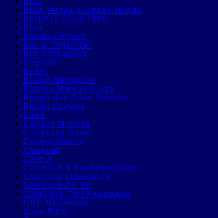
Bibit
Bibit Ternak & Pakan Ternak
BKB KIT STUNTING
Bola
Bombay Honan
Box & Organizer
Box Serbaguna
Brighton
Briket
Buang Mengkudu
Bumiku Markas Niaga
Bunga dan Daun Sintetis
Bunga Lawang
Cabe
Cahaya Mustika
Cangkang Sawit
Celana Wanita
Cengkeh
Cermin
Chemical & Instrumentation
Chemical Laboratory
Chemical PT SP
CitraLand City Kedamean
CNC Nusantara
Coco Fiber