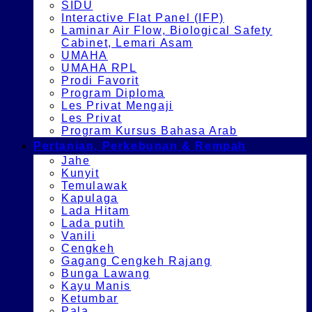
SIDU
Interactive Flat Panel (IFP)
Laminar Air Flow, Biological Safety
Cabinet, Lemari Asam
UMAHA
UMAHA RPL
Prodi Favorit
Program Diploma
Les Privat Mengaji
Les Privat
Program Kursus Bahasa Arab
Pertanian, Perkebunan & Rempah
Jahe
Kunyit
Temulawak
Kapulaga
Lada Hitam
Lada putih
Vanili
Cengkeh
Gagang Cengkeh Rajang
Bunga Lawang
Kayu Manis
Ketumbar
Pala