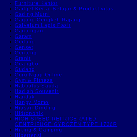
Furniture Kantor
Gadget Kerja, Belajar & Produktivitas
Gading Murni
Gagang Cengkeh Rajang
Galvalum Lapis Pasir
Gantungan
Garam
Gedung
Genset
Genteng
Granit
Guangbo
Gudang
Guru Ngaji Online
Gym & Fitness
Habbatus Sauda
Hadiah Souvenir
Handuk
Happy Momo
Hiasan Dinding
Hidroponik
HIGH SPEED REFRIGERATED
CENTRIFUGE GYROZEN TYPE 1736R
Hiking & Camping
Hipertensi