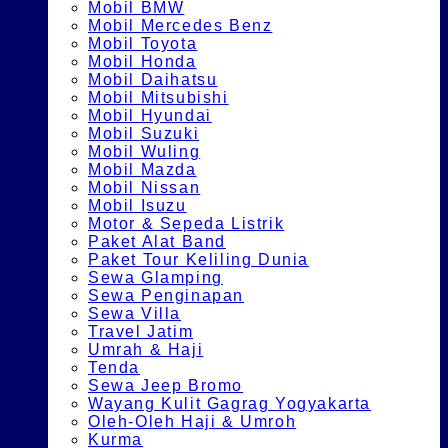
Mobil BMW
Mobil Mercedes Benz
Mobil Toyota
Mobil Honda
Mobil Daihatsu
Mobil Mitsubishi
Mobil Hyundai
Mobil Suzuki
Mobil Wuling
Mobil Mazda
Mobil Nissan
Mobil Isuzu
Motor & Sepeda Listrik
Paket Alat Band
Paket Tour Keliling Dunia
Sewa Glamping
Sewa Penginapan
Sewa Villa
Travel Jatim
Umrah & Haji
Tenda
Sewa Jeep Bromo
Wayang Kulit Gagrag Yogyakarta
Oleh-Oleh Haji & Umroh
Kurma