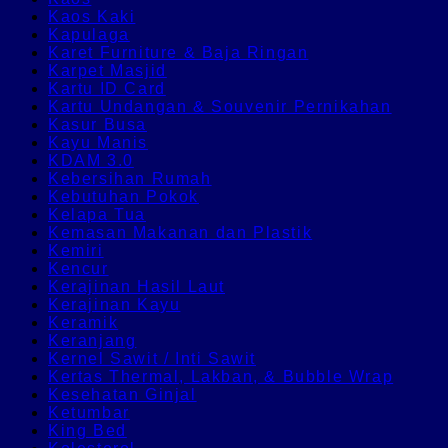
Kaos Kaki
Kapulaga
Karet Furniture & Baja Ringan
Karpet Masjid
Kartu ID Card
Kartu Undangan & Souvenir Pernikahan
Kasur Busa
Kayu Manis
KDAM 3.0
Kebersihan Rumah
Kebutuhan Pokok
Kelapa Tua
Kemasan Makanan dan Plastik
Kemiri
Kencur
Kerajinan Hasil Laut
Kerajinan Kayu
Keramik
Keranjang
Kernel Sawit / Inti Sawit
Kertas Thermal, Lakban, & Bubble Wrap
Kesehatan Ginjal
Ketumbar
King Bed