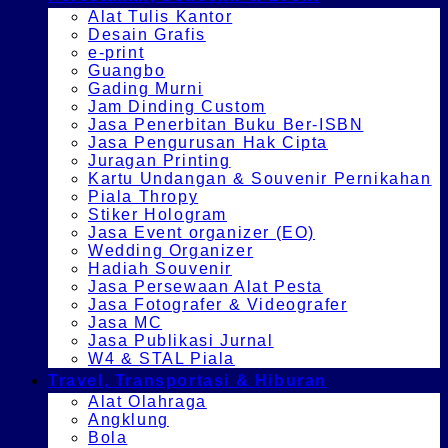
Alat Tulis Kantor
Desain Grafis
e-print
Guangbo
Gading Murni
Jam Dinding Custom
Jasa Penerbitan Buku Ber-ISBN
Jasa Pengurusan Hak Cipta
Juragan Printing
Kartu Undangan & Souvenir Pernikahan
Piala Thropy
Stiker Hologram
Jasa Event organizer (EO)
Wedding Organizer
Hadiah Souvenir
Jasa Persewaan Alat Pesta
Jasa Fotografer & Videografer
Jasa MC
Jasa Publikasi Jurnal
W4 & STAL Piala
Travel, Transportasi & Hiburan
Alat Olahraga
Angklung
Bola