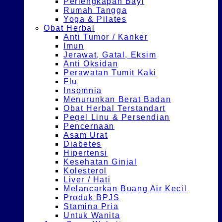
Perlengkapan Bayi
Rumah Tangga
Yoga & Pilates
Obat Herbal
Anti Tumor / Kanker
Imun
Jerawat, Gatal, Eksim
Anti Oksidan
Perawatan Tumit Kaki
Flu
Insomnia
Menurunkan Berat Badan
Obat Herbal Terstandart
Pegel Linu & Persendian
Pencernaan
Asam Urat
Diabetes
Hipertensi
Kesehatan Ginjal
Kolesterol
Liver / Hati
Melancarkan Buang Air Kecil
Produk BPJS
Stamina Pria
Untuk Wanita