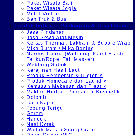
Paket Wisata Bali
Paket Wisata Jogja
Mobil VinFast
Ban Truk & Bus
Produk Industri, Packaging & Jasa Umum
Jasa Pindahan
Jasa Sewa Alat/Mesin
Kertas Thermal, Lakban, & Bubble Wrap
Mika Buram / Mika Bening
Narrow Fabric (Webbing, Karet Elastic,
Talikur/Rope, Tali Masker)
Webbing Sabuk
Kerajinan Hasil Laut
Produk Pembersih & Higienis
Produk Homecare dan Laundry
Kemasan Makanan dan Plastik
Maklon Herbal, Pangan, & Kosmetik
Dolomit
Batu Kapur
Tepung Terigu
Garam
Handuk
Nasi Kotak
Wadah Makan Siang Gratis