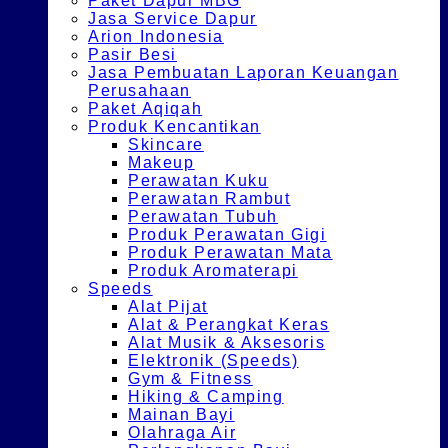
Paket Dapur MBG
Jasa Service Dapur
Arion Indonesia
Pasir Besi
Jasa Pembuatan Laporan Keuangan
Perusahaan
Paket Aqiqah
Produk Kencantikan
Skincare
Makeup
Perawatan Kuku
Perawatan Rambut
Perawatan Tubuh
Produk Perawatan Gigi
Produk Perawatan Mata
Produk Aromaterapi
Speeds
Alat Pijat
Alat & Perangkat Keras
Alat Musik & Aksesoris
Elektronik (Speeds)
Gym & Fitness
Hiking & Camping
Mainan Bayi
Olahraga Air