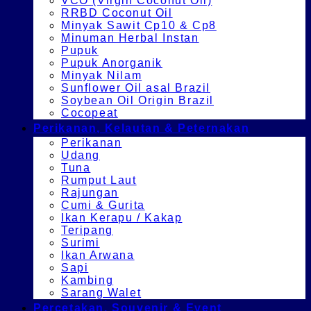
VCO (Virgin Coconut Oil)
RRBD Coconut Oil
Minyak Sawit Cp10 & Cp8
Minuman Herbal Instan
Pupuk
Pupuk Anorganik
Minyak Nilam
Sunflower Oil asal Brazil
Soybean Oil Origin Brazil
Cocopeat
Perikanan, Kelautan & Peternakan
Perikanan
Udang
Tuna
Rumput Laut
Rajungan
Cumi & Gurita
Ikan Kerapu / Kakap
Teripang
Surimi
Ikan Arwana
Sapi
Kambing
Sarang Walet
Percetakan, Souvenir & Event