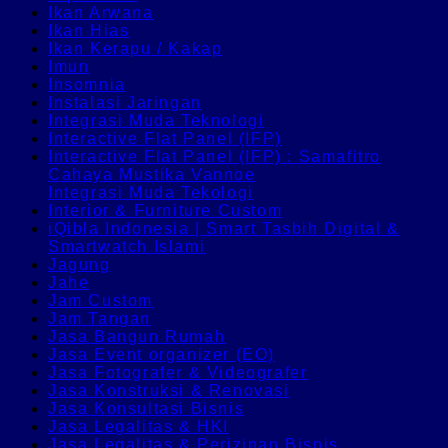
Ikan Arwana
Ikan Hias
Ikan Kerapu / Kakap
Imun
Insomnia
Instalasi Jaringan
Integrasi Muda Teknologi
Interactive Flat Panel (IFP)
Interactive Flat Panel (IFP) : Samafitro
Cahaya Mustika Vannoe
Integrasi Muda Tekologi
Interior & Furniture Custom
iQibla Indonesia | Smart Tasbih Digital &
Smartwatch Islami
Jagung
Jahe
Jam Custom
Jam Tangan
Jasa Bangun Rumah
Jasa Event organizer (EO)
Jasa Fotografer & Videografer
Jasa Konstruksi & Renovasi
Jasa Konsultasi Bisnis
Jasa Legalitas & HKI
Jasa Legalitas & Perizinan Bisnis