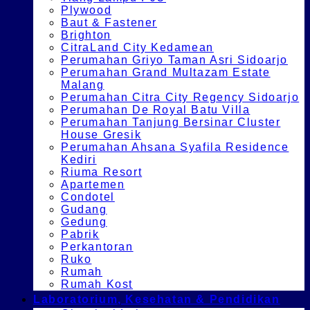
Plywood
Baut & Fastener
Brighton
CitraLand City Kedamean
Perumahan Griyo Taman Asri Sidoarjo
Perumahan Grand Multazam Estate
Malang
Perumahan Citra City Regency Sidoarjo
Perumahan De Royal Batu Villa
Perumahan Tanjung Bersinar Cluster
House Gresik
Perumahan Ahsana Syafila Residence
Kediri
Riuma Resort
Apartemen
Condotel
Gudang
Gedung
Pabrik
Perkantoran
Ruko
Rumah
Rumah Kost
Laboratorium, Kesehatan & Pendidikan