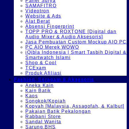
Panel Surya
SAMAFITRO
Videotron
Website & Ads
Alat Berat
Absensi Fingerprint
TOPP PRO & ROXTONE [Digital dan
Audio Mixer & Audio Aksesoris]
Jasa Pembuatan Custom Mockup AIO PC
PC AIO Merek WOWO
iQibla Indonesia | Smart Tasbih Digital &
Smartwatch Islami
Shop & Cool
TCExam
Produk Afiliasi
Fashion, Seragam & Aksesoris
Aneka Kain
Kain Batik
Kaos
Songkok/Kopiah
Kopyah [Malaysia, Assagofah, & Kalbut]
Pakaian Batik Pekalongan
Rabbani Store
Sandal Wanita
Sarung BHS