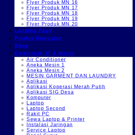
Flyer Produk MN 16
Flyer Produk MN 17
Flyer Produk MN 18
Flyer Produk MN 19
Flyer Produk MN 20
Landing Page
Produk Unggulan
Shop
Elektronik, IT & Mesin
Air Conditioner
Aneka Mesin 1
Aneka Mesin 2
MESIN GARMENT DAN LAUNDRY
Aplikasi
Aplikasi Koperasi Merah Putih
Aplikasi SIG Desa
Komputer
Laptop
Laptop Second
Rakit PC
Sewa Laptop & Printer
Instalasi Jaringan
Service Laptop