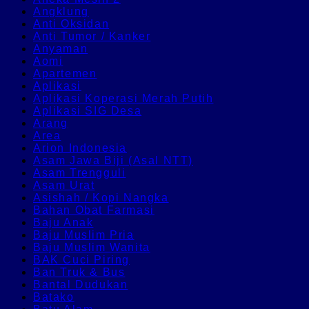
Angklung
Anti Oksidan
Anti Tumor / Kanker
Anyaman
Aomi
Apartemen
Aplikasi
Aplikasi Koperasi Merah Putih
Aplikasi SIG Desa
Arang
Area
Arion Indonesia
Asam Jawa Biji (Asal NTT)
Asam Trengguli
Asam Urat
Asishah / Kopi Nangka
Bahan Obat Farmasi
Baju Anak
Baju Muslim Pria
Baju Muslim Wanita
BAK Cuci Piring
Ban Truk & Bus
Bantal Dudukan
Batako