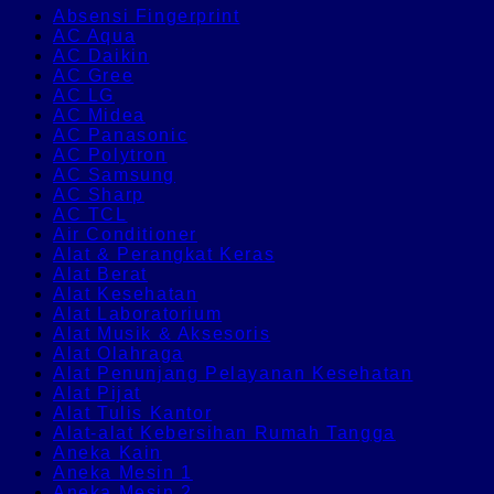
Absensi Fingerprint
AC Aqua
AC Daikin
AC Gree
AC LG
AC Midea
AC Panasonic
AC Polytron
AC Samsung
AC Sharp
AC TCL
Air Conditioner
Alat & Perangkat Keras
Alat Berat
Alat Kesehatan
Alat Laboratorium
Alat Musik & Aksesoris
Alat Olahraga
Alat Penunjang Pelayanan Kesehatan
Alat Pijat
Alat Tulis Kantor
Alat-alat Kebersihan Rumah Tangga
Aneka Kain
Aneka Mesin 1
Aneka Mesin 2