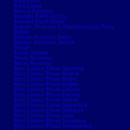
Batu Alam
Batu Kapur
Baut & Fastener
Bawang Putih Kating
Bawang Putih Sinco
Beauty, Skincare & Personal Care Tools
Bebek
Belajar Investasi Emas
Belajar Investasi Saham
Bench
Benih Jagung
Benih Tanaman
Beras Rojolele
Best Choice Privat Bandung
Best Choice Privat Bekasi
Best Choice Privat Bogor
Best Choice Privat Depok
Best Choice Privat Jakarta
Best Choice Privat Malang
Best Choice Privat Online
Best Choice Privat Semarang
Best Choice Privat Sidoarjo
Best Choice Privat Solo
Best Choice Privat Surabaya
Best Choice Privat Tanggerang