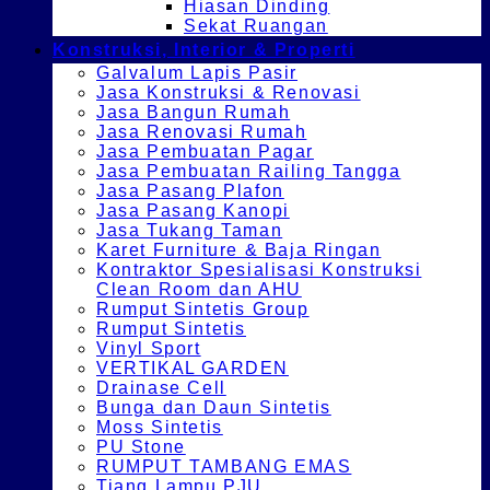
Hiasan Dinding
Sekat Ruangan
Konstruksi, Interior & Properti
Galvalum Lapis Pasir
Jasa Konstruksi & Renovasi
Jasa Bangun Rumah
Jasa Renovasi Rumah
Jasa Pembuatan Pagar
Jasa Pembuatan Railing Tangga
Jasa Pasang Plafon
Jasa Pasang Kanopi
Jasa Tukang Taman
Karet Furniture & Baja Ringan
Kontraktor Spesialisasi Konstruksi
Clean Room dan AHU
Rumput Sintetis Group
Rumput Sintetis
Vinyl Sport
VERTIKAL GARDEN
Drainase Cell
Bunga dan Daun Sintetis
Moss Sintetis
PU Stone
RUMPUT TAMBANG EMAS
Tiang Lampu PJU