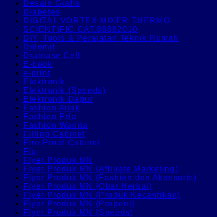
Desain Grafis
Diabetes
DIGITAL VORTEX MIXER THERMO
SCIENTIFIC CAT.88882010
DIY, Tools & Peralatan Teknik Rumah
Dolomit
Drainase Cell
E-book
e-print
Elektronik
Elektronik (Speeds)
Elektronik Dapur
Fashion Anak
Fashion Pria
Fashion Wanita
Filling Cabinet
Fire Proof Cabinet
Flu
Flyer Produk MN
Flyer Produk MN (Affiliate Marketing)
Flyer Produk MN (Fashion dan Aksesoris)
Flyer Produk MN (Obat Herbal)
Flyer Produk MN (Produk Kecantikan)
Flyer Produk MN (Properti)
Flyer Produk MN (Speeds)