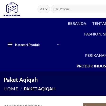
Skip
Search
to
for:
content
BERANDA
TENTA
FASHION, 
Kategori Produk
PERIKANAN
PRODUK INDUS
Paket Aqiqah
HOME
/
PAKET AQIQAH