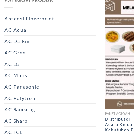
KATEGORI PRODUK
Absensi Fingerprint
AC Aqua
AC Daikin
AC Gree
AC LG
AC Midea
AC Panasonic
AC Polytron
AC Samsung
PAKET AQIQAH
Distributor 
AC Sharp
Acara Keluar
Kebutuhan P
AC TCL