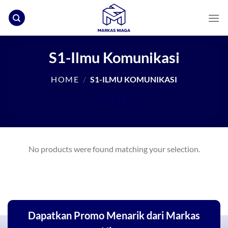
Skip
to
content
S1-Ilmu Komunikasi
HOME
/
S1-ILMU KOMUNIKASI
FILTER
No products were found matching your selection.
Dapatkan Promo Menarik dari Markas