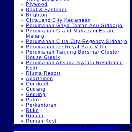
Plywood
Baut & Fastener
Brighton
CitraLand City Kedamean
Perumahan Griyo Taman Asri Sidoarjo
Perumahan Grand Multazam Estate
Malang
Perumahan Citra City Regency Sidoarjo
Perumahan De Royal Batu Villa
Perumahan Tanjung Bersinar Cluster
House Gresik
Perumahan Ahsana Syafila Residence
Kediri
Riuma Resort
Apartemen
Condotel
Gudang
Gedung
Pabrik
Perkantoran
Ruko
Rumah
Rumah Kost
Laboratorium, Kesehatan & Pendidikan