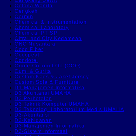
Cangkang Sawit
Celana Wanita
Cengkeh
Cermin
Chemical & Instrumentation
Chemical Laboratory
Chemical PT SP
CitraLand City Kedamean
CNC Nusantara
Coco Fiber
Cocopeat
Condotel
Crude Coconut Oil (CCO)
Cumi & Gurita
Custom Kaos & Jaket Jersey
Custom Sofa & Furniture
D1-Manajemen Informatika
D3 Akuntansi UMAHA
D3 Perhotelan
D3 Teknik Komputer UMAHA
D3 Teknologi Laboratorium Medis UMAHA
D3-Akuntansi
D3-Kebidanan
D3-Manajemen Informatika
D3-Sistem Informasi