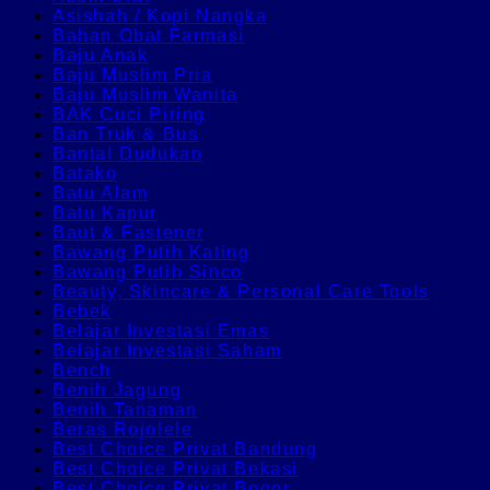
Asishah / Kopi Nangka
Bahan Obat Farmasi
Baju Anak
Baju Muslim Pria
Baju Muslim Wanita
BAK Cuci Piring
Ban Truk & Bus
Bantal Dudukan
Batako
Batu Alam
Batu Kapur
Baut & Fastener
Bawang Putih Kating
Bawang Putih Sinco
Beauty, Skincare & Personal Care Tools
Bebek
Belajar Investasi Emas
Belajar Investasi Saham
Bench
Benih Jagung
Benih Tanaman
Beras Rojolele
Best Choice Privat Bandung
Best Choice Privat Bekasi
Best Choice Privat Bogor