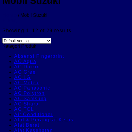
Mobil Suzuki
Home
/
Mobil Suzuki
Filter
Showing 1–12 of 29 results
Kategori Produk
Absensi Fingerprint
AC Aqua
AC Daikin
AC Gree
AC LG
AC Midea
AC Panasonic
AC Polytron
AC Samsung
AC Sharp
AC TCL
Air Conditioner
Alat & Perangkat Keras
Alat Berat
Alat Kesehatan