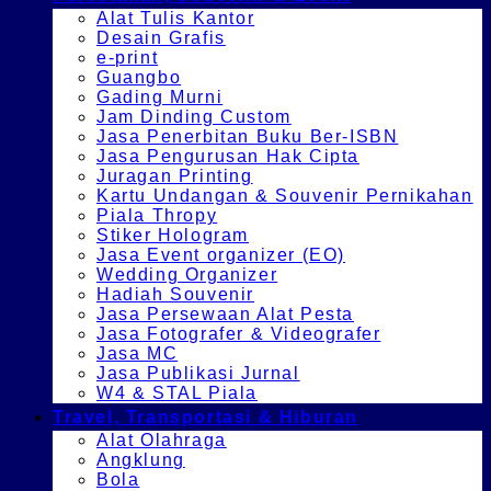
Alat Tulis Kantor
Desain Grafis
e-print
Guangbo
Gading Murni
Jam Dinding Custom
Jasa Penerbitan Buku Ber-ISBN
Jasa Pengurusan Hak Cipta
Juragan Printing
Kartu Undangan & Souvenir Pernikahan
Piala Thropy
Stiker Hologram
Jasa Event organizer (EO)
Wedding Organizer
Hadiah Souvenir
Jasa Persewaan Alat Pesta
Jasa Fotografer & Videografer
Jasa MC
Jasa Publikasi Jurnal
W4 & STAL Piala
Travel, Transportasi & Hiburan
Alat Olahraga
Angklung
Bola