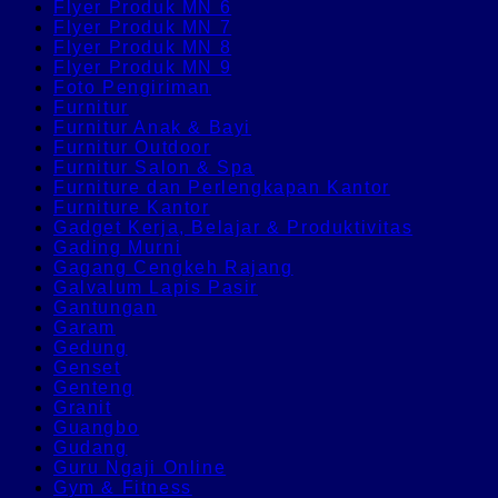
Flyer Produk MN 6
Flyer Produk MN 7
Flyer Produk MN 8
Flyer Produk MN 9
Foto Pengiriman
Furnitur
Furnitur Anak & Bayi
Furnitur Outdoor
Furnitur Salon & Spa
Furniture dan Perlengkapan Kantor
Furniture Kantor
Gadget Kerja, Belajar & Produktivitas
Gading Murni
Gagang Cengkeh Rajang
Galvalum Lapis Pasir
Gantungan
Garam
Gedung
Genset
Genteng
Granit
Guangbo
Gudang
Guru Ngaji Online
Gym & Fitness