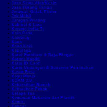
Jasa Sewa Alat/Mesin
Jasa Tukang Taman
Jerawat, Gatal, Eksim
Jok Mobil
Juragan Printing
Kabinet & Laci
Kacang India Tj
Kain Batik
Kambing
Kaos
Kaos Kaki
Kapulaga
Karet Furniture & Baja Ringan
Karpet Masjid
Kartu ID Card
Kartu Undangan & Souvenir Pernikahan
Kasur Busa
Kayu Manis
KDAM 3.0
Kebersihan Rumah
Kebutuhan Pokok
Kelapa Tua
Kemasan Makanan dan Plastik
Kemiri
Kencur