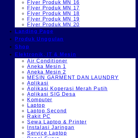
Flyer Produk MN 16
Flyer Produk MN 17
Flyer Produk MN 18
Flyer Produk MN 19
Flyer Produk MN 20
Landing Page
Produk Unggulan
Shop
Elektronik, IT & Mesin
Air Conditioner
Aneka Mesin 1
Aneka Mesin 2
MESIN GARMENT DAN LAUNDRY
Aplikasi
Aplikasi Koperasi Merah Putih
Aplikasi SIG Desa
Komputer
Laptop
Laptop Second
Rakit PC
Sewa Laptop & Printer
Instalasi Jaringan
Service Laptop