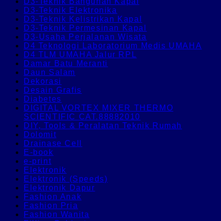
D3-Teknik Bangunan Kapal
D3-Teknik Elektronika
D3-Teknik Kelistrikan Kapal
D3-Teknik Permesinan Kapal
D3-Usaha Perjalanan Wisata
D4 Teknologi Laboratorium Medis UMAHA
D4 TLM UMAHA Jalur RPL
Damar Batu Meranti
Daun Salam
Dekorasi
Desain Grafis
Diabetes
DIGITAL VORTEX MIXER THERMO
SCIENTIFIC CAT.88882010
DIY, Tools & Peralatan Teknik Rumah
Dolomit
Drainase Cell
E-book
e-print
Elektronik
Elektronik (Speeds)
Elektronik Dapur
Fashion Anak
Fashion Pria
Fashion Wanita