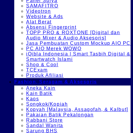
Panel Surya
SAMAFITRO
Videotron
Website & Ads
Alat Berat
Absensi Fingerprint
TOPP PRO & ROXTONE [Digital dan
Audio Mixer & Audio Aksesoris]
Jasa Pembuatan Custom Mockup AIO PC
PC AIO Merek WOWO
iQibla Indonesia | Smart Tasbih Digital &
Smartwatch Islami
Shop & Cool
TCExam
Produk Afiliasi
Fashion, Seragam & Aksesoris
Aneka Kain
Kain Batik
Kaos
Songkok/Kopiah
Kopyah [Malaysia, Assagofah, & Kalbut]
Pakaian Batik Pekalongan
Rabbani Store
Sandal Wanita
Sarung BHS