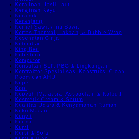
Kerajinan Hasil Laut
Kerajinan Kayu
Keramik
Keranjang
Kernel Sawit / Inti Sawit
Kertas Thermal, Lakban, & Bubble Wrap
Kesehatan Ginjal
Ketumbar
King Bed
Kolesterol
Komputer
Konsultan SLF, PBG & Lingkungan
Kontraktor Spesialisasi Konstruksi Clean
Room dan AHU
Koper
Kopi
Kopyah [Malaysia, Assagofah, & Kalbut]
Kosmetik Cream & Serum
Kualitas Udara & Kenyamanan Rumah
Kuku Macan
Kunyit
Kurma
Kursi
Kursi & Sofa
Kursi Kuliah