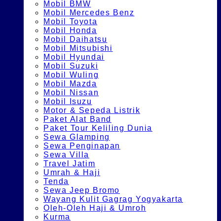
Mobil BMW
Mobil Mercedes Benz
Mobil Toyota
Mobil Honda
Mobil Daihatsu
Mobil Mitsubishi
Mobil Hyundai
Mobil Suzuki
Mobil Wuling
Mobil Mazda
Mobil Nissan
Mobil Isuzu
Motor & Sepeda Listrik
Paket Alat Band
Paket Tour Keliling Dunia
Sewa Glamping
Sewa Penginapan
Sewa Villa
Travel Jatim
Umrah & Haji
Tenda
Sewa Jeep Bromo
Wayang Kulit Gagrag Yogyakarta
Oleh-Oleh Haji & Umroh
Kurma