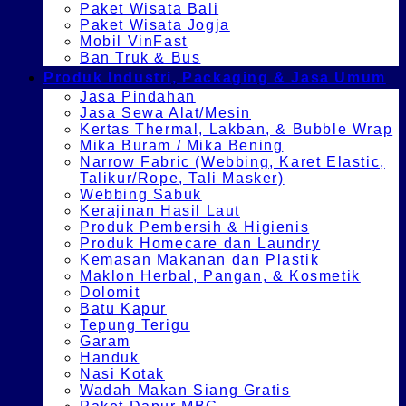
Paket Wisata Bali
Paket Wisata Jogja
Mobil VinFast
Ban Truk & Bus
Produk Industri, Packaging & Jasa Umum
Jasa Pindahan
Jasa Sewa Alat/Mesin
Kertas Thermal, Lakban, & Bubble Wrap
Mika Buram / Mika Bening
Narrow Fabric (Webbing, Karet Elastic,
Talikur/Rope, Tali Masker)
Webbing Sabuk
Kerajinan Hasil Laut
Produk Pembersih & Higienis
Produk Homecare dan Laundry
Kemasan Makanan dan Plastik
Maklon Herbal, Pangan, & Kosmetik
Dolomit
Batu Kapur
Tepung Terigu
Garam
Handuk
Nasi Kotak
Wadah Makan Siang Gratis