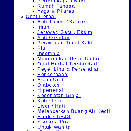
Perlengkapan Bayi
Rumah Tangga
Yoga & Pilates
Obat Herbal
Anti Tumor / Kanker
Imun
Jerawat, Gatal, Eksim
Anti Oksidan
Perawatan Tumit Kaki
Flu
Insomnia
Menurunkan Berat Badan
Obat Herbal Terstandart
Pegel Linu & Persendian
Pencernaan
Asam Urat
Diabetes
Hipertensi
Kesehatan Ginjal
Kolesterol
Liver / Hati
Melancarkan Buang Air Kecil
Produk BPJS
Stamina Pria
Untuk Wanita