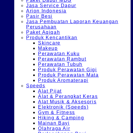
Paket Dapur MBG
Jasa Service Dapur
Arion Indonesia
Pasir Besi
Jasa Pembuatan Laporan Keuangan
Perusahaan
Paket Aqiqah
Produk Kencantikan
Skincare
Makeup
Perawatan Kuku
Perawatan Rambut
Perawatan Tubuh
Produk Perawatan Gigi
Produk Perawatan Mata
Produk Aromaterapi
Speeds
Alat Pijat
Alat & Perangkat Keras
Alat Musik & Aksesoris
Elektronik (Speeds)
Gym & Fitness
Hiking & Camping
Mainan Bayi
Olahraga Air