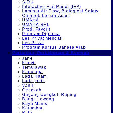
SIDU
Interactive Flat Panel (IFP)
Laminar Air Flow, Biological Safety
Cabinet, Lemari Asam
UMAHA
UMAHA RPL
Prodi Favorit
Program Diploma
Les Privat Mengaji
Les Privat
Program Kursus Bahasa Arab
Pertanian, Perkebunan & Rempah
Jahe
Kunyit
Temulawak
Kapulaga
Lada Hitam
Lada putih
Vanili
Cengkeh
Gagang Cengkeh Rajang
Bunga Lawang
Kayu Manis
Ketumbar
Pala