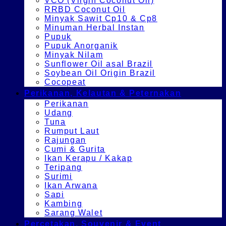
VCO (Virgin Coconut Oil)
RRBD Coconut Oil
Minyak Sawit Cp10 & Cp8
Minuman Herbal Instan
Pupuk
Pupuk Anorganik
Minyak Nilam
Sunflower Oil asal Brazil
Soybean Oil Origin Brazil
Cocopeat
Perikanan, Kelautan & Peternakan
Perikanan
Udang
Tuna
Rumput Laut
Rajungan
Cumi & Gurita
Ikan Kerapu / Kakap
Teripang
Surimi
Ikan Arwana
Sapi
Kambing
Sarang Walet
Percetakan, Souvenir & Event