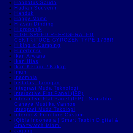
Habbatus Sauda
Hadiah Souvenir
Handuk
Happy Momo
Hiasan Dinding
Hidroponik
HIGH SPEED REFRIGERATED
CENTRIFUGE GYROZEN TYPE 1736R
Hiking & Camping
Hipertensi
Ikan Arwana
Ikan Hias
Ikan Kerapu / Kakap
Imun
Insomnia
Instalasi Jaringan
Integrasi Muda Teknologi
Interactive Flat Panel (IFP)
Interactive Flat Panel (IFP) : Samafitro
Cahaya Mustika Vannoe
Integrasi Muda Tekologi
Interior & Furniture Custom
iQibla Indonesia | Smart Tasbih Digital &
Smartwatch Islami
Jagung