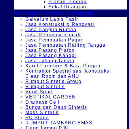
Hiasan Dinding
Sekat Ruangan
Konstruksi, Interior & Properti
Galvalum Lapis Pasir
Jasa Konstruksi & Renovasi
Jasa Bangun Rumah
Jasa Renovasi Rumah
Jasa Pembuatan Pagar
Jasa Pembuatan Railing Tangga
Jasa Pasang Plafon
Jasa Pasang Kanopi
Jasa Tukang Taman
Karet Furniture & Baja Ringan
Kontraktor Spesialisasi Konstruksi
Clean Room dan AHU
Rumput Sintetis Group
Rumput Sintetis
Vinyl Sport
VERTIKAL GARDEN
Drainase Cell
Bunga dan Daun Sintetis
Moss Sintetis
PU Stone
RUMPUT TAMBANG EMAS
Tiang Lampu PJU