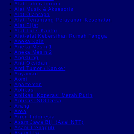
Alat Laboratorium
Alat Musik & Aksesoris
Alat Olahraga
Alat Penunjang Pelayanan Kesehatan
Alat Pijat
Alat Tulis Kantor
Alat-alat Kebersihan Rumah Tangga
Aneka Kain
Aneka Mesin 1
Aneka Mesin 2
Angklung
Anti Oksidan
Anti Tumor / Kanker
Anyaman
Aomi
Apartemen
Aplikasi
Aplikasi Koperasi Merah Putih
Aplikasi SIG Desa
Arang
Area
Arion Indonesia
Asam Jawa Biji (Asal NTT)
Asam Trengguli
Asam Urat