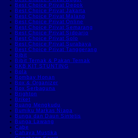
Best Choice Privat Depok
Best Choice Privat Jakarta
Best Choice Privat Malang
Best Choice Privat Online
Best Choice Privat Semarang
Best Choice Privat Sidoarjo
Best Choice Privat Solo
Best Choice Privat Surabaya
Best Choice Privat Tanggerang
Bibit
Bibit Ternak & Pakan Ternak
BKB KIT STUNTING
Bola
Bombay Honan
Box & Organizer
Box Serbaguna
Brighton
Briket
Buang Mengkudu
Bumiku Markas Niaga
Bunga dan Daun Sintetis
Bunga Lawang
Cabe
Cahaya Mustika