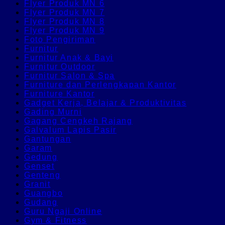
Flyer Produk MN 6
Flyer Produk MN 7
Flyer Produk MN 8
Flyer Produk MN 9
Foto Pengiriman
Furnitur
Furnitur Anak & Bayi
Furnitur Outdoor
Furnitur Salon & Spa
Furniture dan Perlengkapan Kantor
Furniture Kantor
Gadget Kerja, Belajar & Produktivitas
Gading Murni
Gagang Cengkeh Rajang
Galvalum Lapis Pasir
Gantungan
Garam
Gedung
Genset
Genteng
Granit
Guangbo
Gudang
Guru Ngaji Online
Gym & Fitness