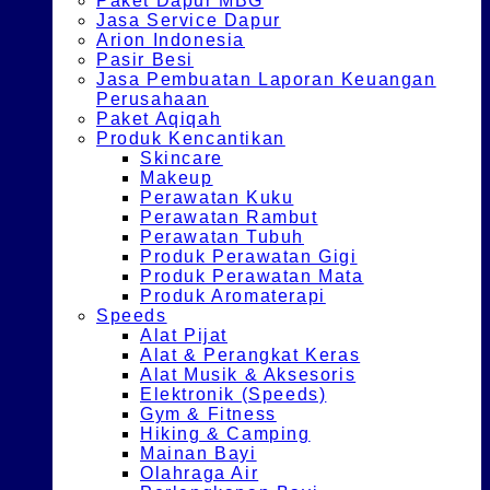
Paket Dapur MBG
Jasa Service Dapur
Arion Indonesia
Pasir Besi
Jasa Pembuatan Laporan Keuangan
Perusahaan
Paket Aqiqah
Produk Kencantikan
Skincare
Makeup
Perawatan Kuku
Perawatan Rambut
Perawatan Tubuh
Produk Perawatan Gigi
Produk Perawatan Mata
Produk Aromaterapi
Speeds
Alat Pijat
Alat & Perangkat Keras
Alat Musik & Aksesoris
Elektronik (Speeds)
Gym & Fitness
Hiking & Camping
Mainan Bayi
Olahraga Air