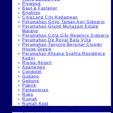
Plywood
Baut & Fastener
Brighton
CitraLand City Kedamean
Perumahan Griyo Taman Asri Sidoarjo
Perumahan Grand Multazam Estate
Malang
Perumahan Citra City Regency Sidoarjo
Perumahan De Royal Batu Villa
Perumahan Tanjung Bersinar Cluster
House Gresik
Perumahan Ahsana Syafila Residence
Kediri
Riuma Resort
Apartemen
Condotel
Gudang
Gedung
Pabrik
Perkantoran
Ruko
Rumah
Rumah Kost
Laboratorium, Kesehatan & Pendidikan