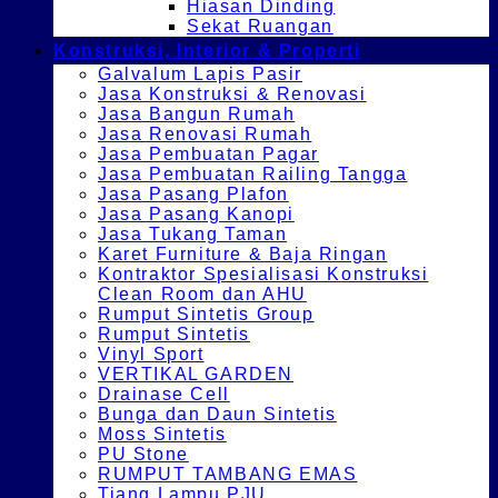
Hiasan Dinding
Sekat Ruangan
Konstruksi, Interior & Properti
Galvalum Lapis Pasir
Jasa Konstruksi & Renovasi
Jasa Bangun Rumah
Jasa Renovasi Rumah
Jasa Pembuatan Pagar
Jasa Pembuatan Railing Tangga
Jasa Pasang Plafon
Jasa Pasang Kanopi
Jasa Tukang Taman
Karet Furniture & Baja Ringan
Kontraktor Spesialisasi Konstruksi
Clean Room dan AHU
Rumput Sintetis Group
Rumput Sintetis
Vinyl Sport
VERTIKAL GARDEN
Drainase Cell
Bunga dan Daun Sintetis
Moss Sintetis
PU Stone
RUMPUT TAMBANG EMAS
Tiang Lampu PJU