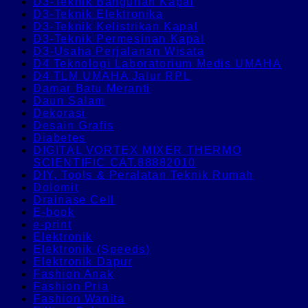
D3-Teknik Bangunan Kapal
D3-Teknik Elektronika
D3-Teknik Kelistrikan Kapal
D3-Teknik Permesinan Kapal
D3-Usaha Perjalanan Wisata
D4 Teknologi Laboratorium Medis UMAHA
D4 TLM UMAHA Jalur RPL
Damar Batu Meranti
Daun Salam
Dekorasi
Desain Grafis
Diabetes
DIGITAL VORTEX MIXER THERMO
SCIENTIFIC CAT.88882010
DIY, Tools & Peralatan Teknik Rumah
Dolomit
Drainase Cell
E-book
e-print
Elektronik
Elektronik (Speeds)
Elektronik Dapur
Fashion Anak
Fashion Pria
Fashion Wanita