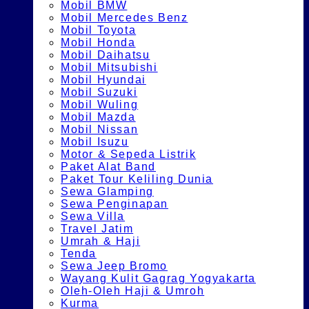
Mobil BMW
Mobil Mercedes Benz
Mobil Toyota
Mobil Honda
Mobil Daihatsu
Mobil Mitsubishi
Mobil Hyundai
Mobil Suzuki
Mobil Wuling
Mobil Mazda
Mobil Nissan
Mobil Isuzu
Motor & Sepeda Listrik
Paket Alat Band
Paket Tour Keliling Dunia
Sewa Glamping
Sewa Penginapan
Sewa Villa
Travel Jatim
Umrah & Haji
Tenda
Sewa Jeep Bromo
Wayang Kulit Gagrag Yogyakarta
Oleh-Oleh Haji & Umroh
Kurma