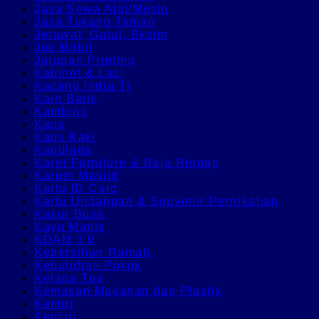
Jasa Sewa Alat/Mesin
Jasa Tukang Taman
Jerawat, Gatal, Eksim
Jok Mobil
Juragan Printing
Kabinet & Laci
Kacang India Tj
Kain Batik
Kambing
Kaos
Kaos Kaki
Kapulaga
Karet Furniture & Baja Ringan
Karpet Masjid
Kartu ID Card
Kartu Undangan & Souvenir Pernikahan
Kasur Busa
Kayu Manis
KDAM 3.0
Kebersihan Rumah
Kebutuhan Pokok
Kelapa Tua
Kemasan Makanan dan Plastik
Kemiri
Kencur