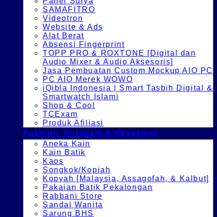
Panel Surya
SAMAFITRO
Videotron
Website & Ads
Alat Berat
Absensi Fingerprint
TOPP PRO & ROXTONE [Digital dan
Audio Mixer & Audio Aksesoris]
Jasa Pembuatan Custom Mockup AIO PC
PC AIO Merek WOWO
iQibla Indonesia | Smart Tasbih Digital &
Smartwatch Islami
Shop & Cool
TCExam
Produk Afiliasi
Fashion, Seragam & Aksesoris
Aneka Kain
Kain Batik
Kaos
Songkok/Kopiah
Kopyah [Malaysia, Assagofah, & Kalbut]
Pakaian Batik Pekalongan
Rabbani Store
Sandal Wanita
Sarung BHS