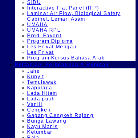
SIDU
Interactive Flat Panel (IFP)
Laminar Air Flow, Biological Safety
Cabinet, Lemari Asam
UMAHA
UMAHA RPL
Prodi Favorit
Program Diploma
Les Privat Mengaji
Les Privat
Program Kursus Bahasa Arab
Pertanian, Perkebunan & Rempah
Jahe
Kunyit
Temulawak
Kapulaga
Lada Hitam
Lada putih
Vanili
Cengkeh
Gagang Cengkeh Rajang
Bunga Lawang
Kayu Manis
Ketumbar
Pala