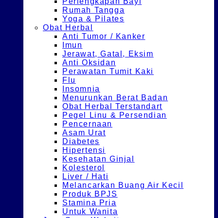
Perlengkapan Bayi
Rumah Tangga
Yoga & Pilates
Obat Herbal
Anti Tumor / Kanker
Imun
Jerawat, Gatal, Eksim
Anti Oksidan
Perawatan Tumit Kaki
Flu
Insomnia
Menurunkan Berat Badan
Obat Herbal Terstandart
Pegel Linu & Persendian
Pencernaan
Asam Urat
Diabetes
Hipertensi
Kesehatan Ginjal
Kolesterol
Liver / Hati
Melancarkan Buang Air Kecil
Produk BPJS
Stamina Pria
Untuk Wanita