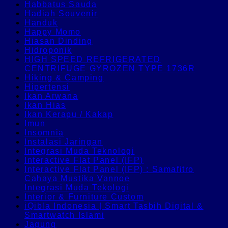
Habbatus Sauda
Hadiah Souvenir
Handuk
Happy Momo
Hiasan Dinding
Hidroponik
HIGH SPEED REFRIGERATED
CENTRIFUGE GYROZEN TYPE 1736R
Hiking & Camping
Hipertensi
Ikan Arwana
Ikan Hias
Ikan Kerapu / Kakap
Imun
Insomnia
Instalasi Jaringan
Integrasi Muda Teknologi
Interactive Flat Panel (IFP)
Interactive Flat Panel (IFP) : Samafitro
Cahaya Mustika Vannoe
Integrasi Muda Tekologi
Interior & Furniture Custom
iQibla Indonesia | Smart Tasbih Digital &
Smartwatch Islami
Jagung