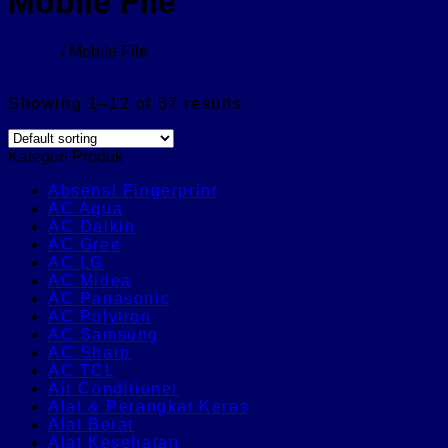
Mobile File
Home
/
Mobile File
Filter
Showing 1–12 of 57 results
Kategori Produk
Absensi Fingerprint
AC Aqua
AC Daikin
AC Gree
AC LG
AC Midea
AC Panasonic
AC Polytron
AC Samsung
AC Sharp
AC TCL
Air Conditioner
Alat & Perangkat Keras
Alat Berat
Alat Kesehatan