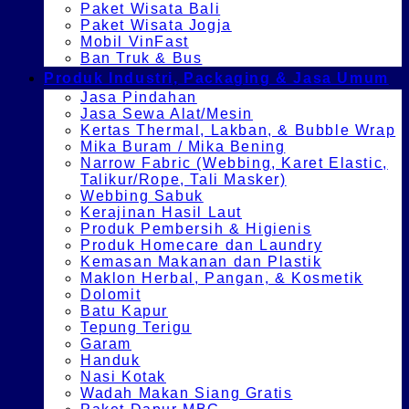
Paket Wisata Bali
Paket Wisata Jogja
Mobil VinFast
Ban Truk & Bus
Produk Industri, Packaging & Jasa Umum
Jasa Pindahan
Jasa Sewa Alat/Mesin
Kertas Thermal, Lakban, & Bubble Wrap
Mika Buram / Mika Bening
Narrow Fabric (Webbing, Karet Elastic,
Talikur/Rope, Tali Masker)
Webbing Sabuk
Kerajinan Hasil Laut
Produk Pembersih & Higienis
Produk Homecare dan Laundry
Kemasan Makanan dan Plastik
Maklon Herbal, Pangan, & Kosmetik
Dolomit
Batu Kapur
Tepung Terigu
Garam
Handuk
Nasi Kotak
Wadah Makan Siang Gratis