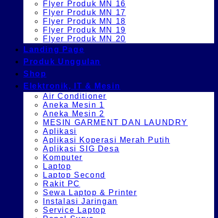
Flyer Produk MN 16
Flyer Produk MN 17
Flyer Produk MN 18
Flyer Produk MN 19
Flyer Produk MN 20
Landing Page
Produk Unggulan
Shop
Elektronik, IT & Mesin
Air Conditioner
Aneka Mesin 1
Aneka Mesin 2
MESIN GARMENT DAN LAUNDRY
Aplikasi
Aplikasi Koperasi Merah Putih
Aplikasi SIG Desa
Komputer
Laptop
Laptop Second
Rakit PC
Sewa Laptop & Printer
Instalasi Jaringan
Service Laptop