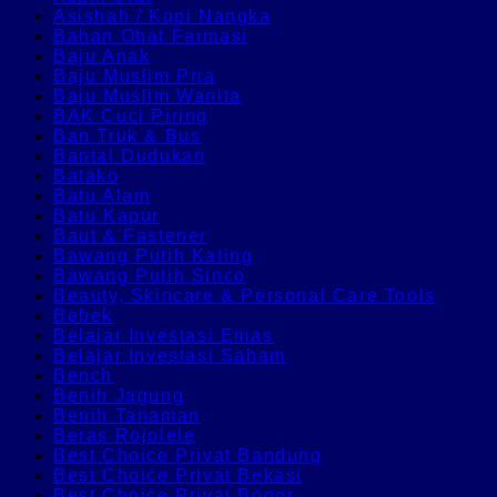
Asishah / Kopi Nangka
Bahan Obat Farmasi
Baju Anak
Baju Muslim Pria
Baju Muslim Wanita
BAK Cuci Piring
Ban Truk & Bus
Bantal Dudukan
Batako
Batu Alam
Batu Kapur
Baut & Fastener
Bawang Putih Kating
Bawang Putih Sinco
Beauty, Skincare & Personal Care Tools
Bebek
Belajar Investasi Emas
Belajar Investasi Saham
Bench
Benih Jagung
Benih Tanaman
Beras Rojolele
Best Choice Privat Bandung
Best Choice Privat Bekasi
Best Choice Privat Bogor