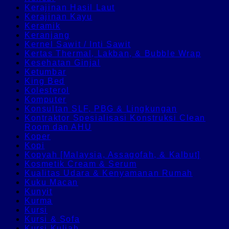
Kerajinan Hasil Laut
Kerajinan Kayu
Keramik
Keranjang
Kernel Sawit / Inti Sawit
Kertas Thermal, Lakban, & Bubble Wrap
Kesehatan Ginjal
Ketumbar
King Bed
Kolesterol
Komputer
Konsultan SLF, PBG & Lingkungan
Kontraktor Spesialisasi Konstruksi Clean
Room dan AHU
Koper
Kopi
Kopyah [Malaysia, Assagofah, & Kalbut]
Kosmetik Cream & Serum
Kualitas Udara & Kenyamanan Rumah
Kuku Macan
Kunyit
Kurma
Kursi
Kursi & Sofa
Kursi Kuliah