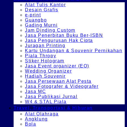
Alat Tulis Kantor
Desain Grafis
e-print
Guangbo
Gading Murni
Jam Dinding Custom
Jasa Penerbitan Buku Ber-ISBN
Jasa Pengurusan Hak Cipta
Juragan Printing
Kartu Undangan & Souvenir Pernikahan
Piala Thropy
Stiker Hologram
Jasa Event organizer (EO)
Wedding Organizer
Hadiah Souvenir
Jasa Persewaan Alat Pesta
Jasa Fotografer & Videografer
Jasa MC
Jasa Publikasi Jurnal
W4 & STAL Piala
Travel, Transportasi & Hiburan
Alat Olahraga
Angklung
Bola