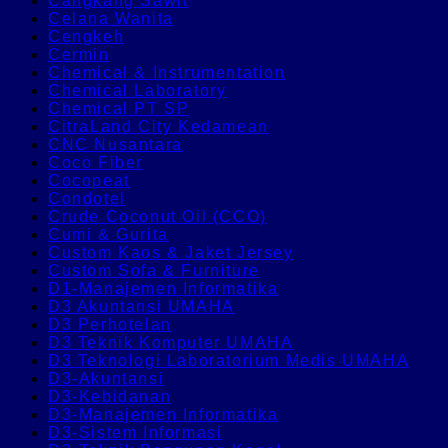
Cangkang Sawit
Celana Wanita
Cengkeh
Cermin
Chemical & Instrumentation
Chemical Laboratory
Chemical PT SP
CitraLand City Kedamean
CNC Nusantara
Coco Fiber
Cocopeat
Condotel
Crude Coconut Oil (CCO)
Cumi & Gurita
Custom Kaos & Jaket Jersey
Custom Sofa & Furniture
D1-Manajemen Informatika
D3 Akuntansi UMAHA
D3 Perhotelan
D3 Teknik Komputer UMAHA
D3 Teknologi Laboratorium Medis UMAHA
D3-Akuntansi
D3-Kebidanan
D3-Manajemen Informatika
D3-Sistem Informasi