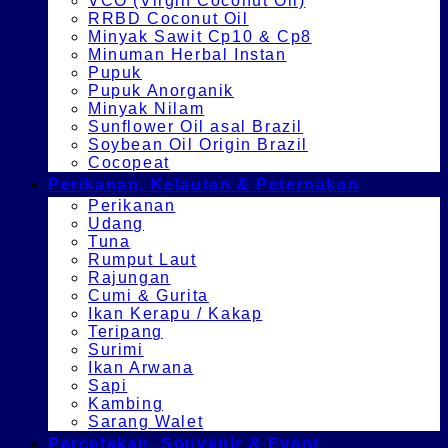
VCO (Virgin Coconut Oil)
RRBD Coconut Oil
Minyak Sawit Cp10 & Cp8
Minuman Herbal Instan
Pupuk
Pupuk Anorganik
Minyak Nilam
Sunflower Oil asal Brazil
Soybean Oil Origin Brazil
Cocopeat
Perikanan, Kelautan & Peternakan
Perikanan
Udang
Tuna
Rumput Laut
Rajungan
Cumi & Gurita
Ikan Kerapu / Kakap
Teripang
Surimi
Ikan Arwana
Sapi
Kambing
Sarang Walet
Percetakan, Souvenir & Event