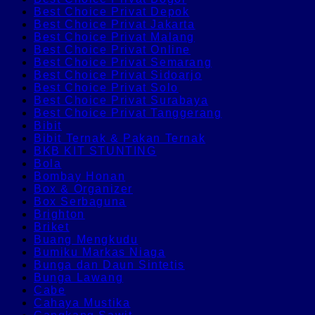
Best Choice Privat Depok
Best Choice Privat Jakarta
Best Choice Privat Malang
Best Choice Privat Online
Best Choice Privat Semarang
Best Choice Privat Sidoarjo
Best Choice Privat Solo
Best Choice Privat Surabaya
Best Choice Privat Tanggerang
Bibit
Bibit Ternak & Pakan Ternak
BKB KIT STUNTING
Bola
Bombay Honan
Box & Organizer
Box Serbaguna
Brighton
Briket
Buang Mengkudu
Bumiku Markas Niaga
Bunga dan Daun Sintetis
Bunga Lawang
Cabe
Cahaya Mustika