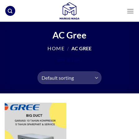
Skip
to
content
AC Gree
HOME
/
AC GREE
FILTER