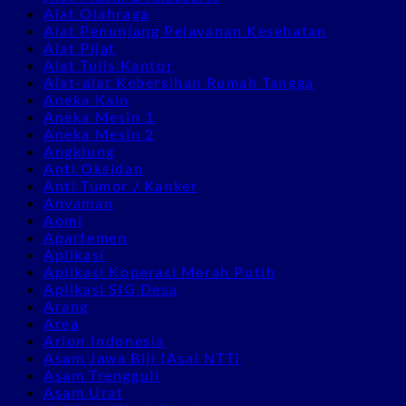
Alat Olahraga
Alat Penunjang Pelayanan Kesehatan
Alat Pijat
Alat Tulis Kantor
Alat-alat Kebersihan Rumah Tangga
Aneka Kain
Aneka Mesin 1
Aneka Mesin 2
Angklung
Anti Oksidan
Anti Tumor / Kanker
Anyaman
Aomi
Apartemen
Aplikasi
Aplikasi Koperasi Merah Putih
Aplikasi SIG Desa
Arang
Area
Arion Indonesia
Asam Jawa Biji (Asal NTT)
Asam Trengguli
Asam Urat