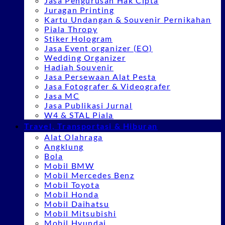
Jasa Pengurusan Hak Cipta
Juragan Printing
Kartu Undangan & Souvenir Pernikahan
Piala Thropy
Stiker Hologram
Jasa Event organizer (EO)
Wedding Organizer
Hadiah Souvenir
Jasa Persewaan Alat Pesta
Jasa Fotografer & Videografer
Jasa MC
Jasa Publikasi Jurnal
W4 & STAL Piala
Travel, Transportasi & Hiburan
Alat Olahraga
Angklung
Bola
Mobil BMW
Mobil Mercedes Benz
Mobil Toyota
Mobil Honda
Mobil Daihatsu
Mobil Mitsubishi
Mobil Hyundai