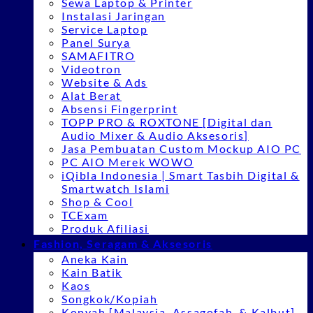
Sewa Laptop & Printer
Instalasi Jaringan
Service Laptop
Panel Surya
SAMAFITRO
Videotron
Website & Ads
Alat Berat
Absensi Fingerprint
TOPP PRO & ROXTONE [Digital dan
Audio Mixer & Audio Aksesoris]
Jasa Pembuatan Custom Mockup AIO PC
PC AIO Merek WOWO
iQibla Indonesia | Smart Tasbih Digital &
Smartwatch Islami
Shop & Cool
TCExam
Produk Afiliasi
Fashion, Seragam & Aksesoris
Aneka Kain
Kain Batik
Kaos
Songkok/Kopiah
Kopyah [Malaysia, Assagofah, & Kalbut]