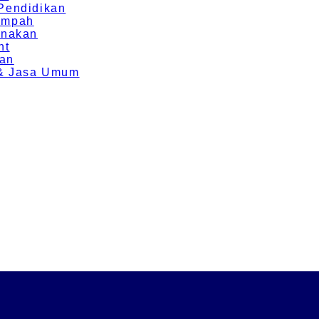
 Pendidikan
Rempah
rnakan
nt
ran
g & Jasa Umum