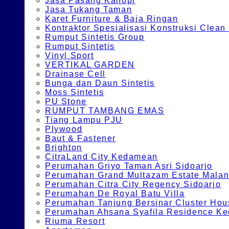
Jasa Pasang Kanopi
Jasa Tukang Taman
Karet Furniture & Baja Ringan
Kontraktor Spesialisasi Konstruksi Cle
Rumput Sintetis Group
Rumput Sintetis
Vinyl Sport
VERTIKAL GARDEN
Drainase Cell
Bunga dan Daun Sintetis
Moss Sintetis
PU Stone
RUMPUT TAMBANG EMAS
Tiang Lampu PJU
Plywood
Baut & Fastener
Brighton
CitraLand City Kedamean
Perumahan Griyo Taman Asri Sidoarjo
Perumahan Grand Multazam Estate Mala
Perumahan Citra City Regency Sidoarjo
Perumahan De Royal Batu Villa
Perumahan Tanjung Bersinar Cluster Hou
Perumahan Ahsana Syafila Residence Ked
Riuma Resort