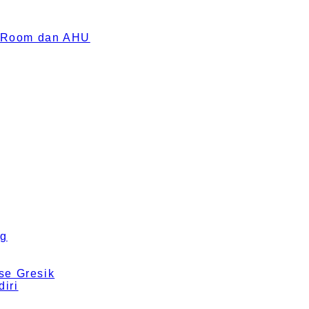
an Room dan AHU
ng
se Gresik
iri