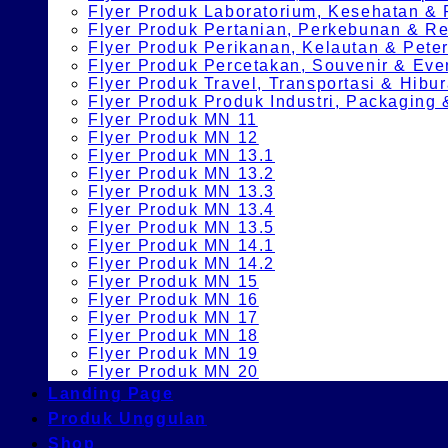
Flyer Produk Laboratorium, Kesehatan &
Flyer Produk Pertanian, Perkebunan & 
Flyer Produk Perikanan, Kelautan & Pete
Flyer Produk Percetakan, Souvenir & Eve
Flyer Produk Travel, Transportasi & Hibu
Flyer Produk Produk Industri, Packagin
Flyer Produk MN 11
Flyer Produk MN 12
Flyer Produk MN 13.1
Flyer Produk MN 13.2
Flyer Produk MN 13.3
Flyer Produk MN 13.4
Flyer Produk MN 13.5
Flyer Produk MN 14.1
Flyer Produk MN 14.2
Flyer Produk MN 15
Flyer Produk MN 16
Flyer Produk MN 17
Flyer Produk MN 18
Flyer Produk MN 19
Flyer Produk MN 20
Landing Page
Produk Unggulan
Shop