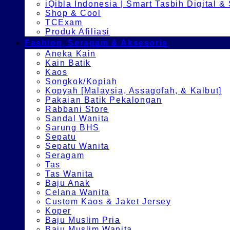
iQibla Indonesia | Smart Tasbih Digital &
Shop & Cool
TCExam
Produk Afiliasi
Fashion, Seragam & Aksesoris
Aneka Kain
Kain Batik
Kaos
Songkok/Kopiah
Kopyah [Malaysia, Assagofah, & Kalbut]
Pakaian Batik Pekalongan
Rabbani Store
Sandal Wanita
Sarung BHS
Sepatu
Sepatu Wanita
Seragam
Tas
Tas Wanita
Baju Anak
Celana Wanita
Custom Kaos & Jaket Jersey
Koper
Baju Muslim Pria
Baju Muslim Wanita