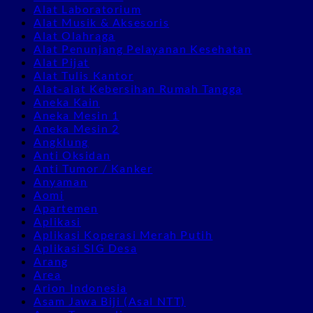
Alat Laboratorium
Alat Musik & Aksesoris
Alat Olahraga
Alat Penunjang Pelayanan Kesehatan
Alat Pijat
Alat Tulis Kantor
Alat-alat Kebersihan Rumah Tangga
Aneka Kain
Aneka Mesin 1
Aneka Mesin 2
Angklung
Anti Oksidan
Anti Tumor / Kanker
Anyaman
Aomi
Apartemen
Aplikasi
Aplikasi Koperasi Merah Putih
Aplikasi SIG Desa
Arang
Area
Arion Indonesia
Asam Jawa Biji (Asal NTT)