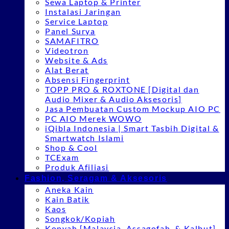
Sewa Laptop & Printer
Instalasi Jaringan
Service Laptop
Panel Surya
SAMAFITRO
Videotron
Website & Ads
Alat Berat
Absensi Fingerprint
TOPP PRO & ROXTONE [Digital dan
Audio Mixer & Audio Aksesoris]
Jasa Pembuatan Custom Mockup AIO PC
PC AIO Merek WOWO
iQibla Indonesia | Smart Tasbih Digital &
Smartwatch Islami
Shop & Cool
TCExam
Produk Afiliasi
Fashion, Seragam & Aksesoris
Aneka Kain
Kain Batik
Kaos
Songkok/Kopiah
Kopyah [Malaysia, Assagofah, & Kalbut]