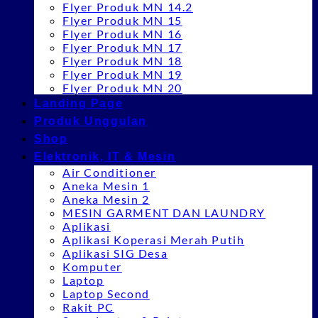
Flyer Produk MN 14.2
Flyer Produk MN 15
Flyer Produk MN 16
Flyer Produk MN 17
Flyer Produk MN 18
Flyer Produk MN 19
Flyer Produk MN 20
Landing Page
Produk Unggulan
Shop
Elektronik, IT & Mesin
Air Conditioner
Aneka Mesin 1
Aneka Mesin 2
MESIN GARMENT DAN LAUNDRY
Aplikasi
Aplikasi Koperasi Merah Putih
Aplikasi SIG Desa
Komputer
Laptop
Laptop Second
Rakit PC