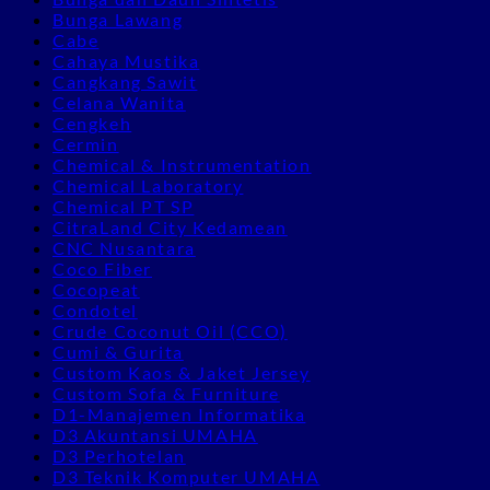
Bunga Lawang
Cabe
Cahaya Mustika
Cangkang Sawit
Celana Wanita
Cengkeh
Cermin
Chemical & Instrumentation
Chemical Laboratory
Chemical PT SP
CitraLand City Kedamean
CNC Nusantara
Coco Fiber
Cocopeat
Condotel
Crude Coconut Oil (CCO)
Cumi & Gurita
Custom Kaos & Jaket Jersey
Custom Sofa & Furniture
D1-Manajemen Informatika
D3 Akuntansi UMAHA
D3 Perhotelan
D3 Teknik Komputer UMAHA