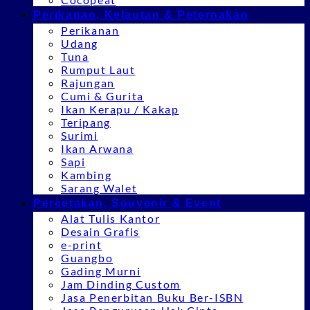
Perikanan, Kelautan & Peternakan
Perikanan
Udang
Tuna
Rumput Laut
Rajungan
Cumi & Gurita
Ikan Kerapu / Kakap
Teripang
Surimi
Ikan Arwana
Sapi
Kambing
Sarang Walet
Percetakan, Souvenir & Event
Alat Tulis Kantor
Desain Grafis
e-print
Guangbo
Gading Murni
Jam Dinding Custom
Jasa Penerbitan Buku Ber-ISBN