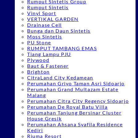
Rumput Sintetis Group
Rumput Sintetis
Vinyl Sport
VERTIKAL GARDEN
Drainase Cell
Bunga dan Daun Sintetis
Moss Sintetis
PU Stone
RUMPUT TAMBANG EMAS
Tiang Lampu PJU
Plywood
Baut & Fastener
Brighton
CitraLand City Kedamean
Perumahan Griyo Taman Asri Sidoarjo
Perumahan Grand Multazam Estate
Malang
Perumahan Citra City Regency Sidoarjo
Perumahan De Royal Batu Villa
Perumahan Tanjung Bersinar Cluster
House Gresik
Perumahan Ahsana Syafila Residence
Kediri
Riuma Resort