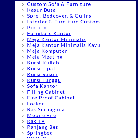
Custom Sofa & Furniture
Kasur Busa
Sprei, Bedcover, & Guling
Interior & Furniture Custom
Podium
Furniture Kantor
Meja Kantor Minimalis
Meja Kantor Minimalis Kayu
Meja Komputer
Meja Meeting
Kursi Kuliah
Kursi Lipat
Kursi Susun
Kursi Tunggu
Sofa Kantor
Filling Cabinet
Fire Proof Cabinet
Locker
Rak Serbaguna
Mobile File
Rak TV
Ranjang Besi
Springbed