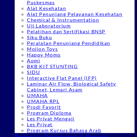
Puskesmas
Alat Kesehatan
Alat Penunjang Pelayanan Kesehatan
Chemical & Instrumentation
Uji Laboratorium
Pelatihan dan Sertifikasi BNSP
Siku Buku
Peralatan Penunjang Pendidikan
Molion Toys
Happy Momo
Aomi
BKB KIT STUNTING
SIDU
Interactive Flat Panel (IFP)
Laminar Air Flow, Biological Safety
Cabinet, Lemari Asam
UMAHA
UMAHA RPL
Prodi Favorit
Program Diploma
Les Privat Mengaji
Les Privat
Program Kursus Bahasa Arab
Pertanian, Perkebunan & Rempah