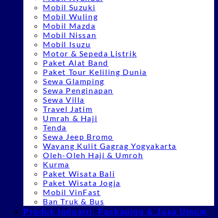
Mobil Suzuki
Mobil Wuling
Mobil Mazda
Mobil Nissan
Mobil Isuzu
Motor & Sepeda Listrik
Paket Alat Band
Paket Tour Keliling Dunia
Sewa Glamping
Sewa Penginapan
Sewa Villa
Travel Jatim
Umrah & Haji
Tenda
Sewa Jeep Bromo
Wayang Kulit Gagrag Yogyakarta
Oleh-Oleh Haji & Umroh
Kurma
Paket Wisata Bali
Paket Wisata Jogja
Mobil VinFast
Ban Truk & Bus
Produk Industri, Packaging & Jasa Umum