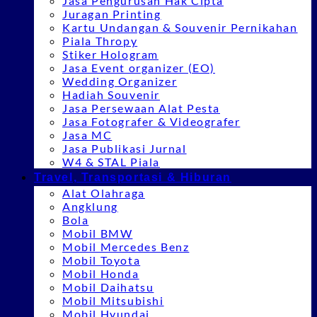
Jasa Pengurusan Hak Cipta
Juragan Printing
Kartu Undangan & Souvenir Pernikahan
Piala Thropy
Stiker Hologram
Jasa Event organizer (EO)
Wedding Organizer
Hadiah Souvenir
Jasa Persewaan Alat Pesta
Jasa Fotografer & Videografer
Jasa MC
Jasa Publikasi Jurnal
W4 & STAL Piala
Travel, Transportasi & Hiburan
Alat Olahraga
Angklung
Bola
Mobil BMW
Mobil Mercedes Benz
Mobil Toyota
Mobil Honda
Mobil Daihatsu
Mobil Mitsubishi
Mobil Hyundai