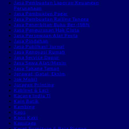
Jasa Pembuatan Laporan Keuangan
Perusahaan
Jasa Pembuatan Pagar
Jasa Pembuatan Railing Tangga
Jasa Penerbitan Buku Ber-ISBN
Jasa Pengurusan Hak Cipta
Jasa Persewaan Alat Pesta
Jasa Pindahan
Jasa Publikasi Jurnal
Jasa Renovasi Rumah
Jasa Service Dapur
Jasa Sewa Alat/Mesin
Jasa Tukang Taman
Jerawat, Gatal, Eksim
Jok Mobil
Juragan Printing
Kabinet & Laci
Kacang India Tj
Kain Batik
Kambing
Kaos
Kaos Kaki
Kapulaga
Karet Furniture & Baja Ringan