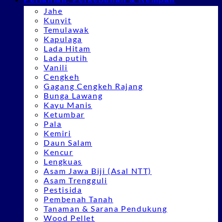
Jahe
Kunyit
Temulawak
Kapulaga
Lada Hitam
Lada putih
Vanili
Cengkeh
Gagang Cengkeh Rajang
Bunga Lawang
Kayu Manis
Ketumbar
Pala
Kemiri
Daun Salam
Kencur
Lengkuas
Asam Jawa Biji (Asal NTT)
Asam Trengguli
Pestisida
Pembenah Tanah
Tanaman & Sarana Pendukung
Wood Pellet