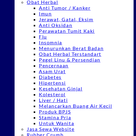
Obat Herbal
Anti Tumor / Kanker
Imun
Jerawat, Gatal, Eksim
Anti Oksidan
Perawatan Tumit Kaki
Flu
Insomnia
Menurunkan Berat Badan
Obat Herbal Terstandart
Pegel Linu & Persendian
Pencernaan
Asam Urat
Diabetes
Hipertensi
Kesehatan Ginjal
Kolesterol
Liver / Hati
Melancarkan Buang Air Kecil
Produk BPJS
Stamina Pria
Untuk Wanita
Jasa Sewa Website
Rubber Crumb