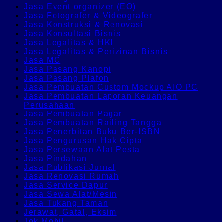
Jasa Event organizer (EO)
Jasa Fotografer & Videografer
Jasa Konstruksi & Renovasi
Jasa Konsultasi Bisnis
Jasa Legalitas & HKI
Jasa Legalitas & Perizinan Bisnis
Jasa MC
Jasa Pasang Kanopi
Jasa Pasang Plafon
Jasa Pembuatan Custom Mockup AIO PC
Jasa Pembuatan Laporan Keuangan
Perusahaan
Jasa Pembuatan Pagar
Jasa Pembuatan Railing Tangga
Jasa Penerbitan Buku Ber-ISBN
Jasa Pengurusan Hak Cipta
Jasa Persewaan Alat Pesta
Jasa Pindahan
Jasa Publikasi Jurnal
Jasa Renovasi Rumah
Jasa Service Dapur
Jasa Sewa Alat/Mesin
Jasa Tukang Taman
Jerawat, Gatal, Eksim
Jok Mobil