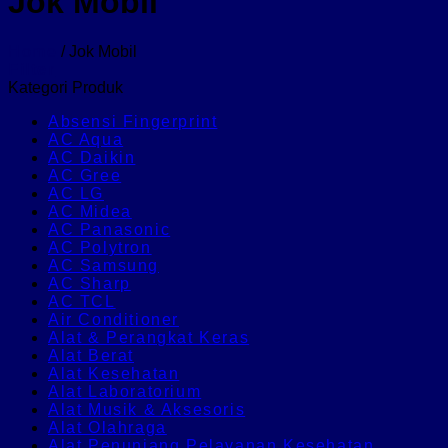
Jok Mobil
Home
/
Jok Mobil
Filter
Kategori Produk
Absensi Fingerprint
AC Aqua
AC Daikin
AC Gree
AC LG
AC Midea
AC Panasonic
AC Polytron
AC Samsung
AC Sharp
AC TCL
Air Conditioner
Alat & Perangkat Keras
Alat Berat
Alat Kesehatan
Alat Laboratorium
Alat Musik & Aksesoris
Alat Olahraga
Alat Penunjang Pelayanan Kesehatan