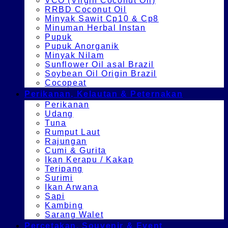
VCO (Virgin Coconut Oil)
RRBD Coconut Oil
Minyak Sawit Cp10 & Cp8
Minuman Herbal Instan
Pupuk
Pupuk Anorganik
Minyak Nilam
Sunflower Oil asal Brazil
Soybean Oil Origin Brazil
Cocopeat
Perikanan, Kelautan & Peternakan
Perikanan
Udang
Tuna
Rumput Laut
Rajungan
Cumi & Gurita
Ikan Kerapu / Kakap
Teripang
Surimi
Ikan Arwana
Sapi
Kambing
Sarang Walet
Percetakan, Souvenir & Event