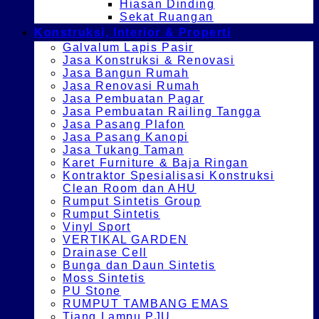
Hiasan Dinding
Sekat Ruangan
Konstruksi, Interior & Properti
Galvalum Lapis Pasir
Jasa Konstruksi & Renovasi
Jasa Bangun Rumah
Jasa Renovasi Rumah
Jasa Pembuatan Pagar
Jasa Pembuatan Railing Tangga
Jasa Pasang Plafon
Jasa Pasang Kanopi
Jasa Tukang Taman
Karet Furniture & Baja Ringan
Kontraktor Spesialisasi Konstruksi
Clean Room dan AHU
Rumput Sintetis Group
Rumput Sintetis
Vinyl Sport
VERTIKAL GARDEN
Drainase Cell
Bunga dan Daun Sintetis
Moss Sintetis
PU Stone
RUMPUT TAMBANG EMAS
Tiang Lampu PJU