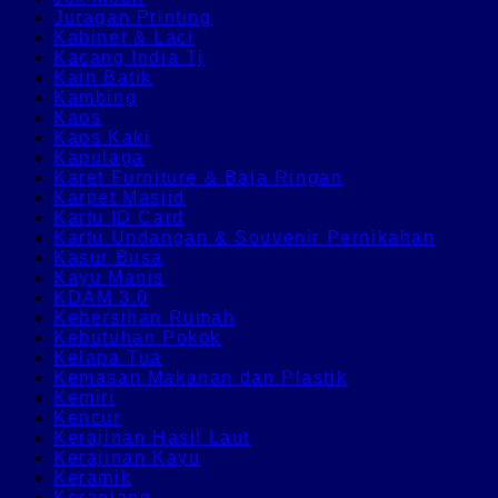
Juragan Printing
Kabinet & Laci
Kacang India Tj
Kain Batik
Kambing
Kaos
Kaos Kaki
Kapulaga
Karet Furniture & Baja Ringan
Karpet Masjid
Kartu ID Card
Kartu Undangan & Souvenir Pernikahan
Kasur Busa
Kayu Manis
KDAM 3.0
Kebersihan Rumah
Kebutuhan Pokok
Kelapa Tua
Kemasan Makanan dan Plastik
Kemiri
Kencur
Kerajinan Hasil Laut
Kerajinan Kayu
Keramik
Keranjang