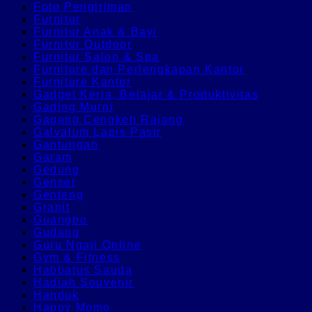
Foto Pengiriman
Furnitur
Furnitur Anak & Bayi
Furnitur Outdoor
Furnitur Salon & Spa
Furniture dan Perlengkapan Kantor
Furniture Kantor
Gadget Kerja, Belajar & Produktivitas
Gading Murni
Gagang Cengkeh Rajang
Galvalum Lapis Pasir
Gantungan
Garam
Gedung
Genset
Genteng
Granit
Guangbo
Gudang
Guru Ngaji Online
Gym & Fitness
Habbatus Sauda
Hadiah Souvenir
Handuk
Happy Momo