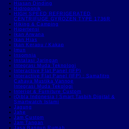
Hiasan Dinding
Hidroponik
HIGH SPEED REFRIGERATED
CENTRIFUGE GYROZEN TYPE 1736R
Hiking & Camping
Hipertensi
Ikan Arwana
Ikan Hias
Ikan Kerapu / Kakap
Imun
Insomnia
Instalasi Jaringan
Integrasi Muda Teknologi
Interactive Flat Panel (IFP)
Interactive Flat Panel (IFP) : Samafitro
Cahaya Mustika Vannoe
Integrasi Muda Tekologi
Interior & Furniture Custom
iQibla Indonesia | Smart Tasbih Digital &
Smartwatch Islami
Jagung
Jahe
Jam Custom
Jam Tangan
Jasa Bangun Rumah