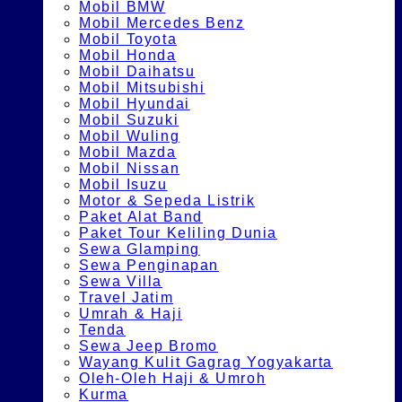
Mobil BMW
Mobil Mercedes Benz
Mobil Toyota
Mobil Honda
Mobil Daihatsu
Mobil Mitsubishi
Mobil Hyundai
Mobil Suzuki
Mobil Wuling
Mobil Mazda
Mobil Nissan
Mobil Isuzu
Motor & Sepeda Listrik
Paket Alat Band
Paket Tour Keliling Dunia
Sewa Glamping
Sewa Penginapan
Sewa Villa
Travel Jatim
Umrah & Haji
Tenda
Sewa Jeep Bromo
Wayang Kulit Gagrag Yogyakarta
Oleh-Oleh Haji & Umroh
Kurma