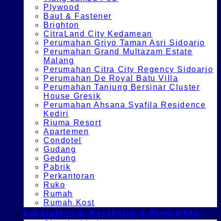
Plywood
Baut & Fastener
Brighton
CitraLand City Kedamean
Perumahan Griyo Taman Asri Sidoarjo
Perumahan Grand Multazam Estate
Malang
Perumahan Citra City Regency Sidoarjo
Perumahan De Royal Batu Villa
Perumahan Tanjung Bersinar Cluster
House Gresik
Perumahan Ahsana Syafila Residence
Kediri
Riuma Resort
Apartemen
Condotel
Gudang
Gedung
Pabrik
Perkantoran
Ruko
Rumah
Rumah Kost
Laboratorium, Kesehatan & Pendidikan