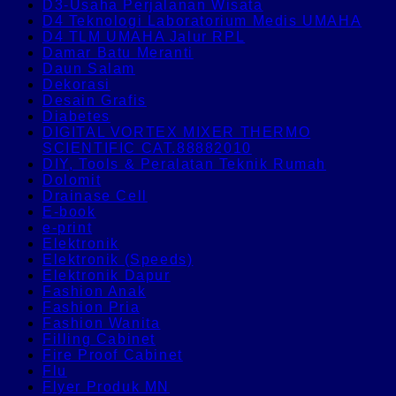
D3-Usaha Perjalanan Wisata
D4 Teknologi Laboratorium Medis UMAHA
D4 TLM UMAHA Jalur RPL
Damar Batu Meranti
Daun Salam
Dekorasi
Desain Grafis
Diabetes
DIGITAL VORTEX MIXER THERMO
SCIENTIFIC CAT.88882010
DIY, Tools & Peralatan Teknik Rumah
Dolomit
Drainase Cell
E-book
e-print
Elektronik
Elektronik (Speeds)
Elektronik Dapur
Fashion Anak
Fashion Pria
Fashion Wanita
Filling Cabinet
Fire Proof Cabinet
Flu
Flyer Produk MN