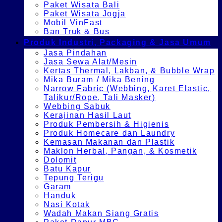
Paket Wisata Bali
Paket Wisata Jogja
Mobil VinFast
Ban Truk & Bus
Produk Industri, Packaging & Jasa Umum
Jasa Pindahan
Jasa Sewa Alat/Mesin
Kertas Thermal, Lakban, & Bubble Wrap
Mika Buram / Mika Bening
Narrow Fabric (Webbing, Karet Elastic,
Talikur/Rope, Tali Masker)
Webbing Sabuk
Kerajinan Hasil Laut
Produk Pembersih & Higienis
Produk Homecare dan Laundry
Kemasan Makanan dan Plastik
Maklon Herbal, Pangan, & Kosmetik
Dolomit
Batu Kapur
Tepung Terigu
Garam
Handuk
Nasi Kotak
Wadah Makan Siang Gratis