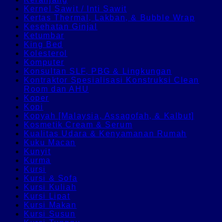
Kernel Sawit / Inti Sawit
Kertas Thermal, Lakban, & Bubble Wrap
Kesehatan Ginjal
Ketumbar
King Bed
Kolesterol
Komputer
Konsultan SLF, PBG & Lingkungan
Kontraktor Spesialisasi Konstruksi Clean
Room dan AHU
Koper
Kopi
Kopyah [Malaysia, Assagofah, & Kalbut]
Kosmetik Cream & Serum
Kualitas Udara & Kenyamanan Rumah
Kuku Macan
Kunyit
Kurma
Kursi
Kursi & Sofa
Kursi Kuliah
Kursi Lipat
Kursi Makan
Kursi Susun