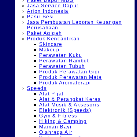
Paket Dapur MBG
Jasa Service Dapur
Arion Indonesia
Pasir Besi
Jasa Pembuatan Laporan Keuangan
Perusahaan
Paket Aqiqah
Produk Kencantikan
Skincare
Makeup
Perawatan Kuku
Perawatan Rambut
Perawatan Tubuh
Produk Perawatan Gigi
Produk Perawatan Mata
Produk Aromaterapi
Speeds
Alat Pijat
Alat & Perangkat Keras
Alat Musik & Aksesoris
Elektronik (Speeds)
Gym & Fitness
Hiking & Camping
Mainan Bayi
Olahraga Air