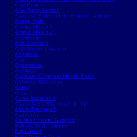
Alat Pijat
Alat Tulis Kantor
Alat-alat Kebersihan Rumah Tangga
Aneka Kain
Aneka Mesin 1
Aneka Mesin 2
Angklung
Anti Oksidan
Anti Tumor / Kanker
Anyaman
Aomi
Apartemen
Aplikasi
Aplikasi Koperasi Merah Putih
Aplikasi SIG Desa
Arang
Area
Arion Indonesia
Asam Jawa Biji (Asal NTT)
Asam Trengguli
Asam Urat
Asishah / Kopi Nangka
Bahan Obat Farmasi
Baju Anak
Baju Muslim Pria