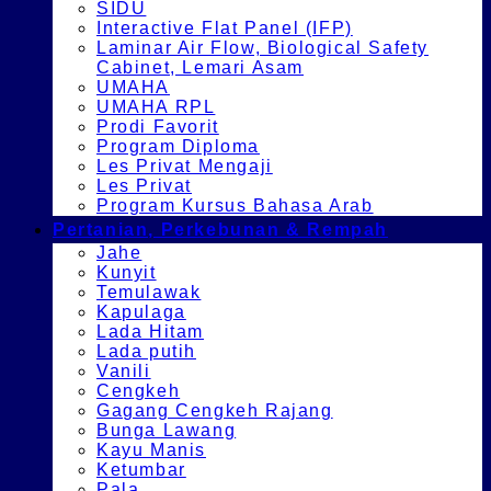
SIDU
Interactive Flat Panel (IFP)
Laminar Air Flow, Biological Safety
Cabinet, Lemari Asam
UMAHA
UMAHA RPL
Prodi Favorit
Program Diploma
Les Privat Mengaji
Les Privat
Program Kursus Bahasa Arab
Pertanian, Perkebunan & Rempah
Jahe
Kunyit
Temulawak
Kapulaga
Lada Hitam
Lada putih
Vanili
Cengkeh
Gagang Cengkeh Rajang
Bunga Lawang
Kayu Manis
Ketumbar
Pala