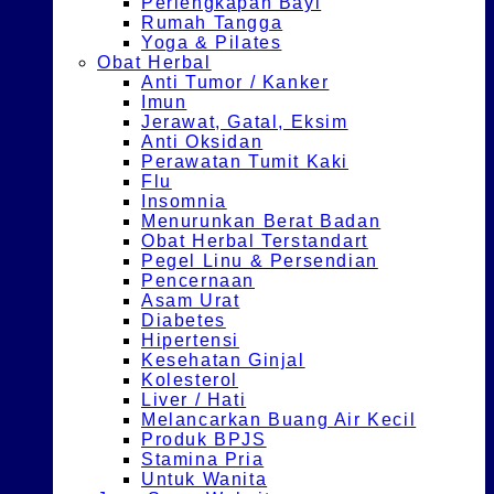
Perlengkapan Bayi
Rumah Tangga
Yoga & Pilates
Obat Herbal
Anti Tumor / Kanker
Imun
Jerawat, Gatal, Eksim
Anti Oksidan
Perawatan Tumit Kaki
Flu
Insomnia
Menurunkan Berat Badan
Obat Herbal Terstandart
Pegel Linu & Persendian
Pencernaan
Asam Urat
Diabetes
Hipertensi
Kesehatan Ginjal
Kolesterol
Liver / Hati
Melancarkan Buang Air Kecil
Produk BPJS
Stamina Pria
Untuk Wanita