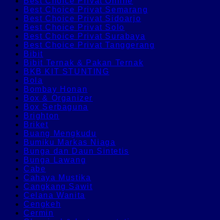
Best Choice Privat Online
Best Choice Privat Semarang
Best Choice Privat Sidoarjo
Best Choice Privat Solo
Best Choice Privat Surabaya
Best Choice Privat Tanggerang
Bibit
Bibit Ternak & Pakan Ternak
BKB KIT STUNTING
Bola
Bombay Honan
Box & Organizer
Box Serbaguna
Brighton
Briket
Buang Mengkudu
Bumiku Markas Niaga
Bunga dan Daun Sintetis
Bunga Lawang
Cabe
Cahaya Mustika
Cangkang Sawit
Celana Wanita
Cengkeh
Cermin