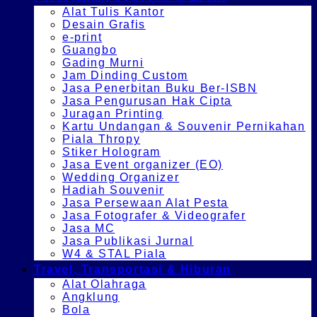
Alat Tulis Kantor
Desain Grafis
e-print
Guangbo
Gading Murni
Jam Dinding Custom
Jasa Penerbitan Buku Ber-ISBN
Jasa Pengurusan Hak Cipta
Juragan Printing
Kartu Undangan & Souvenir Pernikahan
Piala Thropy
Stiker Hologram
Jasa Event organizer (EO)
Wedding Organizer
Hadiah Souvenir
Jasa Persewaan Alat Pesta
Jasa Fotografer & Videografer
Jasa MC
Jasa Publikasi Jurnal
W4 & STAL Piala
Travel, Transportasi & Hiburan
Alat Olahraga
Angklung
Bola