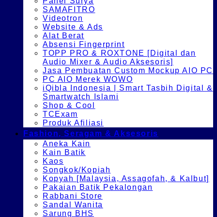
Panel Surya
SAMAFITRO
Videotron
Website & Ads
Alat Berat
Absensi Fingerprint
TOPP PRO & ROXTONE [Digital dan
Audio Mixer & Audio Aksesoris]
Jasa Pembuatan Custom Mockup AIO PC
PC AIO Merek WOWO
iQibla Indonesia | Smart Tasbih Digital &
Smartwatch Islami
Shop & Cool
TCExam
Produk Afiliasi
Fashion, Seragam & Aksesoris
Aneka Kain
Kain Batik
Kaos
Songkok/Kopiah
Kopyah [Malaysia, Assagofah, & Kalbut]
Pakaian Batik Pekalongan
Rabbani Store
Sandal Wanita
Sarung BHS