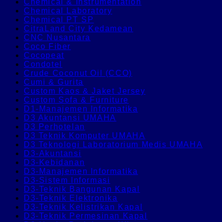
Chemical & Instrumentation
Chemical Laboratory
Chemical PT SP
CitraLand City Kedamean
CNC Nusantara
Coco Fiber
Cocopeat
Condotel
Crude Coconut Oil (CCO)
Cumi & Gurita
Custom Kaos & Jaket Jersey
Custom Sofa & Furniture
D1-Manajemen Informatika
D3 Akuntansi UMAHA
D3 Perhotelan
D3 Teknik Komputer UMAHA
D3 Teknologi Laboratorium Medis UMAHA
D3-Akuntansi
D3-Kebidanan
D3-Manajemen Informatika
D3-Sistem Informasi
D3-Teknik Bangunan Kapal
D3-Teknik Elektronika
D3-Teknik Kelistrikan Kapal
D3-Teknik Permesinan Kapal