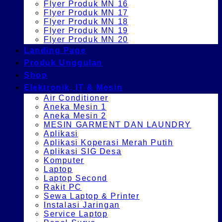
Flyer Produk MN 16
Flyer Produk MN 17
Flyer Produk MN 18
Flyer Produk MN 19
Flyer Produk MN 20
Landing Page
Produk Unggulan
Shop
Elektronik, IT & Mesin
Air Conditioner
Aneka Mesin 1
Aneka Mesin 2
MESIN GARMENT DAN LAUNDRY
Aplikasi
Aplikasi Koperasi Merah Putih
Aplikasi SIG Desa
Komputer
Laptop
Laptop Second
Rakit PC
Sewa Laptop & Printer
Instalasi Jaringan
Service Laptop