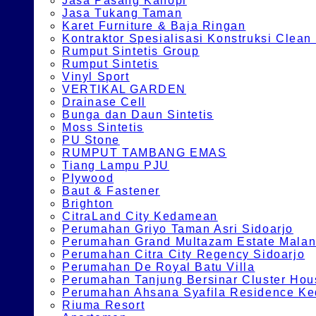
Jasa Pasang Kanopi
Jasa Tukang Taman
Karet Furniture & Baja Ringan
Kontraktor Spesialisasi Konstruksi Cle
Rumput Sintetis Group
Rumput Sintetis
Vinyl Sport
VERTIKAL GARDEN
Drainase Cell
Bunga dan Daun Sintetis
Moss Sintetis
PU Stone
RUMPUT TAMBANG EMAS
Tiang Lampu PJU
Plywood
Baut & Fastener
Brighton
CitraLand City Kedamean
Perumahan Griyo Taman Asri Sidoarjo
Perumahan Grand Multazam Estate Mala
Perumahan Citra City Regency Sidoarjo
Perumahan De Royal Batu Villa
Perumahan Tanjung Bersinar Cluster Hou
Perumahan Ahsana Syafila Residence Ked
Riuma Resort