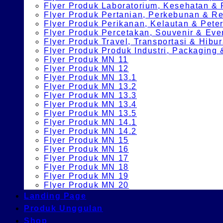
Flyer Produk Laboratorium, Kesehatan &
Flyer Produk Pertanian, Perkebunan & 
Flyer Produk Perikanan, Kelautan & Pete
Flyer Produk Percetakan, Souvenir & Eve
Flyer Produk Travel, Transportasi & Hibu
Flyer Produk Produk Industri, Packagin
Flyer Produk MN 11
Flyer Produk MN 12
Flyer Produk MN 13.1
Flyer Produk MN 13.2
Flyer Produk MN 13.3
Flyer Produk MN 13.4
Flyer Produk MN 13.5
Flyer Produk MN 14.1
Flyer Produk MN 14.2
Flyer Produk MN 15
Flyer Produk MN 16
Flyer Produk MN 17
Flyer Produk MN 18
Flyer Produk MN 19
Flyer Produk MN 20
Landing Page
Produk Unggulan
Shop