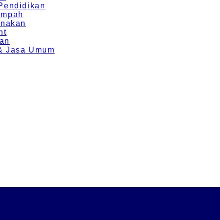
 Pendidikan
Rempah
rnakan
nt
ran
g & Jasa Umum