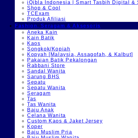
iQibla Indonesia | Smart Tasbih Digital &
Shop & Cool
TCExam
Produk Afiliasi
Fashion, Seragam & Aksesoris
Aneka Kain
Kain Batik
Kaos
Songkok/Kopiah
Kopyah [Malaysia, Assagofah, & Kalbut]
Pakaian Batik Pekalongan
Rabbani Store
Sandal Wanita
Sarung BHS
Sepatu
Sepatu Wanita
Seragam
Tas
Tas Wanita
Baju Anak
Celana Wanita
Custom Kaos & Jaket Jersey
Koper
Baju Muslim Pria
Baju Muslim Wanita