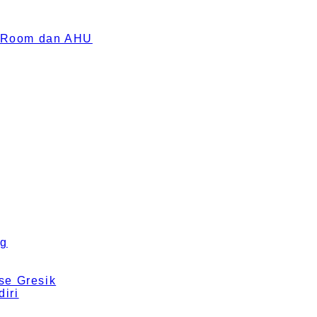
an Room dan AHU
ng
se Gresik
iri