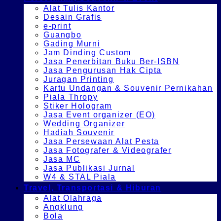
Alat Tulis Kantor
Desain Grafis
e-print
Guangbo
Gading Murni
Jam Dinding Custom
Jasa Penerbitan Buku Ber-ISBN
Jasa Pengurusan Hak Cipta
Juragan Printing
Kartu Undangan & Souvenir Pernikahan
Piala Thropy
Stiker Hologram
Jasa Event organizer (EO)
Wedding Organizer
Hadiah Souvenir
Jasa Persewaan Alat Pesta
Jasa Fotografer & Videografer
Jasa MC
Jasa Publikasi Jurnal
W4 & STAL Piala
Travel, Transportasi & Hiburan
Alat Olahraga
Angklung
Bola