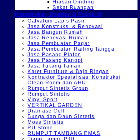
Hiasan Dinding
Sekat Ruangan
Konstruksi, Interior & Properti
Galvalum Lapis Pasir
Jasa Konstruksi & Renovasi
Jasa Bangun Rumah
Jasa Renovasi Rumah
Jasa Pembuatan Pagar
Jasa Pembuatan Railing Tangga
Jasa Pasang Plafon
Jasa Pasang Kanopi
Jasa Tukang Taman
Karet Furniture & Baja Ringan
Kontraktor Spesialisasi Konstruksi
Clean Room dan AHU
Rumput Sintetis Group
Rumput Sintetis
Vinyl Sport
VERTIKAL GARDEN
Drainase Cell
Bunga dan Daun Sintetis
Moss Sintetis
PU Stone
RUMPUT TAMBANG EMAS
Tiang Lampu PJU