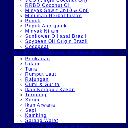
VCO (Virgin Coconut Oil)
RRBD Coconut Oil
Minyak Sawit Cp10 & Cp8
Minuman Herbal Instan
Pupuk
Pupuk Anorganik
Minyak Nilam
Sunflower Oil asal Brazil
Soybean Oil Origin Brazil
Cocopeat
Perikanan, Kelautan & Peternakan
Perikanan
Udang
Tuna
Rumput Laut
Rajungan
Cumi & Gurita
Ikan Kerapu / Kakap
Teripang
Surimi
Ikan Arwana
Sapi
Kambing
Sarang Walet
Percetakan, Souvenir & Event