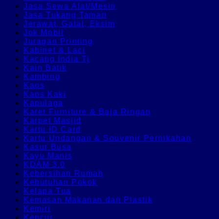
Jasa Sewa Alat/Mesin
Jasa Tukang Taman
Jerawat, Gatal, Eksim
Jok Mobil
Juragan Printing
Kabinet & Laci
Kacang India Tj
Kain Batik
Kambing
Kaos
Kaos Kaki
Kapulaga
Karet Furniture & Baja Ringan
Karpet Masjid
Kartu ID Card
Kartu Undangan & Souvenir Pernikahan
Kasur Busa
Kayu Manis
KDAM 3.0
Kebersihan Rumah
Kebutuhan Pokok
Kelapa Tua
Kemasan Makanan dan Plastik
Kemiri
Kencur