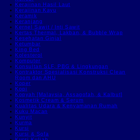
Kerajinan Hasil Laut
Kerajinan Kayu
Keramik
Keranjang
Kernel Sawit / Inti Sawit
Kertas Thermal, Lakban, & Bubble Wrap
Kesehatan Ginjal
Ketumbar
King Bed
Kolesterol
Komputer
Konsultan SLF, PBG & Lingkungan
Kontraktor Spesialisasi Konstruksi Clean
Room dan AHU
Koper
Kopi
Kopyah [Malaysia, Assagofah, & Kalbut]
Kosmetik Cream & Serum
Kualitas Udara & Kenyamanan Rumah
Kuku Macan
Kunyit
Kurma
Kursi
Kursi & Sofa
Kursi Kuliah