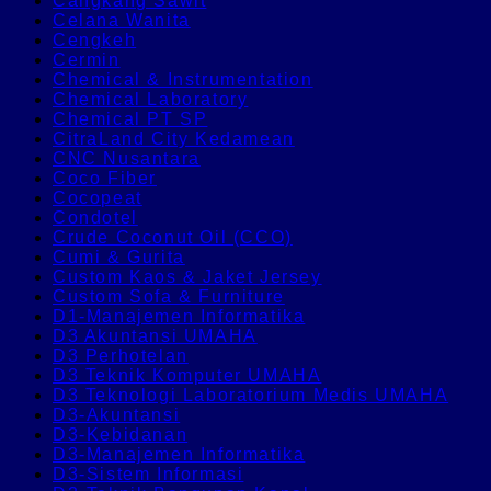
Cangkang Sawit
Celana Wanita
Cengkeh
Cermin
Chemical & Instrumentation
Chemical Laboratory
Chemical PT SP
CitraLand City Kedamean
CNC Nusantara
Coco Fiber
Cocopeat
Condotel
Crude Coconut Oil (CCO)
Cumi & Gurita
Custom Kaos & Jaket Jersey
Custom Sofa & Furniture
D1-Manajemen Informatika
D3 Akuntansi UMAHA
D3 Perhotelan
D3 Teknik Komputer UMAHA
D3 Teknologi Laboratorium Medis UMAHA
D3-Akuntansi
D3-Kebidanan
D3-Manajemen Informatika
D3-Sistem Informasi