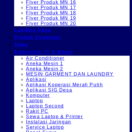
Flyer Produk MN 16
Flyer Produk MN 17
Flyer Produk MN 18
Flyer Produk MN 19
Flyer Produk MN 20
Landing Page
Produk Unggulan
Shop
Elektronik, IT & Mesin
Air Conditioner
Aneka Mesin 1
Aneka Mesin 2
MESIN GARMENT DAN LAUNDRY
Aplikasi
Aplikasi Koperasi Merah Putih
Aplikasi SIG Desa
Komputer
Laptop
Laptop Second
Rakit PC
Sewa Laptop & Printer
Instalasi Jaringan
Service Laptop