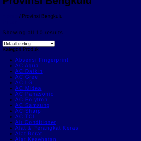
Provinsi Bengkulu
Home
/
Provinsi Bengkulu
Filter
Showing all 10 results
Kategori Produk
Absensi Fingerprint
AC Aqua
AC Daikin
AC Gree
AC LG
AC Midea
AC Panasonic
AC Polytron
AC Samsung
AC Sharp
AC TCL
Air Conditioner
Alat & Perangkat Keras
Alat Berat
Alat Kesehatan