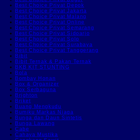
Best Choice Privat Depok
Best Choice Privat Jakarta
Best Choice Privat Malang
Best Choice Privat Online
Best Choice Privat Semarang
Best Choice Privat Sidoarjo
Best Choice Privat Solo
Best Choice Privat Surabaya
Best Choice Privat Tanggerang
Bibit
Bibit Ternak & Pakan Ternak
BKB KIT STUNTING
Bola
Bombay Honan
Box & Organizer
Box Serbaguna
Brighton
Briket
Buang Mengkudu
Bumiku Markas Niaga
Bunga dan Daun Sintetis
Bunga Lawang
Cabe
Cahaya Mustika