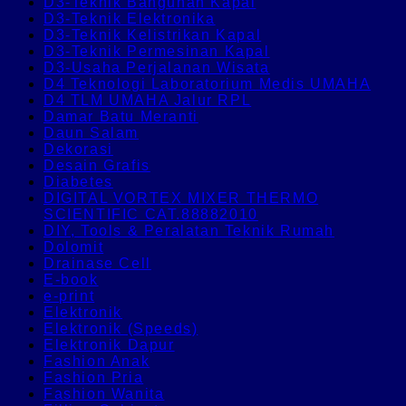
D3-Teknik Bangunan Kapal
D3-Teknik Elektronika
D3-Teknik Kelistrikan Kapal
D3-Teknik Permesinan Kapal
D3-Usaha Perjalanan Wisata
D4 Teknologi Laboratorium Medis UMAHA
D4 TLM UMAHA Jalur RPL
Damar Batu Meranti
Daun Salam
Dekorasi
Desain Grafis
Diabetes
DIGITAL VORTEX MIXER THERMO
SCIENTIFIC CAT.88882010
DIY, Tools & Peralatan Teknik Rumah
Dolomit
Drainase Cell
E-book
e-print
Elektronik
Elektronik (Speeds)
Elektronik Dapur
Fashion Anak
Fashion Pria
Fashion Wanita