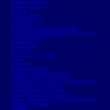
Habbatus Sauda
Hadiah Souvenir
Handuk
Happy Momo
Hiasan Dinding
Hidroponik
HIGH SPEED REFRIGERATED
CENTRIFUGE GYROZEN TYPE 1736R
Hiking & Camping
Hipertensi
Ikan Arwana
Ikan Hias
Ikan Kerapu / Kakap
Imun
Insomnia
Instalasi Jaringan
Integrasi Muda Teknologi
Interactive Flat Panel (IFP)
Interactive Flat Panel (IFP) : Samafitro
Cahaya Mustika Vannoe
Integrasi Muda Tekologi
Interior & Furniture Custom
iQibla Indonesia | Smart Tasbih Digital &
Smartwatch Islami
Jagung