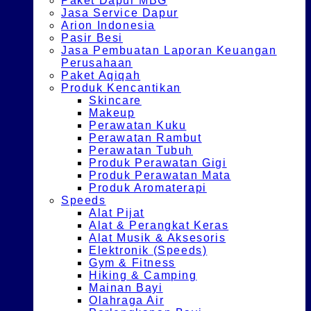
Paket Dapur MBG
Jasa Service Dapur
Arion Indonesia
Pasir Besi
Jasa Pembuatan Laporan Keuangan
Perusahaan
Paket Aqiqah
Produk Kencantikan
Skincare
Makeup
Perawatan Kuku
Perawatan Rambut
Perawatan Tubuh
Produk Perawatan Gigi
Produk Perawatan Mata
Produk Aromaterapi
Speeds
Alat Pijat
Alat & Perangkat Keras
Alat Musik & Aksesoris
Elektronik (Speeds)
Gym & Fitness
Hiking & Camping
Mainan Bayi
Olahraga Air