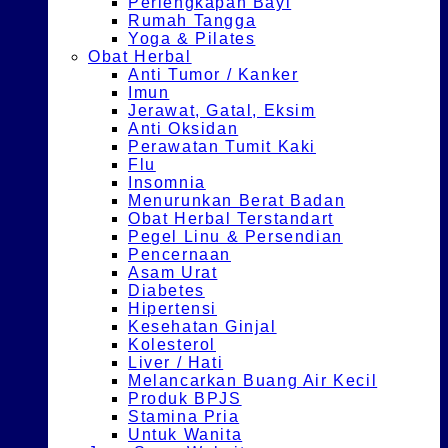
Perlengkapan Bayi
Rumah Tangga
Yoga & Pilates
Obat Herbal
Anti Tumor / Kanker
Imun
Jerawat, Gatal, Eksim
Anti Oksidan
Perawatan Tumit Kaki
Flu
Insomnia
Menurunkan Berat Badan
Obat Herbal Terstandart
Pegel Linu & Persendian
Pencernaan
Asam Urat
Diabetes
Hipertensi
Kesehatan Ginjal
Kolesterol
Liver / Hati
Melancarkan Buang Air Kecil
Produk BPJS
Stamina Pria
Untuk Wanita