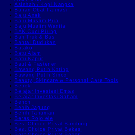
Asishah / Kopi Nangka
Bahan Obat Farmasi
Baju Anak
Baju Muslim Pria
Baju Muslim Wanita
BAK Cuci Piring
Ban Truk & Bus
Bantal Dudukan
Batako
Batu Alam
Batu Kapur
Baut & Fastener
Bawang Putih Kating
Bawang Putih Sinco
Beauty, Skincare & Personal Care Tools
Bebek
Belajar Investasi Emas
Belajar Investasi Saham
Bench
Benih Jagung
Benih Tanaman
Beras Rojolele
Best Choice Privat Bandung
Best Choice Privat Bekasi
Best Choice Privat Bogor