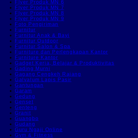
Flyer Produk MN 6
Flyer Produk MN 7
Flyer Produk MN 8
Flyer Produk MN 9
Foto Pengiriman
Furnitur
Furnitur Anak & Bayi
Furnitur Outdoor
Furnitur Salon & Spa
Furniture dan Perlengkapan Kantor
Furniture Kantor
Gadget Kerja, Belajar & Produktivitas
Gading Murni
Gagang Cengkeh Rajang
Galvalum Lapis Pasir
Gantungan
Garam
Gedung
Genset
Genteng
Granit
Guangbo
Gudang
Guru Ngaji Online
Gym & Fitness