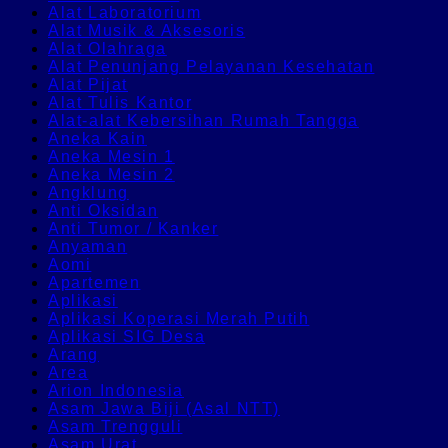
Alat Laboratorium
Alat Musik & Aksesoris
Alat Olahraga
Alat Penunjang Pelayanan Kesehatan
Alat Pijat
Alat Tulis Kantor
Alat-alat Kebersihan Rumah Tangga
Aneka Kain
Aneka Mesin 1
Aneka Mesin 2
Angklung
Anti Oksidan
Anti Tumor / Kanker
Anyaman
Aomi
Apartemen
Aplikasi
Aplikasi Koperasi Merah Putih
Aplikasi SIG Desa
Arang
Area
Arion Indonesia
Asam Jawa Biji (Asal NTT)
Asam Trengguli
Asam Urat