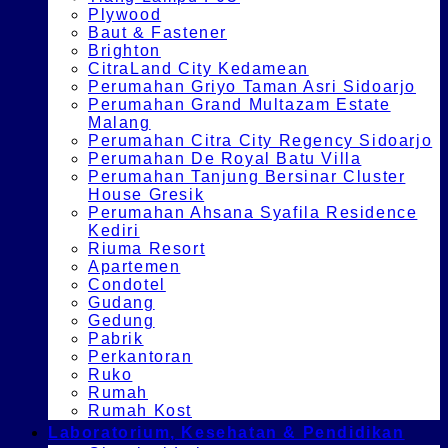
Plywood
Baut & Fastener
Brighton
CitraLand City Kedamean
Perumahan Griyo Taman Asri Sidoarjo
Perumahan Grand Multazam Estate
Malang
Perumahan Citra City Regency Sidoarjo
Perumahan De Royal Batu Villa
Perumahan Tanjung Bersinar Cluster
House Gresik
Perumahan Ahsana Syafila Residence
Kediri
Riuma Resort
Apartemen
Condotel
Gudang
Gedung
Pabrik
Perkantoran
Ruko
Rumah
Rumah Kost
Laboratorium, Kesehatan & Pendidikan