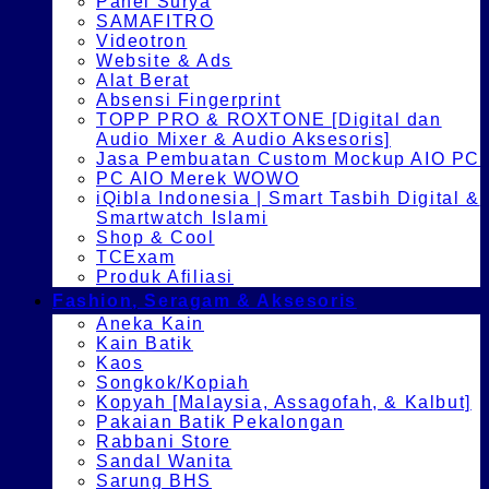
Panel Surya
SAMAFITRO
Videotron
Website & Ads
Alat Berat
Absensi Fingerprint
TOPP PRO & ROXTONE [Digital dan
Audio Mixer & Audio Aksesoris]
Jasa Pembuatan Custom Mockup AIO PC
PC AIO Merek WOWO
iQibla Indonesia | Smart Tasbih Digital &
Smartwatch Islami
Shop & Cool
TCExam
Produk Afiliasi
Fashion, Seragam & Aksesoris
Aneka Kain
Kain Batik
Kaos
Songkok/Kopiah
Kopyah [Malaysia, Assagofah, & Kalbut]
Pakaian Batik Pekalongan
Rabbani Store
Sandal Wanita
Sarung BHS