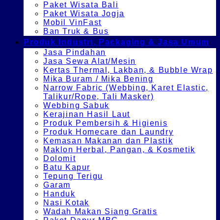
Paket Wisata Bali
Paket Wisata Jogja
Mobil VinFast
Ban Truk & Bus
Produk Industri, Packaging & Jasa Umum
Jasa Pindahan
Jasa Sewa Alat/Mesin
Kertas Thermal, Lakban, & Bubble Wrap
Mika Buram / Mika Bening
Narrow Fabric (Webbing, Karet Elastic,
Talikur/Rope, Tali Masker)
Webbing Sabuk
Kerajinan Hasil Laut
Produk Pembersih & Higienis
Produk Homecare dan Laundry
Kemasan Makanan dan Plastik
Maklon Herbal, Pangan, & Kosmetik
Dolomit
Batu Kapur
Tepung Terigu
Garam
Handuk
Nasi Kotak
Wadah Makan Siang Gratis