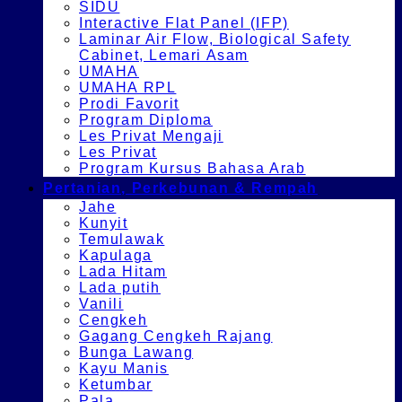
SIDU
Interactive Flat Panel (IFP)
Laminar Air Flow, Biological Safety
Cabinet, Lemari Asam
UMAHA
UMAHA RPL
Prodi Favorit
Program Diploma
Les Privat Mengaji
Les Privat
Program Kursus Bahasa Arab
Pertanian, Perkebunan & Rempah
Jahe
Kunyit
Temulawak
Kapulaga
Lada Hitam
Lada putih
Vanili
Cengkeh
Gagang Cengkeh Rajang
Bunga Lawang
Kayu Manis
Ketumbar
Pala