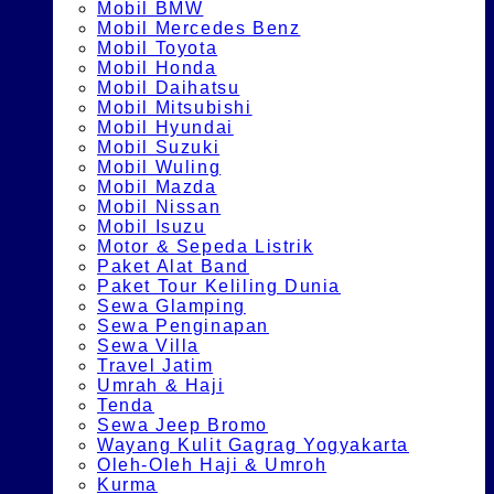
Mobil BMW
Mobil Mercedes Benz
Mobil Toyota
Mobil Honda
Mobil Daihatsu
Mobil Mitsubishi
Mobil Hyundai
Mobil Suzuki
Mobil Wuling
Mobil Mazda
Mobil Nissan
Mobil Isuzu
Motor & Sepeda Listrik
Paket Alat Band
Paket Tour Keliling Dunia
Sewa Glamping
Sewa Penginapan
Sewa Villa
Travel Jatim
Umrah & Haji
Tenda
Sewa Jeep Bromo
Wayang Kulit Gagrag Yogyakarta
Oleh-Oleh Haji & Umroh
Kurma