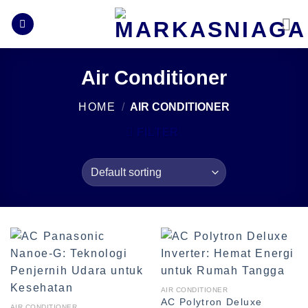
Skip
to
content
Air Conditioner
HOME
/
AIR CONDITIONER
FILTER
AIR CONDITIONER
AC Polytron Deluxe
AIR CONDITIONER