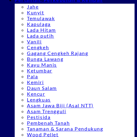
Jahe
Kunyit
Temulawak
Kapulaga
Lada Hitam
Lada putih
Vanili
Cengkeh
Gagang Cengkeh Rajang
Bunga Lawang
Kayu Manis
Ketumbar
Pala
Kemiri
Daun Salam
Kencur
Lengkuas
Asam Jawa Biji (Asal NTT)
Asam Trengguli
Pestisida
Pembenah Tanah
Tanaman & Sarana Pendukung
Wood Pellet