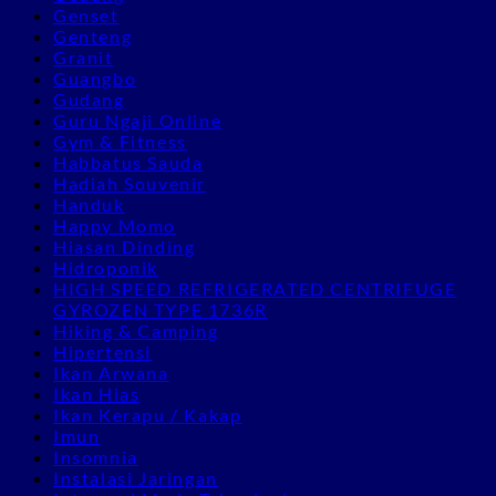
Genset
Genteng
Granit
Guangbo
Gudang
Guru Ngaji Online
Gym & Fitness
Habbatus Sauda
Hadiah Souvenir
Handuk
Happy Momo
Hiasan Dinding
Hidroponik
HIGH SPEED REFRIGERATED CENTRIFUGE
GYROZEN TYPE 1736R
Hiking & Camping
Hipertensi
Ikan Arwana
Ikan Hias
Ikan Kerapu / Kakap
Imun
Insomnia
Instalasi Jaringan