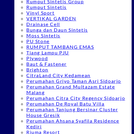
Rumput Sintetis Group
Rumput Sintetis
Vinyl Sport
VERTIKAL GARDEN
Drainase Cell
Bunga dan Daun Sintetis
Moss Sintetis
PU Stone
RUMPUT TAMBANG EMAS
Tiang Lampu PJU
Plywood
Baut & Fastener
Brighton
CitraLand City Kedamean
Perumahan Griyo Taman Asri Sidoarjo
Perumahan Grand Multazam Estate
Malang
Perumahan Citra City Regency Sidoarjo
Perumahan De Royal Batu Villa
Perumahan Tanjung Bersinar Cluster
House Gresik
Perumahan Ahsana Syafila Residence
Kediri
Riuma Resort