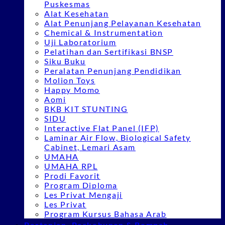
Puskesmas
Alat Kesehatan
Alat Penunjang Pelayanan Kesehatan
Chemical & Instrumentation
Uji Laboratorium
Pelatihan dan Sertifikasi BNSP
Siku Buku
Peralatan Penunjang Pendidikan
Molion Toys
Happy Momo
Aomi
BKB KIT STUNTING
SIDU
Interactive Flat Panel (IFP)
Laminar Air Flow, Biological Safety
Cabinet, Lemari Asam
UMAHA
UMAHA RPL
Prodi Favorit
Program Diploma
Les Privat Mengaji
Les Privat
Program Kursus Bahasa Arab
Pertanian, Perkebunan & Rempah