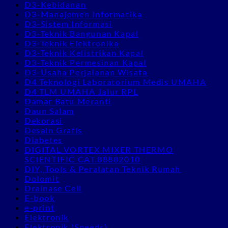
D3-Kebidanan
D3-Manajemen Informatika
D3-Sistem Informasi
D3-Teknik Bangunan Kapal
D3-Teknik Elektronika
D3-Teknik Kelistrikan Kapal
D3-Teknik Permesinan Kapal
D3-Usaha Perjalanan Wisata
D4 Teknologi Laboratorium Medis UMAHA
D4 TLM UMAHA Jalur RPL
Damar Batu Meranti
Daun Salam
Dekorasi
Desain Grafis
Diabetes
DIGITAL VORTEX MIXER THERMO
SCIENTIFIC CAT.88882010
DIY, Tools & Peralatan Teknik Rumah
Dolomit
Drainase Cell
E-book
e-print
Elektronik
Elektronik (Speeds)