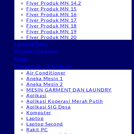
Flyer Produk MN 14.2
Flyer Produk MN 15
Flyer Produk MN 16
Flyer Produk MN 17
Flyer Produk MN 18
Flyer Produk MN 19
Flyer Produk MN 20
Landing Page
Produk Unggulan
Shop
Elektronik, IT & Mesin
Air Conditioner
Aneka Mesin 1
Aneka Mesin 2
MESIN GARMENT DAN LAUNDRY
Aplikasi
Aplikasi Koperasi Merah Putih
Aplikasi SIG Desa
Komputer
Laptop
Laptop Second
Rakit PC