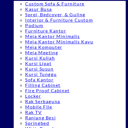
Custom Sofa & Furniture
Kasur Busa
Sprei, Bedcover, & Guling
Interior & Furniture Custom
Podium
Furniture Kantor
Meja Kantor Minimalis
Meja Kantor Minimalis Kayu
Meja Komputer
Meja Meeting
Kursi Kuliah
Kursi Lipat
Kursi Susun
Kursi Tunggu
Sofa Kantor
Filling Cabinet
Fire Proof Cabinet
Locker
Rak Serbaguna
Mobile File
Rak TV
Ranjang Besi
Springbed