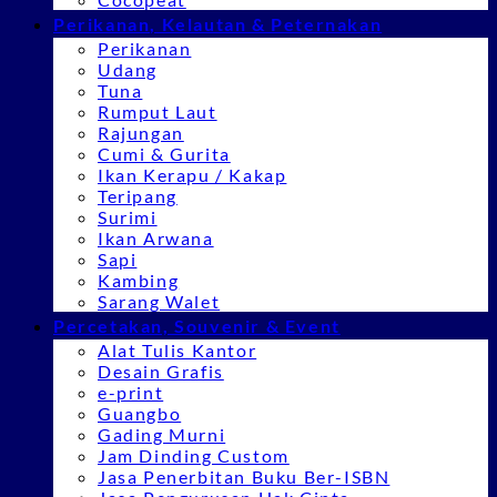
Perikanan, Kelautan & Peternakan
Perikanan
Udang
Tuna
Rumput Laut
Rajungan
Cumi & Gurita
Ikan Kerapu / Kakap
Teripang
Surimi
Ikan Arwana
Sapi
Kambing
Sarang Walet
Percetakan, Souvenir & Event
Alat Tulis Kantor
Desain Grafis
e-print
Guangbo
Gading Murni
Jam Dinding Custom
Jasa Penerbitan Buku Ber-ISBN