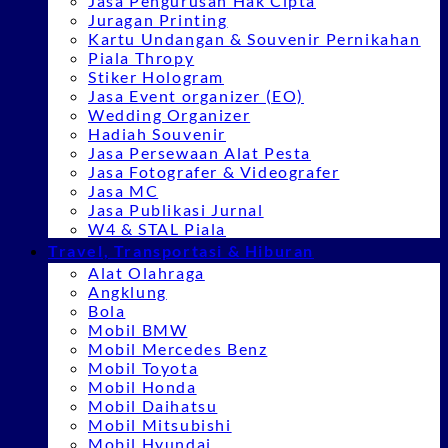
Jasa Pengurusan Hak Cipta
Juragan Printing
Kartu Undangan & Souvenir Pernikahan
Piala Thropy
Stiker Hologram
Jasa Event organizer (EO)
Wedding Organizer
Hadiah Souvenir
Jasa Persewaan Alat Pesta
Jasa Fotografer & Videografer
Jasa MC
Jasa Publikasi Jurnal
W4 & STAL Piala
Travel, Transportasi & Hiburan
Alat Olahraga
Angklung
Bola
Mobil BMW
Mobil Mercedes Benz
Mobil Toyota
Mobil Honda
Mobil Daihatsu
Mobil Mitsubishi
Mobil Hyundai