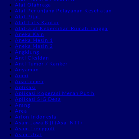
Alat Olahraga
Alat Penunjang Pelayanan Kesehatan
Alat Pijat
Alat Tulis Kantor
Alat-alat Kebersihan Rumah Tangga
Aneka Kain
Aneka Mesin 1
Aneka Mesin 2
Angklung
Anti Oksidan
Anti Tumor / Kanker
Anyaman
Aomi
Apartemen
Aplikasi
Aplikasi Koperasi Merah Putih
Aplikasi SIG Desa
Arang
Area
Arion Indonesia
Asam Jawa Biji (Asal NTT)
Asam Trengguli
Asam Urat