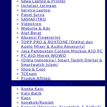
Sewa Laptop & Printer
Instalasi Jaringan
Service Laptop
Panel Surya
SAMAFITRO
Videotron
Website & Ads
Alat Berat
Absensi Fingerprint
TOPP PRO & ROXTONE [Digital dan
Audio Mixer & Audio Aksesoris]
Jasa Pembuatan Custom Mockup AIO PC
PC AIO Merek WOWO
iQibla Indonesia | Smart Tasbih Digital &
Smartwatch Islami
Shop & Cool
TCExam
Produk Afiliasi
Fashion, Seragam & Aksesoris
Aneka Kain
Kain Batik
Kaos
Songkok/Kopiah
Kopyah [Malaysia, Assagofah, & Kalbut]