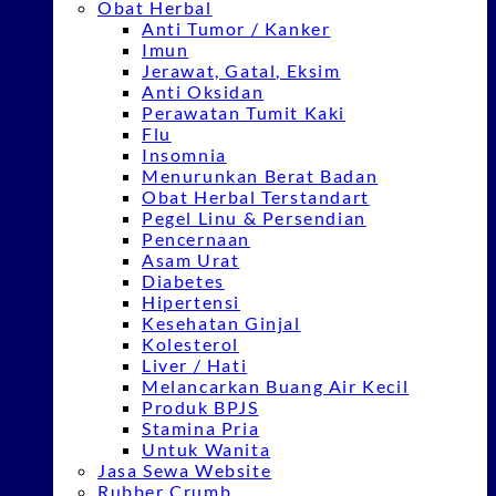
Obat Herbal
Anti Tumor / Kanker
Imun
Jerawat, Gatal, Eksim
Anti Oksidan
Perawatan Tumit Kaki
Flu
Insomnia
Menurunkan Berat Badan
Obat Herbal Terstandart
Pegel Linu & Persendian
Pencernaan
Asam Urat
Diabetes
Hipertensi
Kesehatan Ginjal
Kolesterol
Liver / Hati
Melancarkan Buang Air Kecil
Produk BPJS
Stamina Pria
Untuk Wanita
Jasa Sewa Website
Rubber Crumb