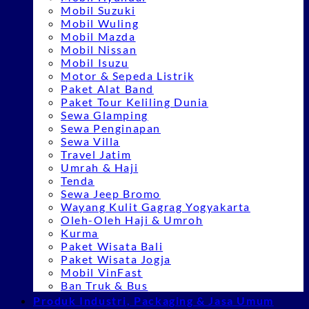
Mobil Suzuki
Mobil Wuling
Mobil Mazda
Mobil Nissan
Mobil Isuzu
Motor & Sepeda Listrik
Paket Alat Band
Paket Tour Keliling Dunia
Sewa Glamping
Sewa Penginapan
Sewa Villa
Travel Jatim
Umrah & Haji
Tenda
Sewa Jeep Bromo
Wayang Kulit Gagrag Yogyakarta
Oleh-Oleh Haji & Umroh
Kurma
Paket Wisata Bali
Paket Wisata Jogja
Mobil VinFast
Ban Truk & Bus
Produk Industri, Packaging & Jasa Umum