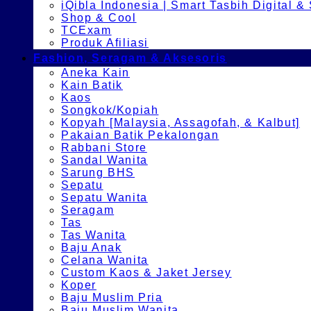
iQibla Indonesia | Smart Tasbih Digital &
Shop & Cool
TCExam
Produk Afiliasi
Fashion, Seragam & Aksesoris
Aneka Kain
Kain Batik
Kaos
Songkok/Kopiah
Kopyah [Malaysia, Assagofah, & Kalbut]
Pakaian Batik Pekalongan
Rabbani Store
Sandal Wanita
Sarung BHS
Sepatu
Sepatu Wanita
Seragam
Tas
Tas Wanita
Baju Anak
Celana Wanita
Custom Kaos & Jaket Jersey
Koper
Baju Muslim Pria
Baju Muslim Wanita