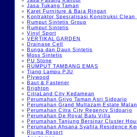
Jasa Pasang Kanopi
Jasa Tukang Taman
Karet Furniture & Baja Ringan
Kontraktor Spesialisasi Konstruksi Cle
Rumput Sintetis Group
Rumput Sintetis
Vinyl Sport
VERTIKAL GARDEN
Drainase Cell
Bunga dan Daun Sintetis
Moss Sintetis
PU Stone
RUMPUT TAMBANG EMAS
Tiang Lampu PJU
Plywood
Baut & Fastener
Brighton
CitraLand City Kedamean
Perumahan Griyo Taman Asri Sidoarjo
Perumahan Grand Multazam Estate Mala
Perumahan Citra City Regency Sidoarjo
Perumahan De Royal Batu Villa
Perumahan Tanjung Bersinar Cluster Hou
Perumahan Ahsana Syafila Residence Ked
Riuma Resort