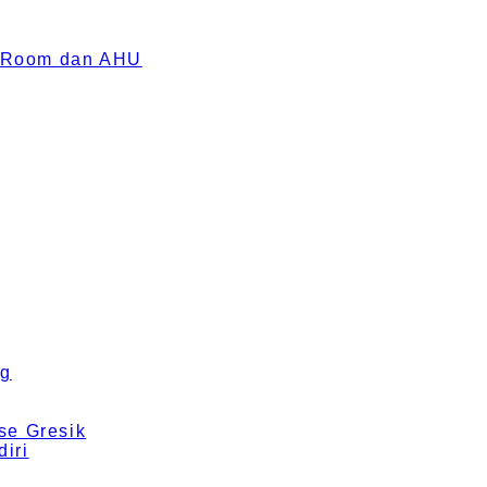
an Room dan AHU
ng
se Gresik
iri