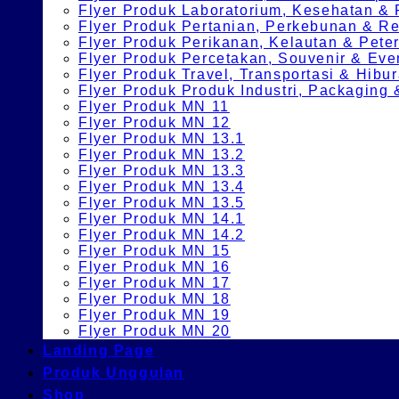
Flyer Produk Laboratorium, Kesehatan &
Flyer Produk Pertanian, Perkebunan & 
Flyer Produk Perikanan, Kelautan & Pete
Flyer Produk Percetakan, Souvenir & Eve
Flyer Produk Travel, Transportasi & Hibu
Flyer Produk Produk Industri, Packagin
Flyer Produk MN 11
Flyer Produk MN 12
Flyer Produk MN 13.1
Flyer Produk MN 13.2
Flyer Produk MN 13.3
Flyer Produk MN 13.4
Flyer Produk MN 13.5
Flyer Produk MN 14.1
Flyer Produk MN 14.2
Flyer Produk MN 15
Flyer Produk MN 16
Flyer Produk MN 17
Flyer Produk MN 18
Flyer Produk MN 19
Flyer Produk MN 20
Landing Page
Produk Unggulan
Shop