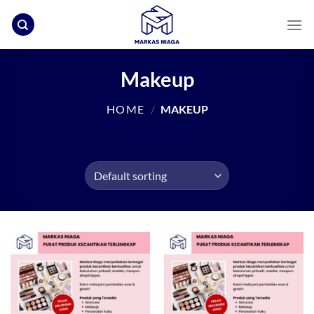
Skip
to
content
Makeup
HOME
/
MAKEUP
FILTER