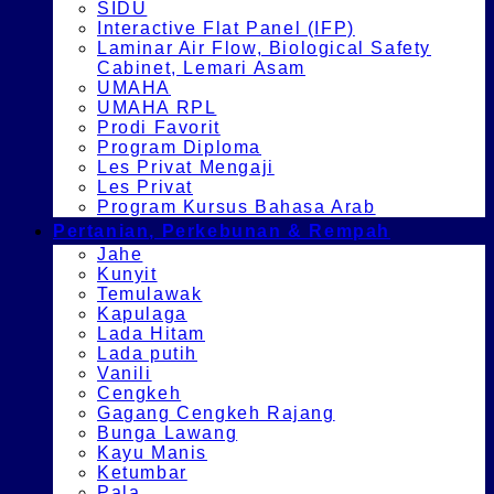
SIDU
Interactive Flat Panel (IFP)
Laminar Air Flow, Biological Safety
Cabinet, Lemari Asam
UMAHA
UMAHA RPL
Prodi Favorit
Program Diploma
Les Privat Mengaji
Les Privat
Program Kursus Bahasa Arab
Pertanian, Perkebunan & Rempah
Jahe
Kunyit
Temulawak
Kapulaga
Lada Hitam
Lada putih
Vanili
Cengkeh
Gagang Cengkeh Rajang
Bunga Lawang
Kayu Manis
Ketumbar
Pala