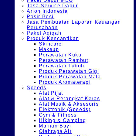
Paket Dapur MBG
Jasa Service Dapur
Arion Indonesia
Pasir Besi
Jasa Pembuatan Laporan Keuangan
Perusahaan
Paket Aqiqah
Produk Kencantikan
Skincare
Makeup
Perawatan Kuku
Perawatan Rambut
Perawatan Tubuh
Produk Perawatan Gigi
Produk Perawatan Mata
Produk Aromaterapi
Speeds
Alat Pijat
Alat & Perangkat Keras
Alat Musik & Aksesoris
Elektronik (Speeds)
Gym & Fitness
Hiking & Camping
Mainan Bayi
Olahraga Air