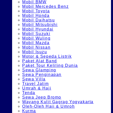
Mobil BMW
Mobil Mercedes Benz
Mobil Toyota
Mobil Honda
Mobil Daihatsu
Mobil Mitsubishi
Mobil Hyundai
Mobil Suzuki
Mobil Wuling
Mobil Mazda
Mobil Nissan
Mobil Isuzu
Motor & Sepeda Listrik
Paket Alat Band
Paket Tour Keliling Dunia
Sewa Glamping
Sewa Penginapan
Sewa Villa
Travel Jatim
Umrah & Haji
Tenda
Sewa Jeep Bromo
Wayang Kulit Gagrag Yogyakarta
Oleh-Oleh Haji & Umroh
Kurma