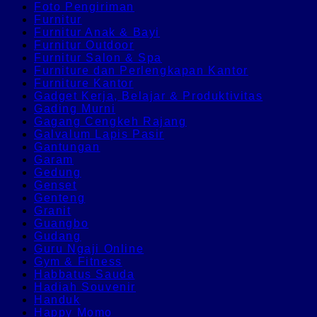
Foto Pengiriman
Furnitur
Furnitur Anak & Bayi
Furnitur Outdoor
Furnitur Salon & Spa
Furniture dan Perlengkapan Kantor
Furniture Kantor
Gadget Kerja, Belajar & Produktivitas
Gading Murni
Gagang Cengkeh Rajang
Galvalum Lapis Pasir
Gantungan
Garam
Gedung
Genset
Genteng
Granit
Guangbo
Gudang
Guru Ngaji Online
Gym & Fitness
Habbatus Sauda
Hadiah Souvenir
Handuk
Happy Momo