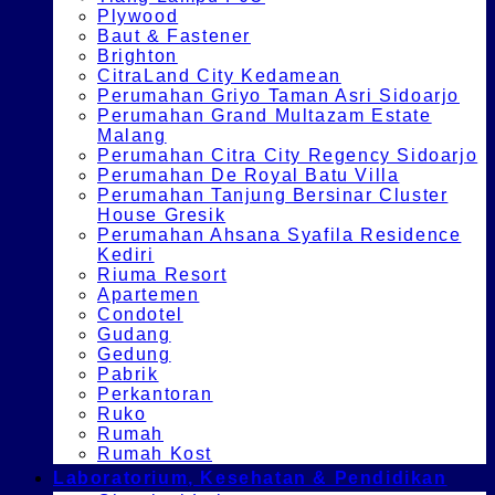
Plywood
Baut & Fastener
Brighton
CitraLand City Kedamean
Perumahan Griyo Taman Asri Sidoarjo
Perumahan Grand Multazam Estate
Malang
Perumahan Citra City Regency Sidoarjo
Perumahan De Royal Batu Villa
Perumahan Tanjung Bersinar Cluster
House Gresik
Perumahan Ahsana Syafila Residence
Kediri
Riuma Resort
Apartemen
Condotel
Gudang
Gedung
Pabrik
Perkantoran
Ruko
Rumah
Rumah Kost
Laboratorium, Kesehatan & Pendidikan