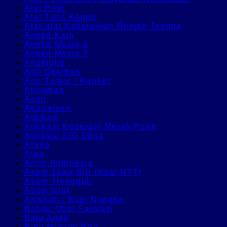
Alat Pijat
Alat Tulis Kantor
Alat-alat Kebersihan Rumah Tangga
Aneka Kain
Aneka Mesin 1
Aneka Mesin 2
Angklung
Anti Oksidan
Anti Tumor / Kanker
Anyaman
Aomi
Apartemen
Aplikasi
Aplikasi Koperasi Merah Putih
Aplikasi SIG Desa
Arang
Area
Arion Indonesia
Asam Jawa Biji (Asal NTT)
Asam Trengguli
Asam Urat
Asishah / Kopi Nangka
Bahan Obat Farmasi
Baju Anak
Baju Muslim Pria