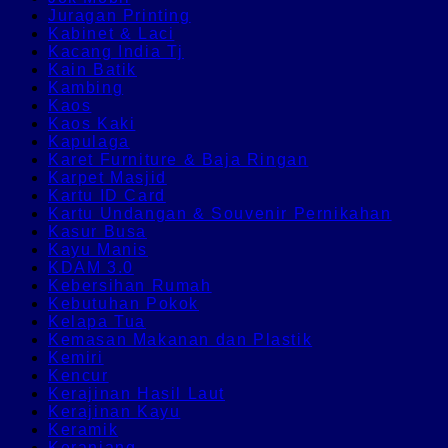
Juragan Printing
Kabinet & Laci
Kacang India Tj
Kain Batik
Kambing
Kaos
Kaos Kaki
Kapulaga
Karet Furniture & Baja Ringan
Karpet Masjid
Kartu ID Card
Kartu Undangan & Souvenir Pernikahan
Kasur Busa
Kayu Manis
KDAM 3.0
Kebersihan Rumah
Kebutuhan Pokok
Kelapa Tua
Kemasan Makanan dan Plastik
Kemiri
Kencur
Kerajinan Hasil Laut
Kerajinan Kayu
Keramik
Keranjang