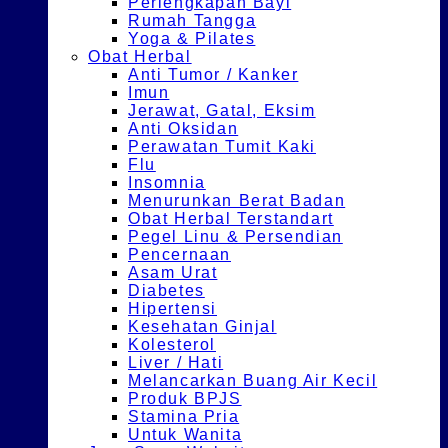
Perlengkapan Bayi
Rumah Tangga
Yoga & Pilates
Obat Herbal
Anti Tumor / Kanker
Imun
Jerawat, Gatal, Eksim
Anti Oksidan
Perawatan Tumit Kaki
Flu
Insomnia
Menurunkan Berat Badan
Obat Herbal Terstandart
Pegel Linu & Persendian
Pencernaan
Asam Urat
Diabetes
Hipertensi
Kesehatan Ginjal
Kolesterol
Liver / Hati
Melancarkan Buang Air Kecil
Produk BPJS
Stamina Pria
Untuk Wanita