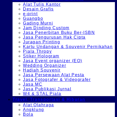
Alat Tulis Kantor
Desain Grafis
e-print
Guangbo
Gading Murni
Jam Dinding Custom
Jasa Penerbitan Buku Ber-ISBN
Jasa Pengurusan Hak Cipta
Juragan Printing
Kartu Undangan & Souvenir Pernikahan
Piala Thropy
Stiker Hologram
Jasa Event organizer (EO)
Wedding Organizer
Hadiah Souvenir
Jasa Persewaan Alat Pesta
Jasa Fotografer & Videografer
Jasa MC
Jasa Publikasi Jurnal
W4 & STAL Piala
Travel, Transportasi & Hiburan
Alat Olahraga
Angklung
Bola