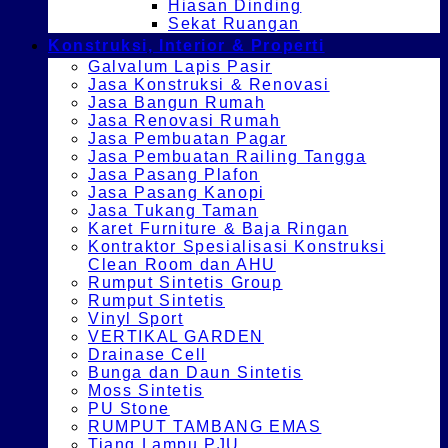
Hiasan Dinding
Sekat Ruangan
Konstruksi, Interior & Properti
Galvalum Lapis Pasir
Jasa Konstruksi & Renovasi
Jasa Bangun Rumah
Jasa Renovasi Rumah
Jasa Pembuatan Pagar
Jasa Pembuatan Railing Tangga
Jasa Pasang Plafon
Jasa Pasang Kanopi
Jasa Tukang Taman
Karet Furniture & Baja Ringan
Kontraktor Spesialisasi Konstruksi
Clean Room dan AHU
Rumput Sintetis Group
Rumput Sintetis
Vinyl Sport
VERTIKAL GARDEN
Drainase Cell
Bunga dan Daun Sintetis
Moss Sintetis
PU Stone
RUMPUT TAMBANG EMAS
Tiang Lampu PJU