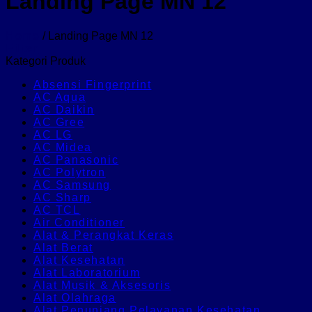
Landing Page MN 12
Home
/
Landing Page MN 12
Filter
Kategori Produk
Absensi Fingerprint
AC Aqua
AC Daikin
AC Gree
AC LG
AC Midea
AC Panasonic
AC Polytron
AC Samsung
AC Sharp
AC TCL
Air Conditioner
Alat & Perangkat Keras
Alat Berat
Alat Kesehatan
Alat Laboratorium
Alat Musik & Aksesoris
Alat Olahraga
Alat Penunjang Pelayanan Kesehatan