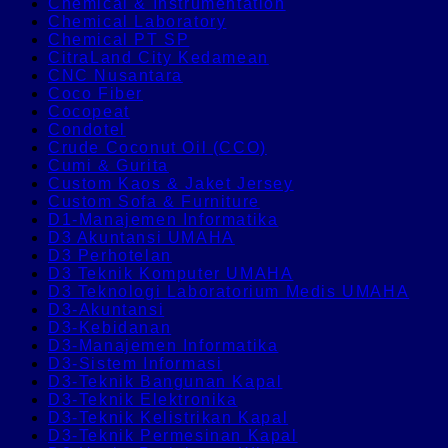
Chemical & Instrumentation
Chemical Laboratory
Chemical PT SP
CitraLand City Kedamean
CNC Nusantara
Coco Fiber
Cocopeat
Condotel
Crude Coconut Oil (CCO)
Cumi & Gurita
Custom Kaos & Jaket Jersey
Custom Sofa & Furniture
D1-Manajemen Informatika
D3 Akuntansi UMAHA
D3 Perhotelan
D3 Teknik Komputer UMAHA
D3 Teknologi Laboratorium Medis UMAHA
D3-Akuntansi
D3-Kebidanan
D3-Manajemen Informatika
D3-Sistem Informasi
D3-Teknik Bangunan Kapal
D3-Teknik Elektronika
D3-Teknik Kelistrikan Kapal
D3-Teknik Permesinan Kapal