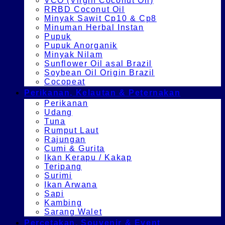
VCO (Virgin Coconut Oil)
RRBD Coconut Oil
Minyak Sawit Cp10 & Cp8
Minuman Herbal Instan
Pupuk
Pupuk Anorganik
Minyak Nilam
Sunflower Oil asal Brazil
Soybean Oil Origin Brazil
Cocopeat
Perikanan, Kelautan & Peternakan
Perikanan
Udang
Tuna
Rumput Laut
Rajungan
Cumi & Gurita
Ikan Kerapu / Kakap
Teripang
Surimi
Ikan Arwana
Sapi
Kambing
Sarang Walet
Percetakan, Souvenir & Event