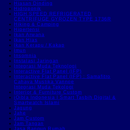
Hiasan Dinding
Hidroponik
HIGH SPEED REFRIGERATED
CENTRIFUGE GYROZEN TYPE 1736R
Hiking & Camping
Hipertensi
Ikan Arwana
Ikan Hias
Ikan Kerapu / Kakap
Imun
Insomnia
Instalasi Jaringan
Integrasi Muda Teknologi
Interactive Flat Panel (IFP)
Interactive Flat Panel (IFP) : Samafitro
Cahaya Mustika Vannoe
Integrasi Muda Tekologi
Interior & Furniture Custom
iQibla Indonesia | Smart Tasbih Digital &
Smartwatch Islami
Jagung
Jahe
Jam Custom
Jam Tangan
Jasa Bangun Rumah