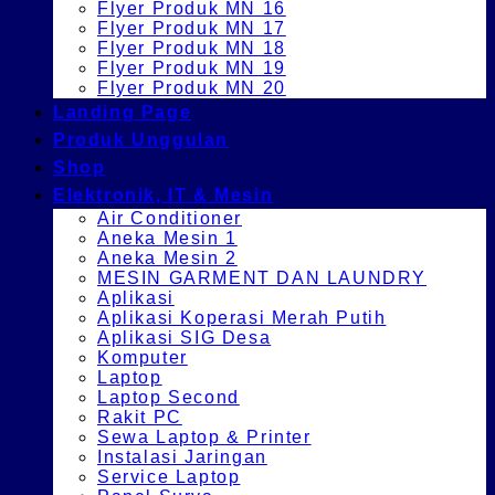
Flyer Produk MN 16
Flyer Produk MN 17
Flyer Produk MN 18
Flyer Produk MN 19
Flyer Produk MN 20
Landing Page
Produk Unggulan
Shop
Elektronik, IT & Mesin
Air Conditioner
Aneka Mesin 1
Aneka Mesin 2
MESIN GARMENT DAN LAUNDRY
Aplikasi
Aplikasi Koperasi Merah Putih
Aplikasi SIG Desa
Komputer
Laptop
Laptop Second
Rakit PC
Sewa Laptop & Printer
Instalasi Jaringan
Service Laptop