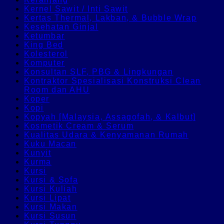
Kernel Sawit / Inti Sawit
Kertas Thermal, Lakban, & Bubble Wrap
Kesehatan Ginjal
Ketumbar
King Bed
Kolesterol
Komputer
Konsultan SLF, PBG & Lingkungan
Kontraktor Spesialisasi Konstruksi Clean
Room dan AHU
Koper
Kopi
Kopyah [Malaysia, Assagofah, & Kalbut]
Kosmetik Cream & Serum
Kualitas Udara & Kenyamanan Rumah
Kuku Macan
Kunyit
Kurma
Kursi
Kursi & Sofa
Kursi Kuliah
Kursi Lipat
Kursi Makan
Kursi Susun