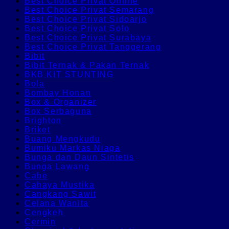
Best Choice Privat Online
Best Choice Privat Semarang
Best Choice Privat Sidoarjo
Best Choice Privat Solo
Best Choice Privat Surabaya
Best Choice Privat Tanggerang
Bibit
Bibit Ternak & Pakan Ternak
BKB KIT STUNTING
Bola
Bombay Honan
Box & Organizer
Box Serbaguna
Brighton
Briket
Buang Mengkudu
Bumiku Markas Niaga
Bunga dan Daun Sintetis
Bunga Lawang
Cabe
Cahaya Mustika
Cangkang Sawit
Celana Wanita
Cengkeh
Cermin