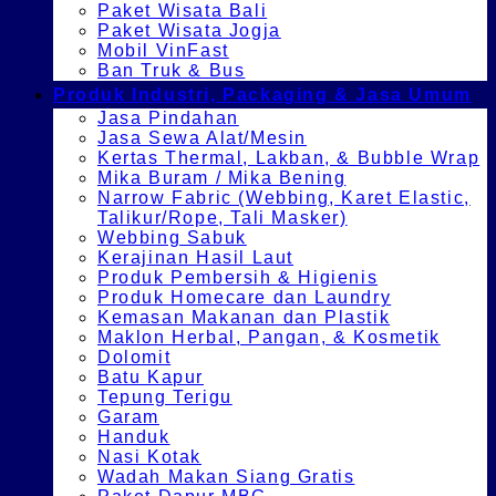
Paket Wisata Bali
Paket Wisata Jogja
Mobil VinFast
Ban Truk & Bus
Produk Industri, Packaging & Jasa Umum
Jasa Pindahan
Jasa Sewa Alat/Mesin
Kertas Thermal, Lakban, & Bubble Wrap
Mika Buram / Mika Bening
Narrow Fabric (Webbing, Karet Elastic,
Talikur/Rope, Tali Masker)
Webbing Sabuk
Kerajinan Hasil Laut
Produk Pembersih & Higienis
Produk Homecare dan Laundry
Kemasan Makanan dan Plastik
Maklon Herbal, Pangan, & Kosmetik
Dolomit
Batu Kapur
Tepung Terigu
Garam
Handuk
Nasi Kotak
Wadah Makan Siang Gratis