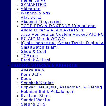
Panel Surya
SAMAFITRO
Videotron
Website & Ads
Alat Berat
Absensi Fingerprint
TOPP PRO & ROXTONE [Digital dan
Audio Mixer & Audio Aksesoris]
Jasa Pembuatan Custom Mockup AIO PC
PC AIO Merek WOWO
iQibla Indonesia | Smart Tasbih Digital &
Smartwatch Islami
Shop & Cool
TCExam
Produk Afiliasi
Fashion, Seragam & Aksesoris
Aneka Kain
Kain Batik
Kaos
Songkok/Kopiah
Kopyah [Malaysia, Assagofah, & Kalbut]
Pakaian Batik Pekalongan
Rabbani Store
Sandal Wanita
Sarung BHS