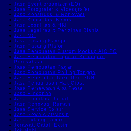
Jasa Event organizer (EO)
Jasa Fotografer & Videografer
Jasa Konstruksi & Renovasi
Jasa Konsultasi Bisnis
Jasa Legalitas & HKI
Jasa Legalitas & Perizinan Bisnis
Jasa MC
Jasa Pasang Kanopi
Jasa Pasang Plafon
Jasa Pembuatan Custom Mockup AIO PC
Jasa Pembuatan Laporan Keuangan
Perusahaan
Jasa Pembuatan Pagar
Jasa Pembuatan Railing Tangga
Jasa Penerbitan Buku Ber-ISBN
Jasa Pengurusan Hak Cipta
Jasa Persewaan Alat Pesta
Jasa Pindahan
Jasa Publikasi Jurnal
Jasa Renovasi Rumah
Jasa Service Dapur
Jasa Sewa Alat/Mesin
Jasa Tukang Taman
Jerawat, Gatal, Eksim
Jok Mobil