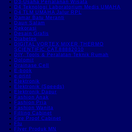
D3-Usaha Perjalanan Wisata
D4 Teknologi Laboratorium Medis UMAHA
D4 TLM UMAHA Jalur RPL
Damar Batu Meranti
Daun Salam
Dekorasi
Desain Grafis
Diabetes
DIGITAL VORTEX MIXER THERMO
SCIENTIFIC CAT.88882010
DIY, Tools & Peralatan Teknik Rumah
Dolomit
Drainase Cell
E-book
e-print
Elektronik
Elektronik (Speeds)
Elektronik Dapur
Fashion Anak
Fashion Pria
Fashion Wanita
Filling Cabinet
Fire Proof Cabinet
Flu
Flyer Produk MN