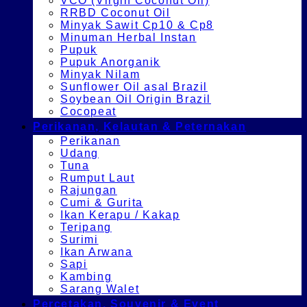
VCO (Virgin Coconut Oil)
RRBD Coconut Oil
Minyak Sawit Cp10 & Cp8
Minuman Herbal Instan
Pupuk
Pupuk Anorganik
Minyak Nilam
Sunflower Oil asal Brazil
Soybean Oil Origin Brazil
Cocopeat
Perikanan, Kelautan & Peternakan
Perikanan
Udang
Tuna
Rumput Laut
Rajungan
Cumi & Gurita
Ikan Kerapu / Kakap
Teripang
Surimi
Ikan Arwana
Sapi
Kambing
Sarang Walet
Percetakan, Souvenir & Event