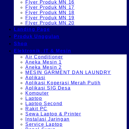
Flyer Produk MN 16
Flyer Produk MN 17
Flyer Produk MN 18
Flyer Produk MN 19
Flyer Produk MN 20
Landing Page
Produk Unggulan
Shop
Elektronik, IT & Mesin
Air Conditioner
Aneka Mesin 1
Aneka Mesin 2
MESIN GARMENT DAN LAUNDRY
Aplikasi
Aplikasi Koperasi Merah Putih
Aplikasi SIG Desa
Komputer
Laptop
Laptop Second
Rakit PC
Sewa Laptop & Printer
Instalasi Jaringan
Service Laptop