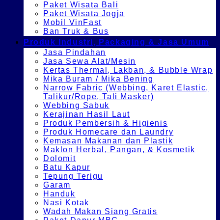
Paket Wisata Bali
Paket Wisata Jogja
Mobil VinFast
Ban Truk & Bus
Produk Industri, Packaging & Jasa Umum
Jasa Pindahan
Jasa Sewa Alat/Mesin
Kertas Thermal, Lakban, & Bubble Wrap
Mika Buram / Mika Bening
Narrow Fabric (Webbing, Karet Elastic,
Talikur/Rope, Tali Masker)
Webbing Sabuk
Kerajinan Hasil Laut
Produk Pembersih & Higienis
Produk Homecare dan Laundry
Kemasan Makanan dan Plastik
Maklon Herbal, Pangan, & Kosmetik
Dolomit
Batu Kapur
Tepung Terigu
Garam
Handuk
Nasi Kotak
Wadah Makan Siang Gratis