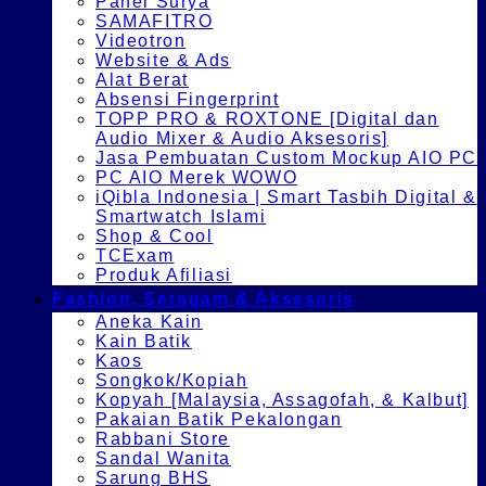
Panel Surya
SAMAFITRO
Videotron
Website & Ads
Alat Berat
Absensi Fingerprint
TOPP PRO & ROXTONE [Digital dan
Audio Mixer & Audio Aksesoris]
Jasa Pembuatan Custom Mockup AIO PC
PC AIO Merek WOWO
iQibla Indonesia | Smart Tasbih Digital &
Smartwatch Islami
Shop & Cool
TCExam
Produk Afiliasi
Fashion, Seragam & Aksesoris
Aneka Kain
Kain Batik
Kaos
Songkok/Kopiah
Kopyah [Malaysia, Assagofah, & Kalbut]
Pakaian Batik Pekalongan
Rabbani Store
Sandal Wanita
Sarung BHS