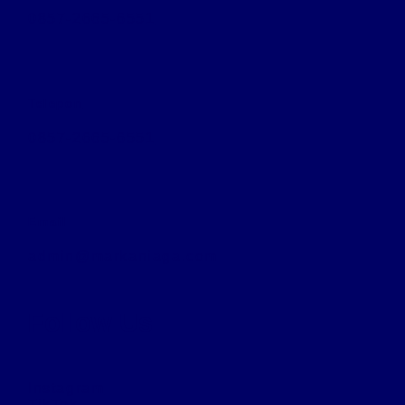
0857-2665-6551
Telepon
0857-2665-6551
Email
admin@markaniaga.com
Follow Us
Instagram
TikTok