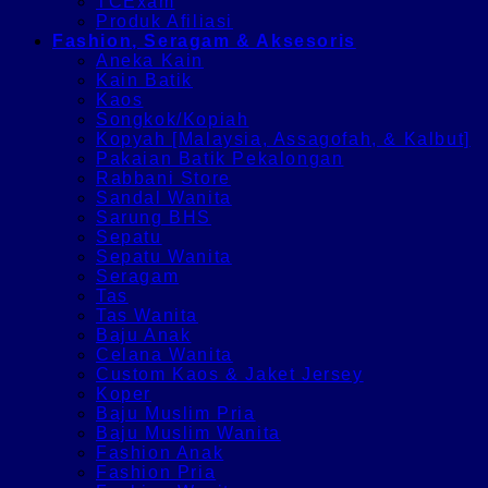
TCExam
Produk Afiliasi
Fashion, Seragam & Aksesoris
Aneka Kain
Kain Batik
Kaos
Songkok/Kopiah
Kopyah [Malaysia, Assagofah, & Kalbut]
Pakaian Batik Pekalongan
Rabbani Store
Sandal Wanita
Sarung BHS
Sepatu
Sepatu Wanita
Seragam
Tas
Tas Wanita
Baju Anak
Celana Wanita
Custom Kaos & Jaket Jersey
Koper
Baju Muslim Pria
Baju Muslim Wanita
Fashion Anak
Fashion Pria