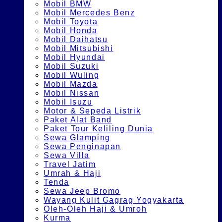
Mobil BMW
Mobil Mercedes Benz
Mobil Toyota
Mobil Honda
Mobil Daihatsu
Mobil Mitsubishi
Mobil Hyundai
Mobil Suzuki
Mobil Wuling
Mobil Mazda
Mobil Nissan
Mobil Isuzu
Motor & Sepeda Listrik
Paket Alat Band
Paket Tour Keliling Dunia
Sewa Glamping
Sewa Penginapan
Sewa Villa
Travel Jatim
Umrah & Haji
Tenda
Sewa Jeep Bromo
Wayang Kulit Gagrag Yogyakarta
Oleh-Oleh Haji & Umroh
Kurma