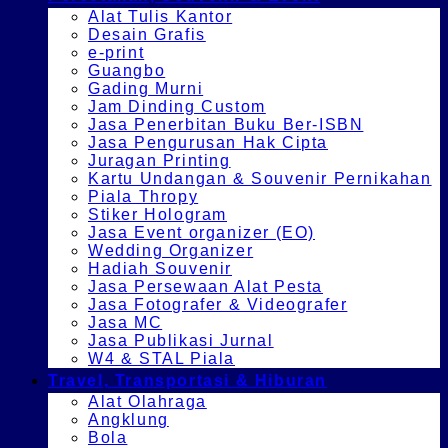
Alat Tulis Kantor
Desain Grafis
e-print
Guangbo
Gading Murni
Jam Dinding Custom
Jasa Penerbitan Buku Ber-ISBN
Jasa Pengurusan Hak Cipta
Juragan Printing
Kartu Undangan & Souvenir Pernikahan
Piala Thropy
Stiker Hologram
Jasa Event organizer (EO)
Wedding Organizer
Hadiah Souvenir
Jasa Persewaan Alat Pesta
Jasa Fotografer & Videografer
Jasa MC
Jasa Publikasi Jurnal
W4 & STAL Piala
Travel, Transportasi & Hiburan
Alat Olahraga
Angklung
Bola