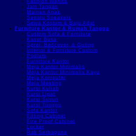
Fashion Wanita
Jam Tangan
Mainan Anak
Sepatu Sneakers
Sewa Kostum & Baju Adat
Furniture Kantor & Rumah Tangga
Custom Sofa & Furniture
Kasur Busa
Sprei, Bedcover, & Guling
Interior & Furniture Custom
Podium
Furniture Kantor
Meja Kantor Minimalis
Meja Kantor Minimalis Kayu
Meja Komputer
Meja Meeting
Kursi Kuliah
Kursi Lipat
Kursi Susun
Kursi Tunggu
Sofa Kantor
Filling Cabinet
Fire Proof Cabinet
Locker
Rak Serbaguna