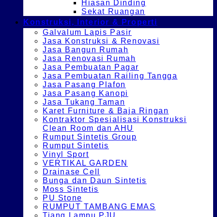
Hiasan Dinding
Sekat Ruangan
Konstruksi, Interior & Properti
Galvalum Lapis Pasir
Jasa Konstruksi & Renovasi
Jasa Bangun Rumah
Jasa Renovasi Rumah
Jasa Pembuatan Pagar
Jasa Pembuatan Railing Tangga
Jasa Pasang Plafon
Jasa Pasang Kanopi
Jasa Tukang Taman
Karet Furniture & Baja Ringan
Kontraktor Spesialisasi Konstruksi
Clean Room dan AHU
Rumput Sintetis Group
Rumput Sintetis
Vinyl Sport
VERTIKAL GARDEN
Drainase Cell
Bunga dan Daun Sintetis
Moss Sintetis
PU Stone
RUMPUT TAMBANG EMAS
Tiang Lampu PJU