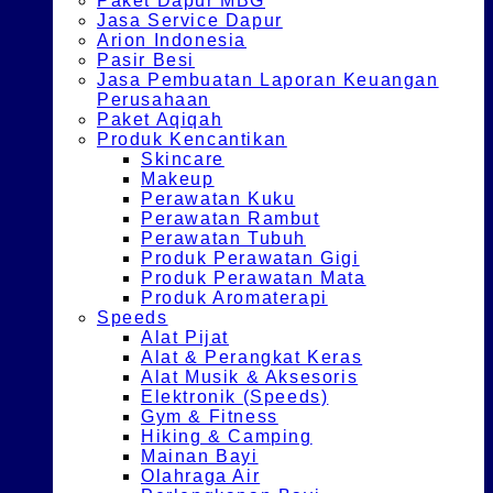
Paket Dapur MBG
Jasa Service Dapur
Arion Indonesia
Pasir Besi
Jasa Pembuatan Laporan Keuangan
Perusahaan
Paket Aqiqah
Produk Kencantikan
Skincare
Makeup
Perawatan Kuku
Perawatan Rambut
Perawatan Tubuh
Produk Perawatan Gigi
Produk Perawatan Mata
Produk Aromaterapi
Speeds
Alat Pijat
Alat & Perangkat Keras
Alat Musik & Aksesoris
Elektronik (Speeds)
Gym & Fitness
Hiking & Camping
Mainan Bayi
Olahraga Air