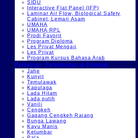
SIDU
Interactive Flat Panel (IFP)
Laminar Air Flow, Biological Safety
Cabinet, Lemari Asam
UMAHA
UMAHA RPL
Prodi Favorit
Program Diploma
Les Privat Mengaji
Les Privat
Program Kursus Bahasa Arab
Pertanian, Perkebunan & Rempah
Jahe
Kunyit
Temulawak
Kapulaga
Lada Hitam
Lada putih
Vanili
Cengkeh
Gagang Cengkeh Rajang
Bunga Lawang
Kayu Manis
Ketumbar
Pala