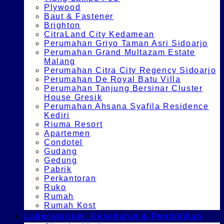
Plywood
Baut & Fastener
Brighton
CitraLand City Kedamean
Perumahan Griyo Taman Asri Sidoarjo
Perumahan Grand Multazam Estate
Malang
Perumahan Citra City Regency Sidoarjo
Perumahan De Royal Batu Villa
Perumahan Tanjung Bersinar Cluster
House Gresik
Perumahan Ahsana Syafila Residence
Kediri
Riuma Resort
Apartemen
Condotel
Gudang
Gedung
Pabrik
Perkantoran
Ruko
Rumah
Rumah Kost
Laboratorium, Kesehatan & Pendidikan