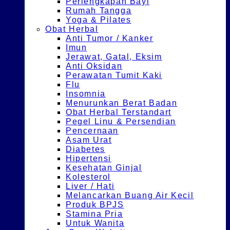
Perlengkapan Bayi
Rumah Tangga
Yoga & Pilates
Obat Herbal
Anti Tumor / Kanker
Imun
Jerawat, Gatal, Eksim
Anti Oksidan
Perawatan Tumit Kaki
Flu
Insomnia
Menurunkan Berat Badan
Obat Herbal Terstandart
Pegel Linu & Persendian
Pencernaan
Asam Urat
Diabetes
Hipertensi
Kesehatan Ginjal
Kolesterol
Liver / Hati
Melancarkan Buang Air Kecil
Produk BPJS
Stamina Pria
Untuk Wanita