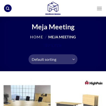
Skip
to
content
Meja Meeting
HOME
/
MEJA MEETING
FILTER