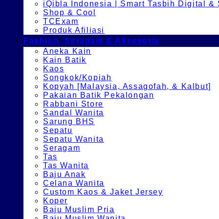
iQibla Indonesia | Smart Tasbih Digital &
Shop & Cool
TCExam
Produk Afiliasi
Fashion, Seragam & Aksesoris
Aneka Kain
Kain Batik
Kaos
Songkok/Kopiah
Kopyah [Malaysia, Assagofah, & Kalbut]
Pakaian Batik Pekalongan
Rabbani Store
Sandal Wanita
Sarung BHS
Sepatu
Sepatu Wanita
Seragam
Tas
Tas Wanita
Baju Anak
Celana Wanita
Custom Kaos & Jaket Jersey
Koper
Baju Muslim Pria
Baju Muslim Wanita