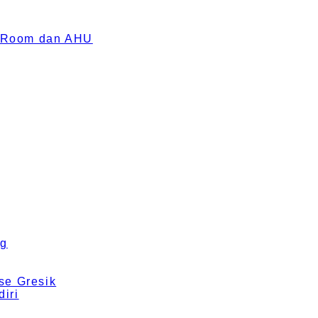
an Room dan AHU
ng
se Gresik
iri