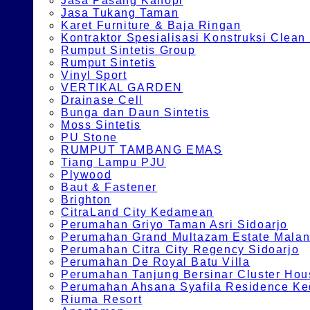
Jasa Pasang Kanopi
Jasa Tukang Taman
Karet Furniture & Baja Ringan
Kontraktor Spesialisasi Konstruksi Cle
Rumput Sintetis Group
Rumput Sintetis
Vinyl Sport
VERTIKAL GARDEN
Drainase Cell
Bunga dan Daun Sintetis
Moss Sintetis
PU Stone
RUMPUT TAMBANG EMAS
Tiang Lampu PJU
Plywood
Baut & Fastener
Brighton
CitraLand City Kedamean
Perumahan Griyo Taman Asri Sidoarjo
Perumahan Grand Multazam Estate Mala
Perumahan Citra City Regency Sidoarjo
Perumahan De Royal Batu Villa
Perumahan Tanjung Bersinar Cluster Hou
Perumahan Ahsana Syafila Residence Ked
Riuma Resort