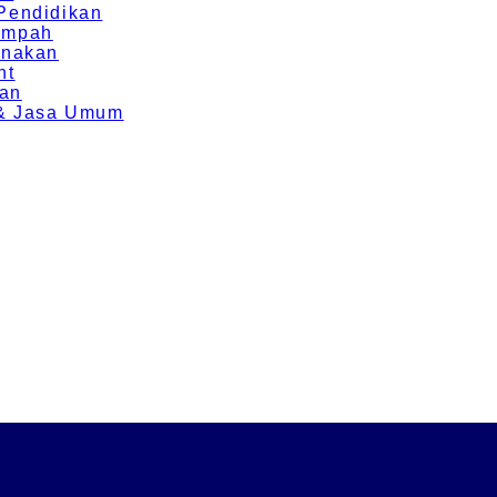
 Pendidikan
Rempah
rnakan
nt
ran
g & Jasa Umum