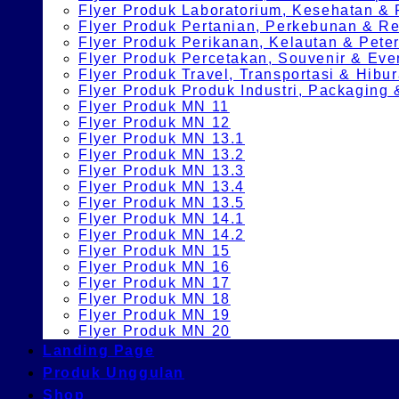
Flyer Produk Laboratorium, Kesehatan &
Flyer Produk Pertanian, Perkebunan & 
Flyer Produk Perikanan, Kelautan & Pete
Flyer Produk Percetakan, Souvenir & Eve
Flyer Produk Travel, Transportasi & Hibu
Flyer Produk Produk Industri, Packagin
Flyer Produk MN 11
Flyer Produk MN 12
Flyer Produk MN 13.1
Flyer Produk MN 13.2
Flyer Produk MN 13.3
Flyer Produk MN 13.4
Flyer Produk MN 13.5
Flyer Produk MN 14.1
Flyer Produk MN 14.2
Flyer Produk MN 15
Flyer Produk MN 16
Flyer Produk MN 17
Flyer Produk MN 18
Flyer Produk MN 19
Flyer Produk MN 20
Landing Page
Produk Unggulan
Shop