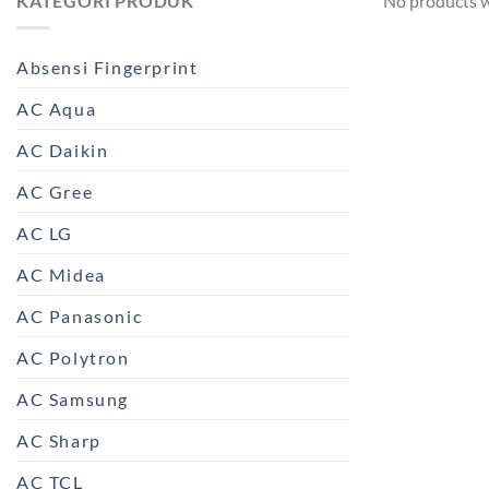
KATEGORI PRODUK
No products w
Absensi Fingerprint
AC Aqua
AC Daikin
AC Gree
AC LG
AC Midea
AC Panasonic
AC Polytron
AC Samsung
AC Sharp
AC TCL