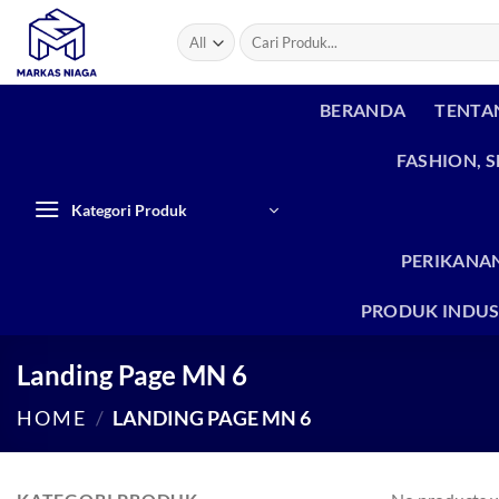
Skip
Search
to
for:
content
BERANDA
TENTA
FASHION, 
Kategori Produk
PERIKANAN
PRODUK INDUS
Landing Page MN 6
HOME
/
LANDING PAGE MN 6