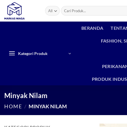
Skip
Search
to
for:
content
BERANDA
TENTA
FASHION, 
Kategori Produk
PERIKANAN
PRODUK INDUS
Minyak Nilam
HOME
/
MINYAK NILAM