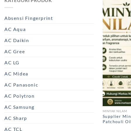
KATEGORI PRODUK
Absensi Fingerprint
AC Aqua
AC Daikin
AC Gree
AC LG
AC Midea
AC Panasonic
AC Polytron
AC Samsung
MINYAK NILAM
Supplier Min
AC Sharp
Patchouli Oi
AC TCL