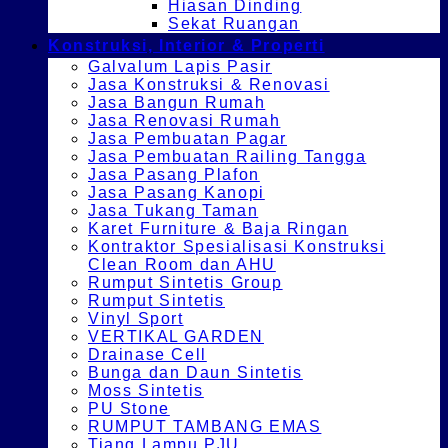
Hiasan Dinding
Sekat Ruangan
Konstruksi, Interior & Properti
Galvalum Lapis Pasir
Jasa Konstruksi & Renovasi
Jasa Bangun Rumah
Jasa Renovasi Rumah
Jasa Pembuatan Pagar
Jasa Pembuatan Railing Tangga
Jasa Pasang Plafon
Jasa Pasang Kanopi
Jasa Tukang Taman
Karet Furniture & Baja Ringan
Kontraktor Spesialisasi Konstruksi
Clean Room dan AHU
Rumput Sintetis Group
Rumput Sintetis
Vinyl Sport
VERTIKAL GARDEN
Drainase Cell
Bunga dan Daun Sintetis
Moss Sintetis
PU Stone
RUMPUT TAMBANG EMAS
Tiang Lampu PJU