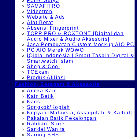
Panel Surya
SAMAFITRO
Videotron
Website & Ads
Alat Berat
Absensi Fingerprint
TOPP PRO & ROXTONE [Digital dan
Audio Mixer & Audio Aksesoris]
Jasa Pembuatan Custom Mockup AIO PC
PC AIO Merek WOWO
iQibla Indonesia | Smart Tasbih Digital &
Smartwatch Islami
Shop & Cool
TCExam
Produk Afiliasi
Fashion, Seragam & Aksesoris
Aneka Kain
Kain Batik
Kaos
Songkok/Kopiah
Kopyah [Malaysia, Assagofah, & Kalbut]
Pakaian Batik Pekalongan
Rabbani Store
Sandal Wanita
Sarung BHS