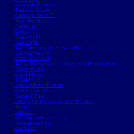
Juragan Printing
Kabinet & Laci
Kacang India Tj
Kain Batik
Kambing
Kaos
Kaos Kaki
Kapulaga
Karet Furniture & Baja Ringan
Karpet Masjid
Kartu ID Card
Kartu Undangan & Souvenir Pernikahan
Kasur Busa
Kayu Manis
KDAM 3.0
Kebersihan Rumah
Kebutuhan Pokok
Kelapa Tua
Kemasan Makanan dan Plastik
Kemiri
Kencur
Kerajinan Hasil Laut
Kerajinan Kayu
Keramik
Keranjang