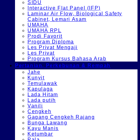
SIDU
Interactive Flat Panel (IFP)
Laminar Air Flow, Biological Safety
Cabinet, Lemari Asam
UMAHA
UMAHA RPL
Prodi Favorit
Program Diploma
Les Privat Mengaji
Les Privat
Program Kursus Bahasa Arab
Pertanian, Perkebunan & Rempah
Jahe
Kunyit
Temulawak
Kapulaga
Lada Hitam
Lada putih
Vanili
Cengkeh
Gagang Cengkeh Rajang
Bunga Lawang
Kayu Manis
Ketumbar
Pala