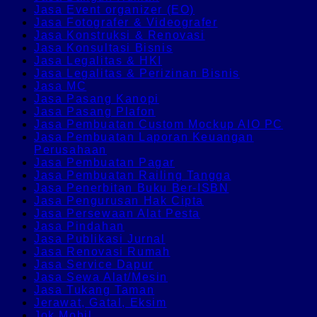
Jasa Event organizer (EO)
Jasa Fotografer & Videografer
Jasa Konstruksi & Renovasi
Jasa Konsultasi Bisnis
Jasa Legalitas & HKI
Jasa Legalitas & Perizinan Bisnis
Jasa MC
Jasa Pasang Kanopi
Jasa Pasang Plafon
Jasa Pembuatan Custom Mockup AIO PC
Jasa Pembuatan Laporan Keuangan
Perusahaan
Jasa Pembuatan Pagar
Jasa Pembuatan Railing Tangga
Jasa Penerbitan Buku Ber-ISBN
Jasa Pengurusan Hak Cipta
Jasa Persewaan Alat Pesta
Jasa Pindahan
Jasa Publikasi Jurnal
Jasa Renovasi Rumah
Jasa Service Dapur
Jasa Sewa Alat/Mesin
Jasa Tukang Taman
Jerawat, Gatal, Eksim
Jok Mobil