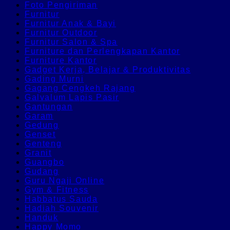
Foto Pengiriman
Furnitur
Furnitur Anak & Bayi
Furnitur Outdoor
Furnitur Salon & Spa
Furniture dan Perlengkapan Kantor
Furniture Kantor
Gadget Kerja, Belajar & Produktivitas
Gading Murni
Gagang Cengkeh Rajang
Galvalum Lapis Pasir
Gantungan
Garam
Gedung
Genset
Genteng
Granit
Guangbo
Gudang
Guru Ngaji Online
Gym & Fitness
Habbatus Sauda
Hadiah Souvenir
Handuk
Happy Momo