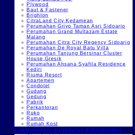
Plywood
Baut & Fastener
Brighton
CitraLand City Kedamean
Perumahan Griyo Taman Asri Sidoarjo
Perumahan Grand Multazam Estate
Malang
Perumahan Citra City Regency Sidoarjo
Perumahan De Royal Batu Villa
Perumahan Tanjung Bersinar Cluster
House Gresik
Perumahan Ahsana Syafila Residence
Kediri
Riuma Resort
Apartemen
Condotel
Gudang
Gedung
Pabrik
Perkantoran
Ruko
Rumah
Rumah Kost
Laboratorium, Kesehatan & Pendidikan