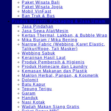
Paket Wisata Bali
Paket Wisata Jogja
Mobil VinFast
Ban Truk & Bus
Produk Industri, Packaging & Jasa Umum
Jasa Pindahan
Jasa Sewa Alat/Mesin
Kertas Thermal, Lakban, & Bubble Wrap
Mika Buram / Mika Bening
Narrow Fabric (Webbing, Karet Elastic,
Talikur/Rope, Tali Masker)
Webbing Sabuk
Kerajinan Hasil Laut
Produk Pembersih & Higienis
Produk Homecare dan Laundry
Kemasan Makanan dan Plastik
Maklon Herbal, Pangan, & Kosmetik
Dolomit
Batu Kapur
Tepung Terigu
Garam
Handuk
Nasi Kotak
Wadah Makan Siang Gratis