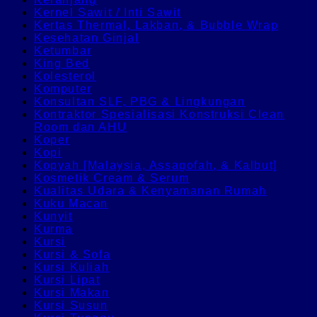
Kernel Sawit / Inti Sawit
Kertas Thermal, Lakban, & Bubble Wrap
Kesehatan Ginjal
Ketumbar
King Bed
Kolesterol
Komputer
Konsultan SLF, PBG & Lingkungan
Kontraktor Spesialisasi Konstruksi Clean
Room dan AHU
Koper
Kopi
Kopyah [Malaysia, Assagofah, & Kalbut]
Kosmetik Cream & Serum
Kualitas Udara & Kenyamanan Rumah
Kuku Macan
Kunyit
Kurma
Kursi
Kursi & Sofa
Kursi Kuliah
Kursi Lipat
Kursi Makan
Kursi Susun