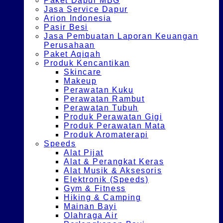
Paket Dapur MBG
Jasa Service Dapur
Arion Indonesia
Pasir Besi
Jasa Pembuatan Laporan Keuangan
Perusahaan
Paket Aqiqah
Produk Kencantikan
Skincare
Makeup
Perawatan Kuku
Perawatan Rambut
Perawatan Tubuh
Produk Perawatan Gigi
Produk Perawatan Mata
Produk Aromaterapi
Speeds
Alat Pijat
Alat & Perangkat Keras
Alat Musik & Aksesoris
Elektronik (Speeds)
Gym & Fitness
Hiking & Camping
Mainan Bayi
Olahraga Air