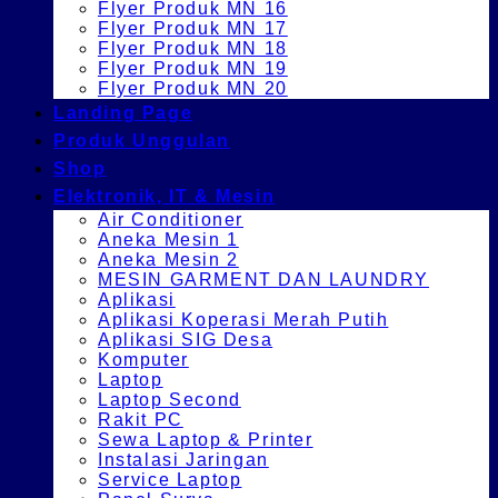
Flyer Produk MN 16
Flyer Produk MN 17
Flyer Produk MN 18
Flyer Produk MN 19
Flyer Produk MN 20
Landing Page
Produk Unggulan
Shop
Elektronik, IT & Mesin
Air Conditioner
Aneka Mesin 1
Aneka Mesin 2
MESIN GARMENT DAN LAUNDRY
Aplikasi
Aplikasi Koperasi Merah Putih
Aplikasi SIG Desa
Komputer
Laptop
Laptop Second
Rakit PC
Sewa Laptop & Printer
Instalasi Jaringan
Service Laptop