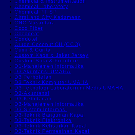
Chemical & Instrumentation
Chemical Laboratory
Chemical PT SP
CitraLand City Kedamean
CNC Nusantara
Coco Fiber
Cocopeat
Condotel
Crude Coconut Oil (CCO)
Cumi & Gurita
Custom Kaos & Jaket Jersey
Custom Sofa & Furniture
D1-Manajemen Informatika
D3 Akuntansi UMAHA
D3 Perhotelan
D3 Teknik Komputer UMAHA
D3 Teknologi Laboratorium Medis UMAHA
D3-Akuntansi
D3-Kebidanan
D3-Manajemen Informatika
D3-Sistem Informasi
D3-Teknik Bangunan Kapal
D3-Teknik Elektronika
D3-Teknik Kelistrikan Kapal
D3-Teknik Permesinan Kapal