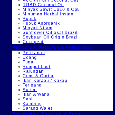
VCO (Virgin Coconut Oil)
RRBD Coconut Oil
Minyak Sawit Cp10 & Cp8
Minuman Herbal Instan
Pupuk
Pupuk Anorganik
Minyak Nilam
Sunflower Oil asal Brazil
Soybean Oil Origin Brazil
Cocopeat
Perikanan, Kelautan & Peternakan
Perikanan
Udang
Tuna
Rumput Laut
Rajungan
Cumi & Gurita
Ikan Kerapu / Kakap
Teripang
Surimi
Ikan Arwana
Sapi
Kambing
Sarang Walet
Percetakan, Souvenir & Event