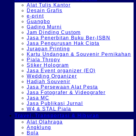
Alat Tulis Kantor
Desain Grafis
e-print
Guangbo
Gading Murni
Jam Dinding Custom
Jasa Penerbitan Buku Ber-ISBN
Jasa Pengurusan Hak Cipta
Juragan Printing
Kartu Undangan & Souvenir Pernikahan
Piala Thropy
Stiker Hologram
Jasa Event organizer (EO)
Wedding Organizer
Hadiah Souvenir
Jasa Persewaan Alat Pesta
Jasa Fotografer & Videografer
Jasa MC
Jasa Publikasi Jurnal
W4 & STAL Piala
Travel, Transportasi & Hiburan
Alat Olahraga
Angklung
Bola