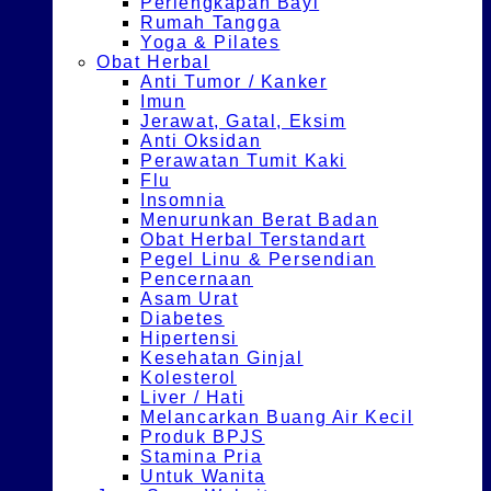
Perlengkapan Bayi
Rumah Tangga
Yoga & Pilates
Obat Herbal
Anti Tumor / Kanker
Imun
Jerawat, Gatal, Eksim
Anti Oksidan
Perawatan Tumit Kaki
Flu
Insomnia
Menurunkan Berat Badan
Obat Herbal Terstandart
Pegel Linu & Persendian
Pencernaan
Asam Urat
Diabetes
Hipertensi
Kesehatan Ginjal
Kolesterol
Liver / Hati
Melancarkan Buang Air Kecil
Produk BPJS
Stamina Pria
Untuk Wanita