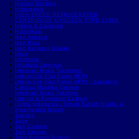
Hiasan Dinding
Hidroponik
HIGH SPEED REFRIGERATED
CENTRIFUGE GYROZEN TYPE 1736R
Hiking & Camping
Hipertensi
Ikan Arwana
Ikan Hias
Ikan Kerapu / Kakap
Imun
Insomnia
Instalasi Jaringan
Integrasi Muda Teknologi
Interactive Flat Panel (IFP)
Interactive Flat Panel (IFP) : Samafitro
Cahaya Mustika Vannoe
Integrasi Muda Tekologi
Interior & Furniture Custom
iQibla Indonesia | Smart Tasbih Digital &
Smartwatch Islami
Jagung
Jahe
Jam Custom
Jam Tangan
Jasa Bangun Rumah