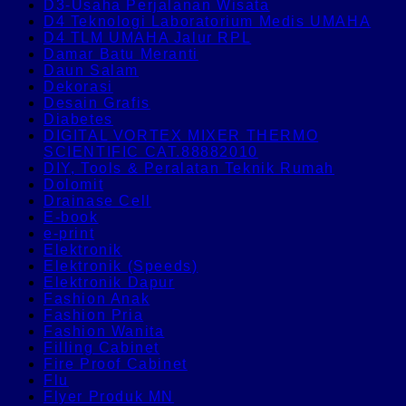
D3-Usaha Perjalanan Wisata
D4 Teknologi Laboratorium Medis UMAHA
D4 TLM UMAHA Jalur RPL
Damar Batu Meranti
Daun Salam
Dekorasi
Desain Grafis
Diabetes
DIGITAL VORTEX MIXER THERMO
SCIENTIFIC CAT.88882010
DIY, Tools & Peralatan Teknik Rumah
Dolomit
Drainase Cell
E-book
e-print
Elektronik
Elektronik (Speeds)
Elektronik Dapur
Fashion Anak
Fashion Pria
Fashion Wanita
Filling Cabinet
Fire Proof Cabinet
Flu
Flyer Produk MN