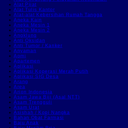
Alat Pijat
Alat Tulis Kantor
Alat-alat Kebersihan Rumah Tangga
Aneka Kain
Aneka Mesin 1
Aneka Mesin 2
Angklung
Anti Oksidan
Anti Tumor / Kanker
Anyaman
Aomi
Apartemen
Aplikasi
Aplikasi Koperasi Merah Putih
Aplikasi SIG Desa
Arang
Area
Arion Indonesia
Asam Jawa Biji (Asal NTT)
Asam Trengguli
Asam Urat
Asishah / Kopi Nangka
Bahan Obat Farmasi
Baju Anak
Baju Muslim Pria