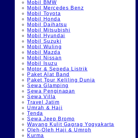
Mobil BMW
Mobil Mercedes Benz
Mobil Toyota
Mobil Honda
Mobil Daihatsu
Mobil Mitsubishi
Mobil Hyundai
Mobil Suzuki
Mobil Wuling
Mobil Mazda
Mobil Nissan
Mobil Isuzu
Motor & Sepeda Listrik
Paket Alat Band
Paket Tour Keliling Dunia
Sewa Glamping
Sewa Penginapan
Sewa Villa
Travel Jatim
Umrah & Haji
Tenda
Sewa Jeep Bromo
Wayang Kulit Gagrag Yogyakarta
Oleh-Oleh Haji & Umroh
Kurma