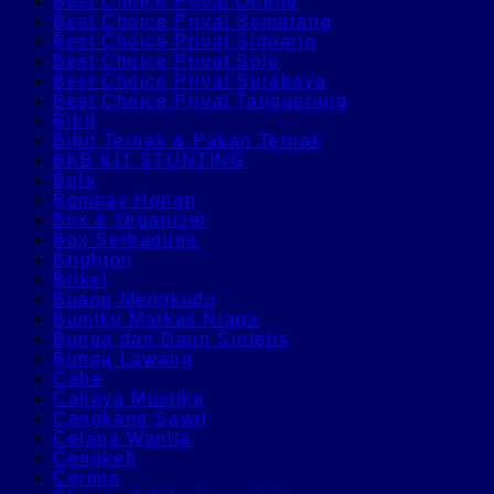
Best Choice Privat Online
Best Choice Privat Semarang
Best Choice Privat Sidoarjo
Best Choice Privat Solo
Best Choice Privat Surabaya
Best Choice Privat Tanggerang
Bibit
Bibit Ternak & Pakan Ternak
BKB KIT STUNTING
Bola
Bombay Honan
Box & Organizer
Box Serbaguna
Brighton
Briket
Buang Mengkudu
Bumiku Markas Niaga
Bunga dan Daun Sintetis
Bunga Lawang
Cabe
Cahaya Mustika
Cangkang Sawit
Celana Wanita
Cengkeh
Cermin