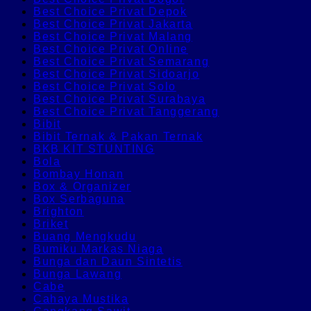
Best Choice Privat Depok
Best Choice Privat Jakarta
Best Choice Privat Malang
Best Choice Privat Online
Best Choice Privat Semarang
Best Choice Privat Sidoarjo
Best Choice Privat Solo
Best Choice Privat Surabaya
Best Choice Privat Tanggerang
Bibit
Bibit Ternak & Pakan Ternak
BKB KIT STUNTING
Bola
Bombay Honan
Box & Organizer
Box Serbaguna
Brighton
Briket
Buang Mengkudu
Bumiku Markas Niaga
Bunga dan Daun Sintetis
Bunga Lawang
Cabe
Cahaya Mustika