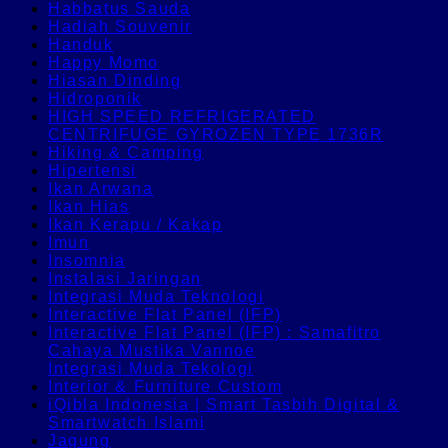
Habbatus Sauda
Hadiah Souvenir
Handuk
Happy Momo
Hiasan Dinding
Hidroponik
HIGH SPEED REFRIGERATED
CENTRIFUGE GYROZEN TYPE 1736R
Hiking & Camping
Hipertensi
Ikan Arwana
Ikan Hias
Ikan Kerapu / Kakap
Imun
Insomnia
Instalasi Jaringan
Integrasi Muda Teknologi
Interactive Flat Panel (IFP)
Interactive Flat Panel (IFP) : Samafitro
Cahaya Mustika Vannoe
Integrasi Muda Tekologi
Interior & Furniture Custom
iQibla Indonesia | Smart Tasbih Digital &
Smartwatch Islami
Jagung