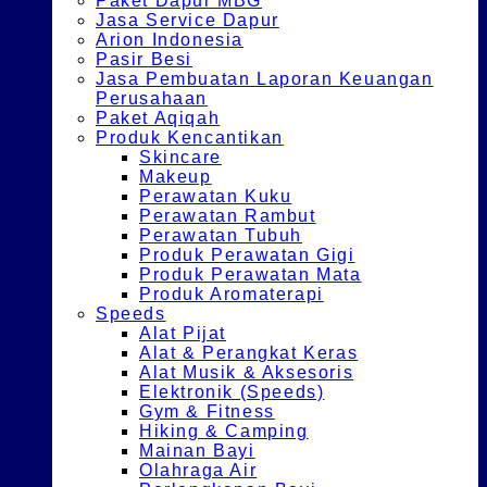
Paket Dapur MBG
Jasa Service Dapur
Arion Indonesia
Pasir Besi
Jasa Pembuatan Laporan Keuangan
Perusahaan
Paket Aqiqah
Produk Kencantikan
Skincare
Makeup
Perawatan Kuku
Perawatan Rambut
Perawatan Tubuh
Produk Perawatan Gigi
Produk Perawatan Mata
Produk Aromaterapi
Speeds
Alat Pijat
Alat & Perangkat Keras
Alat Musik & Aksesoris
Elektronik (Speeds)
Gym & Fitness
Hiking & Camping
Mainan Bayi
Olahraga Air