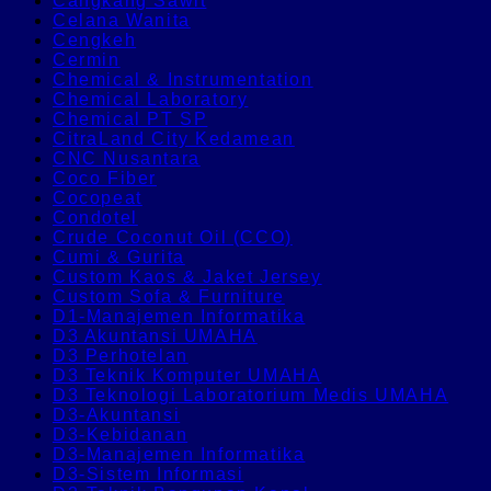
Cangkang Sawit
Celana Wanita
Cengkeh
Cermin
Chemical & Instrumentation
Chemical Laboratory
Chemical PT SP
CitraLand City Kedamean
CNC Nusantara
Coco Fiber
Cocopeat
Condotel
Crude Coconut Oil (CCO)
Cumi & Gurita
Custom Kaos & Jaket Jersey
Custom Sofa & Furniture
D1-Manajemen Informatika
D3 Akuntansi UMAHA
D3 Perhotelan
D3 Teknik Komputer UMAHA
D3 Teknologi Laboratorium Medis UMAHA
D3-Akuntansi
D3-Kebidanan
D3-Manajemen Informatika
D3-Sistem Informasi