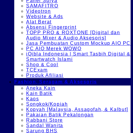
Panel Surya
SAMAFITRO
Videotron
Website & Ads
Alat Berat
Absensi Fingerprint
TOPP PRO & ROXTONE [Digital dan
Audio Mixer & Audio Aksesoris]
Jasa Pembuatan Custom Mockup AIO PC
PC AIO Merek WOWO
iQibla Indonesia | Smart Tasbih Digital &
Smartwatch Islami
Shop & Cool
TCExam
Produk Afiliasi
Fashion, Seragam & Aksesoris
Aneka Kain
Kain Batik
Kaos
Songkok/Kopiah
Kopyah [Malaysia, Assagofah, & Kalbut]
Pakaian Batik Pekalongan
Rabbani Store
Sandal Wanita
Sarung BHS