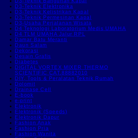
D3-Teknik Bangunan Kapal
D3-Teknik Elektronika
D3-Teknik Kelistrikan Kapal
D3-Teknik Permesinan Kapal
D3-Usaha Perjalanan Wisata
D4 Teknologi Laboratorium Medis UMAHA
D4 TLM UMAHA Jalur RPL
Damar Batu Meranti
Daun Salam
Dekorasi
Desain Grafis
Diabetes
DIGITAL VORTEX MIXER THERMO
SCIENTIFIC CAT.88882010
DIY, Tools & Peralatan Teknik Rumah
Dolomit
Drainase Cell
E-book
e-print
Elektronik
Elektronik (Speeds)
Elektronik Dapur
Fashion Anak
Fashion Pria
Fashion Wanita