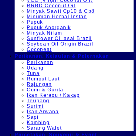
VCO (Virgin Coconut Oil)
RRBD Coconut Oil
Minyak Sawit Cp10 & Cp8
Minuman Herbal Instan
Pupuk
Pupuk Anorganik
Minyak Nilam
Sunflower Oil asal Brazil
Soybean Oil Origin Brazil
Cocopeat
Perikanan, Kelautan & Peternakan
Perikanan
Udang
Tuna
Rumput Laut
Rajungan
Cumi & Gurita
Ikan Kerapu / Kakap
Teripang
Surimi
Ikan Arwana
Sapi
Kambing
Sarang Walet
Percetakan, Souvenir & Event