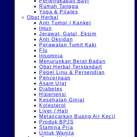
Perlengkapan Bayi
Rumah Tangga
Yoga & Pilates
Obat Herbal
Anti Tumor / Kanker
Imun
Jerawat, Gatal, Eksim
Anti Oksidan
Perawatan Tumit Kaki
Flu
Insomnia
Menurunkan Berat Badan
Obat Herbal Terstandart
Pegel Linu & Persendian
Pencernaan
Asam Urat
Diabetes
Hipertensi
Kesehatan Ginjal
Kolesterol
Liver / Hati
Melancarkan Buang Air Kecil
Produk BPJS
Stamina Pria
Untuk Wanita