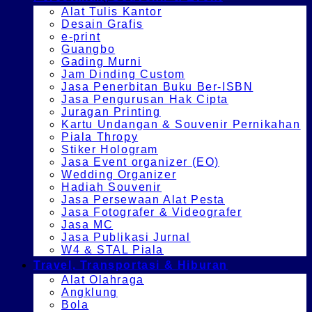
Alat Tulis Kantor
Desain Grafis
e-print
Guangbo
Gading Murni
Jam Dinding Custom
Jasa Penerbitan Buku Ber-ISBN
Jasa Pengurusan Hak Cipta
Juragan Printing
Kartu Undangan & Souvenir Pernikahan
Piala Thropy
Stiker Hologram
Jasa Event organizer (EO)
Wedding Organizer
Hadiah Souvenir
Jasa Persewaan Alat Pesta
Jasa Fotografer & Videografer
Jasa MC
Jasa Publikasi Jurnal
W4 & STAL Piala
Travel, Transportasi & Hiburan
Alat Olahraga
Angklung
Bola