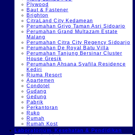
Plywood
Baut & Fastener
Brighton
CitraLand City Kedamean
Perumahan Griyo Taman Asri Sidoarjo
Perumahan Grand Multazam Estate
Malang
Perumahan Citra City Regency Sidoarjo
Perumahan De Royal Batu Villa
Perumahan Tanjung Bersinar Cluster
House Gresik
Perumahan Ahsana Syafila Residence
Kediri
Riuma Resort
Apartemen
Condotel
Gudang
Gedung
Pabrik
Perkantoran
Ruko
Rumah
Rumah Kost
Laboratorium, Kesehatan & Pendidikan