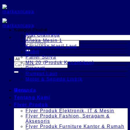
Skip
to
content
Kategori Produk
Alat Olahraga
Aneka Mesin 1
Search
Kerajinan Hasil Laut
for:
Mobil
Panel Surya
MN 20 (Produk Kecantikan)
Search
Properti
for:
Rumput Laut
Motor & Sepeda Listrik
Menu
Beranda
Tentang Kami
Flyer Produk
Flyer Produk Elektronik, IT & Mesin
Flyer Produk Fashion, Seragam &
Aksesoris
Flyer Produk Furniture Kantor & Rumah