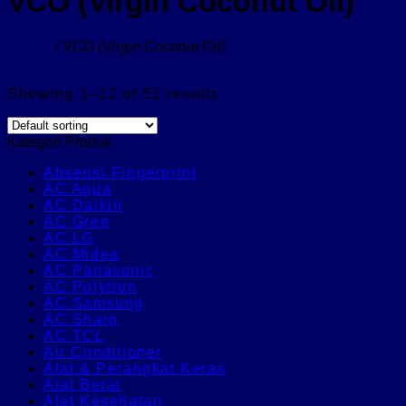
VCO (Virgin Coconut Oil)
Home
/
VCO (Virgin Coconut Oil)
Filter
Showing 1–12 of 51 results
Kategori Produk
Absensi Fingerprint
AC Aqua
AC Daikin
AC Gree
AC LG
AC Midea
AC Panasonic
AC Polytron
AC Samsung
AC Sharp
AC TCL
Air Conditioner
Alat & Perangkat Keras
Alat Berat
Alat Kesehatan