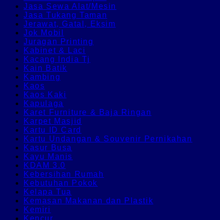
Jasa Sewa Alat/Mesin
Jasa Tukang Taman
Jerawat, Gatal, Eksim
Jok Mobil
Juragan Printing
Kabinet & Laci
Kacang India Tj
Kain Batik
Kambing
Kaos
Kaos Kaki
Kapulaga
Karet Furniture & Baja Ringan
Karpet Masjid
Kartu ID Card
Kartu Undangan & Souvenir Pernikahan
Kasur Busa
Kayu Manis
KDAM 3.0
Kebersihan Rumah
Kebutuhan Pokok
Kelapa Tua
Kemasan Makanan dan Plastik
Kemiri
Kencur