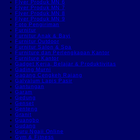
Flyer Produk MN 6
Flyer Produk MN 7
Flyer Produk MN 8
Flyer Produk MN 9
Foto Pengiriman
Furnitur
Furnitur Anak & Bayi
Furnitur Outdoor
Furnitur Salon & Spa
Furniture dan Perlengkapan Kantor
Furniture Kantor
Gadget Kerja, Belajar & Produktivitas
Gading Murni
Gagang Cengkeh Rajang
Galvalum Lapis Pasir
Gantungan
Garam
Gedung
Genset
Genteng
Granit
Guangbo
Gudang
Guru Ngaji Online
Gym & Fitness