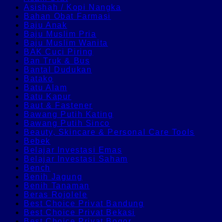
Asishah / Kopi Nangka
Bahan Obat Farmasi
Baju Anak
Baju Muslim Pria
Baju Muslim Wanita
BAK Cuci Piring
Ban Truk & Bus
Bantal Dudukan
Batako
Batu Alam
Batu Kapur
Baut & Fastener
Bawang Putih Kating
Bawang Putih Sinco
Beauty, Skincare & Personal Care Tools
Bebek
Belajar Investasi Emas
Belajar Investasi Saham
Bench
Benih Jagung
Benih Tanaman
Beras Rojolele
Best Choice Privat Bandung
Best Choice Privat Bekasi
Best Choice Privat Bogor