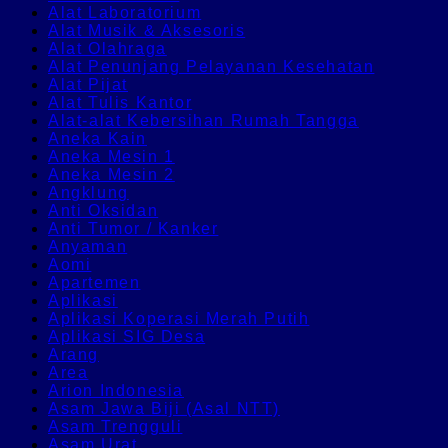
Alat Laboratorium
Alat Musik & Aksesoris
Alat Olahraga
Alat Penunjang Pelayanan Kesehatan
Alat Pijat
Alat Tulis Kantor
Alat-alat Kebersihan Rumah Tangga
Aneka Kain
Aneka Mesin 1
Aneka Mesin 2
Angklung
Anti Oksidan
Anti Tumor / Kanker
Anyaman
Aomi
Apartemen
Aplikasi
Aplikasi Koperasi Merah Putih
Aplikasi SIG Desa
Arang
Area
Arion Indonesia
Asam Jawa Biji (Asal NTT)
Asam Trengguli
Asam Urat