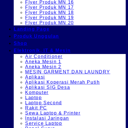
Flyer Produk MN 16
Flyer Produk MN 17
Flyer Produk MN 18
Flyer Produk MN 19
Flyer Produk MN 20
Landing Page
Produk Unggulan
Shop
Elektronik, IT & Mesin
Air Conditioner
Aneka Mesin 1
Aneka Mesin 2
MESIN GARMENT DAN LAUNDRY
Aplikasi
Aplikasi Koperasi Merah Putih
Aplikasi SIG Desa
Komputer
Laptop
Laptop Second
Rakit PC
Sewa Laptop & Printer
Instalasi Jaringan
Service Laptop