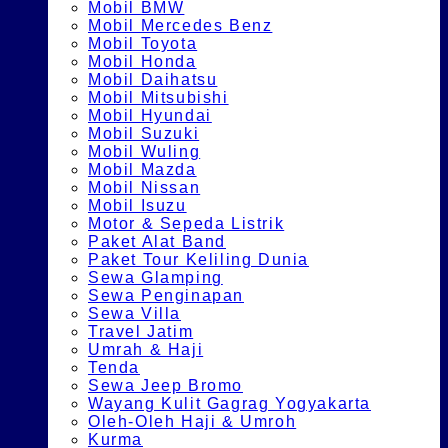
Mobil BMW
Mobil Mercedes Benz
Mobil Toyota
Mobil Honda
Mobil Daihatsu
Mobil Mitsubishi
Mobil Hyundai
Mobil Suzuki
Mobil Wuling
Mobil Mazda
Mobil Nissan
Mobil Isuzu
Motor & Sepeda Listrik
Paket Alat Band
Paket Tour Keliling Dunia
Sewa Glamping
Sewa Penginapan
Sewa Villa
Travel Jatim
Umrah & Haji
Tenda
Sewa Jeep Bromo
Wayang Kulit Gagrag Yogyakarta
Oleh-Oleh Haji & Umroh
Kurma