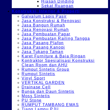
Hiasan Dinding
Sekat Ruangan
Konstruksi, Interior & Properti
Galvalum Lapis Pasir
Jasa Konstruksi & Renovasi
Jasa Bangun Rumah
Jasa Renovasi Rumah
Jasa Pembuatan Pagar
Jasa Pembuatan Railing Tangga
Jasa Pasang Plafon
Jasa Pasang Kanopi
Jasa Tukang Taman
Karet Furniture & Baja Ringan
Kontraktor Spesialisasi Konstruksi
Clean Room dan AHU
Rumput Sintetis Group
Rumput Sintetis
Vinyl Sport
VERTIKAL GARDEN
Drainase Cell
Bunga dan Daun Sintetis
Moss Sintetis
PU Stone
RUMPUT TAMBANG EMAS
Tiang Lampu PJU