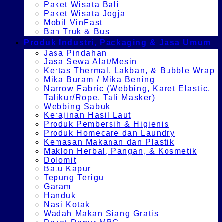
Paket Wisata Bali
Paket Wisata Jogja
Mobil VinFast
Ban Truk & Bus
Produk Industri, Packaging & Jasa Umum
Jasa Pindahan
Jasa Sewa Alat/Mesin
Kertas Thermal, Lakban, & Bubble Wrap
Mika Buram / Mika Bening
Narrow Fabric (Webbing, Karet Elastic,
Talikur/Rope, Tali Masker)
Webbing Sabuk
Kerajinan Hasil Laut
Produk Pembersih & Higienis
Produk Homecare dan Laundry
Kemasan Makanan dan Plastik
Maklon Herbal, Pangan, & Kosmetik
Dolomit
Batu Kapur
Tepung Terigu
Garam
Handuk
Nasi Kotak
Wadah Makan Siang Gratis