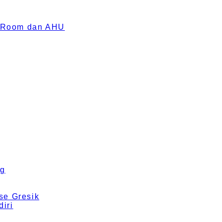
an Room dan AHU
ng
se Gresik
iri