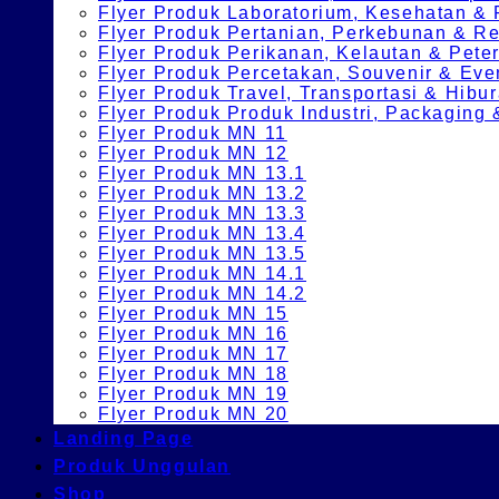
Flyer Produk Laboratorium, Kesehatan &
Flyer Produk Pertanian, Perkebunan & 
Flyer Produk Perikanan, Kelautan & Pete
Flyer Produk Percetakan, Souvenir & Eve
Flyer Produk Travel, Transportasi & Hibu
Flyer Produk Produk Industri, Packagin
Flyer Produk MN 11
Flyer Produk MN 12
Flyer Produk MN 13.1
Flyer Produk MN 13.2
Flyer Produk MN 13.3
Flyer Produk MN 13.4
Flyer Produk MN 13.5
Flyer Produk MN 14.1
Flyer Produk MN 14.2
Flyer Produk MN 15
Flyer Produk MN 16
Flyer Produk MN 17
Flyer Produk MN 18
Flyer Produk MN 19
Flyer Produk MN 20
Landing Page
Produk Unggulan
Shop