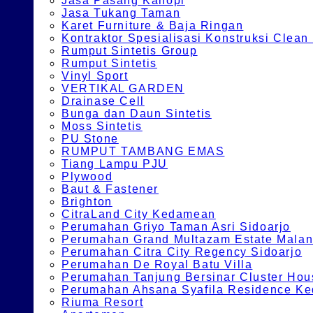
Jasa Pasang Kanopi
Jasa Tukang Taman
Karet Furniture & Baja Ringan
Kontraktor Spesialisasi Konstruksi Cle
Rumput Sintetis Group
Rumput Sintetis
Vinyl Sport
VERTIKAL GARDEN
Drainase Cell
Bunga dan Daun Sintetis
Moss Sintetis
PU Stone
RUMPUT TAMBANG EMAS
Tiang Lampu PJU
Plywood
Baut & Fastener
Brighton
CitraLand City Kedamean
Perumahan Griyo Taman Asri Sidoarjo
Perumahan Grand Multazam Estate Mala
Perumahan Citra City Regency Sidoarjo
Perumahan De Royal Batu Villa
Perumahan Tanjung Bersinar Cluster Hou
Perumahan Ahsana Syafila Residence Ked
Riuma Resort