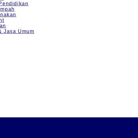
 Pendidikan
Rempah
rnakan
nt
ran
g & Jasa Umum