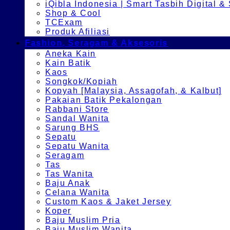
iQibla Indonesia | Smart Tasbih Digital &
Shop & Cool
TCExam
Produk Afiliasi
Fashion, Seragam & Aksesoris
Aneka Kain
Kain Batik
Kaos
Songkok/Kopiah
Kopyah [Malaysia, Assagofah, & Kalbut]
Pakaian Batik Pekalongan
Rabbani Store
Sandal Wanita
Sarung BHS
Sepatu
Sepatu Wanita
Seragam
Tas
Tas Wanita
Baju Anak
Celana Wanita
Custom Kaos & Jaket Jersey
Koper
Baju Muslim Pria
Baju Muslim Wanita