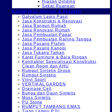
Hiasan Dinding
Sekat Ruangan
Konstruksi, Interior & Properti
Galvalum Lapis Pasir
Jasa Konstruksi & Renovasi
Jasa Bangun Rumah
Jasa Renovasi Rumah
Jasa Pembuatan Pagar
Jasa Pembuatan Railing Tangga
Jasa Pasang Plafon
Jasa Pasang Kanopi
Jasa Tukang Taman
Karet Furniture & Baja Ringan
Kontraktor Spesialisasi Konstruksi
Clean Room dan AHU
Rumput Sintetis Group
Rumput Sintetis
Vinyl Sport
VERTIKAL GARDEN
Drainase Cell
Bunga dan Daun Sintetis
Moss Sintetis
PU Stone
RUMPUT TAMBANG EMAS
Tiang Lampu PJU