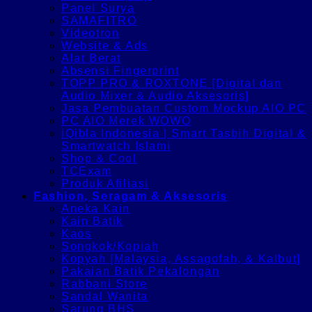
Panel Surya
SAMAFITRO
Videotron
Website & Ads
Alat Berat
Absensi Fingerprint
TOPP PRO & ROXTONE [Digital dan
Audio Mixer & Audio Aksesoris]
Jasa Pembuatan Custom Mockup AIO PC
PC AIO Merek WOWO
iQibla Indonesia | Smart Tasbih Digital &
Smartwatch Islami
Shop & Cool
TCExam
Produk Afiliasi
Fashion, Seragam & Aksesoris
Aneka Kain
Kain Batik
Kaos
Songkok/Kopiah
Kopyah [Malaysia, Assagofah, & Kalbut]
Pakaian Batik Pekalongan
Rabbani Store
Sandal Wanita
Sarung BHS