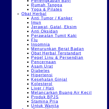
Perlengkapan Bayi
Rumah Tangga
Yoga & Pilates
Obat Herbal
Anti Tumor / Kanker
Imun
Jerawat, Gatal, Eksim
Anti Oksidan
Perawatan Tumit Kaki
Flu
Insomnia
Menurunkan Berat Badan
Obat Herbal Terstandart
Pegel Linu & Persendian
Pencernaan
Asam Urat
Diabetes
Hipertensi
Kesehatan Ginjal
Kolesterol
Liver / Hati
Melancarkan Buang Air Kecil
Produk BPJS
Stamina Pria
Untuk Wanita