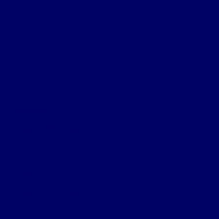
Get in Touch
WhatsApp
0857-2665-6551
Telepon
0857-2665-6551