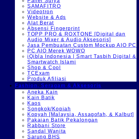
Panel Surya
SAMAFITRO
Videotron
Website & Ads
Alat Berat
Absensi Fingerprint
TOPP PRO & ROXTONE [Digital dan
Audio Mixer & Audio Aksesoris]
Jasa Pembuatan Custom Mockup AIO PC
PC AIO Merek WOWO
iQibla Indonesia | Smart Tasbih Digital &
Smartwatch Islami
Shop & Cool
TCExam
Produk Afiliasi
Fashion, Seragam & Aksesoris
Aneka Kain
Kain Batik
Kaos
Songkok/Kopiah
Kopyah [Malaysia, Assagofah, & Kalbut]
Pakaian Batik Pekalongan
Rabbani Store
Sandal Wanita
Sarung BHS