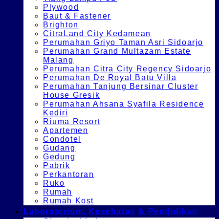
Plywood
Baut & Fastener
Brighton
CitraLand City Kedamean
Perumahan Griyo Taman Asri Sidoarjo
Perumahan Grand Multazam Estate
Malang
Perumahan Citra City Regency Sidoarjo
Perumahan De Royal Batu Villa
Perumahan Tanjung Bersinar Cluster
House Gresik
Perumahan Ahsana Syafila Residence
Kediri
Riuma Resort
Apartemen
Condotel
Gudang
Gedung
Pabrik
Perkantoran
Ruko
Rumah
Rumah Kost
Laboratorium, Kesehatan & Pendidikan