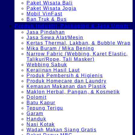
Paket Wisata Bali
Paket Wisata Jogja
Mobil VinFast
Ban Truk & Bus
Produk Industri, Packaging & Jasa Umum
Jasa Pindahan
Jasa Sewa Alat/Mesin
Kertas Thermal, Lakban, & Bubble Wrap
Mika Buram / Mika Bening
Narrow Fabric (Webbing, Karet Elastic,
Talikur/Rope, Tali Masker)
Webbing Sabuk
Kerajinan Hasil Laut
Produk Pembersih & Higienis
Produk Homecare dan Laundry
Kemasan Makanan dan Plastik
Maklon Herbal, Pangan, & Kosmetik
Dolomit
Batu Kapur
Tepung Terigu
Garam
Handuk
Nasi Kotak
Wadah Makan Siang Gratis