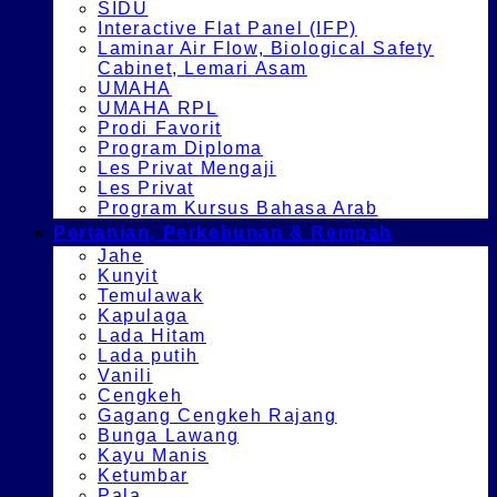
SIDU
Interactive Flat Panel (IFP)
Laminar Air Flow, Biological Safety
Cabinet, Lemari Asam
UMAHA
UMAHA RPL
Prodi Favorit
Program Diploma
Les Privat Mengaji
Les Privat
Program Kursus Bahasa Arab
Pertanian, Perkebunan & Rempah
Jahe
Kunyit
Temulawak
Kapulaga
Lada Hitam
Lada putih
Vanili
Cengkeh
Gagang Cengkeh Rajang
Bunga Lawang
Kayu Manis
Ketumbar
Pala