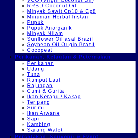
VCO (Virgin Coconut Oil)
RRBD Coconut Oil
Minyak Sawit Cp10 & Cp8
Minuman Herbal Instan
Pupuk
Pupuk Anorganik
Minyak Nilam
Sunflower Oil asal Brazil
Soybean Oil Origin Brazil
Cocopeat
Perikanan, Kelautan & Peternakan
Perikanan
Udang
Tuna
Rumput Laut
Rajungan
Cumi & Gurita
Ikan Kerapu / Kakap
Teripang
Surimi
Ikan Arwana
Sapi
Kambing
Sarang Walet
Percetakan, Souvenir & Event