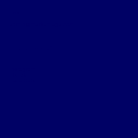
Email
admin@markaniaga.com
Follow Us
Instagram
TikTok
Facebook