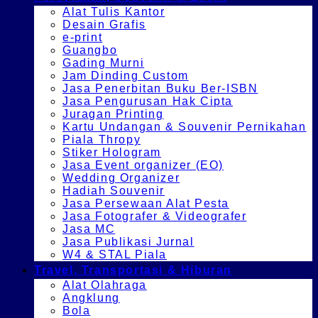
Alat Tulis Kantor
Desain Grafis
e-print
Guangbo
Gading Murni
Jam Dinding Custom
Jasa Penerbitan Buku Ber-ISBN
Jasa Pengurusan Hak Cipta
Juragan Printing
Kartu Undangan & Souvenir Pernikahan
Piala Thropy
Stiker Hologram
Jasa Event organizer (EO)
Wedding Organizer
Hadiah Souvenir
Jasa Persewaan Alat Pesta
Jasa Fotografer & Videografer
Jasa MC
Jasa Publikasi Jurnal
W4 & STAL Piala
Travel, Transportasi & Hiburan
Alat Olahraga
Angklung
Bola