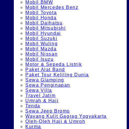
Mobil BMW
Mobil Mercedes Benz
Mobil Toyota
Mobil Honda
Mobil Daihatsu
Mobil Mitsubishi
Mobil Hyundai
Mobil Suzuki
Mobil Wuling
Mobil Mazda
Mobil Nissan
Mobil Isuzu
Motor & Sepeda Listrik
Paket Alat Band
Paket Tour Keliling Dunia
Sewa Glamping
Sewa Penginapan
Sewa Villa
Travel Jatim
Umrah & Haji
Tenda
Sewa Jeep Bromo
Wayang Kulit Gagrag Yogyakarta
Oleh-Oleh Haji & Umroh
Kurma