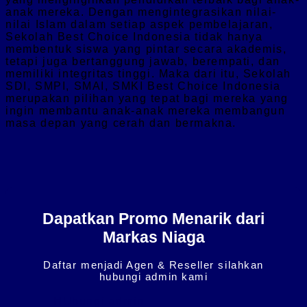
anak mereka. Dengan mengintegrasikan nilai-
nilai Islam dalam setiap aspek pembelajaran,
Sekolah Best Choice Indonesia tidak hanya
membentuk siswa yang pintar secara akademis,
tetapi juga bertanggung jawab, berempati, dan
memiliki integritas tinggi. Maka dari itu, Sekolah
SDI, SMPI, SMAI, SMKI Best Choice Indonesia
merupakan pilihan yang tepat bagi mereka yang
ingin membantu anak-anak mereka membangun
masa depan yang cerah dan bermakna.
Dapatkan Promo Menarik dari
Markas Niaga
Daftar menjadi Agen & Reseller silahkan
hubungi admin kami
HUbungi admin