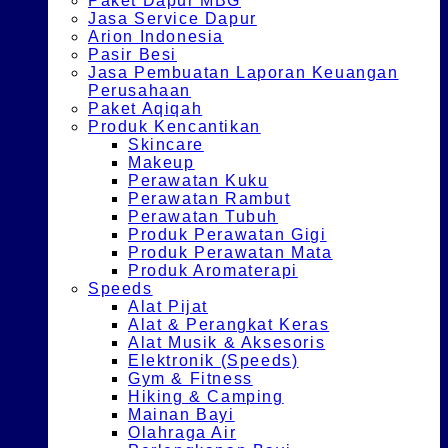
Paket Dapur MBG
Jasa Service Dapur
Arion Indonesia
Pasir Besi
Jasa Pembuatan Laporan Keuangan
Perusahaan
Paket Aqiqah
Produk Kencantikan
Skincare
Makeup
Perawatan Kuku
Perawatan Rambut
Perawatan Tubuh
Produk Perawatan Gigi
Produk Perawatan Mata
Produk Aromaterapi
Speeds
Alat Pijat
Alat & Perangkat Keras
Alat Musik & Aksesoris
Elektronik (Speeds)
Gym & Fitness
Hiking & Camping
Mainan Bayi
Olahraga Air