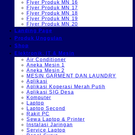
Flyer Produk MN 16
Flyer Produk MN 17
Flyer Produk MN 18
Flyer Produk MN 19
Flyer Produk MN 20
Landing Page
Produk Unggulan
Shop
Elektronik, IT & Mesin
Air Conditioner
Aneka Mesin 1
Aneka Mesin 2
MESIN GARMENT DAN LAUNDRY
Aplikasi
Aplikasi Koperasi Merah Putih
Aplikasi SIG Desa
Komputer
Laptop
Laptop Second
Rakit PC
Sewa Laptop & Printer
Instalasi Jaringan
Service Laptop