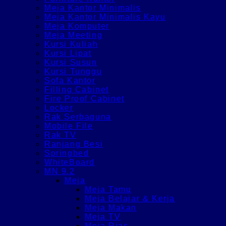
Meja Kantor Minimalis
Meja Kantor Minimalis Kayu
Meja Komputer
Meja Meeting
Kursi Kuliah
Kursi Lipat
Kursi Susun
Kursi Tunggu
Sofa Kantor
Filling Cabinet
Fire Proof Cabinet
Locker
Rak Serbaguna
Mobile File
Rak TV
Ranjang Besi
Springbed
WhiteBoard
MN 9.2
Meja
Meja Tamu
Meja Belajar & Kerja
Meja Makan
Meja TV
Meja Rias