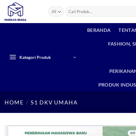
Skip
Search
to
for:
content
BERANDA
TENTA
FASHION, 
Kategori Produk
PERIKANAN
PRODUK INDUS
HOME
/
S1 DKV UMAHA