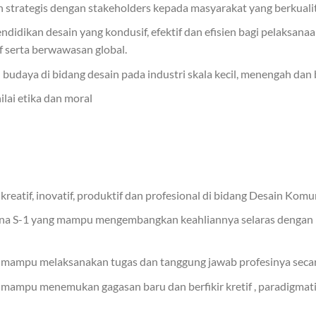
trategis dengan stakeholders kepada masyarakat yang berkualita
didikan desain yang kondusif, efektif dan efisien bagi pelaksana
if serta berwawasan global.
aya di bidang desain pada industri skala kecil, menengah dan 
lai etika dan moral
reatif, inovatif, produktif dan profesional di bidang Desain Komu
ana S-1 yang mampu mengembangkan keahliannya selaras dengan 
mampu melaksanakan tugas dan tanggung jawab profesinya secara 
mampu menemukan gagasan baru dan berfikir kretif , paradigmati