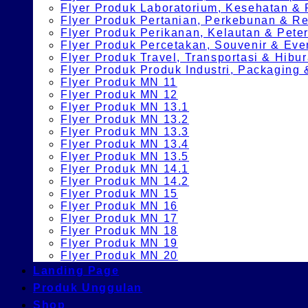
Flyer Produk Laboratorium, Kesehatan &
Flyer Produk Pertanian, Perkebunan & 
Flyer Produk Perikanan, Kelautan & Pete
Flyer Produk Percetakan, Souvenir & Eve
Flyer Produk Travel, Transportasi & Hibu
Flyer Produk Produk Industri, Packagin
Flyer Produk MN 11
Flyer Produk MN 12
Flyer Produk MN 13.1
Flyer Produk MN 13.2
Flyer Produk MN 13.3
Flyer Produk MN 13.4
Flyer Produk MN 13.5
Flyer Produk MN 14.1
Flyer Produk MN 14.2
Flyer Produk MN 15
Flyer Produk MN 16
Flyer Produk MN 17
Flyer Produk MN 18
Flyer Produk MN 19
Flyer Produk MN 20
Landing Page
Produk Unggulan
Shop