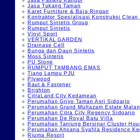
Jasa Pasang Kanopi
Jasa Tukang Taman
Karet Furniture & Baja Ringan
Kontraktor Spesialisasi Konstruksi Cle
Rumput Sintetis Group
Rumput Sintetis
Vinyl Sport
VERTIKAL GARDEN
Drainase Cell
Bunga dan Daun Sintetis
Moss Sintetis
PU Stone
RUMPUT TAMBANG EMAS
Tiang Lampu PJU
Plywood
Baut & Fastener
Brighton
CitraLand City Kedamean
Perumahan Griyo Taman Asri Sidoarjo
Perumahan Grand Multazam Estate Mala
Perumahan Citra City Regency Sidoarjo
Perumahan De Royal Batu Villa
Perumahan Tanjung Bersinar Cluster Hou
Perumahan Ahsana Syafila Residence Ked
Riuma Resort