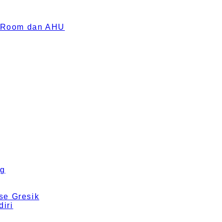
an Room dan AHU
ng
se Gresik
iri