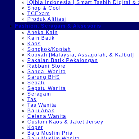
iQibla Indonesia | Smart Tasbih Digital &
Shop & Cool
TCExam
Produk Afiliasi
Fashion, Seragam & Aksesoris
Aneka Kain
Kain Batik
Kaos
Songkok/Kopiah
Kopyah [Malaysia, Assagofah, & Kalbut]
Pakaian Batik Pekalongan
Rabbani Store
Sandal Wanita
Sarung BHS
Sepatu
Sepatu Wanita
Seragam
Tas
Tas Wanita
Baju Anak
Celana Wanita
Custom Kaos & Jaket Jersey
Koper
Baju Muslim Pria
Baju Muslim Wanita