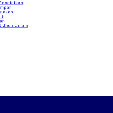
 Pendidikan
Rempah
rnakan
nt
ran
g & Jasa Umum