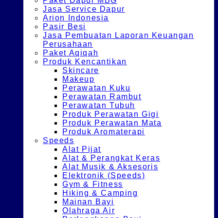
Paket Dapur MBG
Jasa Service Dapur
Arion Indonesia
Pasir Besi
Jasa Pembuatan Laporan Keuangan
Perusahaan
Paket Aqiqah
Produk Kencantikan
Skincare
Makeup
Perawatan Kuku
Perawatan Rambut
Perawatan Tubuh
Produk Perawatan Gigi
Produk Perawatan Mata
Produk Aromaterapi
Speeds
Alat Pijat
Alat & Perangkat Keras
Alat Musik & Aksesoris
Elektronik (Speeds)
Gym & Fitness
Hiking & Camping
Mainan Bayi
Olahraga Air