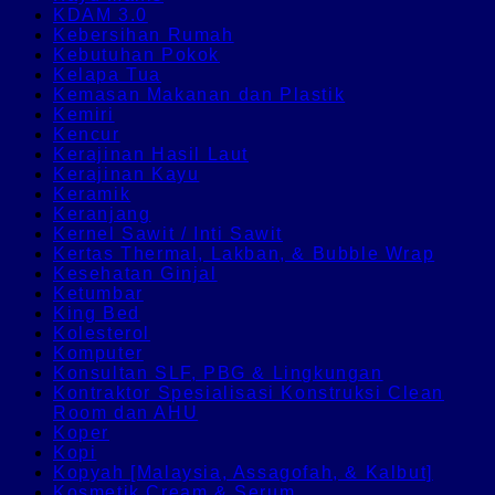
KDAM 3.0
Kebersihan Rumah
Kebutuhan Pokok
Kelapa Tua
Kemasan Makanan dan Plastik
Kemiri
Kencur
Kerajinan Hasil Laut
Kerajinan Kayu
Keramik
Keranjang
Kernel Sawit / Inti Sawit
Kertas Thermal, Lakban, & Bubble Wrap
Kesehatan Ginjal
Ketumbar
King Bed
Kolesterol
Komputer
Konsultan SLF, PBG & Lingkungan
Kontraktor Spesialisasi Konstruksi Clean
Room dan AHU
Koper
Kopi
Kopyah [Malaysia, Assagofah, & Kalbut]
Kosmetik Cream & Serum