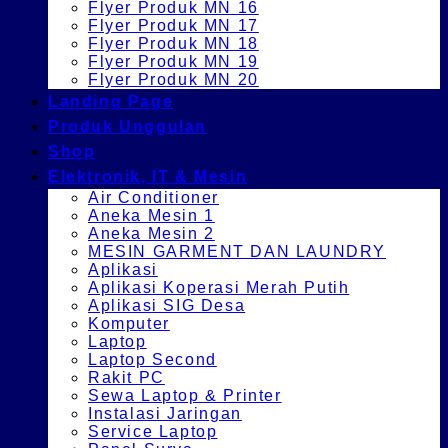
Flyer Produk MN 16
Flyer Produk MN 17
Flyer Produk MN 18
Flyer Produk MN 19
Flyer Produk MN 20
Landing Page
Produk Unggulan
Shop
Elektronik, IT & Mesin
Air Conditioner
Aneka Mesin 1
Aneka Mesin 2
MESIN GARMENT DAN LAUNDRY
Aplikasi
Aplikasi Koperasi Merah Putih
Aplikasi SIG Desa
Komputer
Laptop
Laptop Second
Rakit PC
Sewa Laptop & Printer
Instalasi Jaringan
Service Laptop