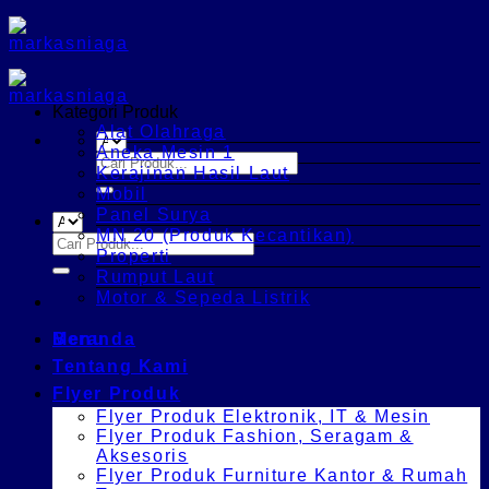
Skip
to
content
Kategori Produk
Alat Olahraga
Aneka Mesin 1
Search
Kerajinan Hasil Laut
for:
Mobil
Panel Surya
MN 20 (Produk Kecantikan)
Search
Properti
for:
Rumput Laut
Motor & Sepeda Listrik
Menu
Beranda
Tentang Kami
Flyer Produk
Flyer Produk Elektronik, IT & Mesin
Flyer Produk Fashion, Seragam &
Aksesoris
Flyer Produk Furniture Kantor & Rumah