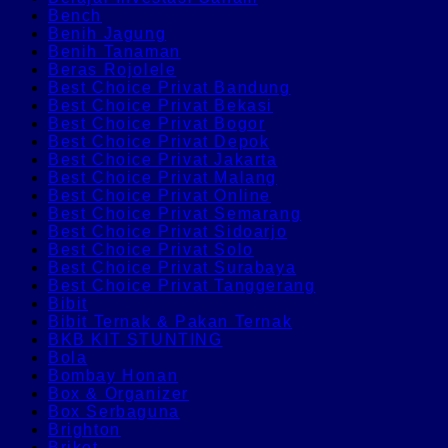
Bench
Benih Jagung
Benih Tanaman
Beras Rojolele
Best Choice Privat Bandung
Best Choice Privat Bekasi
Best Choice Privat Bogor
Best Choice Privat Depok
Best Choice Privat Jakarta
Best Choice Privat Malang
Best Choice Privat Online
Best Choice Privat Semarang
Best Choice Privat Sidoarjo
Best Choice Privat Solo
Best Choice Privat Surabaya
Best Choice Privat Tanggerang
Bibit
Bibit Ternak & Pakan Ternak
BKB KIT STUNTING
Bola
Bombay Honan
Box & Organizer
Box Serbaguna
Brighton
Briket