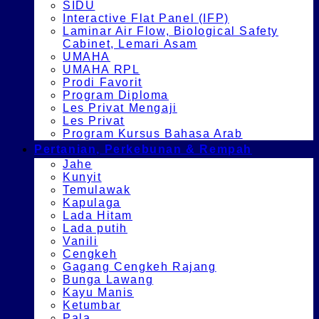
SIDU
Interactive Flat Panel (IFP)
Laminar Air Flow, Biological Safety
Cabinet, Lemari Asam
UMAHA
UMAHA RPL
Prodi Favorit
Program Diploma
Les Privat Mengaji
Les Privat
Program Kursus Bahasa Arab
Pertanian, Perkebunan & Rempah
Jahe
Kunyit
Temulawak
Kapulaga
Lada Hitam
Lada putih
Vanili
Cengkeh
Gagang Cengkeh Rajang
Bunga Lawang
Kayu Manis
Ketumbar
Pala