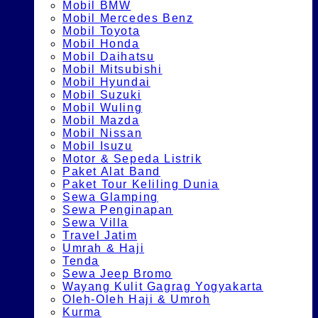
Mobil BMW
Mobil Mercedes Benz
Mobil Toyota
Mobil Honda
Mobil Daihatsu
Mobil Mitsubishi
Mobil Hyundai
Mobil Suzuki
Mobil Wuling
Mobil Mazda
Mobil Nissan
Mobil Isuzu
Motor & Sepeda Listrik
Paket Alat Band
Paket Tour Keliling Dunia
Sewa Glamping
Sewa Penginapan
Sewa Villa
Travel Jatim
Umrah & Haji
Tenda
Sewa Jeep Bromo
Wayang Kulit Gagrag Yogyakarta
Oleh-Oleh Haji & Umroh
Kurma