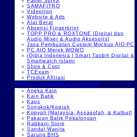
Panel Surya
SAMAFITRO
Videotron
Website & Ads
Alat Berat
Absensi Fingerprint
TOPP PRO & ROXTONE [Digital dan
Audio Mixer & Audio Aksesoris]
Jasa Pembuatan Custom Mockup AIO PC
PC AIO Merek WOWO
iQibla Indonesia | Smart Tasbih Digital &
Smartwatch Islami
Shop & Cool
TCExam
Produk Afiliasi
Fashion, Seragam & Aksesoris
Aneka Kain
Kain Batik
Kaos
Songkok/Kopiah
Kopyah [Malaysia, Assagofah, & Kalbut]
Pakaian Batik Pekalongan
Rabbani Store
Sandal Wanita
Sarung BHS