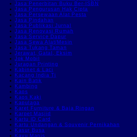
Jasa Penerbitan Buku Ber-ISBN
Jasa Pengurusan Hak Cipta
Jasa Persewaan Alat Pesta
Jasa Pindahan
Jasa Publikasi Jurnal
Jasa Renovasi Rumah
Jasa Service Dapur
Jasa Sewa Alat/Mesin
Jasa Tukang Taman
Jerawat, Gatal, Eksim
Jok Mobil
Juragan Printing
Kabinet & Laci
Kacang India Tj
Kain Batik
Kambing
Kaos
Kaos Kaki
Kapulaga
Karet Furniture & Baja Ringan
Karpet Masjid
Kartu ID Card
Kartu Undangan & Souvenir Pernikahan
Kasur Busa
Kayu Manis