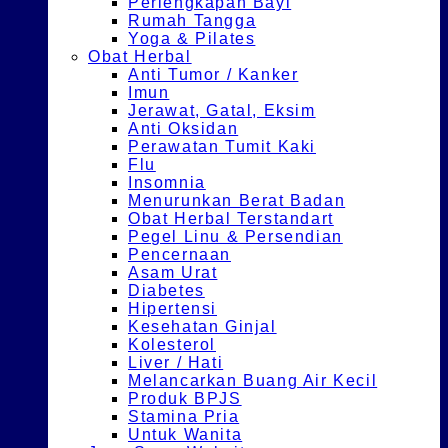
Perlengkapan Bayi
Rumah Tangga
Yoga & Pilates
Obat Herbal
Anti Tumor / Kanker
Imun
Jerawat, Gatal, Eksim
Anti Oksidan
Perawatan Tumit Kaki
Flu
Insomnia
Menurunkan Berat Badan
Obat Herbal Terstandart
Pegel Linu & Persendian
Pencernaan
Asam Urat
Diabetes
Hipertensi
Kesehatan Ginjal
Kolesterol
Liver / Hati
Melancarkan Buang Air Kecil
Produk BPJS
Stamina Pria
Untuk Wanita