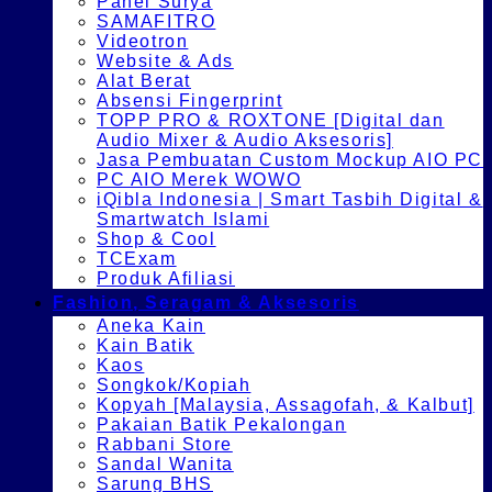
Panel Surya
SAMAFITRO
Videotron
Website & Ads
Alat Berat
Absensi Fingerprint
TOPP PRO & ROXTONE [Digital dan
Audio Mixer & Audio Aksesoris]
Jasa Pembuatan Custom Mockup AIO PC
PC AIO Merek WOWO
iQibla Indonesia | Smart Tasbih Digital &
Smartwatch Islami
Shop & Cool
TCExam
Produk Afiliasi
Fashion, Seragam & Aksesoris
Aneka Kain
Kain Batik
Kaos
Songkok/Kopiah
Kopyah [Malaysia, Assagofah, & Kalbut]
Pakaian Batik Pekalongan
Rabbani Store
Sandal Wanita
Sarung BHS