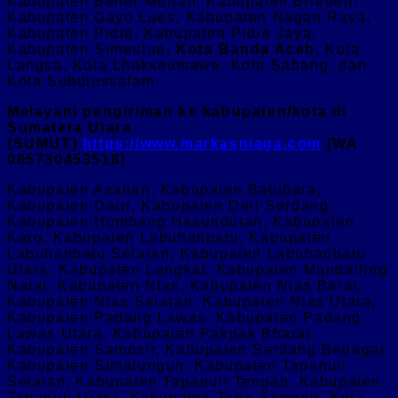
Kabupaten Bener Meriah, Kabupaten Bireuen,
Kabupaten Gayo Lues, Kabupaten Nagan Raya,
Kabupaten Pidie, Kabupaten Pidie Jaya,
Kabupaten Simeulue,
Kota Banda Aceh
, Kota
Langsa, Kota Lhokseumawe. Kota Sabang, dan
Kota Subulussalam
Melayani pengiriman ke kabupaten/kota di
Sumatera Utara
(SUMUT)
https://www.markasniaga.com
[WA
085730453518]
Kabupaten Asahan, Kabupaten Batubara,
Kabupaten Dairi, Kabupaten Deli Serdang,
Kabupaten Humbang Hasundutan, Kabupaten
Karo, Kabupaten Labuhanbatu, Kabupaten
Labuhanbatu Selatan, Kabupaten Labuhanbatu
Utara, Kabupaten Langkat, Kabupaten Mandailing
Natal, Kabupaten Nias, Kabupaten Nias Barat,
Kabupaten Nias Selatan, Kabupaten Nias Utara,
Kabupaten Padang Lawas, Kabupaten Padang
Lawas Utara, Kabupaten Pakpak Bharat,
Kabupaten Samosir, Kabupaten Serdang Bedagai,
Kabupaten Simalungun, Kabupaten Tapanuli
Selatan, Kabupaten Tapanuli Tengah, Kabupaten
Tapanuli Utara, Kabupaten Toba Samosir, Kota