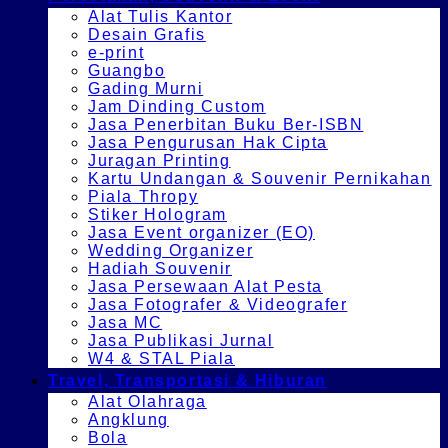
Alat Tulis Kantor
Desain Grafis
e-print
Guangbo
Gading Murni
Jam Dinding Custom
Jasa Penerbitan Buku Ber-ISBN
Jasa Pengurusan Hak Cipta
Juragan Printing
Kartu Undangan & Souvenir Pernikahan
Piala Thropy
Stiker Hologram
Jasa Event organizer (EO)
Wedding Organizer
Hadiah Souvenir
Jasa Persewaan Alat Pesta
Jasa Fotografer & Videografer
Jasa MC
Jasa Publikasi Jurnal
W4 & STAL Piala
Travel, Transportasi & Hiburan
Alat Olahraga
Angklung
Bola