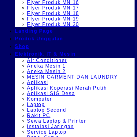
Flyer Produk MN 16
Flyer Produk MN 17
Flyer Produk MN 18
Flyer Produk MN 19
Flyer Produk MN 20
Landing Page
Produk Unggulan
Shop
Elektronik, IT & Mesin
Air Conditioner
Aneka Mesin 1
Aneka Mesin 2
MESIN GARMENT DAN LAUNDRY
Aplikasi
Aplikasi Koperasi Merah Putih
Aplikasi SIG Desa
Komputer
Laptop
Laptop Second
Rakit PC
Sewa Laptop & Printer
Instalasi Jaringan
Service Laptop