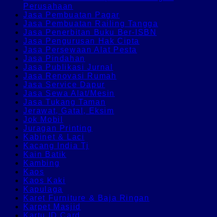
Perusahaan
Jasa Pembuatan Pagar
Jasa Pembuatan Railing Tangga
Jasa Penerbitan Buku Ber-ISBN
Jasa Pengurusan Hak Cipta
Jasa Persewaan Alat Pesta
Jasa Pindahan
Jasa Publikasi Jurnal
Jasa Renovasi Rumah
Jasa Service Dapur
Jasa Sewa Alat/Mesin
Jasa Tukang Taman
Jerawat, Gatal, Eksim
Jok Mobil
Juragan Printing
Kabinet & Laci
Kacang India Tj
Kain Batik
Kambing
Kaos
Kaos Kaki
Kapulaga
Karet Furniture & Baja Ringan
Karpet Masjid
Kartu ID Card