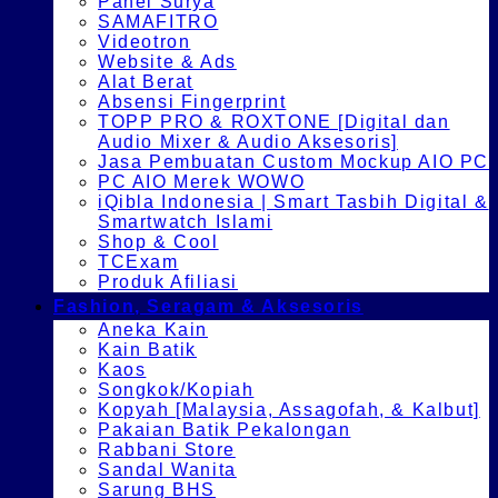
Panel Surya
SAMAFITRO
Videotron
Website & Ads
Alat Berat
Absensi Fingerprint
TOPP PRO & ROXTONE [Digital dan
Audio Mixer & Audio Aksesoris]
Jasa Pembuatan Custom Mockup AIO PC
PC AIO Merek WOWO
iQibla Indonesia | Smart Tasbih Digital &
Smartwatch Islami
Shop & Cool
TCExam
Produk Afiliasi
Fashion, Seragam & Aksesoris
Aneka Kain
Kain Batik
Kaos
Songkok/Kopiah
Kopyah [Malaysia, Assagofah, & Kalbut]
Pakaian Batik Pekalongan
Rabbani Store
Sandal Wanita
Sarung BHS