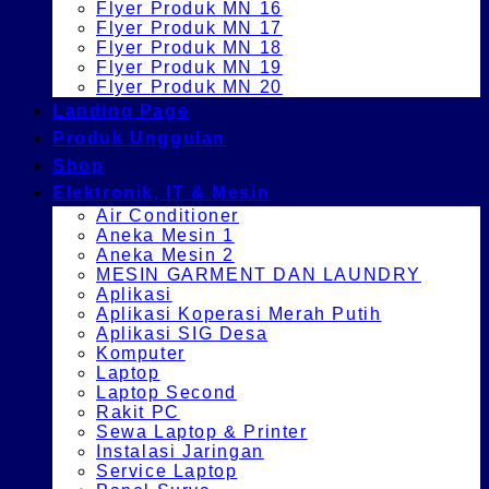
Flyer Produk MN 16
Flyer Produk MN 17
Flyer Produk MN 18
Flyer Produk MN 19
Flyer Produk MN 20
Landing Page
Produk Unggulan
Shop
Elektronik, IT & Mesin
Air Conditioner
Aneka Mesin 1
Aneka Mesin 2
MESIN GARMENT DAN LAUNDRY
Aplikasi
Aplikasi Koperasi Merah Putih
Aplikasi SIG Desa
Komputer
Laptop
Laptop Second
Rakit PC
Sewa Laptop & Printer
Instalasi Jaringan
Service Laptop