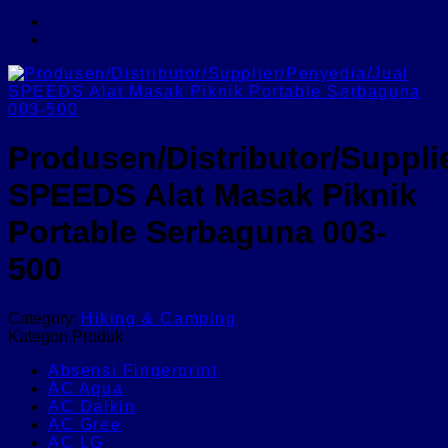
Produsen/Distributor/Suppli
SPEEDS Alat Masak Piknik
Portable Serbaguna 003-
500
Category:
Hiking & Camping
Kategori Produk
Absensi Fingerprint
AC Aqua
AC Daikin
AC Gree
AC LG