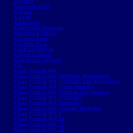
Dolomit
Drainase Cell
E-book
e-print
Elektronik
Elektronik (Speeds)
Elektronik Dapur
Fashion Anak
Fashion Pria
Fashion Wanita
Filling Cabinet
Fire Proof Cabinet
Flu
Flyer Produk MN
Flyer Produk MN (Affiliate Marketing)
Flyer Produk MN (Fashion dan Aksesoris)
Flyer Produk MN (Obat Herbal)
Flyer Produk MN (Produk Kecantikan)
Flyer Produk MN (Properti)
Flyer Produk MN (Speeds)
Flyer Produk MN (Ternak Website)
Flyer Produk MN 1
Flyer Produk MN 10
Flyer Produk MN 11
Flyer Produk MN 12