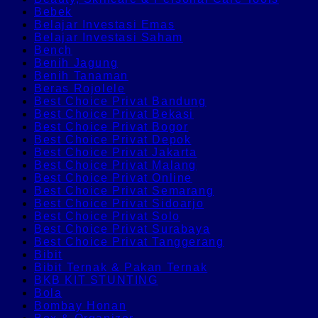
Bebek
Belajar Investasi Emas
Belajar Investasi Saham
Bench
Benih Jagung
Benih Tanaman
Beras Rojolele
Best Choice Privat Bandung
Best Choice Privat Bekasi
Best Choice Privat Bogor
Best Choice Privat Depok
Best Choice Privat Jakarta
Best Choice Privat Malang
Best Choice Privat Online
Best Choice Privat Semarang
Best Choice Privat Sidoarjo
Best Choice Privat Solo
Best Choice Privat Surabaya
Best Choice Privat Tanggerang
Bibit
Bibit Ternak & Pakan Ternak
BKB KIT STUNTING
Bola
Bombay Honan