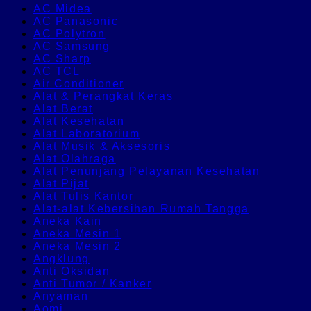
AC Midea
AC Panasonic
AC Polytron
AC Samsung
AC Sharp
AC TCL
Air Conditioner
Alat & Perangkat Keras
Alat Berat
Alat Kesehatan
Alat Laboratorium
Alat Musik & Aksesoris
Alat Olahraga
Alat Penunjang Pelayanan Kesehatan
Alat Pijat
Alat Tulis Kantor
Alat-alat Kebersihan Rumah Tangga
Aneka Kain
Aneka Mesin 1
Aneka Mesin 2
Angklung
Anti Oksidan
Anti Tumor / Kanker
Anyaman
Aomi