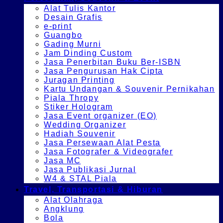
Alat Tulis Kantor
Desain Grafis
e-print
Guangbo
Gading Murni
Jam Dinding Custom
Jasa Penerbitan Buku Ber-ISBN
Jasa Pengurusan Hak Cipta
Juragan Printing
Kartu Undangan & Souvenir Pernikahan
Piala Thropy
Stiker Hologram
Jasa Event organizer (EO)
Wedding Organizer
Hadiah Souvenir
Jasa Persewaan Alat Pesta
Jasa Fotografer & Videografer
Jasa MC
Jasa Publikasi Jurnal
W4 & STAL Piala
Travel, Transportasi & Hiburan
Alat Olahraga
Angklung
Bola