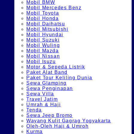
Mobil BMW
Mobil Mercedes Benz
Mobil Toyota
Mobil Honda
Mobil Daihatsu
Mobil Mitsubishi
Mobil Hyundai
Mobil Suzuki
Mobil Wuling
Mobil Mazda
Mobil Nissan
Mobil Isuzu
Motor & Sepeda Listrik
Paket Alat Band
Paket Tour Keliling Dunia
Sewa Glamping
Sewa Penginapan
Sewa Villa
Travel Jatim
Umrah & Haji
Tenda
Sewa Jeep Bromo
Wayang Kulit Gagrag Yogyakarta
Oleh-Oleh Haji & Umroh
Kurma