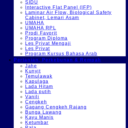
SIDU
Interactive Flat Panel (IFP)
Laminar Air Flow, Biological Safety
Cabinet, Lemari Asam
UMAHA
UMAHA RPL
Prodi Favorit
Program Diploma
Les Privat Mengaji
Les Privat
Program Kursus Bahasa Arab
Pertanian, Perkebunan & Rempah
Jahe
Kunyit
Temulawak
Kapulaga
Lada Hitam
Lada putih
Vanili
Cengkeh
Gagang Cengkeh Rajang
Bunga Lawang
Kayu Manis
Ketumbar
Pala