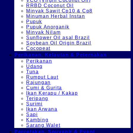
VCO (Virgin Coconut Oil)
RRBD Coconut Oil
Minyak Sawit Cp10 & Cp8
Minuman Herbal Instan
Pupuk
Pupuk Anorganik
Minyak Nilam
Sunflower Oil asal Brazil
Soybean Oil Origin Brazil
Cocopeat
Perikanan, Kelautan & Peternakan
Perikanan
Udang
Tuna
Rumput Laut
Rajungan
Cumi & Gurita
Ikan Kerapu / Kakap
Teripang
Surimi
Ikan Arwana
Sapi
Kambing
Sarang Walet
Percetakan, Souvenir & Event