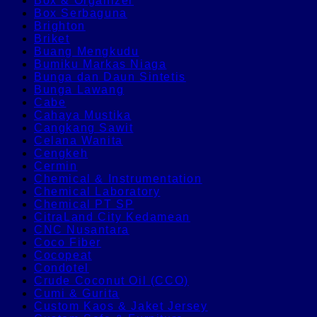
Box & Organizer
Box Serbaguna
Brighton
Briket
Buang Mengkudu
Bumiku Markas Niaga
Bunga dan Daun Sintetis
Bunga Lawang
Cabe
Cahaya Mustika
Cangkang Sawit
Celana Wanita
Cengkeh
Cermin
Chemical & Instrumentation
Chemical Laboratory
Chemical PT SP
CitraLand City Kedamean
CNC Nusantara
Coco Fiber
Cocopeat
Condotel
Crude Coconut Oil (CCO)
Cumi & Gurita
Custom Kaos & Jaket Jersey