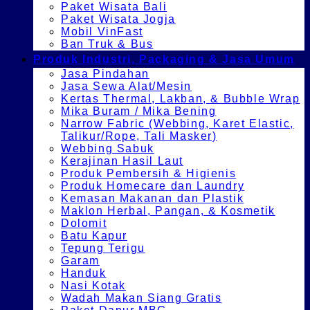
Paket Wisata Bali
Paket Wisata Jogja
Mobil VinFast
Ban Truk & Bus
Produk Industri, Packaging & Jasa Umum
Jasa Pindahan
Jasa Sewa Alat/Mesin
Kertas Thermal, Lakban, & Bubble Wrap
Mika Buram / Mika Bening
Narrow Fabric (Webbing, Karet Elastic,
Talikur/Rope, Tali Masker)
Webbing Sabuk
Kerajinan Hasil Laut
Produk Pembersih & Higienis
Produk Homecare dan Laundry
Kemasan Makanan dan Plastik
Maklon Herbal, Pangan, & Kosmetik
Dolomit
Batu Kapur
Tepung Terigu
Garam
Handuk
Nasi Kotak
Wadah Makan Siang Gratis