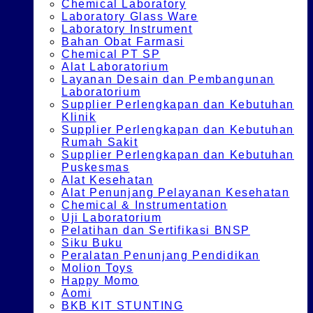
Chemical Laboratory
Laboratory Glass Ware
Laboratory Instrument
Bahan Obat Farmasi
Chemical PT SP
Alat Laboratorium
Layanan Desain dan Pembangunan
Laboratorium
Supplier Perlengkapan dan Kebutuhan
Klinik
Supplier Perlengkapan dan Kebutuhan
Rumah Sakit
Supplier Perlengkapan dan Kebutuhan
Puskesmas
Alat Kesehatan
Alat Penunjang Pelayanan Kesehatan
Chemical & Instrumentation
Uji Laboratorium
Pelatihan dan Sertifikasi BNSP
Siku Buku
Peralatan Penunjang Pendidikan
Molion Toys
Happy Momo
Aomi
BKB KIT STUNTING