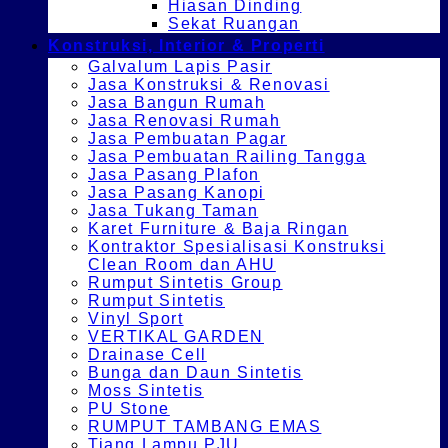
Hiasan Dinding
Sekat Ruangan
Konstruksi, Interior & Properti
Galvalum Lapis Pasir
Jasa Konstruksi & Renovasi
Jasa Bangun Rumah
Jasa Renovasi Rumah
Jasa Pembuatan Pagar
Jasa Pembuatan Railing Tangga
Jasa Pasang Plafon
Jasa Pasang Kanopi
Jasa Tukang Taman
Karet Furniture & Baja Ringan
Kontraktor Spesialisasi Konstruksi
Clean Room dan AHU
Rumput Sintetis Group
Rumput Sintetis
Vinyl Sport
VERTIKAL GARDEN
Drainase Cell
Bunga dan Daun Sintetis
Moss Sintetis
PU Stone
RUMPUT TAMBANG EMAS
Tiang Lampu PJU