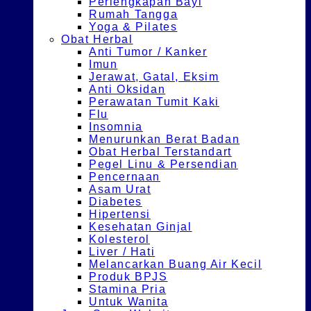
Perlengkapan Bayi
Rumah Tangga
Yoga & Pilates
Obat Herbal
Anti Tumor / Kanker
Imun
Jerawat, Gatal, Eksim
Anti Oksidan
Perawatan Tumit Kaki
Flu
Insomnia
Menurunkan Berat Badan
Obat Herbal Terstandart
Pegel Linu & Persendian
Pencernaan
Asam Urat
Diabetes
Hipertensi
Kesehatan Ginjal
Kolesterol
Liver / Hati
Melancarkan Buang Air Kecil
Produk BPJS
Stamina Pria
Untuk Wanita