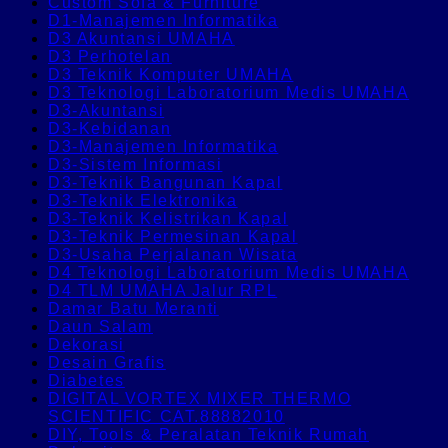
Custom Sofa & Furniture
D1-Manajemen Informatika
D3 Akuntansi UMAHA
D3 Perhotelan
D3 Teknik Komputer UMAHA
D3 Teknologi Laboratorium Medis UMAHA
D3-Akuntansi
D3-Kebidanan
D3-Manajemen Informatika
D3-Sistem Informasi
D3-Teknik Bangunan Kapal
D3-Teknik Elektronika
D3-Teknik Kelistrikan Kapal
D3-Teknik Permesinan Kapal
D3-Usaha Perjalanan Wisata
D4 Teknologi Laboratorium Medis UMAHA
D4 TLM UMAHA Jalur RPL
Damar Batu Meranti
Daun Salam
Dekorasi
Desain Grafis
Diabetes
DIGITAL VORTEX MIXER THERMO
SCIENTIFIC CAT.88882010
DIY, Tools & Peralatan Teknik Rumah