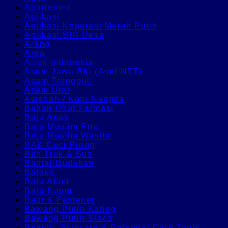
Apartemen
Aplikasi
Aplikasi Koperasi Merah Putih
Aplikasi SIG Desa
Arang
Area
Arion Indonesia
Asam Jawa Biji (Asal NTT)
Asam Trengguli
Asam Urat
Asishah / Kopi Nangka
Bahan Obat Farmasi
Baju Anak
Baju Muslim Pria
Baju Muslim Wanita
BAK Cuci Piring
Ban Truk & Bus
Bantal Dudukan
Batako
Batu Alam
Batu Kapur
Baut & Fastener
Bawang Putih Kating
Bawang Putih Sinco
Beauty, Skincare & Personal Care Tools