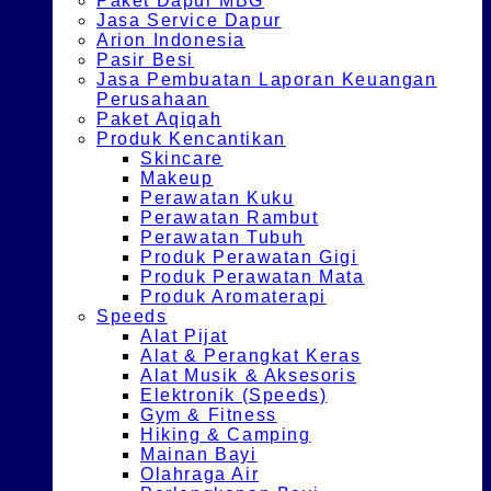
Paket Dapur MBG
Jasa Service Dapur
Arion Indonesia
Pasir Besi
Jasa Pembuatan Laporan Keuangan
Perusahaan
Paket Aqiqah
Produk Kencantikan
Skincare
Makeup
Perawatan Kuku
Perawatan Rambut
Perawatan Tubuh
Produk Perawatan Gigi
Produk Perawatan Mata
Produk Aromaterapi
Speeds
Alat Pijat
Alat & Perangkat Keras
Alat Musik & Aksesoris
Elektronik (Speeds)
Gym & Fitness
Hiking & Camping
Mainan Bayi
Olahraga Air