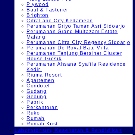
Plywood
Baut & Fastener
Brighton
CitraLand City Kedamean
Perumahan Griyo Taman Asri Sidoarjo
Perumahan Grand Multazam Estate
Malang
Perumahan Citra City Regency Sidoarjo
Perumahan De Royal Batu Villa
Perumahan Tanjung Bersinar Cluster
House Gresik
Perumahan Ahsana Syafila Residence
Kediri
Riuma Resort
Apartemen
Condotel
Gudang
Gedung
Pabrik
Perkantoran
Ruko
Rumah
Rumah Kost
Laboratorium, Kesehatan & Pendidikan