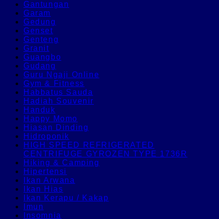
Gantungan
Garam
Gedung
Genset
Genteng
Granit
Guangbo
Gudang
Guru Ngaji Online
Gym & Fitness
Habbatus Sauda
Hadiah Souvenir
Handuk
Happy Momo
Hiasan Dinding
Hidroponik
HIGH SPEED REFRIGERATED
CENTRIFUGE GYROZEN TYPE 1736R
Hiking & Camping
Hipertensi
Ikan Arwana
Ikan Hias
Ikan Kerapu / Kakap
Imun
Insomnia