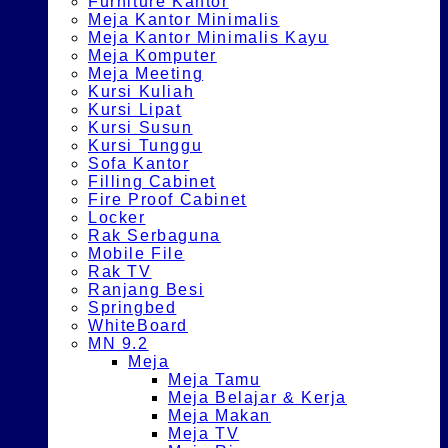
Furniture Kantor
Meja Kantor Minimalis
Meja Kantor Minimalis Kayu
Meja Komputer
Meja Meeting
Kursi Kuliah
Kursi Lipat
Kursi Susun
Kursi Tunggu
Sofa Kantor
Filling Cabinet
Fire Proof Cabinet
Locker
Rak Serbaguna
Mobile File
Rak TV
Ranjang Besi
Springbed
WhiteBoard
MN 9.2
Meja
Meja Tamu
Meja Belajar & Kerja
Meja Makan
Meja TV