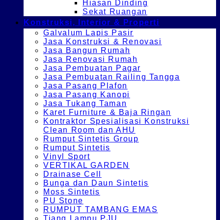
Hiasan Dinding
Sekat Ruangan
Konstruksi, Interior & Properti
Galvalum Lapis Pasir
Jasa Konstruksi & Renovasi
Jasa Bangun Rumah
Jasa Renovasi Rumah
Jasa Pembuatan Pagar
Jasa Pembuatan Railing Tangga
Jasa Pasang Plafon
Jasa Pasang Kanopi
Jasa Tukang Taman
Karet Furniture & Baja Ringan
Kontraktor Spesialisasi Konstruksi
Clean Room dan AHU
Rumput Sintetis Group
Rumput Sintetis
Vinyl Sport
VERTIKAL GARDEN
Drainase Cell
Bunga dan Daun Sintetis
Moss Sintetis
PU Stone
RUMPUT TAMBANG EMAS
Tiang Lampu PJU