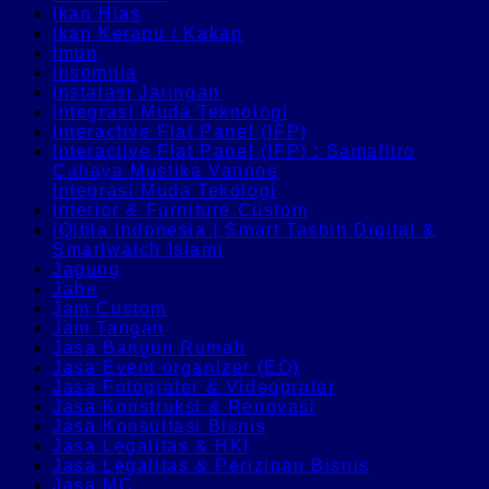
Ikan Hias
Ikan Kerapu / Kakap
Imun
Insomnia
Instalasi Jaringan
Integrasi Muda Teknologi
Interactive Flat Panel (IFP)
Interactive Flat Panel (IFP) : Samafitro
Cahaya Mustika Vannoe
Integrasi Muda Tekologi
Interior & Furniture Custom
iQibla Indonesia | Smart Tasbih Digital &
Smartwatch Islami
Jagung
Jahe
Jam Custom
Jam Tangan
Jasa Bangun Rumah
Jasa Event organizer (EO)
Jasa Fotografer & Videografer
Jasa Konstruksi & Renovasi
Jasa Konsultasi Bisnis
Jasa Legalitas & HKI
Jasa Legalitas & Perizinan Bisnis
Jasa MC