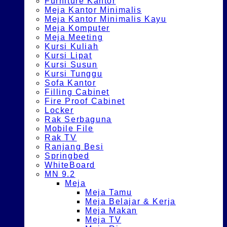
Furniture Kantor
Meja Kantor Minimalis
Meja Kantor Minimalis Kayu
Meja Komputer
Meja Meeting
Kursi Kuliah
Kursi Lipat
Kursi Susun
Kursi Tunggu
Sofa Kantor
Filling Cabinet
Fire Proof Cabinet
Locker
Rak Serbaguna
Mobile File
Rak TV
Ranjang Besi
Springbed
WhiteBoard
MN 9.2
Meja
Meja Tamu
Meja Belajar & Kerja
Meja Makan
Meja TV