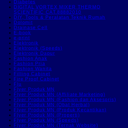
Diabetes
DIGITAL VORTEX MIXER THERMO
SCIENTIFIC CAT.88882010
DIY, Tools & Peralatan Teknik Rumah
Dolomit
Drainase Cell
E-book
e-print
Elektronik
Elektronik (Speeds)
Elektronik Dapur
Fashion Anak
Fashion Pria
Fashion Wanita
Filling Cabinet
Fire Proof Cabinet
Flu
Flyer Produk MN
Flyer Produk MN (Affiliate Marketing)
Flyer Produk MN (Fashion dan Aksesoris)
Flyer Produk MN (Obat Herbal)
Flyer Produk MN (Produk Kecantikan)
Flyer Produk MN (Properti)
Flyer Produk MN (Speeds)
Flyer Produk MN (Ternak Website)