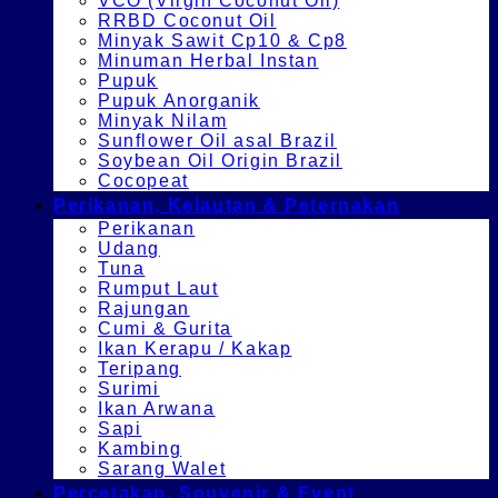
VCO (Virgin Coconut Oil)
RRBD Coconut Oil
Minyak Sawit Cp10 & Cp8
Minuman Herbal Instan
Pupuk
Pupuk Anorganik
Minyak Nilam
Sunflower Oil asal Brazil
Soybean Oil Origin Brazil
Cocopeat
Perikanan, Kelautan & Peternakan
Perikanan
Udang
Tuna
Rumput Laut
Rajungan
Cumi & Gurita
Ikan Kerapu / Kakap
Teripang
Surimi
Ikan Arwana
Sapi
Kambing
Sarang Walet
Percetakan, Souvenir & Event