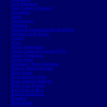
Anti Oksidan
Anti Tumor / Kanker
Anyaman
Aomi
Apartemen
Aplikasi
Aplikasi Koperasi Merah Putih
Aplikasi SIG Desa
Arang
Area
Arion Indonesia
Asam Jawa Biji (Asal NTT)
Asam Trengguli
Asam Urat
Asishah / Kopi Nangka
Bahan Obat Farmasi
Baju Anak
Baju Muslim Pria
Baju Muslim Wanita
BAK Cuci Piring
Ban Truk & Bus
Bantal Dudukan
Batako
Batu Alam