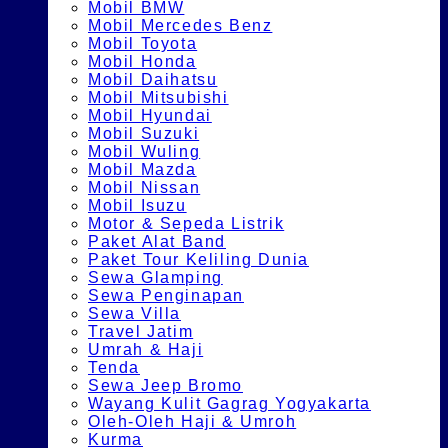
Mobil BMW
Mobil Mercedes Benz
Mobil Toyota
Mobil Honda
Mobil Daihatsu
Mobil Mitsubishi
Mobil Hyundai
Mobil Suzuki
Mobil Wuling
Mobil Mazda
Mobil Nissan
Mobil Isuzu
Motor & Sepeda Listrik
Paket Alat Band
Paket Tour Keliling Dunia
Sewa Glamping
Sewa Penginapan
Sewa Villa
Travel Jatim
Umrah & Haji
Tenda
Sewa Jeep Bromo
Wayang Kulit Gagrag Yogyakarta
Oleh-Oleh Haji & Umroh
Kurma