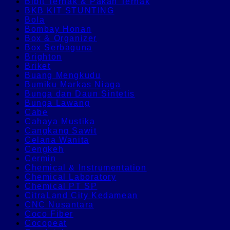
Bibit Ternak & Pakan Ternak
BKB KIT STUNTING
Bola
Bombay Honan
Box & Organizer
Box Serbaguna
Brighton
Briket
Buang Mengkudu
Bumiku Markas Niaga
Bunga dan Daun Sintetis
Bunga Lawang
Cabe
Cahaya Mustika
Cangkang Sawit
Celana Wanita
Cengkeh
Cermin
Chemical & Instrumentation
Chemical Laboratory
Chemical PT SP
CitraLand City Kedamean
CNC Nusantara
Coco Fiber
Cocopeat