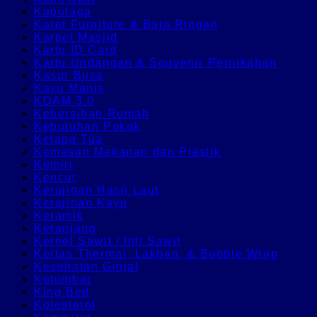
Kapulaga
Karet Furniture & Baja Ringan
Karpet Masjid
Kartu ID Card
Kartu Undangan & Souvenir Pernikahan
Kasur Busa
Kayu Manis
KDAM 3.0
Kebersihan Rumah
Kebutuhan Pokok
Kelapa Tua
Kemasan Makanan dan Plastik
Kemiri
Kencur
Kerajinan Hasil Laut
Kerajinan Kayu
Keramik
Keranjang
Kernel Sawit / Inti Sawit
Kertas Thermal, Lakban, & Bubble Wrap
Kesehatan Ginjal
Ketumbar
King Bed
Kolesterol