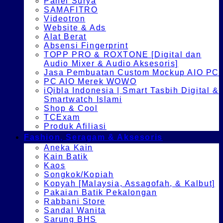
Panel Surya
SAMAFITRO
Videotron
Website & Ads
Alat Berat
Absensi Fingerprint
TOPP PRO & ROXTONE [Digital dan
Audio Mixer & Audio Aksesoris]
Jasa Pembuatan Custom Mockup AIO PC
PC AIO Merek WOWO
iQibla Indonesia | Smart Tasbih Digital &
Smartwatch Islami
Shop & Cool
TCExam
Produk Afiliasi
Fashion, Seragam & Aksesoris
Aneka Kain
Kain Batik
Kaos
Songkok/Kopiah
Kopyah [Malaysia, Assagofah, & Kalbut]
Pakaian Batik Pekalongan
Rabbani Store
Sandal Wanita
Sarung BHS