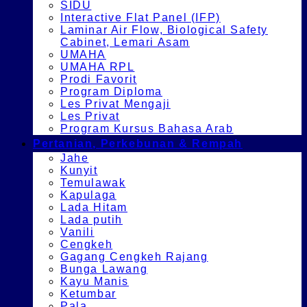
SIDU
Interactive Flat Panel (IFP)
Laminar Air Flow, Biological Safety
Cabinet, Lemari Asam
UMAHA
UMAHA RPL
Prodi Favorit
Program Diploma
Les Privat Mengaji
Les Privat
Program Kursus Bahasa Arab
Pertanian, Perkebunan & Rempah
Jahe
Kunyit
Temulawak
Kapulaga
Lada Hitam
Lada putih
Vanili
Cengkeh
Gagang Cengkeh Rajang
Bunga Lawang
Kayu Manis
Ketumbar
Pala