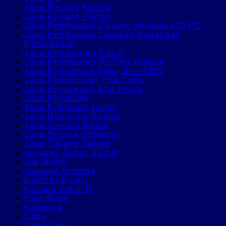
Jasa Pasang Kanopi
Jasa Pasang Plafon
Jasa Pembuatan Custom Mockup AIO PC
Jasa Pembuatan Laporan Keuangan
Perusahaan
Jasa Pembuatan Pagar
Jasa Pembuatan Railing Tangga
Jasa Penerbitan Buku Ber-ISBN
Jasa Pengurusan Hak Cipta
Jasa Persewaan Alat Pesta
Jasa Pindahan
Jasa Publikasi Jurnal
Jasa Renovasi Rumah
Jasa Service Dapur
Jasa Sewa Alat/Mesin
Jasa Tukang Taman
Jerawat, Gatal, Eksim
Jok Mobil
Juragan Printing
Kabinet & Laci
Kacang India Tj
Kain Batik
Kambing
Kaos
Kaos Kaki