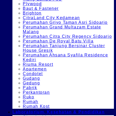
Plywood
Baut & Fastener
Brighton
CitraLand City Kedamean
Perumahan Griyo Taman Asri Sidoarjo
Perumahan Grand Multazam Estate
Malang
Perumahan Citra City Regency Sidoarjo
Perumahan De Royal Batu Villa
Perumahan Tanjung Bersinar Cluster
House Gresik
Perumahan Ahsana Syafila Residence
Kediri
Riuma Resort
Apartemen
Condotel
Gudang
Gedung
Pabrik
Perkantoran
Ruko
Rumah
Rumah Kost
Laboratorium, Kesehatan & Pendidikan