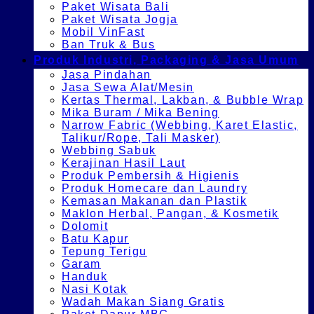
Paket Wisata Bali
Paket Wisata Jogja
Mobil VinFast
Ban Truk & Bus
Produk Industri, Packaging & Jasa Umum
Jasa Pindahan
Jasa Sewa Alat/Mesin
Kertas Thermal, Lakban, & Bubble Wrap
Mika Buram / Mika Bening
Narrow Fabric (Webbing, Karet Elastic,
Talikur/Rope, Tali Masker)
Webbing Sabuk
Kerajinan Hasil Laut
Produk Pembersih & Higienis
Produk Homecare dan Laundry
Kemasan Makanan dan Plastik
Maklon Herbal, Pangan, & Kosmetik
Dolomit
Batu Kapur
Tepung Terigu
Garam
Handuk
Nasi Kotak
Wadah Makan Siang Gratis