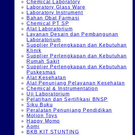
Chemical Laboratory
Laboratory Glass Ware
Laboratory Instrument
Bahan Obat Farmasi
Chemical PT SP
Alat Laboratorium
Layanan Desain dan Pembangunan
Laboratorium
Supplier Perlengkapan dan Kebutuhan
Klinik
Supplier Perlengkapan dan Kebutuhan
Rumah Sakit
Supplier Perlengkapan dan Kebutuhan
Puskesmas
Alat Kesehatan
Alat Penunjang Pelayanan Kesehatan
Chemical & Instrumentation
Uji Laboratorium
Pelatihan dan Sertifikasi BNSP
Siku Buku
Peralatan Penunjang Pendidikan
Molion Toys
Happy Momo
Aomi
BKB KIT STUNTING