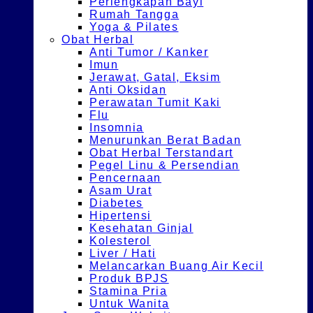
Perlengkapan Bayi
Rumah Tangga
Yoga & Pilates
Obat Herbal
Anti Tumor / Kanker
Imun
Jerawat, Gatal, Eksim
Anti Oksidan
Perawatan Tumit Kaki
Flu
Insomnia
Menurunkan Berat Badan
Obat Herbal Terstandart
Pegel Linu & Persendian
Pencernaan
Asam Urat
Diabetes
Hipertensi
Kesehatan Ginjal
Kolesterol
Liver / Hati
Melancarkan Buang Air Kecil
Produk BPJS
Stamina Pria
Untuk Wanita