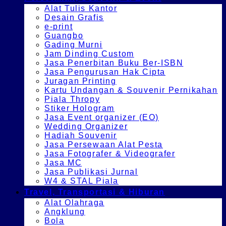
Alat Tulis Kantor
Desain Grafis
e-print
Guangbo
Gading Murni
Jam Dinding Custom
Jasa Penerbitan Buku Ber-ISBN
Jasa Pengurusan Hak Cipta
Juragan Printing
Kartu Undangan & Souvenir Pernikahan
Piala Thropy
Stiker Hologram
Jasa Event organizer (EO)
Wedding Organizer
Hadiah Souvenir
Jasa Persewaan Alat Pesta
Jasa Fotografer & Videografer
Jasa MC
Jasa Publikasi Jurnal
W4 & STAL Piala
Travel, Transportasi & Hiburan
Alat Olahraga
Angklung
Bola