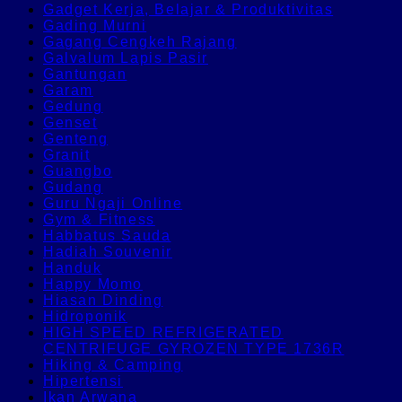
Gadget Kerja, Belajar & Produktivitas
Gading Murni
Gagang Cengkeh Rajang
Galvalum Lapis Pasir
Gantungan
Garam
Gedung
Genset
Genteng
Granit
Guangbo
Gudang
Guru Ngaji Online
Gym & Fitness
Habbatus Sauda
Hadiah Souvenir
Handuk
Happy Momo
Hiasan Dinding
Hidroponik
HIGH SPEED REFRIGERATED
CENTRIFUGE GYROZEN TYPE 1736R
Hiking & Camping
Hipertensi
Ikan Arwana