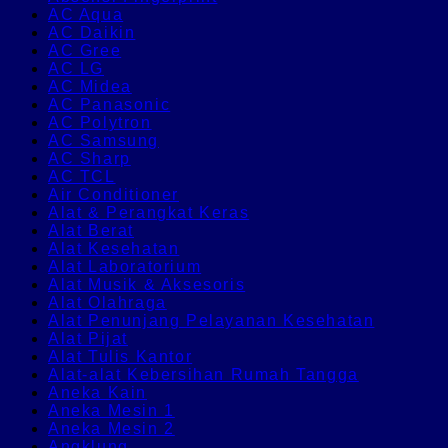
AC Aqua
AC Daikin
AC Gree
AC LG
AC Midea
AC Panasonic
AC Polytron
AC Samsung
AC Sharp
AC TCL
Air Conditioner
Alat & Perangkat Keras
Alat Berat
Alat Kesehatan
Alat Laboratorium
Alat Musik & Aksesoris
Alat Olahraga
Alat Penunjang Pelayanan Kesehatan
Alat Pijat
Alat Tulis Kantor
Alat-alat Kebersihan Rumah Tangga
Aneka Kain
Aneka Mesin 1
Aneka Mesin 2
Angklung