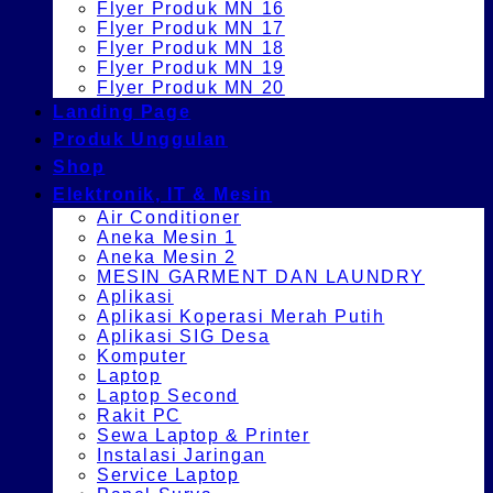
Flyer Produk MN 16
Flyer Produk MN 17
Flyer Produk MN 18
Flyer Produk MN 19
Flyer Produk MN 20
Landing Page
Produk Unggulan
Shop
Elektronik, IT & Mesin
Air Conditioner
Aneka Mesin 1
Aneka Mesin 2
MESIN GARMENT DAN LAUNDRY
Aplikasi
Aplikasi Koperasi Merah Putih
Aplikasi SIG Desa
Komputer
Laptop
Laptop Second
Rakit PC
Sewa Laptop & Printer
Instalasi Jaringan
Service Laptop