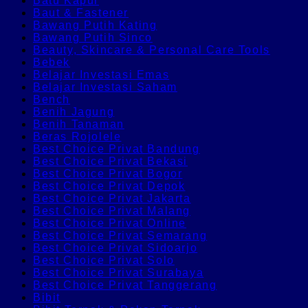
Batu Kapur
Baut & Fastener
Bawang Putih Kating
Bawang Putih Sinco
Beauty, Skincare & Personal Care Tools
Bebek
Belajar Investasi Emas
Belajar Investasi Saham
Bench
Benih Jagung
Benih Tanaman
Beras Rojolele
Best Choice Privat Bandung
Best Choice Privat Bekasi
Best Choice Privat Bogor
Best Choice Privat Depok
Best Choice Privat Jakarta
Best Choice Privat Malang
Best Choice Privat Online
Best Choice Privat Semarang
Best Choice Privat Sidoarjo
Best Choice Privat Solo
Best Choice Privat Surabaya
Best Choice Privat Tanggerang
Bibit