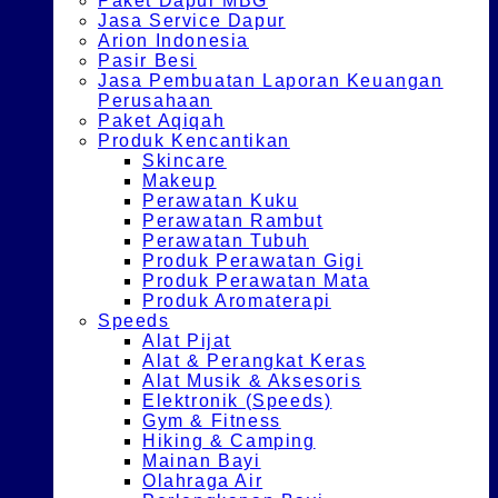
Paket Dapur MBG
Jasa Service Dapur
Arion Indonesia
Pasir Besi
Jasa Pembuatan Laporan Keuangan
Perusahaan
Paket Aqiqah
Produk Kencantikan
Skincare
Makeup
Perawatan Kuku
Perawatan Rambut
Perawatan Tubuh
Produk Perawatan Gigi
Produk Perawatan Mata
Produk Aromaterapi
Speeds
Alat Pijat
Alat & Perangkat Keras
Alat Musik & Aksesoris
Elektronik (Speeds)
Gym & Fitness
Hiking & Camping
Mainan Bayi
Olahraga Air