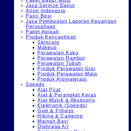
Paket Dapur MBG
Jasa Service Dapur
Arion Indonesia
Pasir Besi
Jasa Pembuatan Laporan Keuangan
Perusahaan
Paket Aqiqah
Produk Kencantikan
Skincare
Makeup
Perawatan Kuku
Perawatan Rambut
Perawatan Tubuh
Produk Perawatan Gigi
Produk Perawatan Mata
Produk Aromaterapi
Speeds
Alat Pijat
Alat & Perangkat Keras
Alat Musik & Aksesoris
Elektronik (Speeds)
Gym & Fitness
Hiking & Camping
Mainan Bayi
Olahraga Air