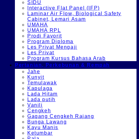
SIDU
Interactive Flat Panel (IFP)
Laminar Air Flow, Biological Safety
Cabinet, Lemari Asam
UMAHA
UMAHA RPL
Prodi Favorit
Program Diploma
Les Privat Mengaji
Les Privat
Program Kursus Bahasa Arab
Pertanian, Perkebunan & Rempah
Jahe
Kunyit
Temulawak
Kapulaga
Lada Hitam
Lada putih
Vanili
Cengkeh
Gagang Cengkeh Rajang
Bunga Lawang
Kayu Manis
Ketumbar
Pala