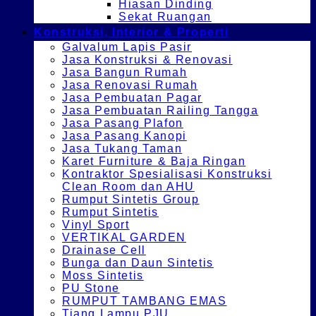
Hiasan Dinding
Sekat Ruangan
Konstruksi, Interior & Properti
Galvalum Lapis Pasir
Jasa Konstruksi & Renovasi
Jasa Bangun Rumah
Jasa Renovasi Rumah
Jasa Pembuatan Pagar
Jasa Pembuatan Railing Tangga
Jasa Pasang Plafon
Jasa Pasang Kanopi
Jasa Tukang Taman
Karet Furniture & Baja Ringan
Kontraktor Spesialisasi Konstruksi
Clean Room dan AHU
Rumput Sintetis Group
Rumput Sintetis
Vinyl Sport
VERTIKAL GARDEN
Drainase Cell
Bunga dan Daun Sintetis
Moss Sintetis
PU Stone
RUMPUT TAMBANG EMAS
Tiang Lampu PJU