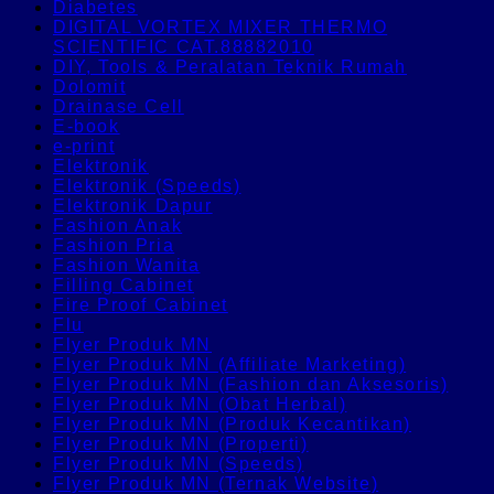
Diabetes
DIGITAL VORTEX MIXER THERMO
SCIENTIFIC CAT.88882010
DIY, Tools & Peralatan Teknik Rumah
Dolomit
Drainase Cell
E-book
e-print
Elektronik
Elektronik (Speeds)
Elektronik Dapur
Fashion Anak
Fashion Pria
Fashion Wanita
Filling Cabinet
Fire Proof Cabinet
Flu
Flyer Produk MN
Flyer Produk MN (Affiliate Marketing)
Flyer Produk MN (Fashion dan Aksesoris)
Flyer Produk MN (Obat Herbal)
Flyer Produk MN (Produk Kecantikan)
Flyer Produk MN (Properti)
Flyer Produk MN (Speeds)
Flyer Produk MN (Ternak Website)