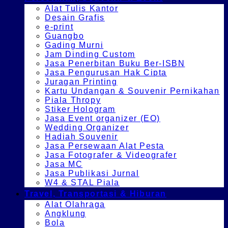
Alat Tulis Kantor
Desain Grafis
e-print
Guangbo
Gading Murni
Jam Dinding Custom
Jasa Penerbitan Buku Ber-ISBN
Jasa Pengurusan Hak Cipta
Juragan Printing
Kartu Undangan & Souvenir Pernikahan
Piala Thropy
Stiker Hologram
Jasa Event organizer (EO)
Wedding Organizer
Hadiah Souvenir
Jasa Persewaan Alat Pesta
Jasa Fotografer & Videografer
Jasa MC
Jasa Publikasi Jurnal
W4 & STAL Piala
Travel, Transportasi & Hiburan
Alat Olahraga
Angklung
Bola