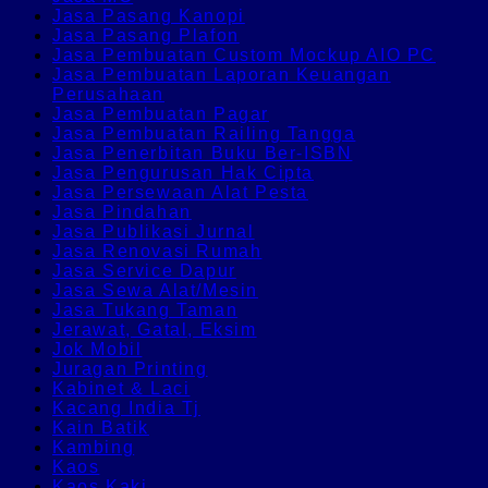
Jasa Pasang Kanopi
Jasa Pasang Plafon
Jasa Pembuatan Custom Mockup AIO PC
Jasa Pembuatan Laporan Keuangan
Perusahaan
Jasa Pembuatan Pagar
Jasa Pembuatan Railing Tangga
Jasa Penerbitan Buku Ber-ISBN
Jasa Pengurusan Hak Cipta
Jasa Persewaan Alat Pesta
Jasa Pindahan
Jasa Publikasi Jurnal
Jasa Renovasi Rumah
Jasa Service Dapur
Jasa Sewa Alat/Mesin
Jasa Tukang Taman
Jerawat, Gatal, Eksim
Jok Mobil
Juragan Printing
Kabinet & Laci
Kacang India Tj
Kain Batik
Kambing
Kaos
Kaos Kaki