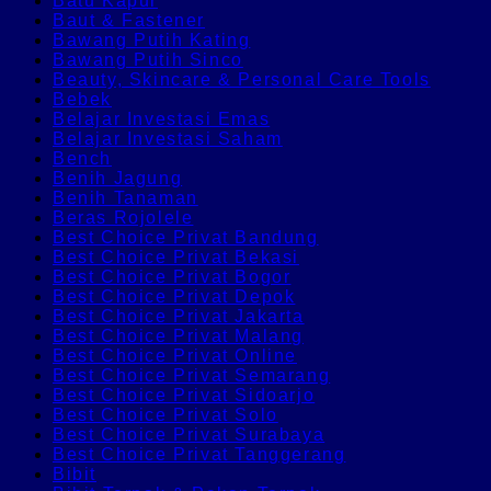
Batu Kapur
Baut & Fastener
Bawang Putih Kating
Bawang Putih Sinco
Beauty, Skincare & Personal Care Tools
Bebek
Belajar Investasi Emas
Belajar Investasi Saham
Bench
Benih Jagung
Benih Tanaman
Beras Rojolele
Best Choice Privat Bandung
Best Choice Privat Bekasi
Best Choice Privat Bogor
Best Choice Privat Depok
Best Choice Privat Jakarta
Best Choice Privat Malang
Best Choice Privat Online
Best Choice Privat Semarang
Best Choice Privat Sidoarjo
Best Choice Privat Solo
Best Choice Privat Surabaya
Best Choice Privat Tanggerang
Bibit