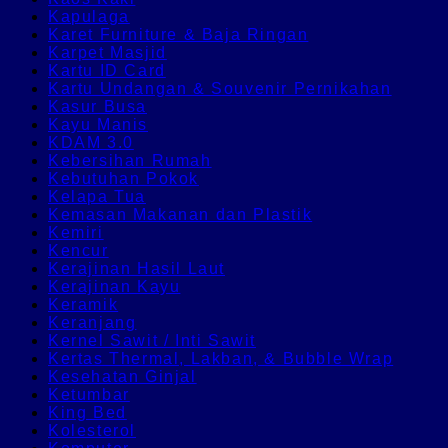
Kapulaga
Karet Furniture & Baja Ringan
Karpet Masjid
Kartu ID Card
Kartu Undangan & Souvenir Pernikahan
Kasur Busa
Kayu Manis
KDAM 3.0
Kebersihan Rumah
Kebutuhan Pokok
Kelapa Tua
Kemasan Makanan dan Plastik
Kemiri
Kencur
Kerajinan Hasil Laut
Kerajinan Kayu
Keramik
Keranjang
Kernel Sawit / Inti Sawit
Kertas Thermal, Lakban, & Bubble Wrap
Kesehatan Ginjal
Ketumbar
King Bed
Kolesterol