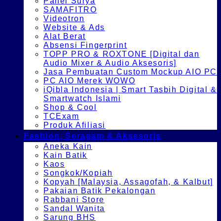
Panel Surya
SAMAFITRO
Videotron
Website & Ads
Alat Berat
Absensi Fingerprint
TOPP PRO & ROXTONE [Digital dan
Audio Mixer & Audio Aksesoris]
Jasa Pembuatan Custom Mockup AIO PC
PC AIO Merek WOWO
iQibla Indonesia | Smart Tasbih Digital &
Smartwatch Islami
Shop & Cool
TCExam
Produk Afiliasi
Fashion, Seragam & Aksesoris
Aneka Kain
Kain Batik
Kaos
Songkok/Kopiah
Kopyah [Malaysia, Assagofah, & Kalbut]
Pakaian Batik Pekalongan
Rabbani Store
Sandal Wanita
Sarung BHS