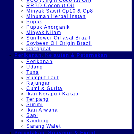
VCO (Virgin Coconut Oil)
RRBD Coconut Oil
Minyak Sawit Cp10 & Cp8
Minuman Herbal Instan
Pupuk
Pupuk Anorganik
Minyak Nilam
Sunflower Oil asal Brazil
Soybean Oil Origin Brazil
Cocopeat
Perikanan, Kelautan & Peternakan
Perikanan
Udang
Tuna
Rumput Laut
Rajungan
Cumi & Gurita
Ikan Kerapu / Kakap
Teripang
Surimi
Ikan Arwana
Sapi
Kambing
Sarang Walet
Percetakan, Souvenir & Event