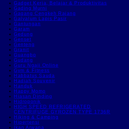
Gadget Kerja, Belajar & Produktivitas
Gading Murni
Gagang Cengkeh Rajang
Galvalum Lapis Pasir
Gantungan
Garam
Gedung
Genset
Genteng
Granit
Guangbo
Gudang
Guru Ngaji Online
Gym & Fitness
Habbatus Sauda
Hadiah Souvenir
Handuk
Happy Momo
Hiasan Dinding
Hidroponik
HIGH SPEED REFRIGERATED
CENTRIFUGE GYROZEN TYPE 1736R
Hiking & Camping
Hipertensi
Ikan Arwana