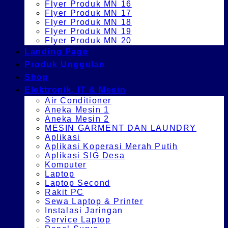
Flyer Produk MN 16
Flyer Produk MN 17
Flyer Produk MN 18
Flyer Produk MN 19
Flyer Produk MN 20
Landing Page
Produk Unggulan
Shop
Elektronik, IT & Mesin
Air Conditioner
Aneka Mesin 1
Aneka Mesin 2
MESIN GARMENT DAN LAUNDRY
Aplikasi
Aplikasi Koperasi Merah Putih
Aplikasi SIG Desa
Komputer
Laptop
Laptop Second
Rakit PC
Sewa Laptop & Printer
Instalasi Jaringan
Service Laptop