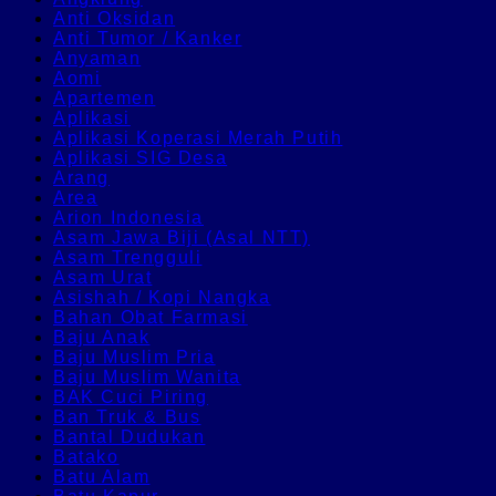
Anti Oksidan
Anti Tumor / Kanker
Anyaman
Aomi
Apartemen
Aplikasi
Aplikasi Koperasi Merah Putih
Aplikasi SIG Desa
Arang
Area
Arion Indonesia
Asam Jawa Biji (Asal NTT)
Asam Trengguli
Asam Urat
Asishah / Kopi Nangka
Bahan Obat Farmasi
Baju Anak
Baju Muslim Pria
Baju Muslim Wanita
BAK Cuci Piring
Ban Truk & Bus
Bantal Dudukan
Batako
Batu Alam