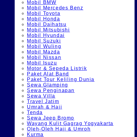
Mobil BMW
Mobil Mercedes Benz
Mobil Toyota
Mobil Honda
Mobil Daihatsu
Mobil Mitsubishi
Mobil Hyundai
Mobil Suzuki
Mobil Wuling
Mobil Mazda
Mobil Nissan
Mobil Isuzu
Motor & Sepeda Listrik
Paket Alat Band
Paket Tour Keliling Dunia
Sewa Glamping
Sewa Penginapan
Sewa Villa
Travel Jatim
Umrah & Haji
Tenda
Sewa Jeep Bromo
Wayang Kulit Gagrag Yogyakarta
Oleh-Oleh Haji & Umroh
Kurma