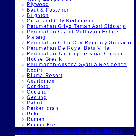
Plywood
Baut & Fastener
Brighton
CitraLand City Kedamean
Perumahan Griyo Taman Asri Sidoarjo
Perumahan Grand Multazam Estate
Malang
Perumahan Citra City Regency Sidoarjo
Perumahan De Royal Batu Villa
Perumahan Tanjung Bersinar Cluster
House Gresik
Perumahan Ahsana Syafila Residence
Kediri
Riuma Resort
Apartemen
Condotel
Gudang
Gedung
Pabrik
Perkantoran
Ruko
Rumah
Rumah Kost
Laboratorium, Kesehatan & Pendidikan