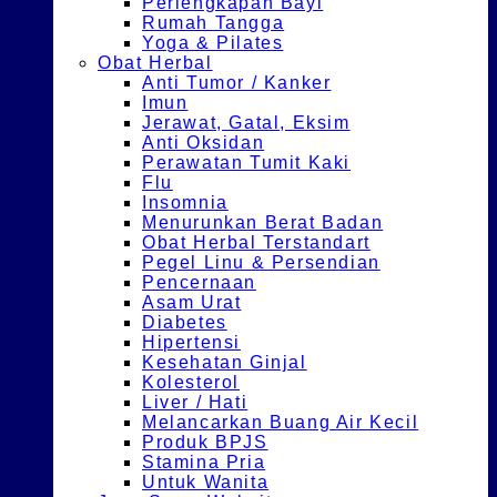
Perlengkapan Bayi
Rumah Tangga
Yoga & Pilates
Obat Herbal
Anti Tumor / Kanker
Imun
Jerawat, Gatal, Eksim
Anti Oksidan
Perawatan Tumit Kaki
Flu
Insomnia
Menurunkan Berat Badan
Obat Herbal Terstandart
Pegel Linu & Persendian
Pencernaan
Asam Urat
Diabetes
Hipertensi
Kesehatan Ginjal
Kolesterol
Liver / Hati
Melancarkan Buang Air Kecil
Produk BPJS
Stamina Pria
Untuk Wanita