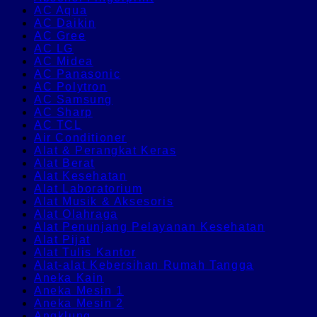
AC Aqua
AC Daikin
AC Gree
AC LG
AC Midea
AC Panasonic
AC Polytron
AC Samsung
AC Sharp
AC TCL
Air Conditioner
Alat & Perangkat Keras
Alat Berat
Alat Kesehatan
Alat Laboratorium
Alat Musik & Aksesoris
Alat Olahraga
Alat Penunjang Pelayanan Kesehatan
Alat Pijat
Alat Tulis Kantor
Alat-alat Kebersihan Rumah Tangga
Aneka Kain
Aneka Mesin 1
Aneka Mesin 2
Angklung