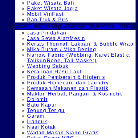
Paket Wisata Bali
Paket Wisata Jogja
Mobil VinFast
Ban Truk & Bus
Produk Industri, Packaging & Jasa Umum
Jasa Pindahan
Jasa Sewa Alat/Mesin
Kertas Thermal, Lakban, & Bubble Wrap
Mika Buram / Mika Bening
Narrow Fabric (Webbing, Karet Elastic,
Talikur/Rope, Tali Masker)
Webbing Sabuk
Kerajinan Hasil Laut
Produk Pembersih & Higienis
Produk Homecare dan Laundry
Kemasan Makanan dan Plastik
Maklon Herbal, Pangan, & Kosmetik
Dolomit
Batu Kapur
Tepung Terigu
Garam
Handuk
Nasi Kotak
Wadah Makan Siang Gratis