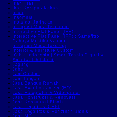
Ikan Hias
Ikan Kerapu / Kakap
Imun
Insomnia
Instalasi Jaringan
Integrasi Muda Teknologi
Interactive Flat Panel (IFP)
Interactive Flat Panel (IFP) : Samafitro
Cahaya Mustika Vannoe
Integrasi Muda Tekologi
Interior & Furniture Custom
iQibla Indonesia | Smart Tasbih Digital &
Smartwatch Islami
Jagung
Jahe
Jam Custom
Jam Tangan
Jasa Bangun Rumah
Jasa Event organizer (EO)
Jasa Fotografer & Videografer
Jasa Konstruksi & Renovasi
Jasa Konsultasi Bisnis
Jasa Legalitas & HKI
Jasa Legalitas & Perizinan Bisnis
Jasa MC