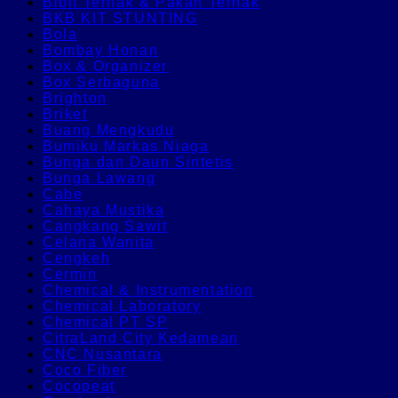
Bibit Ternak & Pakan Ternak
BKB KIT STUNTING
Bola
Bombay Honan
Box & Organizer
Box Serbaguna
Brighton
Briket
Buang Mengkudu
Bumiku Markas Niaga
Bunga dan Daun Sintetis
Bunga Lawang
Cabe
Cahaya Mustika
Cangkang Sawit
Celana Wanita
Cengkeh
Cermin
Chemical & Instrumentation
Chemical Laboratory
Chemical PT SP
CitraLand City Kedamean
CNC Nusantara
Coco Fiber
Cocopeat