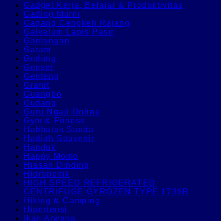
Gadget Kerja, Belajar & Produktivitas
Gading Murni
Gagang Cengkeh Rajang
Galvalum Lapis Pasir
Gantungan
Garam
Gedung
Genset
Genteng
Granit
Guangbo
Gudang
Guru Ngaji Online
Gym & Fitness
Habbatus Sauda
Hadiah Souvenir
Handuk
Happy Momo
Hiasan Dinding
Hidroponik
HIGH SPEED REFRIGERATED
CENTRIFUGE GYROZEN TYPE 1736R
Hiking & Camping
Hipertensi
Ikan Arwana