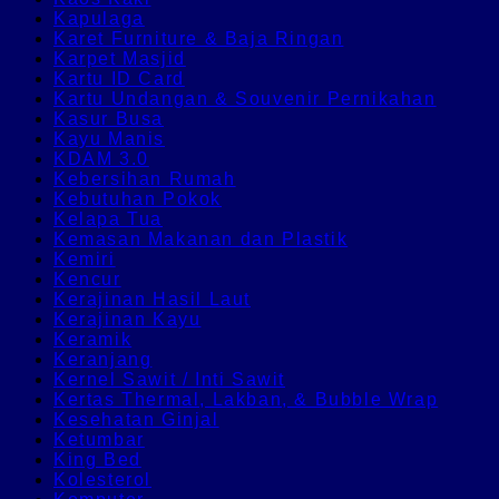
Kapulaga
Karet Furniture & Baja Ringan
Karpet Masjid
Kartu ID Card
Kartu Undangan & Souvenir Pernikahan
Kasur Busa
Kayu Manis
KDAM 3.0
Kebersihan Rumah
Kebutuhan Pokok
Kelapa Tua
Kemasan Makanan dan Plastik
Kemiri
Kencur
Kerajinan Hasil Laut
Kerajinan Kayu
Keramik
Keranjang
Kernel Sawit / Inti Sawit
Kertas Thermal, Lakban, & Bubble Wrap
Kesehatan Ginjal
Ketumbar
King Bed
Kolesterol