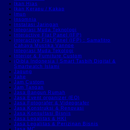
Ikan Hias
Ikan Kerapu / Kakap
Imun
Insomnia
Instalasi Jaringan
Integrasi Muda Teknologi
Interactive Flat Panel (IFP)
Interactive Flat Panel (IFP) : Samafitro
Cahaya Mustika Vannoe
Integrasi Muda Tekologi
Interior & Furniture Custom
iQibla Indonesia | Smart Tasbih Digital &
Smartwatch Islami
Jagung
Jahe
Jam Custom
Jam Tangan
Jasa Bangun Rumah
Jasa Event organizer (EO)
Jasa Fotografer & Videografer
Jasa Konstruksi & Renovasi
Jasa Konsultasi Bisnis
Jasa Legalitas & HKI
Jasa Legalitas & Perizinan Bisnis
Jasa MC