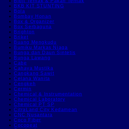
Bibit Ternak & Pakan Ternak
BKB KIT STUNTING
Bola
Bombay Honan
Box & Organizer
Box Serbaguna
Brighton
Briket
Buang Mengkudu
Bumiku Markas Niaga
Bunga dan Daun Sintetis
Bunga Lawang
Cabe
Cahaya Mustika
Cangkang Sawit
Celana Wanita
Cengkeh
Cermin
Chemical & Instrumentation
Chemical Laboratory
Chemical PT SP
CitraLand City Kedamean
CNC Nusantara
Coco Fiber
Cocopeat