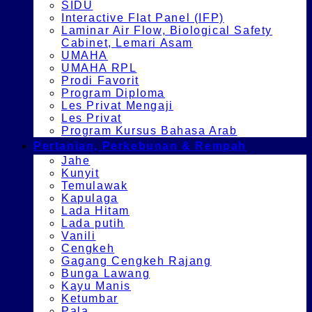
SIDU
Interactive Flat Panel (IFP)
Laminar Air Flow, Biological Safety
Cabinet, Lemari Asam
UMAHA
UMAHA RPL
Prodi Favorit
Program Diploma
Les Privat Mengaji
Les Privat
Program Kursus Bahasa Arab
Pertanian, Perkebunan & Rempah
Jahe
Kunyit
Temulawak
Kapulaga
Lada Hitam
Lada putih
Vanili
Cengkeh
Gagang Cengkeh Rajang
Bunga Lawang
Kayu Manis
Ketumbar
Pala