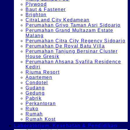
Plywood
Baut & Fastener
Brighton
CitraLand City Kedamean
Perumahan Griyo Taman Asri Sidoarjo
Perumahan Grand Multazam Estate
Malang
Perumahan Citra City Regency Sidoarjo
Perumahan De Royal Batu Villa
Perumahan Tanjung Bersinar Cluster
House Gresik
Perumahan Ahsana Syafila Residence
Kediri
Riuma Resort
Apartemen
Condotel
Gudang
Gedung
Pabrik
Perkantoran
Ruko
Rumah
Rumah Kost
Laboratorium, Kesehatan & Pendidikan