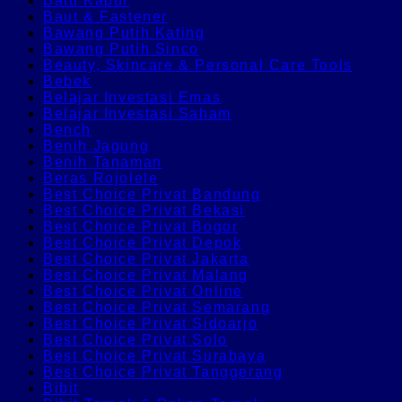
Batu Kapur
Baut & Fastener
Bawang Putih Kating
Bawang Putih Sinco
Beauty, Skincare & Personal Care Tools
Bebek
Belajar Investasi Emas
Belajar Investasi Saham
Bench
Benih Jagung
Benih Tanaman
Beras Rojolele
Best Choice Privat Bandung
Best Choice Privat Bekasi
Best Choice Privat Bogor
Best Choice Privat Depok
Best Choice Privat Jakarta
Best Choice Privat Malang
Best Choice Privat Online
Best Choice Privat Semarang
Best Choice Privat Sidoarjo
Best Choice Privat Solo
Best Choice Privat Surabaya
Best Choice Privat Tanggerang
Bibit