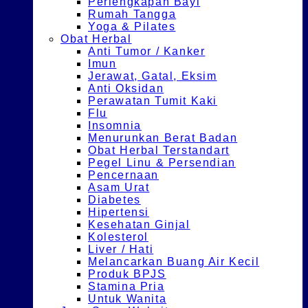
Perlengkapan Bayi
Rumah Tangga
Yoga & Pilates
Obat Herbal
Anti Tumor / Kanker
Imun
Jerawat, Gatal, Eksim
Anti Oksidan
Perawatan Tumit Kaki
Flu
Insomnia
Menurunkan Berat Badan
Obat Herbal Terstandart
Pegel Linu & Persendian
Pencernaan
Asam Urat
Diabetes
Hipertensi
Kesehatan Ginjal
Kolesterol
Liver / Hati
Melancarkan Buang Air Kecil
Produk BPJS
Stamina Pria
Untuk Wanita