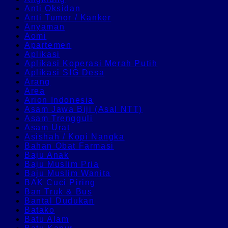
Anti Oksidan
Anti Tumor / Kanker
Anyaman
Aomi
Apartemen
Aplikasi
Aplikasi Koperasi Merah Putih
Aplikasi SIG Desa
Arang
Area
Arion Indonesia
Asam Jawa Biji (Asal NTT)
Asam Trengguli
Asam Urat
Asishah / Kopi Nangka
Bahan Obat Farmasi
Baju Anak
Baju Muslim Pria
Baju Muslim Wanita
BAK Cuci Piring
Ban Truk & Bus
Bantal Dudukan
Batako
Batu Alam