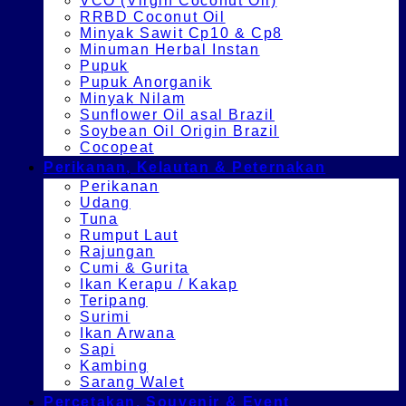
VCO (Virgin Coconut Oil)
RRBD Coconut Oil
Minyak Sawit Cp10 & Cp8
Minuman Herbal Instan
Pupuk
Pupuk Anorganik
Minyak Nilam
Sunflower Oil asal Brazil
Soybean Oil Origin Brazil
Cocopeat
Perikanan, Kelautan & Peternakan
Perikanan
Udang
Tuna
Rumput Laut
Rajungan
Cumi & Gurita
Ikan Kerapu / Kakap
Teripang
Surimi
Ikan Arwana
Sapi
Kambing
Sarang Walet
Percetakan, Souvenir & Event