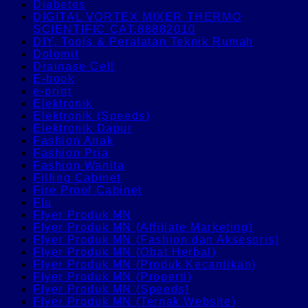
Diabetes
DIGITAL VORTEX MIXER THERMO
SCIENTIFIC CAT.88882010
DIY, Tools & Peralatan Teknik Rumah
Dolomit
Drainase Cell
E-book
e-print
Elektronik
Elektronik (Speeds)
Elektronik Dapur
Fashion Anak
Fashion Pria
Fashion Wanita
Filling Cabinet
Fire Proof Cabinet
Flu
Flyer Produk MN
Flyer Produk MN (Affiliate Marketing)
Flyer Produk MN (Fashion dan Aksesoris)
Flyer Produk MN (Obat Herbal)
Flyer Produk MN (Produk Kecantikan)
Flyer Produk MN (Properti)
Flyer Produk MN (Speeds)
Flyer Produk MN (Ternak Website)