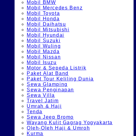
Mobil BMW
Mobil Mercedes Benz
Mobil Toyota
Mobil Honda
Mobil Daihatsu
Mobil Mitsubishi
Mobil Hyundai
Mobil Suzuki
Mobil Wuling
Mobil Mazda
Mobil Nissan
Mobil Isuzu
Motor & Sepeda Listrik
Paket Alat Band
Paket Tour Keliling Dunia
Sewa Glamping
Sewa Penginapan
Sewa Villa
Travel Jatim
Umrah & Haji
Tenda
Sewa Jeep Bromo
Wayang Kulit Gagrag Yogyakarta
Oleh-Oleh Haji & Umroh
Kurma