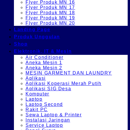
Flyer Produk MN 16
Flyer Produk MN 17
Flyer Produk MN 18
Flyer Produk MN 19
Flyer Produk MN 20
Landing Page
Produk Unggulan
Shop
Elektronik, IT & Mesin
Air Conditioner
Aneka Mesin 1
Aneka Mesin 2
MESIN GARMENT DAN LAUNDRY
Aplikasi
Aplikasi Koperasi Merah Putih
Aplikasi SIG Desa
Komputer
Laptop
Laptop Second
Rakit PC
Sewa Laptop & Printer
Instalasi Jaringan
Service Laptop