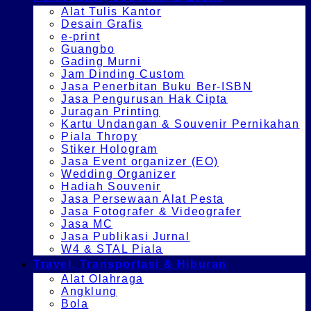
Alat Tulis Kantor
Desain Grafis
e-print
Guangbo
Gading Murni
Jam Dinding Custom
Jasa Penerbitan Buku Ber-ISBN
Jasa Pengurusan Hak Cipta
Juragan Printing
Kartu Undangan & Souvenir Pernikahan
Piala Thropy
Stiker Hologram
Jasa Event organizer (EO)
Wedding Organizer
Hadiah Souvenir
Jasa Persewaan Alat Pesta
Jasa Fotografer & Videografer
Jasa MC
Jasa Publikasi Jurnal
W4 & STAL Piala
Travel, Transportasi & Hiburan
Alat Olahraga
Angklung
Bola