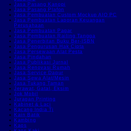
Jasa Pasang Kanopi
Jasa Pasang Plafon
Jasa Pembuatan Custom Mockup AIO PC
Jasa Pembuatan Laporan Keuangan
Perusahaan
Jasa Pembuatan Pagar
Jasa Pembuatan Railing Tangga
Jasa Penerbitan Buku Ber-ISBN
Jasa Pengurusan Hak Cipta
Jasa Persewaan Alat Pesta
Jasa Pindahan
Jasa Publikasi Jurnal
Jasa Renovasi Rumah
Jasa Service Dapur
Jasa Sewa Alat/Mesin
Jasa Tukang Taman
Jerawat, Gatal, Eksim
Jok Mobil
Juragan Printing
Kabinet & Laci
Kacang India Tj
Kain Batik
Kambing
Kaos
Kaos Kaki