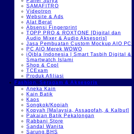
Panel Surya
SAMAFITRO
Videotron
Website & Ads
Alat Berat
Absensi Fingerprint
TOPP PRO & ROXTONE [Digital dan
Audio Mixer & Audio Aksesoris]
Jasa Pembuatan Custom Mockup AIO PC
PC AIO Merek WOWO
iQibla Indonesia | Smart Tasbih Digital &
Smartwatch Islami
Shop & Cool
TCExam
Produk Afiliasi
Fashion, Seragam & Aksesoris
Aneka Kain
Kain Batik
Kaos
Songkok/Kopiah
Kopyah [Malaysia, Assagofah, & Kalbut]
Pakaian Batik Pekalongan
Rabbani Store
Sandal Wanita
Sarung BHS