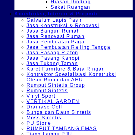
Hiasan Dinding
Sekat Ruangan
Konstruksi, Interior & Properti
Galvalum Lapis Pasir
Jasa Konstruksi & Renovasi
Jasa Bangun Rumah
Jasa Renovasi Rumah
Jasa Pembuatan Pagar
Jasa Pembuatan Railing Tangga
Jasa Pasang Plafon
Jasa Pasang Kanopi
Jasa Tukang Taman
Karet Furniture & Baja Ringan
Kontraktor Spesialisasi Konstruksi
Clean Room dan AHU
Rumput Sintetis Group
Rumput Sintetis
Vinyl Sport
VERTIKAL GARDEN
Drainase Cell
Bunga dan Daun Sintetis
Moss Sintetis
PU Stone
RUMPUT TAMBANG EMAS
Tiang Lampu PJU