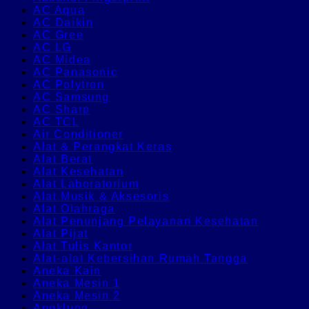
AC Aqua
AC Daikin
AC Gree
AC LG
AC Midea
AC Panasonic
AC Polytron
AC Samsung
AC Sharp
AC TCL
Air Conditioner
Alat & Perangkat Keras
Alat Berat
Alat Kesehatan
Alat Laboratorium
Alat Musik & Aksesoris
Alat Olahraga
Alat Penunjang Pelayanan Kesehatan
Alat Pijat
Alat Tulis Kantor
Alat-alat Kebersihan Rumah Tangga
Aneka Kain
Aneka Mesin 1
Aneka Mesin 2
Angklung