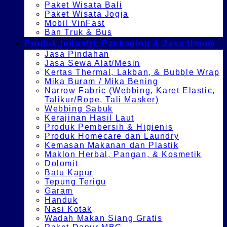
Paket Wisata Bali
Paket Wisata Jogja
Mobil VinFast
Ban Truk & Bus
Produk Industri, Packaging & Jasa Umum
Jasa Pindahan
Jasa Sewa Alat/Mesin
Kertas Thermal, Lakban, & Bubble Wrap
Mika Buram / Mika Bening
Narrow Fabric (Webbing, Karet Elastic,
Talikur/Rope, Tali Masker)
Webbing Sabuk
Kerajinan Hasil Laut
Produk Pembersih & Higienis
Produk Homecare dan Laundry
Kemasan Makanan dan Plastik
Maklon Herbal, Pangan, & Kosmetik
Dolomit
Batu Kapur
Tepung Terigu
Garam
Handuk
Nasi Kotak
Wadah Makan Siang Gratis