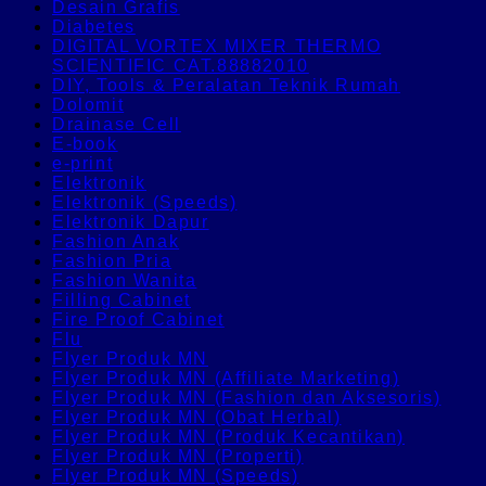
Desain Grafis
Diabetes
DIGITAL VORTEX MIXER THERMO
SCIENTIFIC CAT.88882010
DIY, Tools & Peralatan Teknik Rumah
Dolomit
Drainase Cell
E-book
e-print
Elektronik
Elektronik (Speeds)
Elektronik Dapur
Fashion Anak
Fashion Pria
Fashion Wanita
Filling Cabinet
Fire Proof Cabinet
Flu
Flyer Produk MN
Flyer Produk MN (Affiliate Marketing)
Flyer Produk MN (Fashion dan Aksesoris)
Flyer Produk MN (Obat Herbal)
Flyer Produk MN (Produk Kecantikan)
Flyer Produk MN (Properti)
Flyer Produk MN (Speeds)