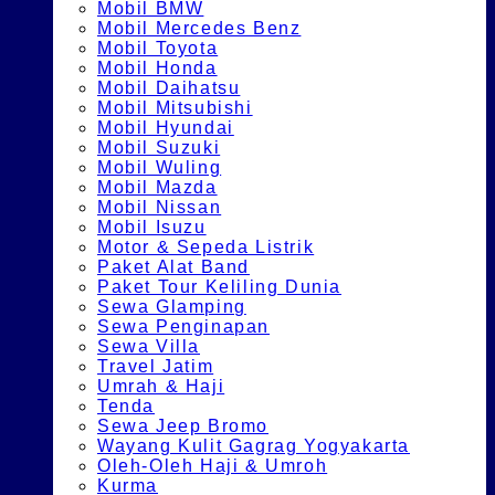
Mobil BMW
Mobil Mercedes Benz
Mobil Toyota
Mobil Honda
Mobil Daihatsu
Mobil Mitsubishi
Mobil Hyundai
Mobil Suzuki
Mobil Wuling
Mobil Mazda
Mobil Nissan
Mobil Isuzu
Motor & Sepeda Listrik
Paket Alat Band
Paket Tour Keliling Dunia
Sewa Glamping
Sewa Penginapan
Sewa Villa
Travel Jatim
Umrah & Haji
Tenda
Sewa Jeep Bromo
Wayang Kulit Gagrag Yogyakarta
Oleh-Oleh Haji & Umroh
Kurma