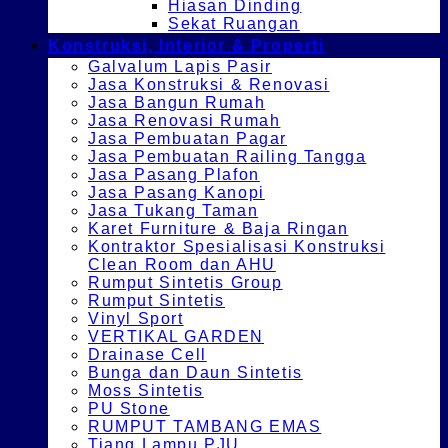
Hiasan Dinding
Sekat Ruangan
Konstruksi, Interior & Properti
Galvalum Lapis Pasir
Jasa Konstruksi & Renovasi
Jasa Bangun Rumah
Jasa Renovasi Rumah
Jasa Pembuatan Pagar
Jasa Pembuatan Railing Tangga
Jasa Pasang Plafon
Jasa Pasang Kanopi
Jasa Tukang Taman
Karet Furniture & Baja Ringan
Kontraktor Spesialisasi Konstruksi
Clean Room dan AHU
Rumput Sintetis Group
Rumput Sintetis
Vinyl Sport
VERTIKAL GARDEN
Drainase Cell
Bunga dan Daun Sintetis
Moss Sintetis
PU Stone
RUMPUT TAMBANG EMAS
Tiang Lampu PJU