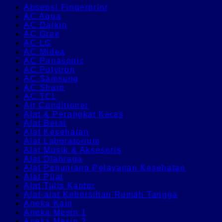
Absensi Fingerprint
AC Aqua
AC Daikin
AC Gree
AC LG
AC Midea
AC Panasonic
AC Polytron
AC Samsung
AC Sharp
AC TCL
Air Conditioner
Alat & Perangkat Keras
Alat Berat
Alat Kesehatan
Alat Laboratorium
Alat Musik & Aksesoris
Alat Olahraga
Alat Penunjang Pelayanan Kesehatan
Alat Pijat
Alat Tulis Kantor
Alat-alat Kebersihan Rumah Tangga
Aneka Kain
Aneka Mesin 1
Aneka Mesin 2