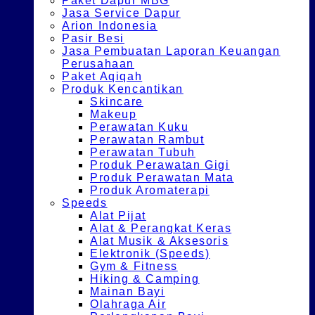
Paket Dapur MBG
Jasa Service Dapur
Arion Indonesia
Pasir Besi
Jasa Pembuatan Laporan Keuangan
Perusahaan
Paket Aqiqah
Produk Kencantikan
Skincare
Makeup
Perawatan Kuku
Perawatan Rambut
Perawatan Tubuh
Produk Perawatan Gigi
Produk Perawatan Mata
Produk Aromaterapi
Speeds
Alat Pijat
Alat & Perangkat Keras
Alat Musik & Aksesoris
Elektronik (Speeds)
Gym & Fitness
Hiking & Camping
Mainan Bayi
Olahraga Air