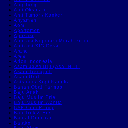
Angklung
Anti Oksidan
Anti Tumor / Kanker
Anyaman
Aomi
Apartemen
Aplikasi
Aplikasi Koperasi Merah Putih
Aplikasi SIG Desa
Arang
Area
Arion Indonesia
Asam Jawa Biji (Asal NTT)
Asam Trengguli
Asam Urat
Asishah / Kopi Nangka
Bahan Obat Farmasi
Baju Anak
Baju Muslim Pria
Baju Muslim Wanita
BAK Cuci Piring
Ban Truk & Bus
Bantal Dudukan
Batako