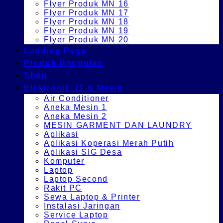
Flyer Produk MN 16
Flyer Produk MN 17
Flyer Produk MN 18
Flyer Produk MN 19
Flyer Produk MN 20
Landing Page
Produk Unggulan
Shop
Elektronik, IT & Mesin
Air Conditioner
Aneka Mesin 1
Aneka Mesin 2
MESIN GARMENT DAN LAUNDRY
Aplikasi
Aplikasi Koperasi Merah Putih
Aplikasi SIG Desa
Komputer
Laptop
Laptop Second
Rakit PC
Sewa Laptop & Printer
Instalasi Jaringan
Service Laptop