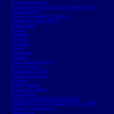
Furniture Kantor
Gadget Kerja, Belajar & Produktivitas
Gading Murni
Gagang Cengkeh Rajang
Galvalum Lapis Pasir
Gantungan
Garam
Gedung
Genset
Genteng
Granit
Guangbo
Gudang
Guru Ngaji Online
Gym & Fitness
Habbatus Sauda
Hadiah Souvenir
Handuk
Happy Momo
Hiasan Dinding
Hidroponik
HIGH SPEED REFRIGERATED
CENTRIFUGE GYROZEN TYPE 1736R
Hiking & Camping
Hipertensi