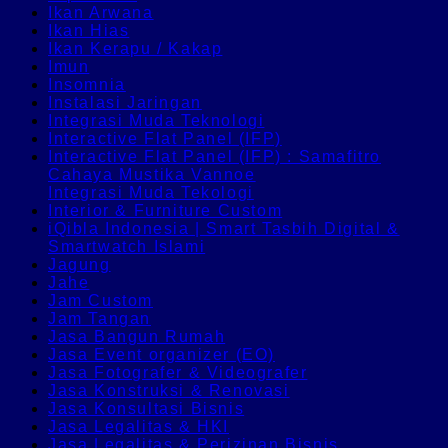
Ikan Arwana
Ikan Hias
Ikan Kerapu / Kakap
Imun
Insomnia
Instalasi Jaringan
Integrasi Muda Teknologi
Interactive Flat Panel (IFP)
Interactive Flat Panel (IFP) : Samafitro
Cahaya Mustika Vannoe
Integrasi Muda Tekologi
Interior & Furniture Custom
iQibla Indonesia | Smart Tasbih Digital &
Smartwatch Islami
Jagung
Jahe
Jam Custom
Jam Tangan
Jasa Bangun Rumah
Jasa Event organizer (EO)
Jasa Fotografer & Videografer
Jasa Konstruksi & Renovasi
Jasa Konsultasi Bisnis
Jasa Legalitas & HKI
Jasa Legalitas & Perizinan Bisnis