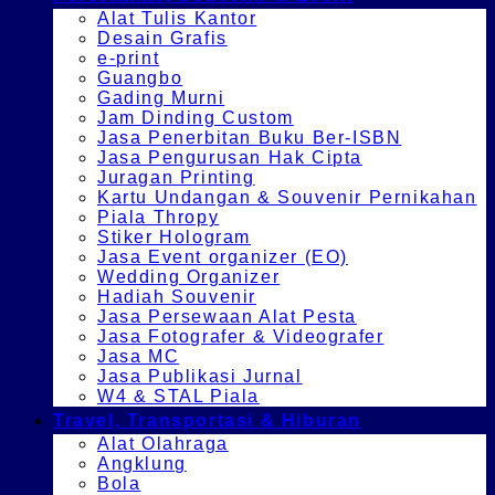
Alat Tulis Kantor
Desain Grafis
e-print
Guangbo
Gading Murni
Jam Dinding Custom
Jasa Penerbitan Buku Ber-ISBN
Jasa Pengurusan Hak Cipta
Juragan Printing
Kartu Undangan & Souvenir Pernikahan
Piala Thropy
Stiker Hologram
Jasa Event organizer (EO)
Wedding Organizer
Hadiah Souvenir
Jasa Persewaan Alat Pesta
Jasa Fotografer & Videografer
Jasa MC
Jasa Publikasi Jurnal
W4 & STAL Piala
Travel, Transportasi & Hiburan
Alat Olahraga
Angklung
Bola