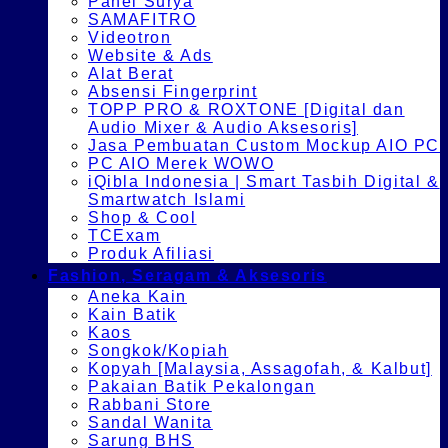
Panel Surya
SAMAFITRO
Videotron
Website & Ads
Alat Berat
Absensi Fingerprint
TOPP PRO & ROXTONE [Digital dan
Audio Mixer & Audio Aksesoris]
Jasa Pembuatan Custom Mockup AIO PC
PC AIO Merek WOWO
iQibla Indonesia | Smart Tasbih Digital &
Smartwatch Islami
Shop & Cool
TCExam
Produk Afiliasi
Fashion, Seragam & Aksesoris
Aneka Kain
Kain Batik
Kaos
Songkok/Kopiah
Kopyah [Malaysia, Assagofah, & Kalbut]
Pakaian Batik Pekalongan
Rabbani Store
Sandal Wanita
Sarung BHS