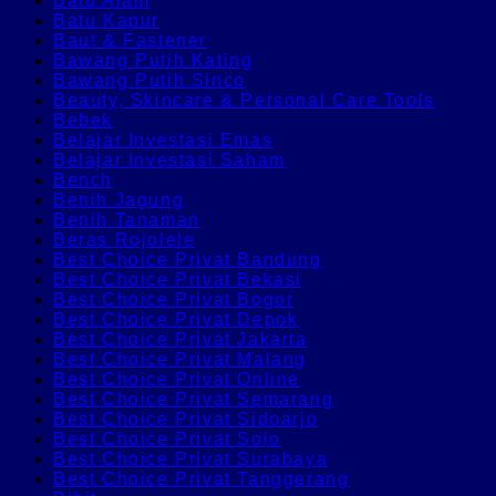
Batu Alam
Batu Kapur
Baut & Fastener
Bawang Putih Kating
Bawang Putih Sinco
Beauty, Skincare & Personal Care Tools
Bebek
Belajar Investasi Emas
Belajar Investasi Saham
Bench
Benih Jagung
Benih Tanaman
Beras Rojolele
Best Choice Privat Bandung
Best Choice Privat Bekasi
Best Choice Privat Bogor
Best Choice Privat Depok
Best Choice Privat Jakarta
Best Choice Privat Malang
Best Choice Privat Online
Best Choice Privat Semarang
Best Choice Privat Sidoarjo
Best Choice Privat Solo
Best Choice Privat Surabaya
Best Choice Privat Tanggerang