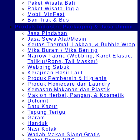
Paket Wisata Bali
Paket Wisata Jogja
Mobil VinFast
Ban Truk & Bus
Produk Industri, Packaging & Jasa Umum
Jasa Pindahan
Jasa Sewa Alat/Mesin
Kertas Thermal, Lakban, & Bubble Wrap
Mika Buram / Mika Bening
Narrow Fabric (Webbing, Karet Elastic,
Talikur/Rope, Tali Masker)
Webbing Sabuk
Kerajinan Hasil Laut
Produk Pembersih & Higienis
Produk Homecare dan Laundry
Kemasan Makanan dan Plastik
Maklon Herbal, Pangan, & Kosmetik
Dolomit
Batu Kapur
Tepung Terigu
Garam
Handuk
Nasi Kotak
Wadah Makan Siang Gratis