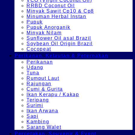
VCO (Virgin Coconut Oil)
RRBD Coconut Oil
Minyak Sawit Cp10 & Cp8
Minuman Herbal Instan
Pupuk
Pupuk Anorganik
Minyak Nilam
Sunflower Oil asal Brazil
Soybean Oil Origin Brazil
Cocopeat
Perikanan, Kelautan & Peternakan
Perikanan
Udang
Tuna
Rumput Laut
Rajungan
Cumi & Gurita
Ikan Kerapu / Kakap
Teripang
Surimi
Ikan Arwana
Sapi
Kambing
Sarang Walet
Percetakan, Souvenir & Event