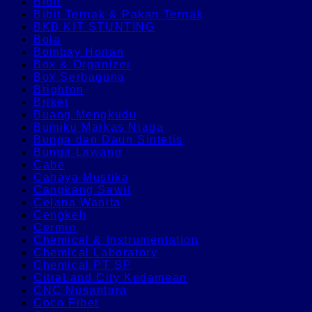
Bibit
Bibit Ternak & Pakan Ternak
BKB KIT STUNTING
Bola
Bombay Honan
Box & Organizer
Box Serbaguna
Brighton
Briket
Buang Mengkudu
Bumiku Markas Niaga
Bunga dan Daun Sintetis
Bunga Lawang
Cabe
Cahaya Mustika
Cangkang Sawit
Celana Wanita
Cengkeh
Cermin
Chemical & Instrumentation
Chemical Laboratory
Chemical PT SP
CitraLand City Kedamean
CNC Nusantara
Coco Fiber