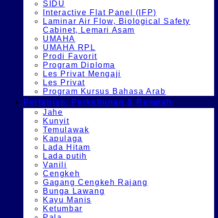
SIDU
Interactive Flat Panel (IFP)
Laminar Air Flow, Biological Safety
Cabinet, Lemari Asam
UMAHA
UMAHA RPL
Prodi Favorit
Program Diploma
Les Privat Mengaji
Les Privat
Program Kursus Bahasa Arab
Pertanian, Perkebunan & Rempah
Jahe
Kunyit
Temulawak
Kapulaga
Lada Hitam
Lada putih
Vanili
Cengkeh
Gagang Cengkeh Rajang
Bunga Lawang
Kayu Manis
Ketumbar
Pala