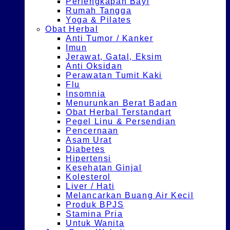
Perlengkapan Bayi
Rumah Tangga
Yoga & Pilates
Obat Herbal
Anti Tumor / Kanker
Imun
Jerawat, Gatal, Eksim
Anti Oksidan
Perawatan Tumit Kaki
Flu
Insomnia
Menurunkan Berat Badan
Obat Herbal Terstandart
Pegel Linu & Persendian
Pencernaan
Asam Urat
Diabetes
Hipertensi
Kesehatan Ginjal
Kolesterol
Liver / Hati
Melancarkan Buang Air Kecil
Produk BPJS
Stamina Pria
Untuk Wanita