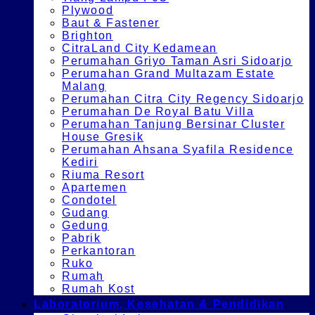
Plywood
Baut & Fastener
Brighton
CitraLand City Kedamean
Perumahan Griyo Taman Asri Sidoarjo
Perumahan Grand Multazam Estate
Malang
Perumahan Citra City Regency Sidoarjo
Perumahan De Royal Batu Villa
Perumahan Tanjung Bersinar Cluster
House Gresik
Perumahan Ahsana Syafila Residence
Kediri
Riuma Resort
Apartemen
Condotel
Gudang
Gedung
Pabrik
Perkantoran
Ruko
Rumah
Rumah Kost
Laboratorium, Kesehatan & Pendidikan