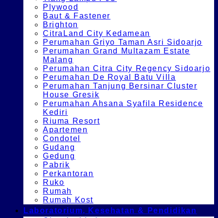
Plywood
Baut & Fastener
Brighton
CitraLand City Kedamean
Perumahan Griyo Taman Asri Sidoarjo
Perumahan Grand Multazam Estate
Malang
Perumahan Citra City Regency Sidoarjo
Perumahan De Royal Batu Villa
Perumahan Tanjung Bersinar Cluster
House Gresik
Perumahan Ahsana Syafila Residence
Kediri
Riuma Resort
Apartemen
Condotel
Gudang
Gedung
Pabrik
Perkantoran
Ruko
Rumah
Rumah Kost
Laboratorium, Kesehatan & Pendidikan