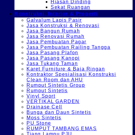
Hiasan Dinding
Sekat Ruangan
Konstruksi, Interior & Properti
Galvalum Lapis Pasir
Jasa Konstruksi & Renovasi
Jasa Bangun Rumah
Jasa Renovasi Rumah
Jasa Pembuatan Pagar
Jasa Pembuatan Railing Tangga
Jasa Pasang Plafon
Jasa Pasang Kanopi
Jasa Tukang Taman
Karet Furniture & Baja Ringan
Kontraktor Spesialisasi Konstruksi
Clean Room dan AHU
Rumput Sintetis Group
Rumput Sintetis
Vinyl Sport
VERTIKAL GARDEN
Drainase Cell
Bunga dan Daun Sintetis
Moss Sintetis
PU Stone
RUMPUT TAMBANG EMAS
Tiang Lampu PJU