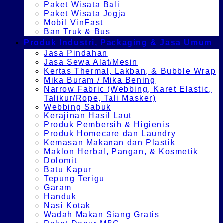
Paket Wisata Bali
Paket Wisata Jogja
Mobil VinFast
Ban Truk & Bus
Produk Industri, Packaging & Jasa Umum
Jasa Pindahan
Jasa Sewa Alat/Mesin
Kertas Thermal, Lakban, & Bubble Wrap
Mika Buram / Mika Bening
Narrow Fabric (Webbing, Karet Elastic,
Talikur/Rope, Tali Masker)
Webbing Sabuk
Kerajinan Hasil Laut
Produk Pembersih & Higienis
Produk Homecare dan Laundry
Kemasan Makanan dan Plastik
Maklon Herbal, Pangan, & Kosmetik
Dolomit
Batu Kapur
Tepung Terigu
Garam
Handuk
Nasi Kotak
Wadah Makan Siang Gratis