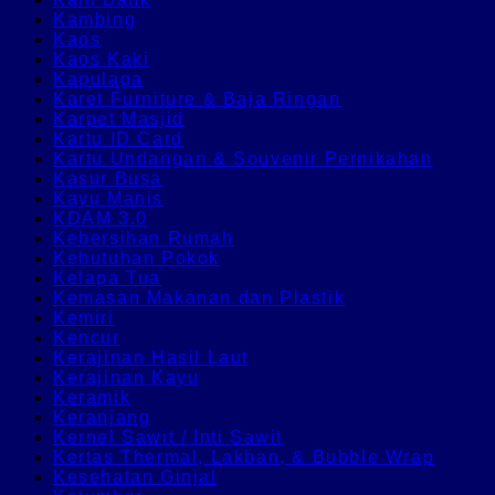
Kambing
Kaos
Kaos Kaki
Kapulaga
Karet Furniture & Baja Ringan
Karpet Masjid
Kartu ID Card
Kartu Undangan & Souvenir Pernikahan
Kasur Busa
Kayu Manis
KDAM 3.0
Kebersihan Rumah
Kebutuhan Pokok
Kelapa Tua
Kemasan Makanan dan Plastik
Kemiri
Kencur
Kerajinan Hasil Laut
Kerajinan Kayu
Keramik
Keranjang
Kernel Sawit / Inti Sawit
Kertas Thermal, Lakban, & Bubble Wrap
Kesehatan Ginjal