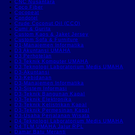
CNC Nusantara
Coco Fiber
Cocopeat
Condotel
Crude Coconut Oil (CCO)
Cumi & Gurita
Custom Kaos & Jaket Jersey
Custom Sofa & Furniture
D1-Manajemen Informatika
D3 Akuntansi UMAHA
D3 Perhotelan
D3 Teknik Komputer UMAHA
D3 Teknologi Laboratorium Medis UMAHA
D3-Akuntansi
D3-Kebidanan
D3-Manajemen Informatika
D3-Sistem Informasi
D3-Teknik Bangunan Kapal
D3-Teknik Elektronika
D3-Teknik Kelistrikan Kapal
D3-Teknik Permesinan Kapal
D3-Usaha Perjalanan Wisata
D4 Teknologi Laboratorium Medis UMAHA
D4 TLM UMAHA Jalur RPL
Damar Batu Meranti