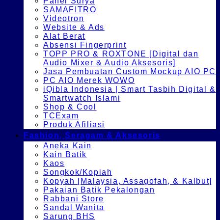
Panel Surya
SAMAFITRO
Videotron
Website & Ads
Alat Berat
Absensi Fingerprint
TOPP PRO & ROXTONE [Digital dan
Audio Mixer & Audio Aksesoris]
Jasa Pembuatan Custom Mockup AIO PC
PC AIO Merek WOWO
iQibla Indonesia | Smart Tasbih Digital &
Smartwatch Islami
Shop & Cool
TCExam
Produk Afiliasi
Fashion, Seragam & Aksesoris
Aneka Kain
Kain Batik
Kaos
Songkok/Kopiah
Kopyah [Malaysia, Assagofah, & Kalbut]
Pakaian Batik Pekalongan
Rabbani Store
Sandal Wanita
Sarung BHS