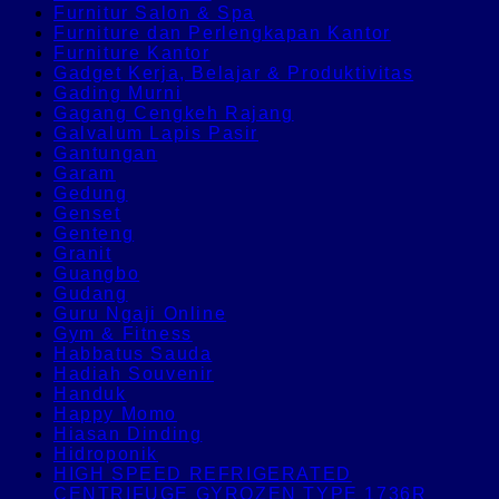
Furnitur Salon & Spa
Furniture dan Perlengkapan Kantor
Furniture Kantor
Gadget Kerja, Belajar & Produktivitas
Gading Murni
Gagang Cengkeh Rajang
Galvalum Lapis Pasir
Gantungan
Garam
Gedung
Genset
Genteng
Granit
Guangbo
Gudang
Guru Ngaji Online
Gym & Fitness
Habbatus Sauda
Hadiah Souvenir
Handuk
Happy Momo
Hiasan Dinding
Hidroponik
HIGH SPEED REFRIGERATED
CENTRIFUGE GYROZEN TYPE 1736R