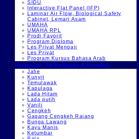
SIDU
Interactive Flat Panel (IFP)
Laminar Air Flow, Biological Safety
Cabinet, Lemari Asam
UMAHA
UMAHA RPL
Prodi Favorit
Program Diploma
Les Privat Mengaji
Les Privat
Program Kursus Bahasa Arab
Pertanian, Perkebunan & Rempah
Jahe
Kunyit
Temulawak
Kapulaga
Lada Hitam
Lada putih
Vanili
Cengkeh
Gagang Cengkeh Rajang
Bunga Lawang
Kayu Manis
Ketumbar
Pala