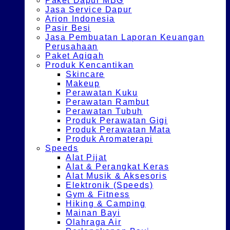
Paket Dapur MBG
Jasa Service Dapur
Arion Indonesia
Pasir Besi
Jasa Pembuatan Laporan Keuangan
Perusahaan
Paket Aqiqah
Produk Kencantikan
Skincare
Makeup
Perawatan Kuku
Perawatan Rambut
Perawatan Tubuh
Produk Perawatan Gigi
Produk Perawatan Mata
Produk Aromaterapi
Speeds
Alat Pijat
Alat & Perangkat Keras
Alat Musik & Aksesoris
Elektronik (Speeds)
Gym & Fitness
Hiking & Camping
Mainan Bayi
Olahraga Air