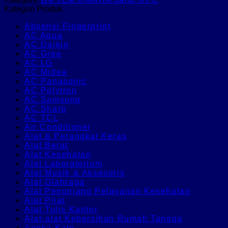
Kategori Produk
Absensi Fingerprint
AC Aqua
AC Daikin
AC Gree
AC LG
AC Midea
AC Panasonic
AC Polytron
AC Samsung
AC Sharp
AC TCL
Air Conditioner
Alat & Perangkat Keras
Alat Berat
Alat Kesehatan
Alat Laboratorium
Alat Musik & Aksesoris
Alat Olahraga
Alat Penunjang Pelayanan Kesehatan
Alat Pijat
Alat Tulis Kantor
Alat-alat Kebersihan Rumah Tangga
Aneka Kain