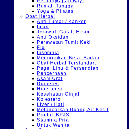
Perlengkapan Bayi
Rumah Tangga
Yoga & Pilates
Obat Herbal
Anti Tumor / Kanker
Imun
Jerawat, Gatal, Eksim
Anti Oksidan
Perawatan Tumit Kaki
Flu
Insomnia
Menurunkan Berat Badan
Obat Herbal Terstandart
Pegel Linu & Persendian
Pencernaan
Asam Urat
Diabetes
Hipertensi
Kesehatan Ginjal
Kolesterol
Liver / Hati
Melancarkan Buang Air Kecil
Produk BPJS
Stamina Pria
Untuk Wanita