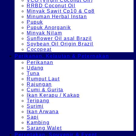
VCO (Virgin Coconut Oil)
RRBD Coconut Oil
Minyak Sawit Cp10 & Cp8
Minuman Herbal Instan
Pupuk
Pupuk Anorganik
Minyak Nilam
Sunflower Oil asal Brazil
Soybean Oil Origin Brazil
Cocopeat
Perikanan, Kelautan & Peternakan
Perikanan
Udang
Tuna
Rumput Laut
Rajungan
Cumi & Gurita
Ikan Kerapu / Kakap
Teripang
Surimi
Ikan Arwana
Sapi
Kambing
Sarang Walet
Percetakan, Souvenir & Event