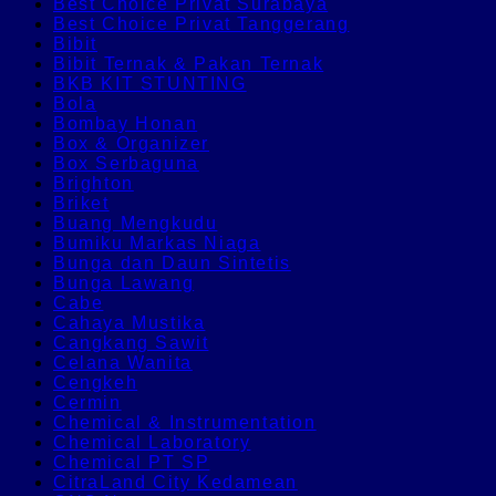
Best Choice Privat Surabaya
Best Choice Privat Tanggerang
Bibit
Bibit Ternak & Pakan Ternak
BKB KIT STUNTING
Bola
Bombay Honan
Box & Organizer
Box Serbaguna
Brighton
Briket
Buang Mengkudu
Bumiku Markas Niaga
Bunga dan Daun Sintetis
Bunga Lawang
Cabe
Cahaya Mustika
Cangkang Sawit
Celana Wanita
Cengkeh
Cermin
Chemical & Instrumentation
Chemical Laboratory
Chemical PT SP
CitraLand City Kedamean