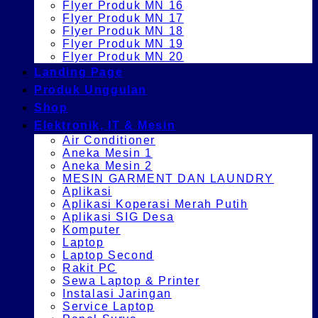
Flyer Produk MN 16
Flyer Produk MN 17
Flyer Produk MN 18
Flyer Produk MN 19
Flyer Produk MN 20
Landing Page
Produk Unggulan
Shop
Elektronik, IT & Mesin
Air Conditioner
Aneka Mesin 1
Aneka Mesin 2
MESIN GARMENT DAN LAUNDRY
Aplikasi
Aplikasi Koperasi Merah Putih
Aplikasi SIG Desa
Komputer
Laptop
Laptop Second
Rakit PC
Sewa Laptop & Printer
Instalasi Jaringan
Service Laptop