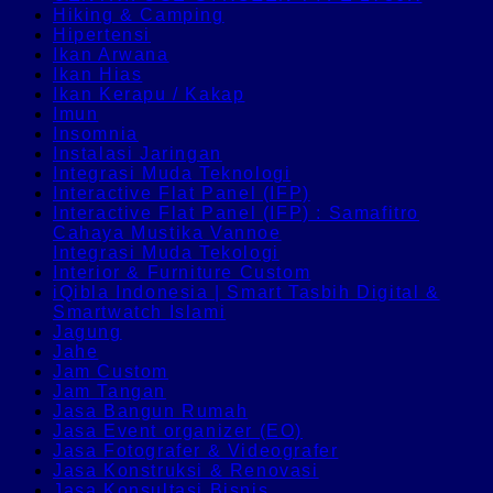
Hiking & Camping
Hipertensi
Ikan Arwana
Ikan Hias
Ikan Kerapu / Kakap
Imun
Insomnia
Instalasi Jaringan
Integrasi Muda Teknologi
Interactive Flat Panel (IFP)
Interactive Flat Panel (IFP) : Samafitro
Cahaya Mustika Vannoe
Integrasi Muda Tekologi
Interior & Furniture Custom
iQibla Indonesia | Smart Tasbih Digital &
Smartwatch Islami
Jagung
Jahe
Jam Custom
Jam Tangan
Jasa Bangun Rumah
Jasa Event organizer (EO)
Jasa Fotografer & Videografer
Jasa Konstruksi & Renovasi
Jasa Konsultasi Bisnis