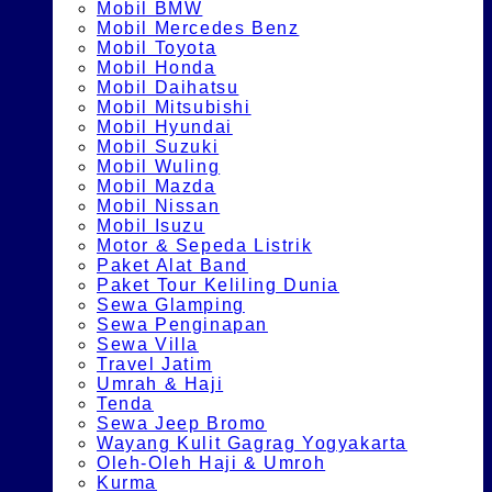
Mobil BMW
Mobil Mercedes Benz
Mobil Toyota
Mobil Honda
Mobil Daihatsu
Mobil Mitsubishi
Mobil Hyundai
Mobil Suzuki
Mobil Wuling
Mobil Mazda
Mobil Nissan
Mobil Isuzu
Motor & Sepeda Listrik
Paket Alat Band
Paket Tour Keliling Dunia
Sewa Glamping
Sewa Penginapan
Sewa Villa
Travel Jatim
Umrah & Haji
Tenda
Sewa Jeep Bromo
Wayang Kulit Gagrag Yogyakarta
Oleh-Oleh Haji & Umroh
Kurma