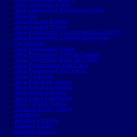
Jasa Legalitas & HKI
Jasa Legalitas & Perizinan Bisnis
Jasa MC
Jasa Pasang Kanopi
Jasa Pasang Plafon
Jasa Pembuatan Custom Mockup AIO PC
Jasa Pembuatan Laporan Keuangan
Perusahaan
Jasa Pembuatan Pagar
Jasa Pembuatan Railing Tangga
Jasa Penerbitan Buku Ber-ISBN
Jasa Pengurusan Hak Cipta
Jasa Persewaan Alat Pesta
Jasa Pindahan
Jasa Publikasi Jurnal
Jasa Renovasi Rumah
Jasa Service Dapur
Jasa Sewa Alat/Mesin
Jasa Tukang Taman
Jerawat, Gatal, Eksim
Jok Mobil
Juragan Printing
Kabinet & Laci
Kacang India Tj
Kain Batik