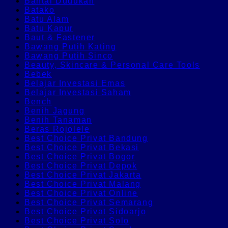
Bantal Dudukan
Batako
Batu Alam
Batu Kapur
Baut & Fastener
Bawang Putih Kating
Bawang Putih Sinco
Beauty, Skincare & Personal Care Tools
Bebek
Belajar Investasi Emas
Belajar Investasi Saham
Bench
Benih Jagung
Benih Tanaman
Beras Rojolele
Best Choice Privat Bandung
Best Choice Privat Bekasi
Best Choice Privat Bogor
Best Choice Privat Depok
Best Choice Privat Jakarta
Best Choice Privat Malang
Best Choice Privat Online
Best Choice Privat Semarang
Best Choice Privat Sidoarjo
Best Choice Privat Solo