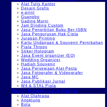
Alat Tulis Kantor
Desain Grafis
e-print
Guangbo
Gading Murni
Jam Dinding Custom
Jasa Penerbitan Buku Ber-ISBN
Jasa Pengurusan Hak Cipta
Juragan Printing
Kartu Undangan & Souvenir Pernikahan
Piala Thropy
Stiker Hologram
Jasa Event organizer (EO)
Wedding Organizer
Hadiah Souvenir
Jasa Persewaan Alat Pesta
Jasa Fotografer & Videografer
Jasa MC
Jasa Publikasi Jurnal
W4 & STAL Piala
Travel, Transportasi & Hiburan
Alat Olahraga
Angklung
Bola