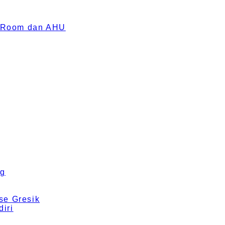
an Room dan AHU
ng
se Gresik
iri