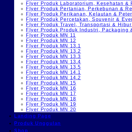
Flyer Produk Laboratorium, Kesehatan &
Flyer Produk Pertanian, Perkebunan & 
Flyer Produk Perikanan, Kelautan & Pete
Flyer Produk Percetakan, Souvenir & Eve
Flyer Produk Travel, Transportasi & Hibu
Flyer Produk Produk Industri, Packagin
Flyer Produk MN 11
Flyer Produk MN 12
Flyer Produk MN 13.1
Flyer Produk MN 13.2
Flyer Produk MN 13.3
Flyer Produk MN 13.4
Flyer Produk MN 13.5
Flyer Produk MN 14.1
Flyer Produk MN 14.2
Flyer Produk MN 15
Flyer Produk MN 16
Flyer Produk MN 17
Flyer Produk MN 18
Flyer Produk MN 19
Flyer Produk MN 20
Landing Page
Produk Unggulan
Shop