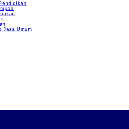
 Pendidikan
Rempah
rnakan
nt
ran
g & Jasa Umum