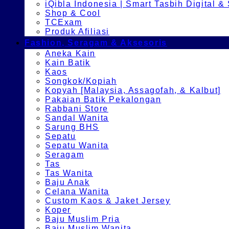
iQibla Indonesia | Smart Tasbih Digital &
Shop & Cool
TCExam
Produk Afiliasi
Fashion, Seragam & Aksesoris
Aneka Kain
Kain Batik
Kaos
Songkok/Kopiah
Kopyah [Malaysia, Assagofah, & Kalbut]
Pakaian Batik Pekalongan
Rabbani Store
Sandal Wanita
Sarung BHS
Sepatu
Sepatu Wanita
Seragam
Tas
Tas Wanita
Baju Anak
Celana Wanita
Custom Kaos & Jaket Jersey
Koper
Baju Muslim Pria
Baju Muslim Wanita