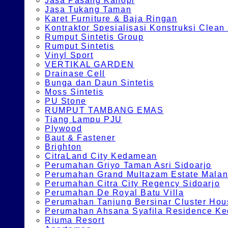
Jasa Pasang Kanopi
Jasa Tukang Taman
Karet Furniture & Baja Ringan
Kontraktor Spesialisasi Konstruksi Cle
Rumput Sintetis Group
Rumput Sintetis
Vinyl Sport
VERTIKAL GARDEN
Drainase Cell
Bunga dan Daun Sintetis
Moss Sintetis
PU Stone
RUMPUT TAMBANG EMAS
Tiang Lampu PJU
Plywood
Baut & Fastener
Brighton
CitraLand City Kedamean
Perumahan Griyo Taman Asri Sidoarjo
Perumahan Grand Multazam Estate Mala
Perumahan Citra City Regency Sidoarjo
Perumahan De Royal Batu Villa
Perumahan Tanjung Bersinar Cluster Hou
Perumahan Ahsana Syafila Residence Ked
Riuma Resort