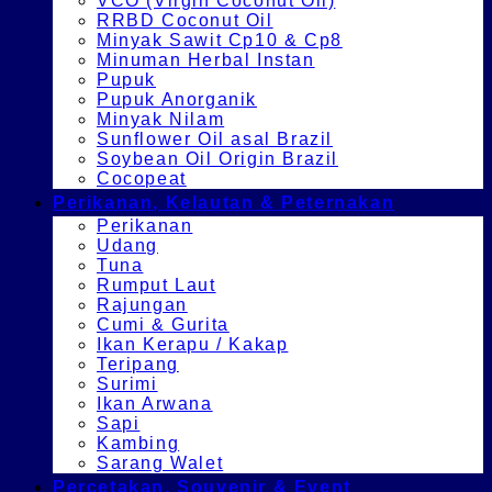
VCO (Virgin Coconut Oil)
RRBD Coconut Oil
Minyak Sawit Cp10 & Cp8
Minuman Herbal Instan
Pupuk
Pupuk Anorganik
Minyak Nilam
Sunflower Oil asal Brazil
Soybean Oil Origin Brazil
Cocopeat
Perikanan, Kelautan & Peternakan
Perikanan
Udang
Tuna
Rumput Laut
Rajungan
Cumi & Gurita
Ikan Kerapu / Kakap
Teripang
Surimi
Ikan Arwana
Sapi
Kambing
Sarang Walet
Percetakan, Souvenir & Event