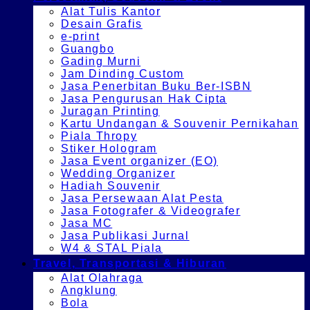
Alat Tulis Kantor
Desain Grafis
e-print
Guangbo
Gading Murni
Jam Dinding Custom
Jasa Penerbitan Buku Ber-ISBN
Jasa Pengurusan Hak Cipta
Juragan Printing
Kartu Undangan & Souvenir Pernikahan
Piala Thropy
Stiker Hologram
Jasa Event organizer (EO)
Wedding Organizer
Hadiah Souvenir
Jasa Persewaan Alat Pesta
Jasa Fotografer & Videografer
Jasa MC
Jasa Publikasi Jurnal
W4 & STAL Piala
Travel, Transportasi & Hiburan
Alat Olahraga
Angklung
Bola