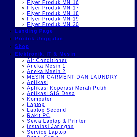
Flyer Produk MN 16
Flyer Produk MN 17
Flyer Produk MN 18
Flyer Produk MN 19
Flyer Produk MN 20
Landing Page
Produk Unggulan
Shop
Elektronik, IT & Mesin
Air Conditioner
Aneka Mesin 1
Aneka Mesin 2
MESIN GARMENT DAN LAUNDRY
Aplikasi
Aplikasi Koperasi Merah Putih
Aplikasi SIG Desa
Komputer
Laptop
Laptop Second
Rakit PC
Sewa Laptop & Printer
Instalasi Jaringan
Service Laptop