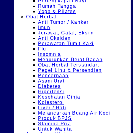
Perlengkapan Bayi
Rumah Tangga
Yoga & Pilates
Obat Herbal
Anti Tumor / Kanker
Imun
Jerawat, Gatal, Eksim
Anti Oksidan
Perawatan Tumit Kaki
Flu
Insomnia
Menurunkan Berat Badan
Obat Herbal Terstandart
Pegel Linu & Persendian
Pencernaan
Asam Urat
Diabetes
Hipertensi
Kesehatan Ginjal
Kolesterol
Liver / Hati
Melancarkan Buang Air Kecil
Produk BPJS
Stamina Pria
Untuk Wanita