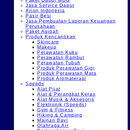
Paket Dapur MBG
Jasa Service Dapur
Arion Indonesia
Pasir Besi
Jasa Pembuatan Laporan Keuangan
Perusahaan
Paket Aqiqah
Produk Kencantikan
Skincare
Makeup
Perawatan Kuku
Perawatan Rambut
Perawatan Tubuh
Produk Perawatan Gigi
Produk Perawatan Mata
Produk Aromaterapi
Speeds
Alat Pijat
Alat & Perangkat Keras
Alat Musik & Aksesoris
Elektronik (Speeds)
Gym & Fitness
Hiking & Camping
Mainan Bayi
Olahraga Air