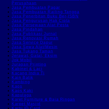
Perusahaan
Jasa Pembuatan Pagar
Jasa Pembuatan Railing Tangga
Jasa Penerbitan Buku Ber-ISBN
Jasa Pengurusan Hak Cipta
Jasa Persewaan Alat Pesta
Jasa Pindahan
Jasa Publikasi Jurnal
Jasa Renovasi Rumah
Jasa Service Dapur
Jasa Sewa Alat/Mesin
Jasa Tukang Taman
Jerawat, Gatal, Eksim
Jok Mobil
Juragan Printing
Kabinet & Laci
Kacang India Tj
Kain Batik
Kambing
Kaos
Kaos Kaki
Kapulaga
Karet Furniture & Baja Ringan
Karpet Masjid
Kartu ID Card