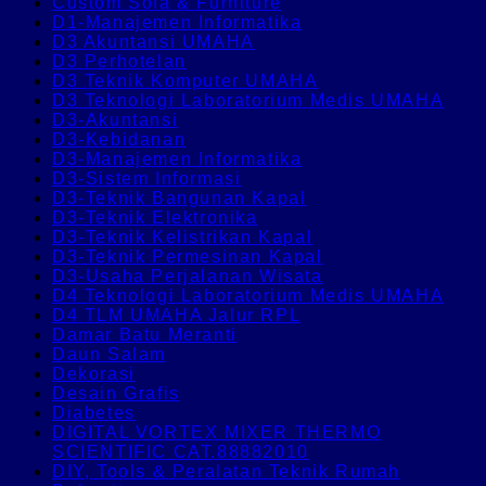
Custom Sofa & Furniture
D1-Manajemen Informatika
D3 Akuntansi UMAHA
D3 Perhotelan
D3 Teknik Komputer UMAHA
D3 Teknologi Laboratorium Medis UMAHA
D3-Akuntansi
D3-Kebidanan
D3-Manajemen Informatika
D3-Sistem Informasi
D3-Teknik Bangunan Kapal
D3-Teknik Elektronika
D3-Teknik Kelistrikan Kapal
D3-Teknik Permesinan Kapal
D3-Usaha Perjalanan Wisata
D4 Teknologi Laboratorium Medis UMAHA
D4 TLM UMAHA Jalur RPL
Damar Batu Meranti
Daun Salam
Dekorasi
Desain Grafis
Diabetes
DIGITAL VORTEX MIXER THERMO
SCIENTIFIC CAT.88882010
DIY, Tools & Peralatan Teknik Rumah