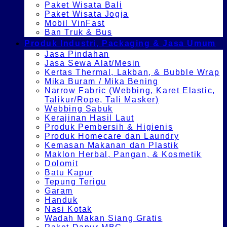
Paket Wisata Bali
Paket Wisata Jogja
Mobil VinFast
Ban Truk & Bus
Produk Industri, Packaging & Jasa Umum
Jasa Pindahan
Jasa Sewa Alat/Mesin
Kertas Thermal, Lakban, & Bubble Wrap
Mika Buram / Mika Bening
Narrow Fabric (Webbing, Karet Elastic,
Talikur/Rope, Tali Masker)
Webbing Sabuk
Kerajinan Hasil Laut
Produk Pembersih & Higienis
Produk Homecare dan Laundry
Kemasan Makanan dan Plastik
Maklon Herbal, Pangan, & Kosmetik
Dolomit
Batu Kapur
Tepung Terigu
Garam
Handuk
Nasi Kotak
Wadah Makan Siang Gratis