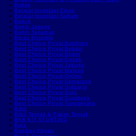
Bebek
Belajar Investasi Emas
Belajar Investasi Saham
Bench
Benih Jagung
Benih Tanaman
Beras Rojolele
Best Choice Privat Bandung
Best Choice Privat Bekasi
Best Choice Privat Bogor
Best Choice Privat Depok
Best Choice Privat Jakarta
Best Choice Privat Malang
Best Choice Privat Online
Best Choice Privat Semarang
Best Choice Privat Sidoarjo
Best Choice Privat Solo
Best Choice Privat Surabaya
Best Choice Privat Tanggerang
Bibit
Bibit Ternak & Pakan Ternak
BKB KIT STUNTING
Bola
Bombay Honan