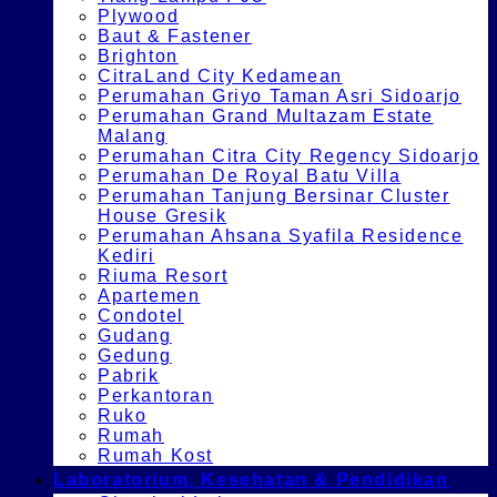
Plywood
Baut & Fastener
Brighton
CitraLand City Kedamean
Perumahan Griyo Taman Asri Sidoarjo
Perumahan Grand Multazam Estate
Malang
Perumahan Citra City Regency Sidoarjo
Perumahan De Royal Batu Villa
Perumahan Tanjung Bersinar Cluster
House Gresik
Perumahan Ahsana Syafila Residence
Kediri
Riuma Resort
Apartemen
Condotel
Gudang
Gedung
Pabrik
Perkantoran
Ruko
Rumah
Rumah Kost
Laboratorium, Kesehatan & Pendidikan