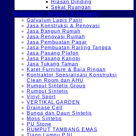
Hiasan Dinding
Sekat Ruangan
Konstruksi, Interior & Properti
Galvalum Lapis Pasir
Jasa Konstruksi & Renovasi
Jasa Bangun Rumah
Jasa Renovasi Rumah
Jasa Pembuatan Pagar
Jasa Pembuatan Railing Tangga
Jasa Pasang Plafon
Jasa Pasang Kanopi
Jasa Tukang Taman
Karet Furniture & Baja Ringan
Kontraktor Spesialisasi Konstruksi
Clean Room dan AHU
Rumput Sintetis Group
Rumput Sintetis
Vinyl Sport
VERTIKAL GARDEN
Drainase Cell
Bunga dan Daun Sintetis
Moss Sintetis
PU Stone
RUMPUT TAMBANG EMAS
Tiang Lampu PJU