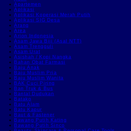
Apartemen
Aplikasi
Aplikasi Koperasi Merah Putih
Aplikasi SIG Desa
Arang
Area
Arion Indonesia
Asam Jawa Biji (Asal NTT)
Asam Trengguli
Asam Urat
Asishah / Kopi Nangka
Bahan Obat Farmasi
Baju Anak
Baju Muslim Pria
Baju Muslim Wanita
BAK Cuci Piring
Ban Truk & Bus
Bantal Dudukan
Batako
Batu Alam
Batu Kapur
Baut & Fastener
Bawang Putih Kating
Bawang Putih Sinco
Beauty, Skincare & Personal Care Tools