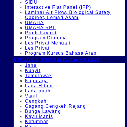
SIDU
Interactive Flat Panel (IFP)
Laminar Air Flow, Biological Safety
Cabinet, Lemari Asam
UMAHA
UMAHA RPL
Prodi Favorit
Program Diploma
Les Privat Mengaji
Les Privat
Program Kursus Bahasa Arab
Pertanian, Perkebunan & Rempah
Jahe
Kunyit
Temulawak
Kapulaga
Lada Hitam
Lada putih
Vanili
Cengkeh
Gagang Cengkeh Rajang
Bunga Lawang
Kayu Manis
Ketumbar
Pala