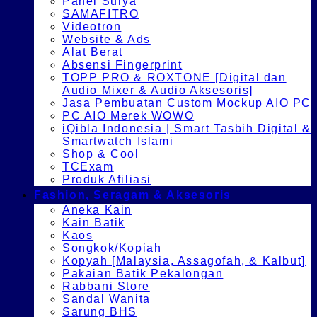
Panel Surya
SAMAFITRO
Videotron
Website & Ads
Alat Berat
Absensi Fingerprint
TOPP PRO & ROXTONE [Digital dan
Audio Mixer & Audio Aksesoris]
Jasa Pembuatan Custom Mockup AIO PC
PC AIO Merek WOWO
iQibla Indonesia | Smart Tasbih Digital &
Smartwatch Islami
Shop & Cool
TCExam
Produk Afiliasi
Fashion, Seragam & Aksesoris
Aneka Kain
Kain Batik
Kaos
Songkok/Kopiah
Kopyah [Malaysia, Assagofah, & Kalbut]
Pakaian Batik Pekalongan
Rabbani Store
Sandal Wanita
Sarung BHS