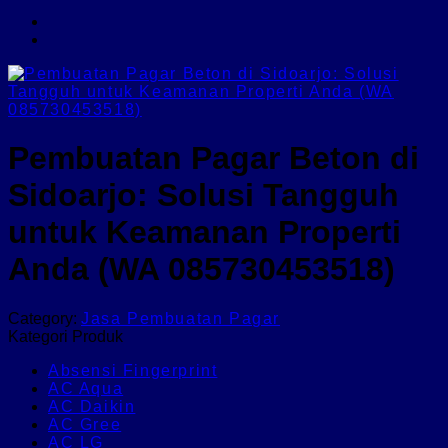
Pembuatan Pagar Beton di
Sidoarjo: Solusi Tangguh
untuk Keamanan Properti
Anda (WA 085730453518)
Category:
Jasa Pembuatan Pagar
Kategori Produk
Absensi Fingerprint
AC Aqua
AC Daikin
AC Gree
AC LG