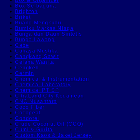
Box & Organizer
Box Serbaguna
Brighton
Briket
Buang Mengkudu
Bumiku Markas Niaga
Bunga dan Daun Sintetis
Bunga Lawang
Cabe
Cahaya Mustika
Cangkang Sawit
Celana Wanita
Cengkeh
Cermin
Chemical & Instrumentation
Chemical Laboratory
Chemical PT SP
CitraLand City Kedamean
CNC Nusantara
Coco Fiber
Cocopeat
Condotel
Crude Coconut Oil (CCO)
Cumi & Gurita
Custom Kaos & Jaket Jersey