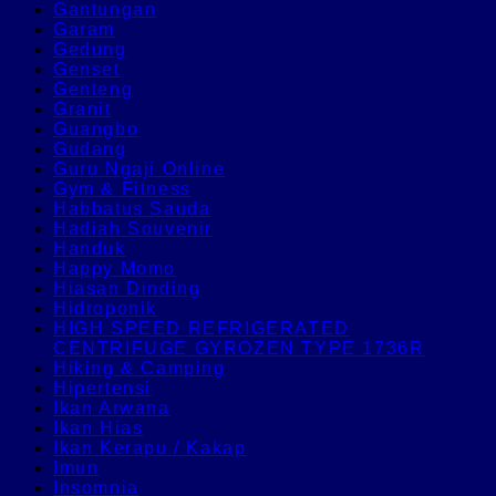
Gantungan
Garam
Gedung
Genset
Genteng
Granit
Guangbo
Gudang
Guru Ngaji Online
Gym & Fitness
Habbatus Sauda
Hadiah Souvenir
Handuk
Happy Momo
Hiasan Dinding
Hidroponik
HIGH SPEED REFRIGERATED
CENTRIFUGE GYROZEN TYPE 1736R
Hiking & Camping
Hipertensi
Ikan Arwana
Ikan Hias
Ikan Kerapu / Kakap
Imun
Insomnia