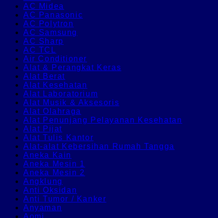
AC Midea
AC Panasonic
AC Polytron
AC Samsung
AC Sharp
AC TCL
Air Conditioner
Alat & Perangkat Keras
Alat Berat
Alat Kesehatan
Alat Laboratorium
Alat Musik & Aksesoris
Alat Olahraga
Alat Penunjang Pelayanan Kesehatan
Alat Pijat
Alat Tulis Kantor
Alat-alat Kebersihan Rumah Tangga
Aneka Kain
Aneka Mesin 1
Aneka Mesin 2
Angklung
Anti Oksidan
Anti Tumor / Kanker
Anyaman
Aomi