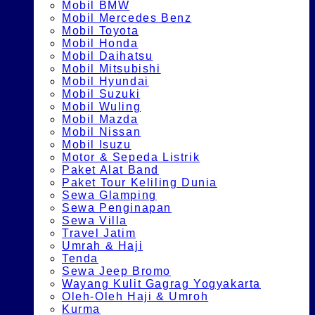
Mobil BMW
Mobil Mercedes Benz
Mobil Toyota
Mobil Honda
Mobil Daihatsu
Mobil Mitsubishi
Mobil Hyundai
Mobil Suzuki
Mobil Wuling
Mobil Mazda
Mobil Nissan
Mobil Isuzu
Motor & Sepeda Listrik
Paket Alat Band
Paket Tour Keliling Dunia
Sewa Glamping
Sewa Penginapan
Sewa Villa
Travel Jatim
Umrah & Haji
Tenda
Sewa Jeep Bromo
Wayang Kulit Gagrag Yogyakarta
Oleh-Oleh Haji & Umroh
Kurma