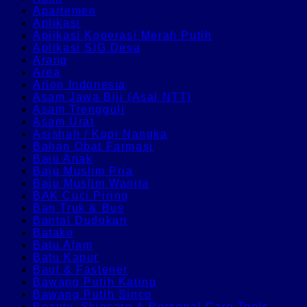
Apartemen
Aplikasi
Aplikasi Koperasi Merah Putih
Aplikasi SIG Desa
Arang
Area
Arion Indonesia
Asam Jawa Biji (Asal NTT)
Asam Trengguli
Asam Urat
Asishah / Kopi Nangka
Bahan Obat Farmasi
Baju Anak
Baju Muslim Pria
Baju Muslim Wanita
BAK Cuci Piring
Ban Truk & Bus
Bantal Dudukan
Batako
Batu Alam
Batu Kapur
Baut & Fastener
Bawang Putih Kating
Bawang Putih Sinco
Beauty, Skincare & Personal Care Tools