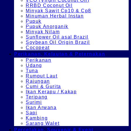
VCO (Virgin Coconut Oil)
RRBD Coconut Oil
Minyak Sawit Cp10 & Cp8
Minuman Herbal Instan
Pupuk
Pupuk Anorganik
Minyak Nilam
Sunflower Oil asal Brazil
Soybean Oil Origin Brazil
Cocopeat
Perikanan, Kelautan & Peternakan
Perikanan
Udang
Tuna
Rumput Laut
Rajungan
Cumi & Gurita
Ikan Kerapu / Kakap
Teripang
Surimi
Ikan Arwana
Sapi
Kambing
Sarang Walet
Percetakan, Souvenir & Event