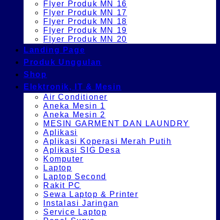
Flyer Produk MN 16
Flyer Produk MN 17
Flyer Produk MN 18
Flyer Produk MN 19
Flyer Produk MN 20
Landing Page
Produk Unggulan
Shop
Elektronik, IT & Mesin
Air Conditioner
Aneka Mesin 1
Aneka Mesin 2
MESIN GARMENT DAN LAUNDRY
Aplikasi
Aplikasi Koperasi Merah Putih
Aplikasi SIG Desa
Komputer
Laptop
Laptop Second
Rakit PC
Sewa Laptop & Printer
Instalasi Jaringan
Service Laptop