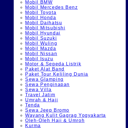
Mobil BMW
Mobil Mercedes Benz
Mobil Toyota
Mobil Honda
Mobil Daihatsu
Mobil Mitsubishi
Mobil Hyundai
Mobil Suzuki
Mobil Wuling
Mobil Mazda
Mobil Nissan
Mobil Isuzu
Motor & Sepeda Listrik
Paket Alat Band
Paket Tour Keliling Dunia
Sewa Glamping
Sewa Penginapan
Sewa Villa
Travel Jatim
Umrah & Haji
Tenda
Sewa Jeep Bromo
Wayang Kulit Gagrag Yogyakarta
Oleh-Oleh Haji & Umroh
Kurma