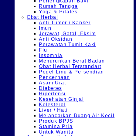
Perlengkapan Bayi
Rumah Tangga
Yoga & Pilates
Obat Herbal
Anti Tumor / Kanker
Imun
Jerawat, Gatal, Eksim
Anti Oksidan
Perawatan Tumit Kaki
Flu
Insomnia
Menurunkan Berat Badan
Obat Herbal Terstandart
Pegel Linu & Persendian
Pencernaan
Asam Urat
Diabetes
Hipertensi
Kesehatan Ginjal
Kolesterol
Liver / Hati
Melancarkan Buang Air Kecil
Produk BPJS
Stamina Pria
Untuk Wanita