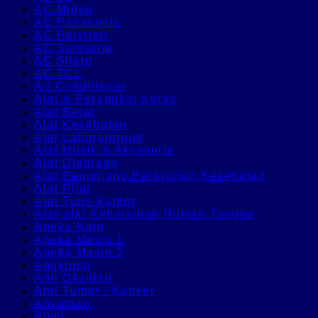
AC Midea
AC Panasonic
AC Polytron
AC Samsung
AC Sharp
AC TCL
Air Conditioner
Alat & Perangkat Keras
Alat Berat
Alat Kesehatan
Alat Laboratorium
Alat Musik & Aksesoris
Alat Olahraga
Alat Penunjang Pelayanan Kesehatan
Alat Pijat
Alat Tulis Kantor
Alat-alat Kebersihan Rumah Tangga
Aneka Kain
Aneka Mesin 1
Aneka Mesin 2
Angklung
Anti Oksidan
Anti Tumor / Kanker
Anyaman
Aomi