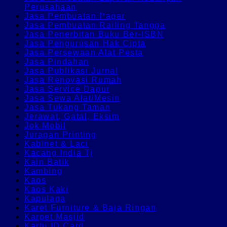
Perusahaan
Jasa Pembuatan Pagar
Jasa Pembuatan Railing Tangga
Jasa Penerbitan Buku Ber-ISBN
Jasa Pengurusan Hak Cipta
Jasa Persewaan Alat Pesta
Jasa Pindahan
Jasa Publikasi Jurnal
Jasa Renovasi Rumah
Jasa Service Dapur
Jasa Sewa Alat/Mesin
Jasa Tukang Taman
Jerawat, Gatal, Eksim
Jok Mobil
Juragan Printing
Kabinet & Laci
Kacang India Tj
Kain Batik
Kambing
Kaos
Kaos Kaki
Kapulaga
Karet Furniture & Baja Ringan
Karpet Masjid
Kartu ID Card