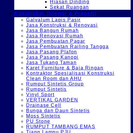
Hiasan Dinding
Sekat Ruangan
Konstruksi, Interior & Properti
Galvalum Lapis Pasir
Jasa Konstruksi & Renovasi
Jasa Bangun Rumah
Jasa Renovasi Rumah
Jasa Pembuatan Pagar
Jasa Pembuatan Railing Tangga
Jasa Pasang Plafon
Jasa Pasang Kanopi
Jasa Tukang Taman
Karet Furniture & Baja Ringan
Kontraktor Spesialisasi Konstruksi
Clean Room dan AHU
Rumput Sintetis Group
Rumput Sintetis
Vinyl Sport
VERTIKAL GARDEN
Drainase Cell
Bunga dan Daun Sintetis
Moss Sintetis
PU Stone
RUMPUT TAMBANG EMAS
Tiang Lampu PJU