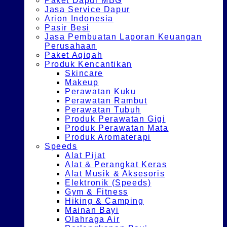
Paket Dapur MBG
Jasa Service Dapur
Arion Indonesia
Pasir Besi
Jasa Pembuatan Laporan Keuangan
Perusahaan
Paket Aqiqah
Produk Kencantikan
Skincare
Makeup
Perawatan Kuku
Perawatan Rambut
Perawatan Tubuh
Produk Perawatan Gigi
Produk Perawatan Mata
Produk Aromaterapi
Speeds
Alat Pijat
Alat & Perangkat Keras
Alat Musik & Aksesoris
Elektronik (Speeds)
Gym & Fitness
Hiking & Camping
Mainan Bayi
Olahraga Air