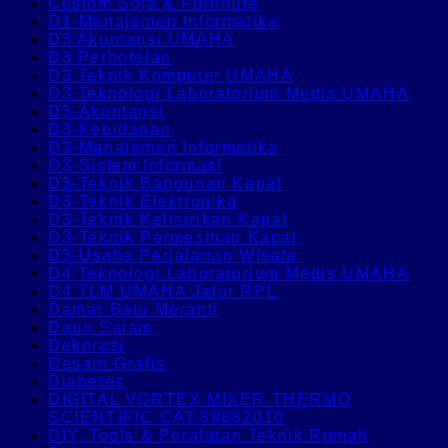
Custom Sofa & Furniture
D1-Manajemen Informatika
D3 Akuntansi UMAHA
D3 Perhotelan
D3 Teknik Komputer UMAHA
D3 Teknologi Laboratorium Medis UMAHA
D3-Akuntansi
D3-Kebidanan
D3-Manajemen Informatika
D3-Sistem Informasi
D3-Teknik Bangunan Kapal
D3-Teknik Elektronika
D3-Teknik Kelistrikan Kapal
D3-Teknik Permesinan Kapal
D3-Usaha Perjalanan Wisata
D4 Teknologi Laboratorium Medis UMAHA
D4 TLM UMAHA Jalur RPL
Damar Batu Meranti
Daun Salam
Dekorasi
Desain Grafis
Diabetes
DIGITAL VORTEX MIXER THERMO
SCIENTIFIC CAT.88882010
DIY, Tools & Peralatan Teknik Rumah