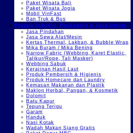
Paket Wisata Bali
Paket Wisata Jogja
Mobil VinFast
Ban Truk & Bus
Produk Industri, Packaging & Jasa Umum
Jasa Pindahan
Jasa Sewa Alat/Mesin
Kertas Thermal, Lakban, & Bubble Wrap
Mika Buram / Mika Bening
Narrow Fabric (Webbing, Karet Elastic,
Talikur/Rope, Tali Masker)
Webbing Sabuk
Kerajinan Hasil Laut
Produk Pembersih & Higienis
Produk Homecare dan Laundry
Kemasan Makanan dan Plastik
Maklon Herbal, Pangan, & Kosmetik
Dolomit
Batu Kapur
Tepung Terigu
Garam
Handuk
Nasi Kotak
Wadah Makan Siang Gratis