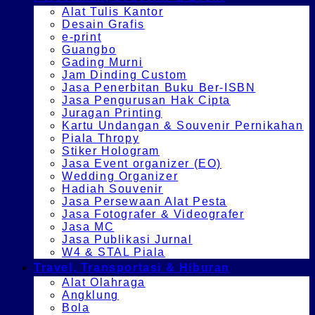
Alat Tulis Kantor
Desain Grafis
e-print
Guangbo
Gading Murni
Jam Dinding Custom
Jasa Penerbitan Buku Ber-ISBN
Jasa Pengurusan Hak Cipta
Juragan Printing
Kartu Undangan & Souvenir Pernikahan
Piala Thropy
Stiker Hologram
Jasa Event organizer (EO)
Wedding Organizer
Hadiah Souvenir
Jasa Persewaan Alat Pesta
Jasa Fotografer & Videografer
Jasa MC
Jasa Publikasi Jurnal
W4 & STAL Piala
Travel, Transportasi & Hiburan
Alat Olahraga
Angklung
Bola