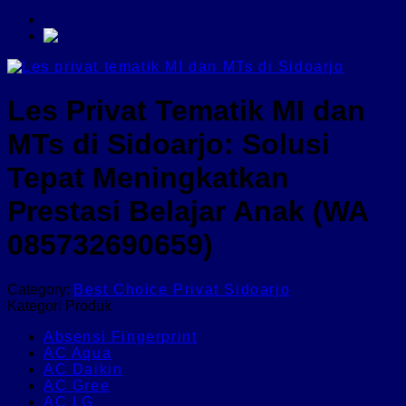
Les Privat Tematik MI dan
MTs di Sidoarjo: Solusi
Tepat Meningkatkan
Prestasi Belajar Anak (WA
085732690659)
Category:
Best Choice Privat Sidoarjo
Kategori Produk
Absensi Fingerprint
AC Aqua
AC Daikin
AC Gree
AC LG