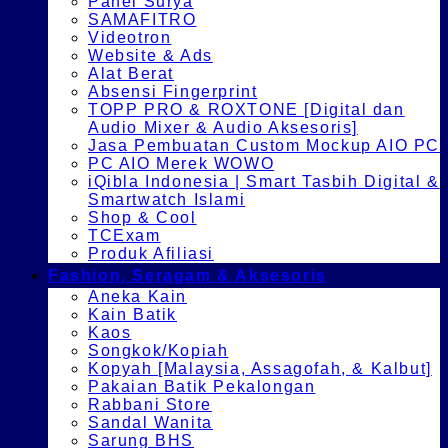
Panel Surya
SAMAFITRO
Videotron
Website & Ads
Alat Berat
Absensi Fingerprint
TOPP PRO & ROXTONE [Digital dan
Audio Mixer & Audio Aksesoris]
Jasa Pembuatan Custom Mockup AIO PC
PC AIO Merek WOWO
iQibla Indonesia | Smart Tasbih Digital &
Smartwatch Islami
Shop & Cool
TCExam
Produk Afiliasi
Fashion, Seragam & Aksesoris
Aneka Kain
Kain Batik
Kaos
Songkok/Kopiah
Kopyah [Malaysia, Assagofah, & Kalbut]
Pakaian Batik Pekalongan
Rabbani Store
Sandal Wanita
Sarung BHS