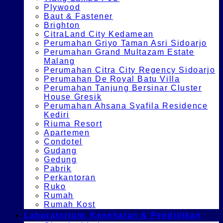
Plywood
Baut & Fastener
Brighton
CitraLand City Kedamean
Perumahan Griyo Taman Asri Sidoarjo
Perumahan Grand Multazam Estate
Malang
Perumahan Citra City Regency Sidoarjo
Perumahan De Royal Batu Villa
Perumahan Tanjung Bersinar Cluster
House Gresik
Perumahan Ahsana Syafila Residence
Kediri
Riuma Resort
Apartemen
Condotel
Gudang
Gedung
Pabrik
Perkantoran
Ruko
Rumah
Rumah Kost
Laboratorium, Kesehatan & Pendidikan