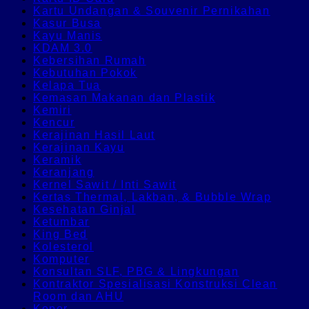
Kartu Undangan & Souvenir Pernikahan
Kasur Busa
Kayu Manis
KDAM 3.0
Kebersihan Rumah
Kebutuhan Pokok
Kelapa Tua
Kemasan Makanan dan Plastik
Kemiri
Kencur
Kerajinan Hasil Laut
Kerajinan Kayu
Keramik
Keranjang
Kernel Sawit / Inti Sawit
Kertas Thermal, Lakban, & Bubble Wrap
Kesehatan Ginjal
Ketumbar
King Bed
Kolesterol
Komputer
Konsultan SLF, PBG & Lingkungan
Kontraktor Spesialisasi Konstruksi Clean
Room dan AHU
Koper