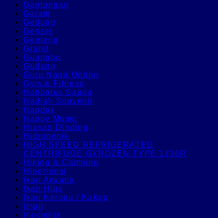
Gantungan
Garam
Gedung
Genset
Genteng
Granit
Guangbo
Gudang
Guru Ngaji Online
Gym & Fitness
Habbatus Sauda
Hadiah Souvenir
Handuk
Happy Momo
Hiasan Dinding
Hidroponik
HIGH SPEED REFRIGERATED
CENTRIFUGE GYROZEN TYPE 1736R
Hiking & Camping
Hipertensi
Ikan Arwana
Ikan Hias
Ikan Kerapu / Kakap
Imun
Insomnia