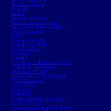
Box & Organizer
Box Serbaguna
Brighton
Briket
Buang Mengkudu
Bumiku Markas Niaga
Bunga dan Daun Sintetis
Bunga Lawang
Cabe
Cahaya Mustika
Cangkang Sawit
Celana Wanita
Cengkeh
Cermin
Chemical & Instrumentation
Chemical Laboratory
Chemical PT SP
CitraLand City Kedamean
CNC Nusantara
Coco Fiber
Cocopeat
Condotel
Crude Coconut Oil (CCO)
Cumi & Gurita
Custom Kaos & Jaket Jersey