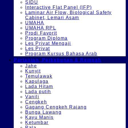
SIDU
Interactive Flat Panel (IFP)
Laminar Air Flow, Biological Safety
Cabinet, Lemari Asam
UMAHA
UMAHA RPL
Prodi Favorit
Program Diploma
Les Privat Mengaji
Les Privat
Program Kursus Bahasa Arab
Pertanian, Perkebunan & Rempah
Jahe
Kunyit
Temulawak
Kapulaga
Lada Hitam
Lada putih
Vanili
Cengkeh
Gagang Cengkeh Rajang
Bunga Lawang
Kayu Manis
Ketumbar
Pala