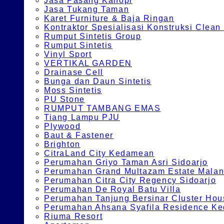
Jasa Pasang Kanopi
Jasa Tukang Taman
Karet Furniture & Baja Ringan
Kontraktor Spesialisasi Konstruksi Cle
Rumput Sintetis Group
Rumput Sintetis
Vinyl Sport
VERTIKAL GARDEN
Drainase Cell
Bunga dan Daun Sintetis
Moss Sintetis
PU Stone
RUMPUT TAMBANG EMAS
Tiang Lampu PJU
Plywood
Baut & Fastener
Brighton
CitraLand City Kedamean
Perumahan Griyo Taman Asri Sidoarjo
Perumahan Grand Multazam Estate Mala
Perumahan Citra City Regency Sidoarjo
Perumahan De Royal Batu Villa
Perumahan Tanjung Bersinar Cluster Hou
Perumahan Ahsana Syafila Residence Ked
Riuma Resort