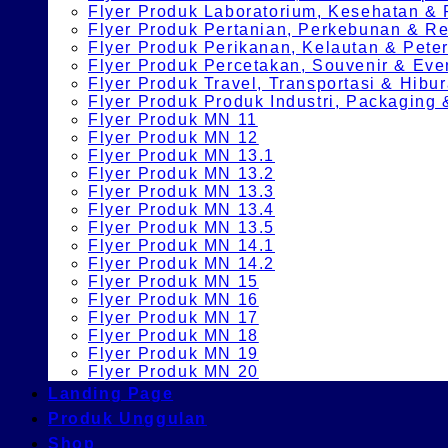
Flyer Produk Laboratorium, Kesehatan &
Flyer Produk Pertanian, Perkebunan & 
Flyer Produk Perikanan, Kelautan & Pete
Flyer Produk Percetakan, Souvenir & Eve
Flyer Produk Travel, Transportasi & Hibu
Flyer Produk Produk Industri, Packagin
Flyer Produk MN 11
Flyer Produk MN 12
Flyer Produk MN 13.1
Flyer Produk MN 13.2
Flyer Produk MN 13.3
Flyer Produk MN 13.4
Flyer Produk MN 13.5
Flyer Produk MN 14.1
Flyer Produk MN 14.2
Flyer Produk MN 15
Flyer Produk MN 16
Flyer Produk MN 17
Flyer Produk MN 18
Flyer Produk MN 19
Flyer Produk MN 20
Landing Page
Produk Unggulan
Shop