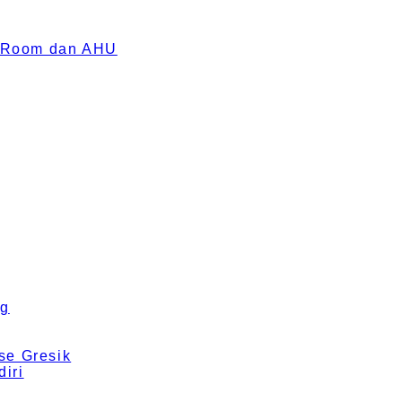
an Room dan AHU
ng
se Gresik
iri