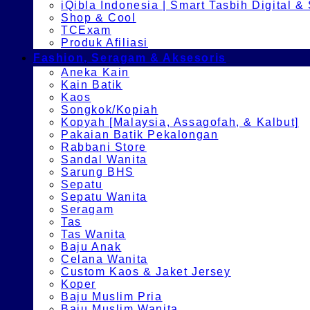
iQibla Indonesia | Smart Tasbih Digital &
Shop & Cool
TCExam
Produk Afiliasi
Fashion, Seragam & Aksesoris
Aneka Kain
Kain Batik
Kaos
Songkok/Kopiah
Kopyah [Malaysia, Assagofah, & Kalbut]
Pakaian Batik Pekalongan
Rabbani Store
Sandal Wanita
Sarung BHS
Sepatu
Sepatu Wanita
Seragam
Tas
Tas Wanita
Baju Anak
Celana Wanita
Custom Kaos & Jaket Jersey
Koper
Baju Muslim Pria
Baju Muslim Wanita