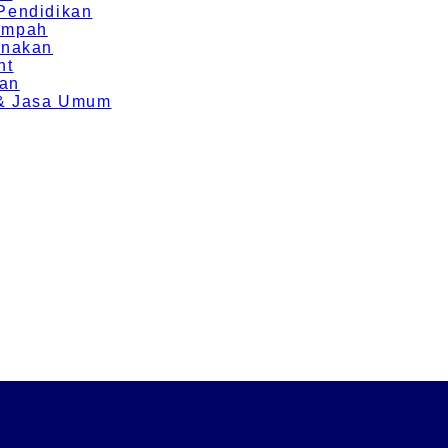
 Pendidikan
Rempah
rnakan
nt
ran
g & Jasa Umum