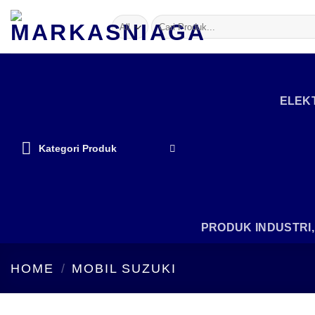
Skip
Search
to
for:
content
ELEKT
Kategori Produk
PRODUK INDUSTRI
HOME
/
MOBIL SUZUKI