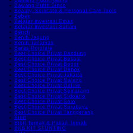
Bawang Putih Sinco
Beauty, Skincare & Personal Care Tools
Bebek
Belajar Investasi Emas
Belajar Investasi Saham
Bench
Benih Jagung
Benih Tanaman
Beras Rojolele
Best Choice Privat Bandung
Best Choice Privat Bekasi
Best Choice Privat Bogor
Best Choice Privat Depok
Best Choice Privat Jakarta
Best Choice Privat Malang
Best Choice Privat Online
Best Choice Privat Semarang
Best Choice Privat Sidoarjo
Best Choice Privat Solo
Best Choice Privat Surabaya
Best Choice Privat Tanggerang
Bibit
Bibit Ternak & Pakan Ternak
BKB KIT STUNTING