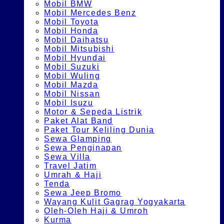
Mobil BMW
Mobil Mercedes Benz
Mobil Toyota
Mobil Honda
Mobil Daihatsu
Mobil Mitsubishi
Mobil Hyundai
Mobil Suzuki
Mobil Wuling
Mobil Mazda
Mobil Nissan
Mobil Isuzu
Motor & Sepeda Listrik
Paket Alat Band
Paket Tour Keliling Dunia
Sewa Glamping
Sewa Penginapan
Sewa Villa
Travel Jatim
Umrah & Haji
Tenda
Sewa Jeep Bromo
Wayang Kulit Gagrag Yogyakarta
Oleh-Oleh Haji & Umroh
Kurma