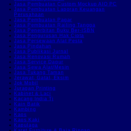
Jasa Pembuatan Custom Mockup AIO PC
Jasa Pembuatan Laporan Keuangan
Perusahaan
Jasa Pembuatan Pagar
Jasa Pembuatan Railing Tangga
Jasa Penerbitan Buku Ber-ISBN
Jasa Pengurusan Hak Cipta
Jasa Persewaan Alat Pesta
Jasa Pindahan
Jasa Publikasi Jurnal
Jasa Renovasi Rumah
Jasa Service Dapur
Jasa Sewa Alat/Mesin
Jasa Tukang Taman
Jerawat, Gatal, Eksim
Jok Mobil
Juragan Printing
Kabinet & Laci
Kacang India Tj
Kain Batik
Kambing
Kaos
Kaos Kaki
Kapulaga
Karet Furniture & Baja Ringan