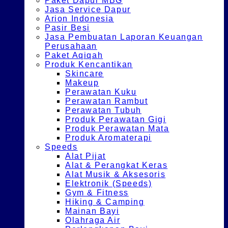
Paket Dapur MBG
Jasa Service Dapur
Arion Indonesia
Pasir Besi
Jasa Pembuatan Laporan Keuangan
Perusahaan
Paket Aqiqah
Produk Kencantikan
Skincare
Makeup
Perawatan Kuku
Perawatan Rambut
Perawatan Tubuh
Produk Perawatan Gigi
Produk Perawatan Mata
Produk Aromaterapi
Speeds
Alat Pijat
Alat & Perangkat Keras
Alat Musik & Aksesoris
Elektronik (Speeds)
Gym & Fitness
Hiking & Camping
Mainan Bayi
Olahraga Air