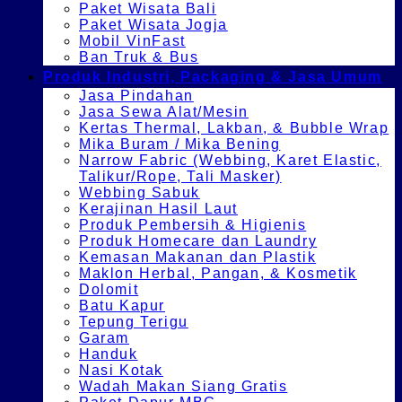
Paket Wisata Bali
Paket Wisata Jogja
Mobil VinFast
Ban Truk & Bus
Produk Industri, Packaging & Jasa Umum
Jasa Pindahan
Jasa Sewa Alat/Mesin
Kertas Thermal, Lakban, & Bubble Wrap
Mika Buram / Mika Bening
Narrow Fabric (Webbing, Karet Elastic,
Talikur/Rope, Tali Masker)
Webbing Sabuk
Kerajinan Hasil Laut
Produk Pembersih & Higienis
Produk Homecare dan Laundry
Kemasan Makanan dan Plastik
Maklon Herbal, Pangan, & Kosmetik
Dolomit
Batu Kapur
Tepung Terigu
Garam
Handuk
Nasi Kotak
Wadah Makan Siang Gratis