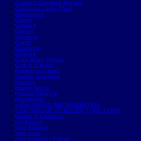
Gagang Cengkeh Rajang
Galvalum Lapis Pasir
Gantungan
Garam
Gedung
Genset
Genteng
Granit
Guangbo
Gudang
Guru Ngaji Online
Gym & Fitness
Habbatus Sauda
Hadiah Souvenir
Handuk
Happy Momo
Hiasan Dinding
Hidroponik
HIGH SPEED REFRIGERATED
CENTRIFUGE GYROZEN TYPE 1736R
Hiking & Camping
Hipertensi
Ikan Arwana
Ikan Hias
Ikan Kerapu / Kakap