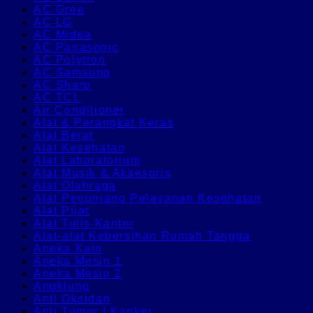
AC Gree
AC LG
AC Midea
AC Panasonic
AC Polytron
AC Samsung
AC Sharp
AC TCL
Air Conditioner
Alat & Perangkat Keras
Alat Berat
Alat Kesehatan
Alat Laboratorium
Alat Musik & Aksesoris
Alat Olahraga
Alat Penunjang Pelayanan Kesehatan
Alat Pijat
Alat Tulis Kantor
Alat-alat Kebersihan Rumah Tangga
Aneka Kain
Aneka Mesin 1
Aneka Mesin 2
Angklung
Anti Oksidan
Anti Tumor / Kanker