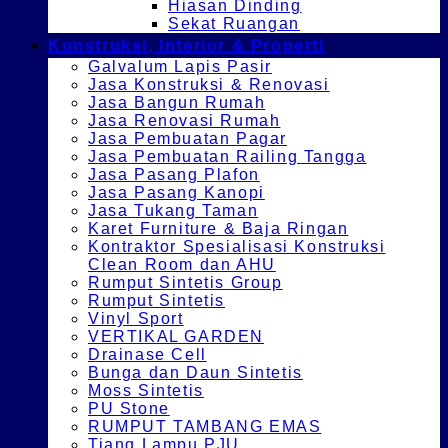
Hiasan Dinding
Sekat Ruangan
Konstruksi, Interior & Properti
Galvalum Lapis Pasir
Jasa Konstruksi & Renovasi
Jasa Bangun Rumah
Jasa Renovasi Rumah
Jasa Pembuatan Pagar
Jasa Pembuatan Railing Tangga
Jasa Pasang Plafon
Jasa Pasang Kanopi
Jasa Tukang Taman
Karet Furniture & Baja Ringan
Kontraktor Spesialisasi Konstruksi
Clean Room dan AHU
Rumput Sintetis Group
Rumput Sintetis
Vinyl Sport
VERTIKAL GARDEN
Drainase Cell
Bunga dan Daun Sintetis
Moss Sintetis
PU Stone
RUMPUT TAMBANG EMAS
Tiang Lampu PJU