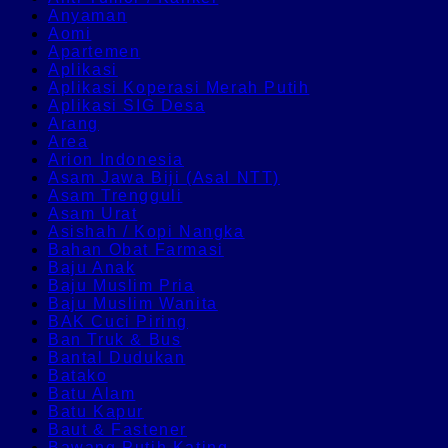
Anyaman
Aomi
Apartemen
Aplikasi
Aplikasi Koperasi Merah Putih
Aplikasi SIG Desa
Arang
Area
Arion Indonesia
Asam Jawa Biji (Asal NTT)
Asam Trengguli
Asam Urat
Asishah / Kopi Nangka
Bahan Obat Farmasi
Baju Anak
Baju Muslim Pria
Baju Muslim Wanita
BAK Cuci Piring
Ban Truk & Bus
Bantal Dudukan
Batako
Batu Alam
Batu Kapur
Baut & Fastener
Bawang Putih Kating