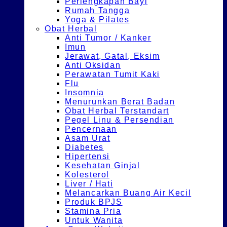
Perlengkapan Bayi
Rumah Tangga
Yoga & Pilates
Obat Herbal
Anti Tumor / Kanker
Imun
Jerawat, Gatal, Eksim
Anti Oksidan
Perawatan Tumit Kaki
Flu
Insomnia
Menurunkan Berat Badan
Obat Herbal Terstandart
Pegel Linu & Persendian
Pencernaan
Asam Urat
Diabetes
Hipertensi
Kesehatan Ginjal
Kolesterol
Liver / Hati
Melancarkan Buang Air Kecil
Produk BPJS
Stamina Pria
Untuk Wanita