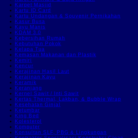
Karpet Masjid
Kartu ID Card
Kartu Undangan & Souvenir Pernikahan
Kasur Busa
Kayu Manis
KDAM 3.0
Kebersihan Rumah
Kebutuhan Pokok
Kelapa Tua
Kemasan Makanan dan Plastik
Kemiri
Kencur
Kerajinan Hasil Laut
Kerajinan Kayu
Keramik
Keranjang
Kernel Sawit / Inti Sawit
Kertas Thermal, Lakban, & Bubble Wrap
Kesehatan Ginjal
Ketumbar
King Bed
Kolesterol
Komputer
Konsultan SLF, PBG & Lingkungan
Kontraktor Spesialisasi Konstruksi Clean