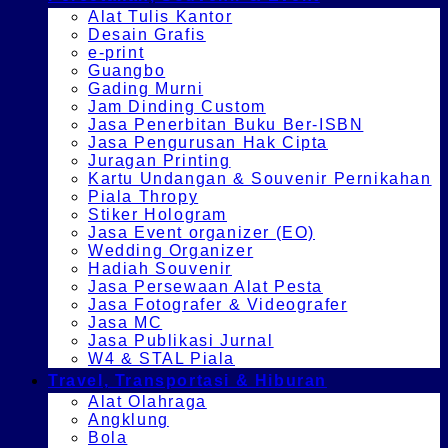
Alat Tulis Kantor
Desain Grafis
e-print
Guangbo
Gading Murni
Jam Dinding Custom
Jasa Penerbitan Buku Ber-ISBN
Jasa Pengurusan Hak Cipta
Juragan Printing
Kartu Undangan & Souvenir Pernikahan
Piala Thropy
Stiker Hologram
Jasa Event organizer (EO)
Wedding Organizer
Hadiah Souvenir
Jasa Persewaan Alat Pesta
Jasa Fotografer & Videografer
Jasa MC
Jasa Publikasi Jurnal
W4 & STAL Piala
Travel, Transportasi & Hiburan
Alat Olahraga
Angklung
Bola