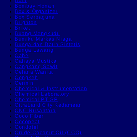
Bola
Bombay Honan
Box & Organizer
Box Serbaguna
Brighton
Briket
Buang Mengkudu
Bumiku Markas Niaga
Bunga dan Daun Sintetis
Bunga Lawang
Cabe
Cahaya Mustika
Cangkang Sawit
Celana Wanita
Cengkeh
Cermin
Chemical & Instrumentation
Chemical Laboratory
Chemical PT SP
CitraLand City Kedamean
CNC Nusantara
Coco Fiber
Cocopeat
Condotel
Crude Coconut Oil (CCO)