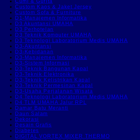
Cumi & Gurita
Custom Kaos & Jaket Jersey
Custom Sofa & Furniture
D1-Manajemen Informatika
D3 Akuntansi UMAHA
D3 Perhotelan
D3 Teknik Komputer UMAHA
D3 Teknologi Laboratorium Medis UMAHA
D3-Akuntansi
D3-Kebidanan
D3-Manajemen Informatika
D3-Sistem Informasi
D3-Teknik Bangunan Kapal
D3-Teknik Elektronika
D3-Teknik Kelistrikan Kapal
D3-Teknik Permesinan Kapal
D3-Usaha Perjalanan Wisata
D4 Teknologi Laboratorium Medis UMAHA
D4 TLM UMAHA Jalur RPL
Damar Batu Meranti
Daun Salam
Dekorasi
Desain Grafis
Diabetes
DIGITAL VORTEX MIXER THERMO