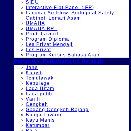
SIDU
Interactive Flat Panel (IFP)
Laminar Air Flow, Biological Safety
Cabinet, Lemari Asam
UMAHA
UMAHA RPL
Prodi Favorit
Program Diploma
Les Privat Mengaji
Les Privat
Program Kursus Bahasa Arab
Pertanian, Perkebunan & Rempah
Jahe
Kunyit
Temulawak
Kapulaga
Lada Hitam
Lada putih
Vanili
Cengkeh
Gagang Cengkeh Rajang
Bunga Lawang
Kayu Manis
Ketumbar
Pala