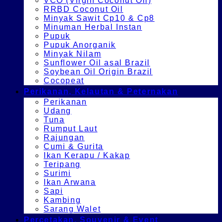
VCO (Virgin Coconut Oil)
RRBD Coconut Oil
Minyak Sawit Cp10 & Cp8
Minuman Herbal Instan
Pupuk
Pupuk Anorganik
Minyak Nilam
Sunflower Oil asal Brazil
Soybean Oil Origin Brazil
Cocopeat
Perikanan, Kelautan & Peternakan
Perikanan
Udang
Tuna
Rumput Laut
Rajungan
Cumi & Gurita
Ikan Kerapu / Kakap
Teripang
Surimi
Ikan Arwana
Sapi
Kambing
Sarang Walet
Percetakan, Souvenir & Event