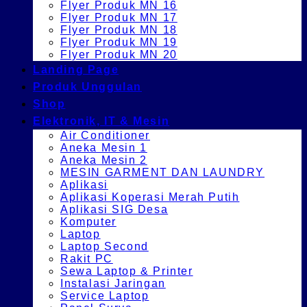
Flyer Produk MN 16
Flyer Produk MN 17
Flyer Produk MN 18
Flyer Produk MN 19
Flyer Produk MN 20
Landing Page
Produk Unggulan
Shop
Elektronik, IT & Mesin
Air Conditioner
Aneka Mesin 1
Aneka Mesin 2
MESIN GARMENT DAN LAUNDRY
Aplikasi
Aplikasi Koperasi Merah Putih
Aplikasi SIG Desa
Komputer
Laptop
Laptop Second
Rakit PC
Sewa Laptop & Printer
Instalasi Jaringan
Service Laptop