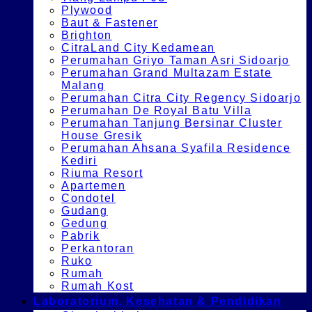
Plywood
Baut & Fastener
Brighton
CitraLand City Kedamean
Perumahan Griyo Taman Asri Sidoarjo
Perumahan Grand Multazam Estate
Malang
Perumahan Citra City Regency Sidoarjo
Perumahan De Royal Batu Villa
Perumahan Tanjung Bersinar Cluster
House Gresik
Perumahan Ahsana Syafila Residence
Kediri
Riuma Resort
Apartemen
Condotel
Gudang
Gedung
Pabrik
Perkantoran
Ruko
Rumah
Rumah Kost
Laboratorium, Kesehatan & Pendidikan