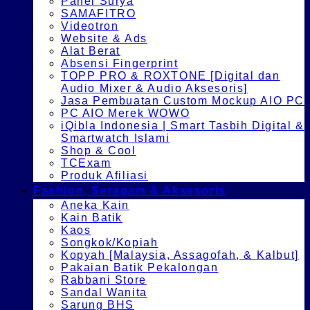
Panel Surya
SAMAFITRO
Videotron
Website & Ads
Alat Berat
Absensi Fingerprint
TOPP PRO & ROXTONE [Digital dan
Audio Mixer & Audio Aksesoris]
Jasa Pembuatan Custom Mockup AIO PC
PC AIO Merek WOWO
iQibla Indonesia | Smart Tasbih Digital &
Smartwatch Islami
Shop & Cool
TCExam
Produk Afiliasi
Fashion, Seragam & Aksesoris
Aneka Kain
Kain Batik
Kaos
Songkok/Kopiah
Kopyah [Malaysia, Assagofah, & Kalbut]
Pakaian Batik Pekalongan
Rabbani Store
Sandal Wanita
Sarung BHS