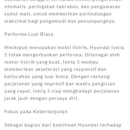
otomatis, peringatan tabrakan, dan pengawasan
sudut mati, untuk memberikan perlindungan
maksimal bagi pengemudi dan penumpangnya.
Performa Luar Biasa
Meskipun merupakan mobil listrik, Hyundai Ioniq
5 tidak mengorbankan performa. Ditenagai oleh
motor listrik yang kuat, Ioniq 5 mampu
memberikan akselerasi yang responsif dan
kelincahan yang luar biasa. Dengan rentang
perjalanan yang impresif dan waktu pengisian
yang cepat, Ioniq 5 siap menghadapi perjalanan
jarak jauh dengan percaya diri.
Fokus pada Keberlanjutan
Sebagai bagian dari komitmen Hyundai terhadap