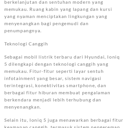
berkelanjutan dan sentuhan modern yang
memukau. Ruang kabin yang lapang dan kursi
yang nyaman menciptakan lingkungan yang
menyenangkan bagi pengemudi dan
penumpangnya.
Teknologi Canggih
Sebagai mobil listrik terbaru dari Hyundai, Ioniq
5 dilengkapi dengan teknologi canggih yang
memukau. Fitur-fitur seperti layar sentuh
infotainment yang besar, sistem navigasi
terintegrasi, konektivitas smartphone, dan
berbagai fitur hiburan membuat pengalaman
berkendara menjadi lebih terhubung dan
menyenangkan.
Selain itu, Ioniq 5 juga menawarkan berbagai fitur
keamanan canggih, termasuk sistem pengereman