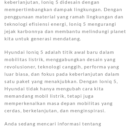
keberlanjutan, Ioniq 5 didesain dengan
mempertimbangkan dampak lingkungan. Dengan
penggunaan material yang ramah lingkungan dan
teknologi efisiensi energi, Ioniq 5 mengurangi
jejak karbonnya dan membantu melindungi planet
kita untuk generasi mendatang.
Hyundai Ioniq 5 adalah titik awal baru dalam
mobilitas listrik, menggabungkan desain yang
revolusioner, teknologi canggih, performa yang
luar biasa, dan fokus pada keberlanjutan dalam
satu paket yang menakjubkan. Dengan Ioniq 5,
Hyundai tidak hanya mengubah cara kita
memandang mobil listrik, tetapi juga
memperkenalkan masa depan mobilitas yang
cerdas, berkelanjutan, dan menginspirasi.
Anda sedang mencari informasi tentang