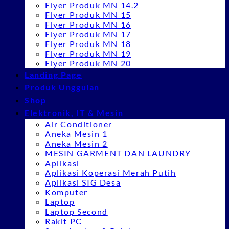
Flyer Produk MN 14.2
Flyer Produk MN 15
Flyer Produk MN 16
Flyer Produk MN 17
Flyer Produk MN 18
Flyer Produk MN 19
Flyer Produk MN 20
Landing Page
Produk Unggulan
Shop
Elektronik, IT & Mesin
Air Conditioner
Aneka Mesin 1
Aneka Mesin 2
MESIN GARMENT DAN LAUNDRY
Aplikasi
Aplikasi Koperasi Merah Putih
Aplikasi SIG Desa
Komputer
Laptop
Laptop Second
Rakit PC