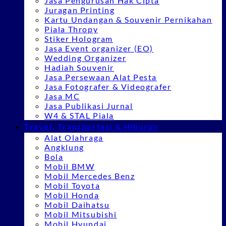
Jasa Pengurusan Hak Cipta
Juragan Printing
Kartu Undangan & Souvenir Pernikahan
Piala Thropy
Stiker Hologram
Jasa Event organizer (EO)
Wedding Organizer
Hadiah Souvenir
Jasa Persewaan Alat Pesta
Jasa Fotografer & Videografer
Jasa MC
Jasa Publikasi Jurnal
W4 & STAL Piala
Travel, Transportasi & Hiburan
Alat Olahraga
Angklung
Bola
Mobil BMW
Mobil Mercedes Benz
Mobil Toyota
Mobil Honda
Mobil Daihatsu
Mobil Mitsubishi
Mobil Hyundai