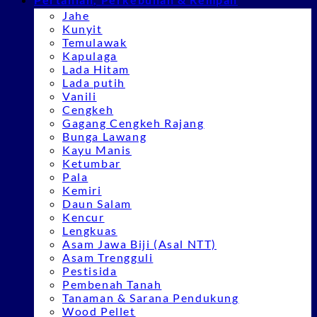
Jahe
Kunyit
Temulawak
Kapulaga
Lada Hitam
Lada putih
Vanili
Cengkeh
Gagang Cengkeh Rajang
Bunga Lawang
Kayu Manis
Ketumbar
Pala
Kemiri
Daun Salam
Kencur
Lengkuas
Asam Jawa Biji (Asal NTT)
Asam Trengguli
Pestisida
Pembenah Tanah
Tanaman & Sarana Pendukung
Wood Pellet