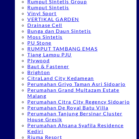
Rumput Sintetis Group
Rumput Sintetis
Vinyl Sport
VERTIKAL GARDEN
Drainase Cell
Bunga dan Daun Sintetis
Moss Sintetis
PU Stone
RUMPUT TAMBANG EMAS
Tiang Lampu PJU
Plywood
Baut & Fastener
Brighton
CitraLand City Kedamean
Perumahan Griyo Taman Asri Sidoarjo
Perumahan Grand Multazam Estate
Malang
Perumahan Citra City Regency Sidoarjo
Perumahan De Royal Batu Villa
Perumahan Tanjung Bersinar Cluster
House Gresik
Perumahan Ahsana Syafila Residence
Kediri
Riuma Resort