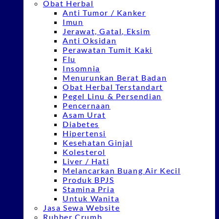
Obat Herbal
Anti Tumor / Kanker
Imun
Jerawat, Gatal, Eksim
Anti Oksidan
Perawatan Tumit Kaki
Flu
Insomnia
Menurunkan Berat Badan
Obat Herbal Terstandart
Pegel Linu & Persendian
Pencernaan
Asam Urat
Diabetes
Hipertensi
Kesehatan Ginjal
Kolesterol
Liver / Hati
Melancarkan Buang Air Kecil
Produk BPJS
Stamina Pria
Untuk Wanita
Jasa Sewa Website
Rubber Crumb