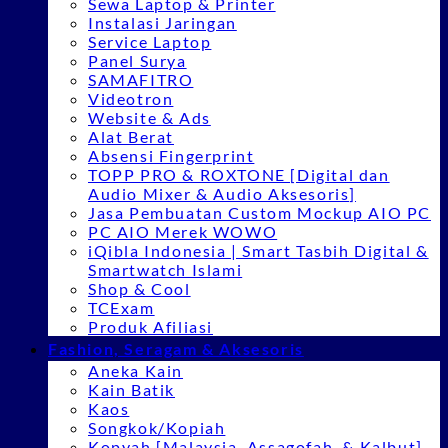
Sewa Laptop & Printer
Instalasi Jaringan
Service Laptop
Panel Surya
SAMAFITRO
Videotron
Website & Ads
Alat Berat
Absensi Fingerprint
TOPP PRO & ROXTONE [Digital dan
Audio Mixer & Audio Aksesoris]
Jasa Pembuatan Custom Mockup AIO PC
PC AIO Merek WOWO
iQibla Indonesia | Smart Tasbih Digital &
Smartwatch Islami
Shop & Cool
TCExam
Produk Afiliasi
Fashion, Seragam & Aksesoris
Aneka Kain
Kain Batik
Kaos
Songkok/Kopiah
Kopyah [Malaysia, Assagofah, & Kalbut]