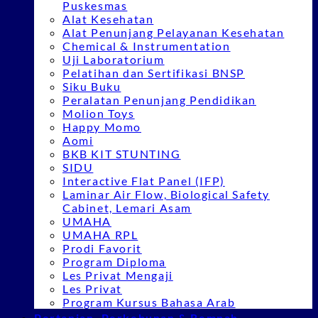
Puskesmas
Alat Kesehatan
Alat Penunjang Pelayanan Kesehatan
Chemical & Instrumentation
Uji Laboratorium
Pelatihan dan Sertifikasi BNSP
Siku Buku
Peralatan Penunjang Pendidikan
Molion Toys
Happy Momo
Aomi
BKB KIT STUNTING
SIDU
Interactive Flat Panel (IFP)
Laminar Air Flow, Biological Safety
Cabinet, Lemari Asam
UMAHA
UMAHA RPL
Prodi Favorit
Program Diploma
Les Privat Mengaji
Les Privat
Program Kursus Bahasa Arab
Pertanian, Perkebunan & Rempah