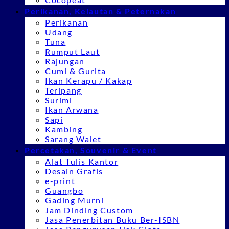
Perikanan, Kelautan & Peternakan
Perikanan
Udang
Tuna
Rumput Laut
Rajungan
Cumi & Gurita
Ikan Kerapu / Kakap
Teripang
Surimi
Ikan Arwana
Sapi
Kambing
Sarang Walet
Percetakan, Souvenir & Event
Alat Tulis Kantor
Desain Grafis
e-print
Guangbo
Gading Murni
Jam Dinding Custom
Jasa Penerbitan Buku Ber-ISBN