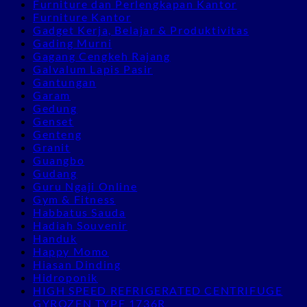
Furniture dan Perlengkapan Kantor
Furniture Kantor
Gadget Kerja, Belajar & Produktivitas
Gading Murni
Gagang Cengkeh Rajang
Galvalum Lapis Pasir
Gantungan
Garam
Gedung
Genset
Genteng
Granit
Guangbo
Gudang
Guru Ngaji Online
Gym & Fitness
Habbatus Sauda
Hadiah Souvenir
Handuk
Happy Momo
Hiasan Dinding
Hidroponik
HIGH SPEED REFRIGERATED CENTRIFUGE
GYROZEN TYPE 1736R