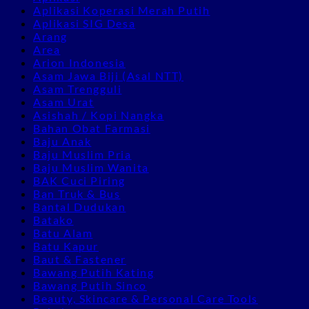
Aplikasi Koperasi Merah Putih
Aplikasi SIG Desa
Arang
Area
Arion Indonesia
Asam Jawa Biji (Asal NTT)
Asam Trengguli
Asam Urat
Asishah / Kopi Nangka
Bahan Obat Farmasi
Baju Anak
Baju Muslim Pria
Baju Muslim Wanita
BAK Cuci Piring
Ban Truk & Bus
Bantal Dudukan
Batako
Batu Alam
Batu Kapur
Baut & Fastener
Bawang Putih Kating
Bawang Putih Sinco
Beauty, Skincare & Personal Care Tools