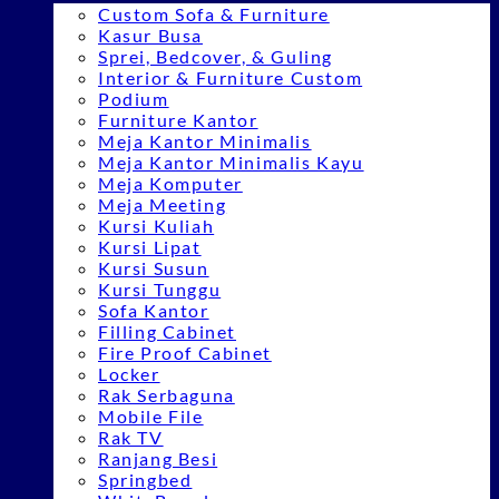
Custom Sofa & Furniture
Kasur Busa
Sprei, Bedcover, & Guling
Interior & Furniture Custom
Podium
Furniture Kantor
Meja Kantor Minimalis
Meja Kantor Minimalis Kayu
Meja Komputer
Meja Meeting
Kursi Kuliah
Kursi Lipat
Kursi Susun
Kursi Tunggu
Sofa Kantor
Filling Cabinet
Fire Proof Cabinet
Locker
Rak Serbaguna
Mobile File
Rak TV
Ranjang Besi
Springbed