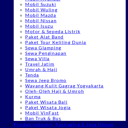
Mobil Suzuki
Mobil Wuling
Mobil Mazda
Mobil Nissan
Mobil Isuzu
Motor & Sepeda Listrik
Paket Alat Band
Paket Tour Keliling Dunia
Sewa Glamping
Sewa Penginapan
Sewa Villa
Travel Jatim
Umrah & Haji
Tenda
Sewa Jeep Bromo
Wayang Kulit Gagrag Yogyakarta
Oleh-Oleh Haji & Umroh
Kurma
Paket Wisata Bali
Paket Wisata Jogja
Mobil VinFast
Ban Truk & Bus
Produk Industri, Packaging & Jasa Umum