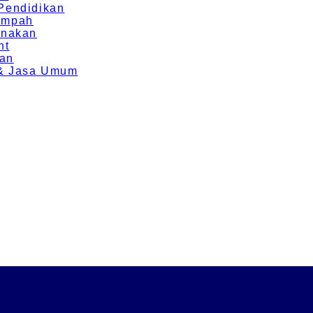
 Pendidikan
Rempah
rnakan
nt
ran
g & Jasa Umum