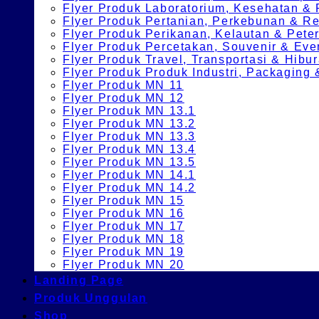
Flyer Produk Laboratorium, Kesehatan &
Flyer Produk Pertanian, Perkebunan & 
Flyer Produk Perikanan, Kelautan & Pete
Flyer Produk Percetakan, Souvenir & Eve
Flyer Produk Travel, Transportasi & Hibu
Flyer Produk Produk Industri, Packagin
Flyer Produk MN 11
Flyer Produk MN 12
Flyer Produk MN 13.1
Flyer Produk MN 13.2
Flyer Produk MN 13.3
Flyer Produk MN 13.4
Flyer Produk MN 13.5
Flyer Produk MN 14.1
Flyer Produk MN 14.2
Flyer Produk MN 15
Flyer Produk MN 16
Flyer Produk MN 17
Flyer Produk MN 18
Flyer Produk MN 19
Flyer Produk MN 20
Landing Page
Produk Unggulan
Shop