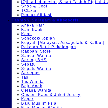
iQibla Indonesia | Smart Tasbih Digital &
Shop & Cool
TCExam
Produk Afiliasi
Fashion, Seragam & Aksesoris
Aneka Kain
Kain Batik
Kaos
Songkok/Kopiah
Kopyah [Malaysia, Assagofah, & Kalbut]
Pakaian Batik Pekalongan
Rabbani Store
Sandal Wanita
Sarung BHS
Sepatu
Sepatu Wanita
Seragam
Tas
Tas Wanita
Baju Anak
Celana Wanita
Custom Kaos & Jaket Jersey
Koper
Baju Muslim Pria
Baju Muslim Wanita