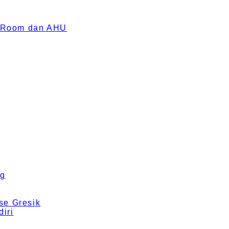
an Room dan AHU
ng
se Gresik
iri