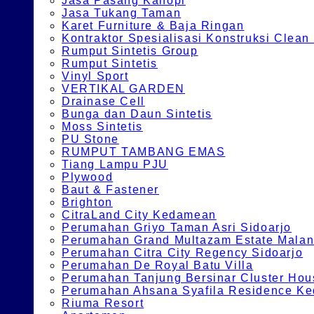
Jasa Pasang Kanopi
Jasa Tukang Taman
Karet Furniture & Baja Ringan
Kontraktor Spesialisasi Konstruksi Cle
Rumput Sintetis Group
Rumput Sintetis
Vinyl Sport
VERTIKAL GARDEN
Drainase Cell
Bunga dan Daun Sintetis
Moss Sintetis
PU Stone
RUMPUT TAMBANG EMAS
Tiang Lampu PJU
Plywood
Baut & Fastener
Brighton
CitraLand City Kedamean
Perumahan Griyo Taman Asri Sidoarjo
Perumahan Grand Multazam Estate Mala
Perumahan Citra City Regency Sidoarjo
Perumahan De Royal Batu Villa
Perumahan Tanjung Bersinar Cluster Hou
Perumahan Ahsana Syafila Residence Ked
Riuma Resort