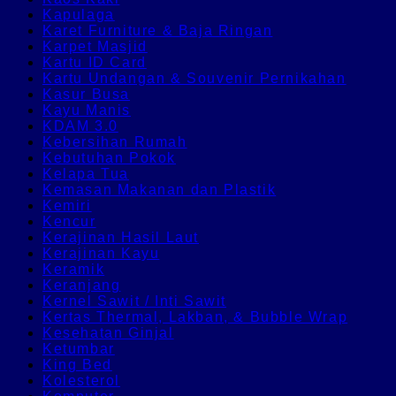
Kapulaga
Karet Furniture & Baja Ringan
Karpet Masjid
Kartu ID Card
Kartu Undangan & Souvenir Pernikahan
Kasur Busa
Kayu Manis
KDAM 3.0
Kebersihan Rumah
Kebutuhan Pokok
Kelapa Tua
Kemasan Makanan dan Plastik
Kemiri
Kencur
Kerajinan Hasil Laut
Kerajinan Kayu
Keramik
Keranjang
Kernel Sawit / Inti Sawit
Kertas Thermal, Lakban, & Bubble Wrap
Kesehatan Ginjal
Ketumbar
King Bed
Kolesterol