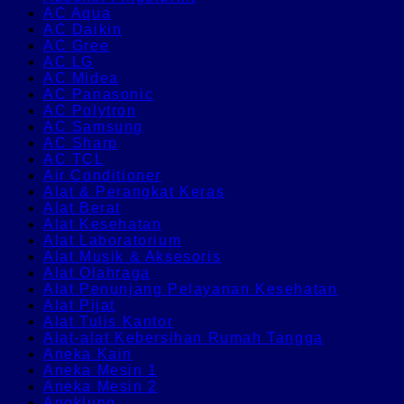
AC Aqua
AC Daikin
AC Gree
AC LG
AC Midea
AC Panasonic
AC Polytron
AC Samsung
AC Sharp
AC TCL
Air Conditioner
Alat & Perangkat Keras
Alat Berat
Alat Kesehatan
Alat Laboratorium
Alat Musik & Aksesoris
Alat Olahraga
Alat Penunjang Pelayanan Kesehatan
Alat Pijat
Alat Tulis Kantor
Alat-alat Kebersihan Rumah Tangga
Aneka Kain
Aneka Mesin 1
Aneka Mesin 2
Angklung