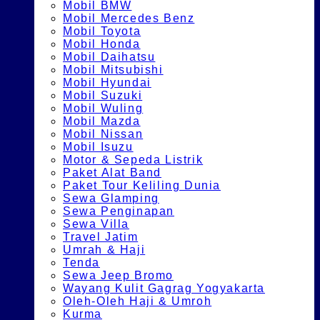
Mobil BMW
Mobil Mercedes Benz
Mobil Toyota
Mobil Honda
Mobil Daihatsu
Mobil Mitsubishi
Mobil Hyundai
Mobil Suzuki
Mobil Wuling
Mobil Mazda
Mobil Nissan
Mobil Isuzu
Motor & Sepeda Listrik
Paket Alat Band
Paket Tour Keliling Dunia
Sewa Glamping
Sewa Penginapan
Sewa Villa
Travel Jatim
Umrah & Haji
Tenda
Sewa Jeep Bromo
Wayang Kulit Gagrag Yogyakarta
Oleh-Oleh Haji & Umroh
Kurma