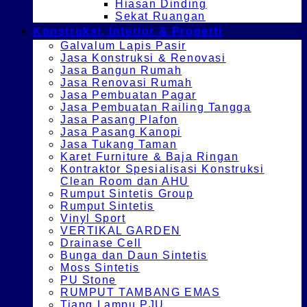
Hiasan Dinding
Sekat Ruangan
Konstruksi, Interior & Properti
Galvalum Lapis Pasir
Jasa Konstruksi & Renovasi
Jasa Bangun Rumah
Jasa Renovasi Rumah
Jasa Pembuatan Pagar
Jasa Pembuatan Railing Tangga
Jasa Pasang Plafon
Jasa Pasang Kanopi
Jasa Tukang Taman
Karet Furniture & Baja Ringan
Kontraktor Spesialisasi Konstruksi
Clean Room dan AHU
Rumput Sintetis Group
Rumput Sintetis
Vinyl Sport
VERTIKAL GARDEN
Drainase Cell
Bunga dan Daun Sintetis
Moss Sintetis
PU Stone
RUMPUT TAMBANG EMAS
Tiang Lampu PJU