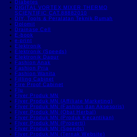
Diabetes
DIGITAL VORTEX MIXER THERMO
SCIENTIFIC CAT.88882010
DIY, Tools & Peralatan Teknik Rumah
Dolomit
Drainase Cell
E-book
e-print
Elektronik
Elektronik (Speeds)
Elektronik Dapur
Fashion Anak
Fashion Pria
Fashion Wanita
Filling Cabinet
Fire Proof Cabinet
Flu
Flyer Produk MN
Flyer Produk MN (Affiliate Marketing)
Flyer Produk MN (Fashion dan Aksesoris)
Flyer Produk MN (Obat Herbal)
Flyer Produk MN (Produk Kecantikan)
Flyer Produk MN (Properti)
Flyer Produk MN (Speeds)
Flyer Produk MN (Ternak Website)