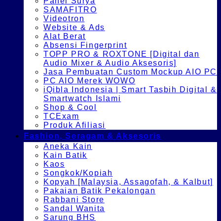
Panel Surya
SAMAFITRO
Videotron
Website & Ads
Alat Berat
Absensi Fingerprint
TOPP PRO & ROXTONE [Digital dan
Audio Mixer & Audio Aksesoris]
Jasa Pembuatan Custom Mockup AIO PC
PC AIO Merek WOWO
iQibla Indonesia | Smart Tasbih Digital &
Smartwatch Islami
Shop & Cool
TCExam
Produk Afiliasi
Fashion, Seragam & Aksesoris
Aneka Kain
Kain Batik
Kaos
Songkok/Kopiah
Kopyah [Malaysia, Assagofah, & Kalbut]
Pakaian Batik Pekalongan
Rabbani Store
Sandal Wanita
Sarung BHS