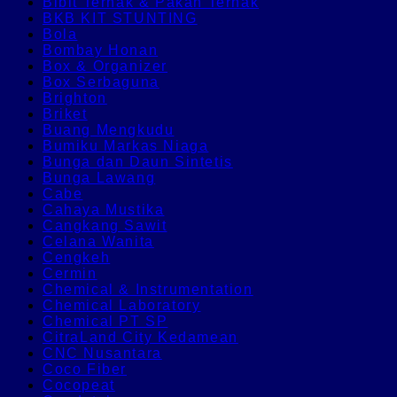
Bibit Ternak & Pakan Ternak
BKB KIT STUNTING
Bola
Bombay Honan
Box & Organizer
Box Serbaguna
Brighton
Briket
Buang Mengkudu
Bumiku Markas Niaga
Bunga dan Daun Sintetis
Bunga Lawang
Cabe
Cahaya Mustika
Cangkang Sawit
Celana Wanita
Cengkeh
Cermin
Chemical & Instrumentation
Chemical Laboratory
Chemical PT SP
CitraLand City Kedamean
CNC Nusantara
Coco Fiber
Cocopeat