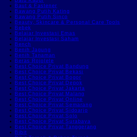
Batu Kapur
Baut & Fastener
Bawang Putih Kating
Bawang Putih Sinco
Beauty, Skincare & Personal Care Tools
Bebek
Belajar Investasi Emas
Belajar Investasi Saham
Bench
Benih Jagung
Benih Tanaman
Beras Rojolele
Best Choice Privat Bandung
Best Choice Privat Bekasi
Best Choice Privat Bogor
Best Choice Privat Depok
Best Choice Privat Jakarta
Best Choice Privat Malang
Best Choice Privat Online
Best Choice Privat Semarang
Best Choice Privat Sidoarjo
Best Choice Privat Solo
Best Choice Privat Surabaya
Best Choice Privat Tanggerang
Bibit