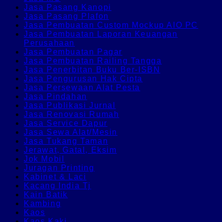
Jasa Pasang Kanopi
Jasa Pasang Plafon
Jasa Pembuatan Custom Mockup AIO PC
Jasa Pembuatan Laporan Keuangan
Perusahaan
Jasa Pembuatan Pagar
Jasa Pembuatan Railing Tangga
Jasa Penerbitan Buku Ber-ISBN
Jasa Pengurusan Hak Cipta
Jasa Persewaan Alat Pesta
Jasa Pindahan
Jasa Publikasi Jurnal
Jasa Renovasi Rumah
Jasa Service Dapur
Jasa Sewa Alat/Mesin
Jasa Tukang Taman
Jerawat, Gatal, Eksim
Jok Mobil
Juragan Printing
Kabinet & Laci
Kacang India Tj
Kain Batik
Kambing
Kaos
Kaos Kaki