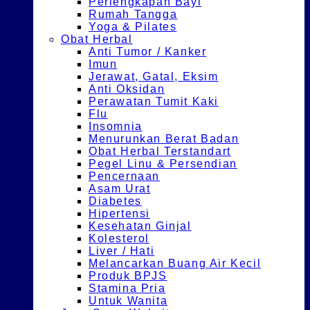
Perlengkapan Bayi
Rumah Tangga
Yoga & Pilates
Obat Herbal
Anti Tumor / Kanker
Imun
Jerawat, Gatal, Eksim
Anti Oksidan
Perawatan Tumit Kaki
Flu
Insomnia
Menurunkan Berat Badan
Obat Herbal Terstandart
Pegel Linu & Persendian
Pencernaan
Asam Urat
Diabetes
Hipertensi
Kesehatan Ginjal
Kolesterol
Liver / Hati
Melancarkan Buang Air Kecil
Produk BPJS
Stamina Pria
Untuk Wanita