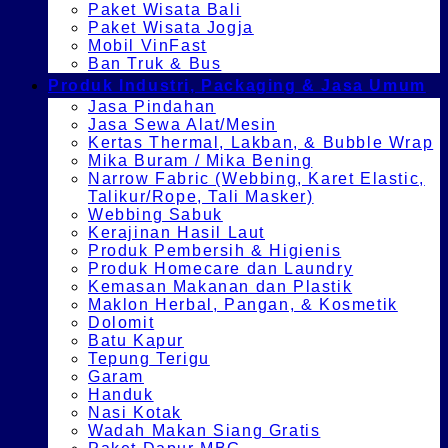
Paket Wisata Bali
Paket Wisata Jogja
Mobil VinFast
Ban Truk & Bus
Produk Industri, Packaging & Jasa Umum
Jasa Pindahan
Jasa Sewa Alat/Mesin
Kertas Thermal, Lakban, & Bubble Wrap
Mika Buram / Mika Bening
Narrow Fabric (Webbing, Karet Elastic,
Talikur/Rope, Tali Masker)
Webbing Sabuk
Kerajinan Hasil Laut
Produk Pembersih & Higienis
Produk Homecare dan Laundry
Kemasan Makanan dan Plastik
Maklon Herbal, Pangan, & Kosmetik
Dolomit
Batu Kapur
Tepung Terigu
Garam
Handuk
Nasi Kotak
Wadah Makan Siang Gratis