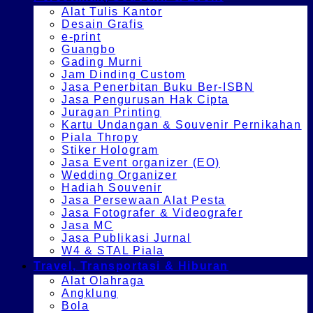
Alat Tulis Kantor
Desain Grafis
e-print
Guangbo
Gading Murni
Jam Dinding Custom
Jasa Penerbitan Buku Ber-ISBN
Jasa Pengurusan Hak Cipta
Juragan Printing
Kartu Undangan & Souvenir Pernikahan
Piala Thropy
Stiker Hologram
Jasa Event organizer (EO)
Wedding Organizer
Hadiah Souvenir
Jasa Persewaan Alat Pesta
Jasa Fotografer & Videografer
Jasa MC
Jasa Publikasi Jurnal
W4 & STAL Piala
Travel, Transportasi & Hiburan
Alat Olahraga
Angklung
Bola