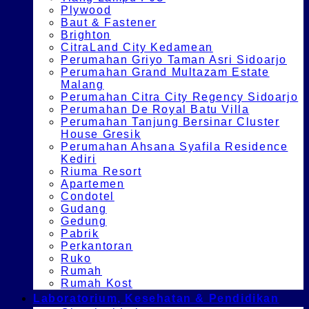
Plywood
Baut & Fastener
Brighton
CitraLand City Kedamean
Perumahan Griyo Taman Asri Sidoarjo
Perumahan Grand Multazam Estate
Malang
Perumahan Citra City Regency Sidoarjo
Perumahan De Royal Batu Villa
Perumahan Tanjung Bersinar Cluster
House Gresik
Perumahan Ahsana Syafila Residence
Kediri
Riuma Resort
Apartemen
Condotel
Gudang
Gedung
Pabrik
Perkantoran
Ruko
Rumah
Rumah Kost
Laboratorium, Kesehatan & Pendidikan