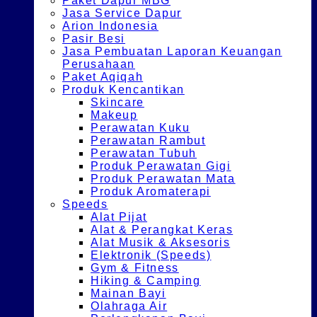
Paket Dapur MBG
Jasa Service Dapur
Arion Indonesia
Pasir Besi
Jasa Pembuatan Laporan Keuangan
Perusahaan
Paket Aqiqah
Produk Kencantikan
Skincare
Makeup
Perawatan Kuku
Perawatan Rambut
Perawatan Tubuh
Produk Perawatan Gigi
Produk Perawatan Mata
Produk Aromaterapi
Speeds
Alat Pijat
Alat & Perangkat Keras
Alat Musik & Aksesoris
Elektronik (Speeds)
Gym & Fitness
Hiking & Camping
Mainan Bayi
Olahraga Air