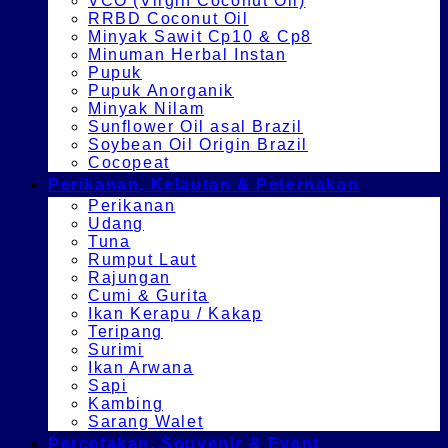
VCO (Virgin Coconut Oil)
RRBD Coconut Oil
Minyak Sawit Cp10 & Cp8
Minuman Herbal Instan
Pupuk
Pupuk Anorganik
Minyak Nilam
Sunflower Oil asal Brazil
Soybean Oil Origin Brazil
Cocopeat
Perikanan, Kelautan & Peternakan
Perikanan
Udang
Tuna
Rumput Laut
Rajungan
Cumi & Gurita
Ikan Kerapu / Kakap
Teripang
Surimi
Ikan Arwana
Sapi
Kambing
Sarang Walet
Percetakan, Souvenir & Event