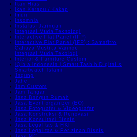
Ikan Hias
Ikan Kerapu / Kakap
Imun
Insomnia
Instalasi Jaringan
Integrasi Muda Teknologi
Interactive Flat Panel (IFP)
Interactive Flat Panel (IFP) : Samafitro
Cahaya Mustika Vannoe
Integrasi Muda Tekologi
Interior & Furniture Custom
iQibla Indonesia | Smart Tasbih Digital &
Smartwatch Islami
Jagung
Jahe
Jam Custom
Jam Tangan
Jasa Bangun Rumah
Jasa Event organizer (EO)
Jasa Fotografer & Videografer
Jasa Konstruksi & Renovasi
Jasa Konsultasi Bisnis
Jasa Legalitas & HKI
Jasa Legalitas & Perizinan Bisnis
Jasa MC