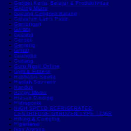
Gadget Kerja, Belajar & Produktivitas
Gading Murni
Gagang Cengkeh Rajang
Galvalum Lapis Pasir
Gantungan
Garam
Gedung
Genset
Genteng
Granit
Guangbo
Gudang
Guru Ngaji Online
Gym & Fitness
Habbatus Sauda
Hadiah Souvenir
Handuk
Happy Momo
Hiasan Dinding
Hidroponik
HIGH SPEED REFRIGERATED
CENTRIFUGE GYROZEN TYPE 1736R
Hiking & Camping
Hipertensi
Ikan Arwana