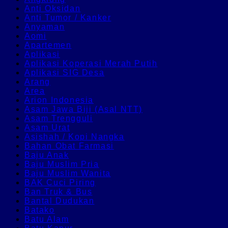
Anti Oksidan
Anti Tumor / Kanker
Anyaman
Aomi
Apartemen
Aplikasi
Aplikasi Koperasi Merah Putih
Aplikasi SIG Desa
Arang
Area
Arion Indonesia
Asam Jawa Biji (Asal NTT)
Asam Trengguli
Asam Urat
Asishah / Kopi Nangka
Bahan Obat Farmasi
Baju Anak
Baju Muslim Pria
Baju Muslim Wanita
BAK Cuci Piring
Ban Truk & Bus
Bantal Dudukan
Batako
Batu Alam