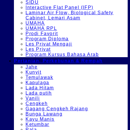
SIDU
Interactive Flat Panel (IFP)
Laminar Air Flow, Biological Safety
Cabinet, Lemari Asam
UMAHA
UMAHA RPL
Prodi Favorit
Program Diploma
Les Privat Mengaji
Les Privat
Program Kursus Bahasa Arab
Pertanian, Perkebunan & Rempah
Jahe
Kunyit
Temulawak
Kapulaga
Lada Hitam
Lada putih
Vanili
Cengkeh
Gagang Cengkeh Rajang
Bunga Lawang
Kayu Manis
Ketumbar
Pala