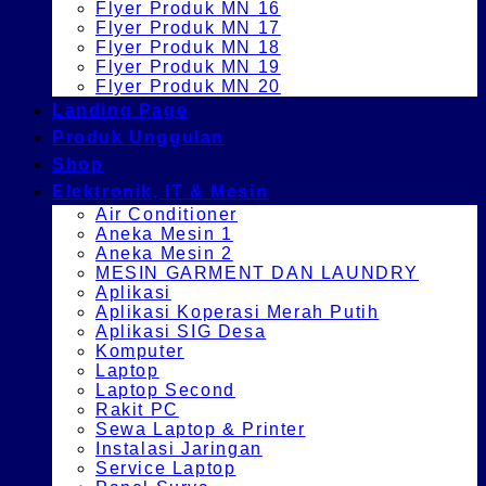
Flyer Produk MN 16
Flyer Produk MN 17
Flyer Produk MN 18
Flyer Produk MN 19
Flyer Produk MN 20
Landing Page
Produk Unggulan
Shop
Elektronik, IT & Mesin
Air Conditioner
Aneka Mesin 1
Aneka Mesin 2
MESIN GARMENT DAN LAUNDRY
Aplikasi
Aplikasi Koperasi Merah Putih
Aplikasi SIG Desa
Komputer
Laptop
Laptop Second
Rakit PC
Sewa Laptop & Printer
Instalasi Jaringan
Service Laptop