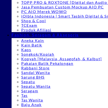
TOPP PRO & ROXTONE [Digital dan Audio 
Jasa Pembuatan Custom Mockup AIO PC
PC AIO Merek WOWO
iQibla Indonesia | Smart Tasbih Digital & 
Shop & Cool
TCExam
Produk Afiliasi
Fashion, Seragam & Aksesoris
Aneka Kain
Kain Batik
Kaos
Songkok/Kopiah
Kopyah [Malaysia, Assagofah, & Kalbut]
Pakaian Batik Pekalongan
Rabbani Store
Sandal Wanita
Sarung BHS
Sepatu
Sepatu Wanita
Seragam
Tas
Tas Wanita
Baju Anak