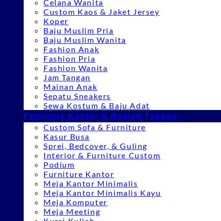
Celana Wanita
Custom Kaos & Jaket Jersey
Koper
Baju Muslim Pria
Baju Muslim Wanita
Fashion Anak
Fashion Pria
Fashion Wanita
Jam Tangan
Mainan Anak
Sepatu Sneakers
Sewa Kostum & Baju Adat
Furniture Kantor & Rumah Tangga
Custom Sofa & Furniture
Kasur Busa
Sprei, Bedcover, & Guling
Interior & Furniture Custom
Podium
Furniture Kantor
Meja Kantor Minimalis
Meja Kantor Minimalis Kayu
Meja Komputer
Meja Meeting
Kursi Kuliah