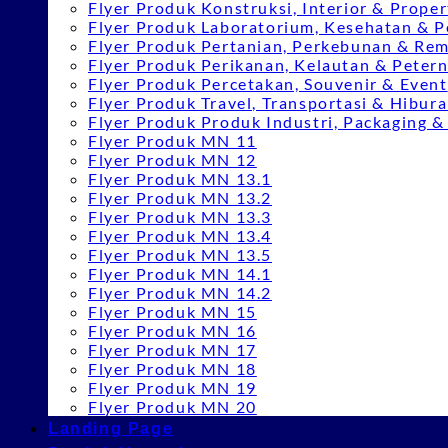
Flyer Produk Konstruksi, Interior & Proper
Flyer Produk Laboratorium, Kesehatan & P
Flyer Produk Pertanian, Perkebunan & Re
Flyer Produk Perikanan, Kelautan & Peter
Flyer Produk Percetakan, Souvenir & Event
Flyer Produk Travel, Transportasi & Hibur
Flyer Produk Produk Industri, Packaging 
Flyer Produk MN 11
Flyer Produk MN 12
Flyer Produk MN 13.1
Flyer Produk MN 13.2
Flyer Produk MN 13.3
Flyer Produk MN 13.4
Flyer Produk MN 13.5
Flyer Produk MN 14.1
Flyer Produk MN 14.2
Flyer Produk MN 15
Flyer Produk MN 16
Flyer Produk MN 17
Flyer Produk MN 18
Flyer Produk MN 19
Flyer Produk MN 20
Landing Page