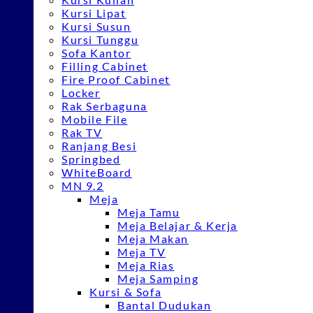
Kursi Lipat
Kursi Susun
Kursi Tunggu
Sofa Kantor
Filling Cabinet
Fire Proof Cabinet
Locker
Rak Serbaguna
Mobile File
Rak TV
Ranjang Besi
Springbed
WhiteBoard
MN 9.2
Meja
Meja Tamu
Meja Belajar & Kerja
Meja Makan
Meja TV
Meja Rias
Meja Samping
Kursi & Sofa
Bantal Dudukan