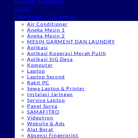
Produk Unggulan
Shop
Elektronik, IT & Mesin
Air Conditioner
Aneka Mesin 1
Aneka Mesin 2
MESIN GARMENT DAN LAUNDRY
Aplikasi
Aplikasi Koperasi Merah Putih
Aplikasi SIG Desa
Komputer
Laptop
Laptop Second
Rakit PC
Sewa Laptop & Printer
Instalasi Jaringan
Service Laptop
Panel Surya
SAMAFITRO
Videotron
Website & Ads
Alat Berat
Absensi Fingerprint