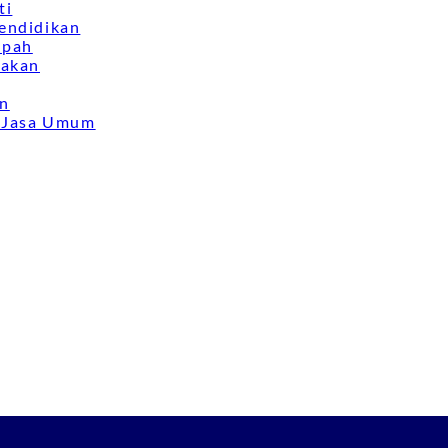
ti
endidikan
mpah
nakan
an
& Jasa Umum