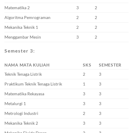
Matematika 2
3
2
Algoritma Pemrograman
2
2
Mekanika Teknik 1
2
2
Menggambar Mesin
3
2
Semester 3:
NAMA MATA KULIAH
SKS
SEMESTER
Teknik Tenaga Listrik
2
3
Praktikum Teknik Tenaga Listrik
1
3
Matematika Rekayasa
3
3
Metalurgi 1
3
3
Metrologi Industri
2
3
Mekanika Teknik 2
3
3
Mekanika Fluida Dasar
2
3