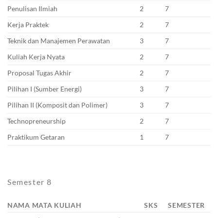
Penulisan Ilmiah
2
7
Kerja Praktek
2
7
Teknik dan Manajemen Perawatan
3
7
Kuliah Kerja Nyata
2
7
Proposal Tugas Akhir
2
7
Pilihan I (Sumber Energi)
3
7
Pilihan II (Komposit dan Polimer)
3
7
Technopreneurship
2
7
Praktikum Getaran
1
7
Semester 8
NAMA MATA KULIAH
SKS
SEMESTER