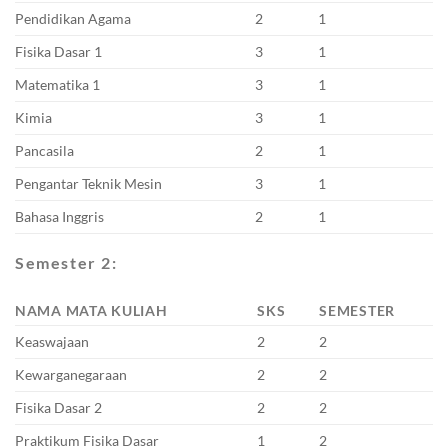
Pendidikan Agama
2
1
Fisika Dasar 1
3
1
Matematika 1
3
1
Kimia
3
1
Pancasila
2
1
Pengantar Teknik Mesin
3
1
Bahasa Inggris
2
1
Semester 2:
NAMA MATA KULIAH
SKS
SEMESTER
Keaswajaan
2
2
Kewarganegaraan
2
2
Fisika Dasar 2
2
2
Praktikum Fisika Dasar
1
2