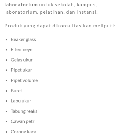
laboratorium
untuk sekolah, kampus,
laboratorium, pelatihan, dan instansi.
Produk yang dapat dikonsultasikan meliputi:
Beaker glass
Erlenmeyer
Gelas ukur
Pipet ukur
Pipet volume
Buret
Labu ukur
Tabung reaksi
Cawan petri
Corong kaca