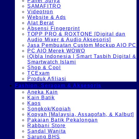
Panel Surya
SAMAFITRO
Videotron
Website & Ads
Alat Berat
Absensi Fingerprint
TOPP PRO & ROXTONE [Digital dan
Audio Mixer & Audio Aksesoris]
Jasa Pembuatan Custom Mockup AIO PC
PC AIO Merek WOWO
iQibla Indonesia | Smart Tasbih Digital &
Smartwatch Islami
Shop & Cool
TCExam
Produk Afiliasi
Fashion, Seragam & Aksesoris
Aneka Kain
Kain Batik
Kaos
Songkok/Kopiah
Kopyah [Malaysia, Assagofah, & Kalbut]
Pakaian Batik Pekalongan
Rabbani Store
Sandal Wanita
Sarung BHS