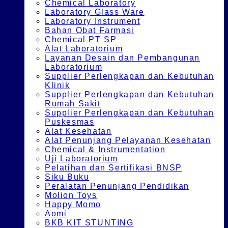
Chemical Laboratory
Laboratory Glass Ware
Laboratory Instrument
Bahan Obat Farmasi
Chemical PT SP
Alat Laboratorium
Layanan Desain dan Pembangunan
Laboratorium
Supplier Perlengkapan dan Kebutuhan
Klinik
Supplier Perlengkapan dan Kebutuhan
Rumah Sakit
Supplier Perlengkapan dan Kebutuhan
Puskesmas
Alat Kesehatan
Alat Penunjang Pelayanan Kesehatan
Chemical & Instrumentation
Uji Laboratorium
Pelatihan dan Sertifikasi BNSP
Siku Buku
Peralatan Penunjang Pendidikan
Molion Toys
Happy Momo
Aomi
BKB KIT STUNTING