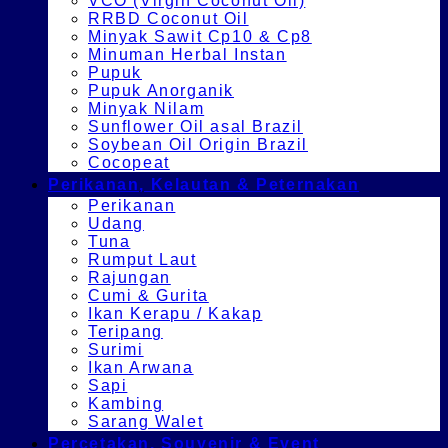
VCO (Virgin Coconut Oil)
RRBD Coconut Oil
Minyak Sawit Cp10 & Cp8
Minuman Herbal Instan
Pupuk
Pupuk Anorganik
Minyak Nilam
Sunflower Oil asal Brazil
Soybean Oil Origin Brazil
Cocopeat
Perikanan, Kelautan & Peternakan
Perikanan
Udang
Tuna
Rumput Laut
Rajungan
Cumi & Gurita
Ikan Kerapu / Kakap
Teripang
Surimi
Ikan Arwana
Sapi
Kambing
Sarang Walet
Percetakan, Souvenir & Event