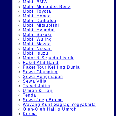
Mobil BMW
Mobil Mercedes Benz
Mobil Toyota
Mobil Honda
Mobil Daihatsu
Mobil Mitsubishi
Mobil Hyundai
Mobil Suzuki
Mobil Wuling
Mobil Mazda
Mobil Nissan
Mobil Isuzu
Motor & Sepeda Listrik
Paket Alat Band
Paket Tour Keliling Dunia
Sewa Glamping
Sewa Penginapan
Sewa Villa
Travel Jatim
Umrah & Haji
Tenda
Sewa Jeep Bromo
Wayang Kulit Gagrag Yogyakarta
Oleh-Oleh Haji & Umroh
Kurma