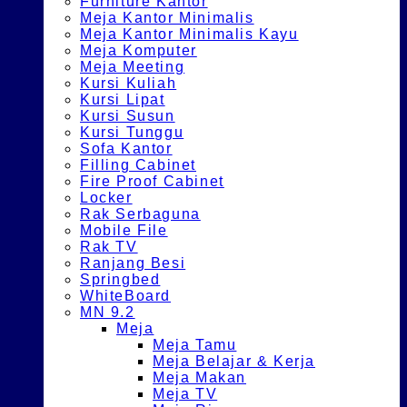
Furniture Kantor
Meja Kantor Minimalis
Meja Kantor Minimalis Kayu
Meja Komputer
Meja Meeting
Kursi Kuliah
Kursi Lipat
Kursi Susun
Kursi Tunggu
Sofa Kantor
Filling Cabinet
Fire Proof Cabinet
Locker
Rak Serbaguna
Mobile File
Rak TV
Ranjang Besi
Springbed
WhiteBoard
MN 9.2
Meja
Meja Tamu
Meja Belajar & Kerja
Meja Makan
Meja TV