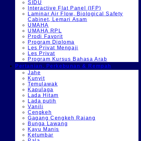
SIDU
Interactive Flat Panel (IFP)
Laminar Air Flow, Biological Safety
Cabinet, Lemari Asam
UMAHA
UMAHA RPL
Prodi Favorit
Program Diploma
Les Privat Mengaji
Les Privat
Program Kursus Bahasa Arab
Pertanian, Perkebunan & Rempah
Jahe
Kunyit
Temulawak
Kapulaga
Lada Hitam
Lada putih
Vanili
Cengkeh
Gagang Cengkeh Rajang
Bunga Lawang
Kayu Manis
Ketumbar
Pala