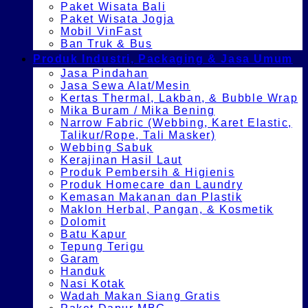
Paket Wisata Bali
Paket Wisata Jogja
Mobil VinFast
Ban Truk & Bus
Produk Industri, Packaging & Jasa Umum
Jasa Pindahan
Jasa Sewa Alat/Mesin
Kertas Thermal, Lakban, & Bubble Wrap
Mika Buram / Mika Bening
Narrow Fabric (Webbing, Karet Elastic,
Talikur/Rope, Tali Masker)
Webbing Sabuk
Kerajinan Hasil Laut
Produk Pembersih & Higienis
Produk Homecare dan Laundry
Kemasan Makanan dan Plastik
Maklon Herbal, Pangan, & Kosmetik
Dolomit
Batu Kapur
Tepung Terigu
Garam
Handuk
Nasi Kotak
Wadah Makan Siang Gratis