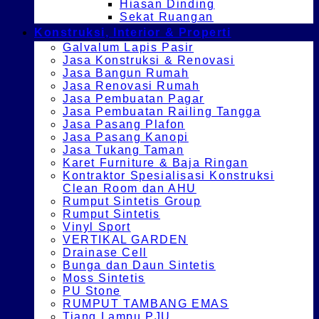
Hiasan Dinding
Sekat Ruangan
Konstruksi, Interior & Properti
Galvalum Lapis Pasir
Jasa Konstruksi & Renovasi
Jasa Bangun Rumah
Jasa Renovasi Rumah
Jasa Pembuatan Pagar
Jasa Pembuatan Railing Tangga
Jasa Pasang Plafon
Jasa Pasang Kanopi
Jasa Tukang Taman
Karet Furniture & Baja Ringan
Kontraktor Spesialisasi Konstruksi
Clean Room dan AHU
Rumput Sintetis Group
Rumput Sintetis
Vinyl Sport
VERTIKAL GARDEN
Drainase Cell
Bunga dan Daun Sintetis
Moss Sintetis
PU Stone
RUMPUT TAMBANG EMAS
Tiang Lampu PJU