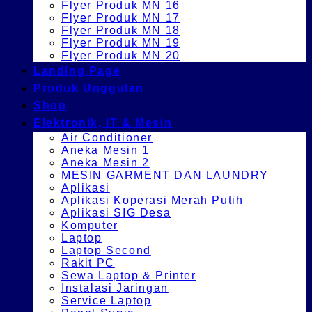
Flyer Produk MN 16
Flyer Produk MN 17
Flyer Produk MN 18
Flyer Produk MN 19
Flyer Produk MN 20
Landing Page
Produk Unggulan
Shop
Elektronik, IT & Mesin
Air Conditioner
Aneka Mesin 1
Aneka Mesin 2
MESIN GARMENT DAN LAUNDRY
Aplikasi
Aplikasi Koperasi Merah Putih
Aplikasi SIG Desa
Komputer
Laptop
Laptop Second
Rakit PC
Sewa Laptop & Printer
Instalasi Jaringan
Service Laptop