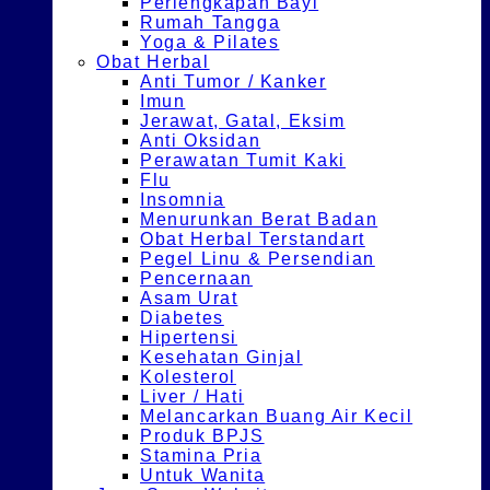
Perlengkapan Bayi
Rumah Tangga
Yoga & Pilates
Obat Herbal
Anti Tumor / Kanker
Imun
Jerawat, Gatal, Eksim
Anti Oksidan
Perawatan Tumit Kaki
Flu
Insomnia
Menurunkan Berat Badan
Obat Herbal Terstandart
Pegel Linu & Persendian
Pencernaan
Asam Urat
Diabetes
Hipertensi
Kesehatan Ginjal
Kolesterol
Liver / Hati
Melancarkan Buang Air Kecil
Produk BPJS
Stamina Pria
Untuk Wanita