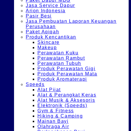
Paket Dapur MBG
Jasa Service Dapur
Arion Indonesia
Pasir Besi
Jasa Pembuatan Laporan Keuangan
Perusahaan
Paket Aqiqah
Produk Kencantikan
Skincare
Makeup
Perawatan Kuku
Perawatan Rambut
Perawatan Tubuh
Produk Perawatan Gigi
Produk Perawatan Mata
Produk Aromaterapi
Speeds
Alat Pijat
Alat & Perangkat Keras
Alat Musik & Aksesoris
Elektronik (Speeds)
Gym & Fitness
Hiking & Camping
Mainan Bayi
Olahraga Air