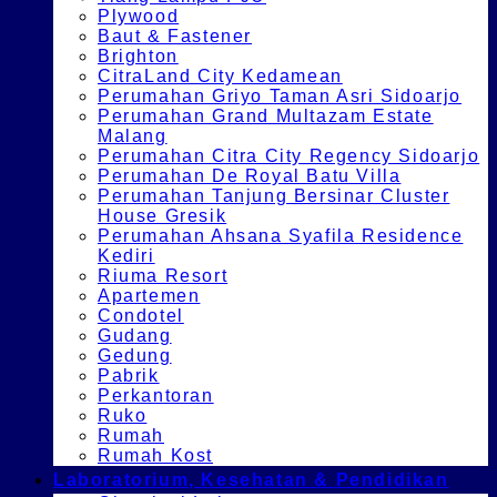
Plywood
Baut & Fastener
Brighton
CitraLand City Kedamean
Perumahan Griyo Taman Asri Sidoarjo
Perumahan Grand Multazam Estate
Malang
Perumahan Citra City Regency Sidoarjo
Perumahan De Royal Batu Villa
Perumahan Tanjung Bersinar Cluster
House Gresik
Perumahan Ahsana Syafila Residence
Kediri
Riuma Resort
Apartemen
Condotel
Gudang
Gedung
Pabrik
Perkantoran
Ruko
Rumah
Rumah Kost
Laboratorium, Kesehatan & Pendidikan